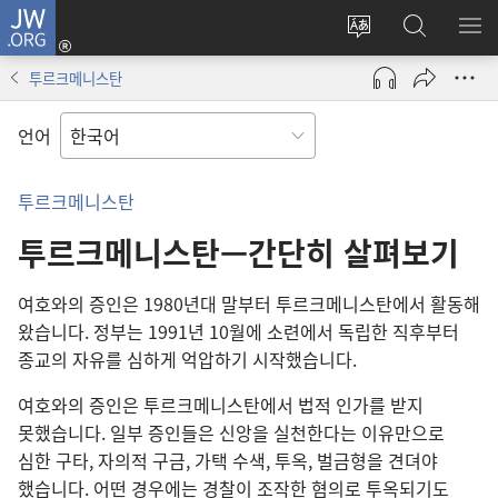
JW.ORG
로그인
사이트
JW.ORG
메
(새로운
언어
검색
보
창
투르크메니스탄
변경
열기)
언어
투르크메니스탄
투르크메니스탄—간단히 살펴보기
여호와의 증인은 1980년대 말부터 투르크메니스탄에서 활동해
왔습니다. 정부는 1991년 10월에 소련에서 독립한 직후부터
종교의 자유를 심하게 억압하기 시작했습니다.
여호와의 증인은 투르크메니스탄에서 법적 인가를 받지
못했습니다. 일부 증인들은 신앙을 실천한다는 이유만으로
심한 구타, 자의적 구금, 가택 수색, 투옥, 벌금형을 견뎌야
했습니다. 어떤 경우에는 경찰이 조작한 혐의로 투옥되기도