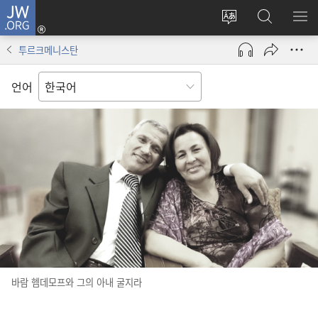
JW.ORG
로그인
사이트
JW.ORG
메
(새로운
언어
검색
보
창
투르크메니스탄
변경
열기)
언어
바람 헴데모프와 그의 아내 굴지라