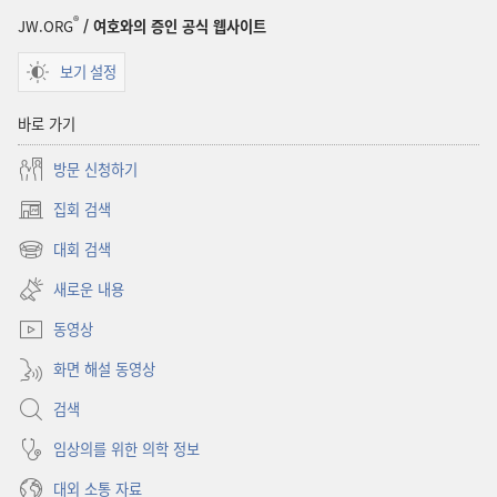
®
JW.ORG
/ 여호와의 증인 공식 웹사이트
보기 설정
바로 가기
방문 신청하기
집회 검색
(새로운
창
대회 검색
(새로운
열기)
창
새로운 내용
열기)
동영상
화면 해설 동영상
검색
임상의를 위한 의학 정보
대외 소통 자료