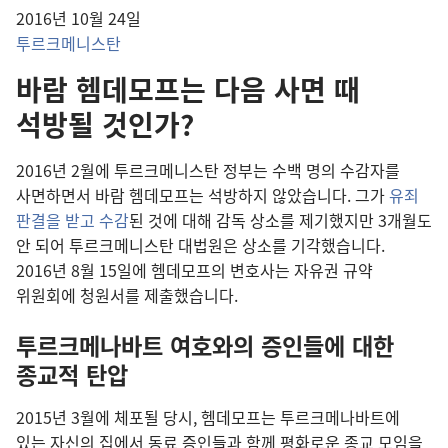
2016년 10월 24일
투르크메니스탄
바람 헴데모프는 다음 사면 때
석방될 것인가?
2016년 2월에 투르크메니스탄 정부는 수백 명의 수감자를
사면하면서 바람 헴데모프는 석방하지 않았습니다. 그가
유죄
판결을 받고 수감
된 것에 대해 감독 상소를 제기했지만 3개월도
안 되어 투르크메니스탄 대법원은 상소를 기각했습니다.
2016년 8월 15일에 헴데모프의 변호사는 자유권 규약
위원회에 청원서를 제출했습니다.
투르크메나바트 여호와의 증인들에 대한
종교적 탄압
2015년 3월에 체포될 당시, 헴데모프는 투르크메나바트에
있는 자신의 집에서 동료 증인들과 함께 평화로운 종교 모임을