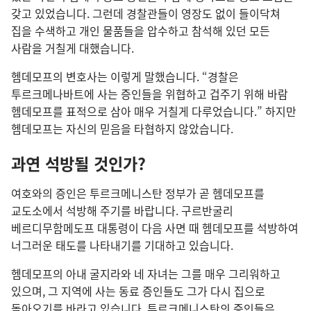
갖고 있었습니다. 그런데 경찰관들이 영장도 없이 들이닥쳐
집을 수색하고 개인 물품들을 압수하고 참석해 있던 모든
사람을 거칠게 대했습니다.
헴데모프의 변호사는 이렇게 말했습니다. “경찰은
투르크메나바트에 사는 증인들을 위협하고 겁주기 위해 바람
헴데모프를 표적으로 삼아 매우 거칠게 다루었습니다.” 하지만
헴데모프는 자신의 믿음을 타협하지 않았습니다.
과연 석방될 것인가?
여호와의 증인은 투르크메니스탄 정부가 곧 헴데모프를
교도소에서 석방해 주기를 바랍니다. 구르반굴리
베르디무함메도프 대통령이 다음 사면 때 헴데모프를 석방하여
너그러운 태도를 나타내기를 기대하고 있습니다.
헴데모프의 아내 굴지라와 네 자녀는 그를 매우 그리워하고
있으며, 그 지역에 사는 동료 증인들도 그가 다시 집으로
돌아오기를 바라고 있습니다. 투르크메니스탄의 증인들은