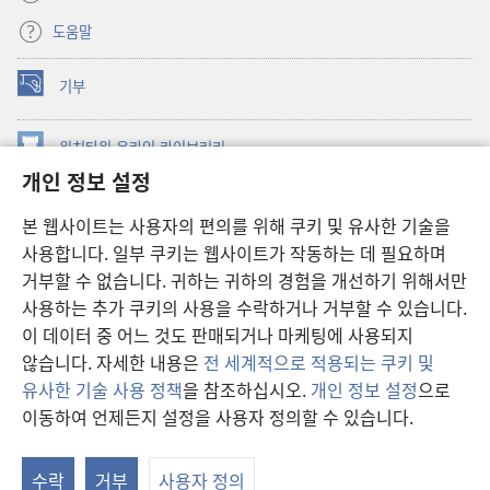
도움말
기부
(새로운
창
열기)
워치타워 온라인 라이브러리
(새로운
개인 정보 설정
창
®
JW Hub
열기)
(새로운
본 웹사이트는 사용자의 편의를 위해 쿠키 및 유사한 기술을
창
JW 라이브러리
사용합니다. 일부 쿠키는 웹사이트가 작동하는 데 필요하며
열기)
거부할 수 없습니다. 귀하는 귀하의 경험을 개선하기 위해서만
워치타워 라이브러리
사용하는 추가 쿠키의 사용을 수락하거나 거부할 수 있습니다.
이 데이터 중 어느 것도 판매되거나 마케팅에 사용되지
않습니다. 자세한 내용은
전 세계적으로 적용되는 쿠키 및
유사한 기술 사용 정책
을 참조하십시오.
개인 정보 설정
으로
Copyright
© 2026 Watch Tower Bible and Tract Society of Pennsylvania.
이동하여 언제든지 설정을 사용자 정의할 수 있습니다.
이용 약관
|
개인 정보 보호 정책
|
개인 정보 보호 설정
수락
거부
사용자 정의