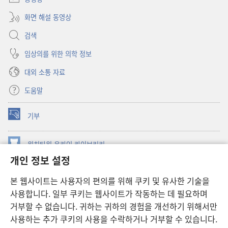
화면 해설 동영상
검색
임상의를 위한 의학 정보
대외 소통 자료
도움말
기부
(새로운
창
열기)
워치타워 온라인 라이브러리
(새로운
개인 정보 설정
창
®
JW Hub
열기)
(새로운
본 웹사이트는 사용자의 편의를 위해 쿠키 및 유사한 기술을
창
JW 라이브러리
사용합니다. 일부 쿠키는 웹사이트가 작동하는 데 필요하며
열기)
거부할 수 없습니다. 귀하는 귀하의 경험을 개선하기 위해서만
워치타워 라이브러리
사용하는 추가 쿠키의 사용을 수락하거나 거부할 수 있습니다.