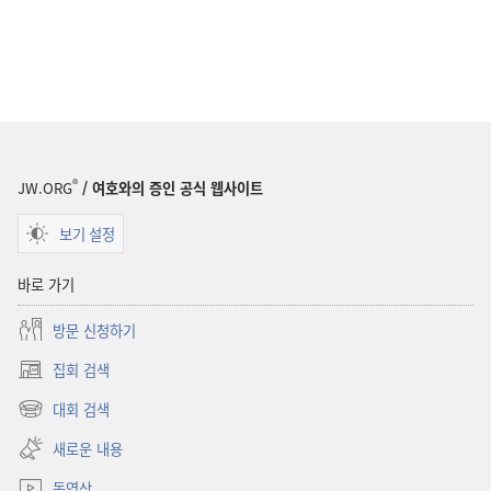
®
JW.ORG
/ 여호와의 증인 공식 웹사이트
보기 설정
바로 가기
방문 신청하기
집회 검색
(새로운
창
대회 검색
(새로운
열기)
창
새로운 내용
열기)
동영상