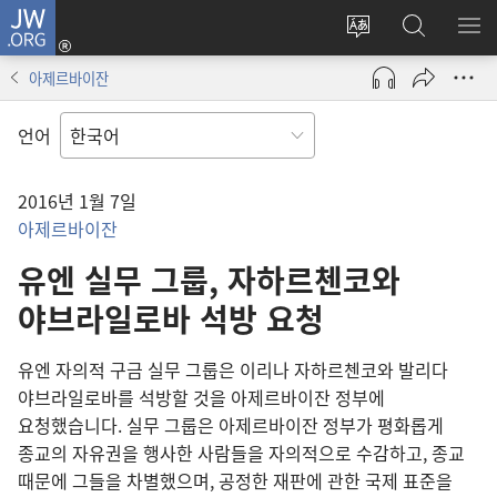
JW.ORG
로그인
사이트
JW.ORG
메
(새로운
언어
검색
보
창
아제르바이잔
변경
열기)
언어
2016년 1월 7일
아제르바이잔
유엔 실무 그룹, 자하르첸코와
야브라일로바 석방 요청
유엔 자의적 구금 실무 그룹은 이리나 자하르첸코와 발리다
야브라일로바를 석방할 것을 아제르바이잔 정부에
요청했습니다. 실무 그룹은 아제르바이잔 정부가 평화롭게
종교의 자유권을 행사한 사람들을 자의적으로 수감하고, 종교
때문에 그들을 차별했으며, 공정한 재판에 관한 국제 표준을