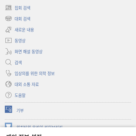
집회 검색
(새로운
창
대회 검색
(새로운
열기)
창
새로운 내용
열기)
동영상
화면 해설 동영상
검색
임상의를 위한 의학 정보
대외 소통 자료
도움말
기부
(새로운
창
열기)
워치타워 온라인 라이브러리
(새로운