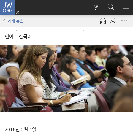
JW.ORG
로그인
사이트
JW.ORG
메
(새로운
언어
검색
보
창
세계 뉴스
변경
열기)
언어
2016년 5월 4일