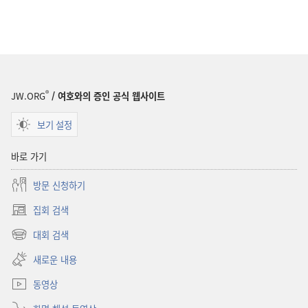
®
JW.ORG
/ 여호와의 증인 공식 웹사이트
보기 설정
바로 가기
방문 신청하기
집회 검색
(새로운
창
대회 검색
(새로운
열기)
창
새로운 내용
열기)
동영상