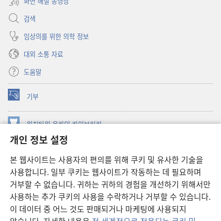
화면 해설 동영상
검색
임상의를 위한 의학 정보
대외 소통 자료
도움말
기부
(새로운
창
열기)
워치타워 온라인 라이브러리
(새로운
개인 정보 설정
창
®
JW Hub
열기)
(새로운
본 웹사이트는 사용자의 편의를 위해 쿠키 및 유사한 기술을
창
JW 라이브러리
사용합니다. 일부 쿠키는 웹사이트가 작동하는 데 필요하며
열기)
거부할 수 없습니다. 귀하는 귀하의 경험을 개선하기 위해서만
워치타워 라이브러리
사용하는 추가 쿠키의 사용을 수락하거나 거부할 수 있습니다.
이 데이터 중 어느 것도 판매되거나 마케팅에 사용되지