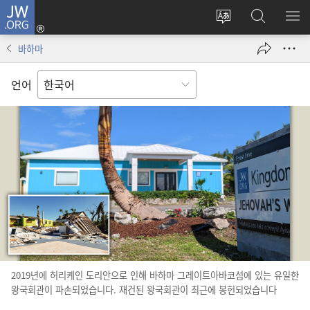
JW.ORG
로그인
사이트
JW.ORG
메
(새로운
언어
검색
보
창
바하마
변경
열기)
언어
2019년에 허리케인 도리안으로 인해 바하마 그레이트아바코섬에 있는 유일한
왕국회관이 파손되었습니다. 재건된 왕국회관이 최근에 봉헌되었습니다