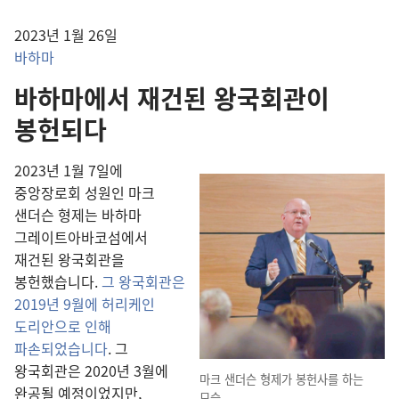
2023년 1월 26일
바하마
바하마에서 재건된 왕국회관이
봉헌되다
2023년 1월 7일에
중앙장로회 성원인 마크
샌더슨 형제는 바하마
그레이트아바코섬에서
재건된 왕국회관을
봉헌했습니다.
그 왕국회관은
2019년 9월에 허리케인
도리안으로 인해
파손되었습니다
. 그
왕국회관은 2020년 3월에
마크 샌더슨 형제가 봉헌사를 하는
완공될 예정이었지만,
모습