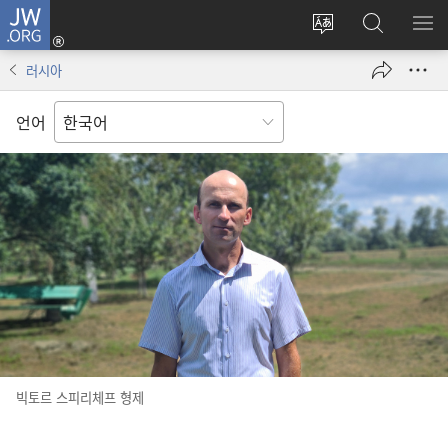
JW.ORG
로그인
사이트
JW.ORG
메
(새로운
언어
검색
보
창
러시아
변경
열기)
언어
빅토르 스피리체프 형제