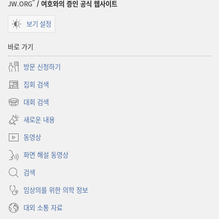
®
JW.ORG
/ 여호와의 증인 공식 웹사이트
보기 설정
바로 가기
방문 신청하기
집회 검색
(새로운
창
대회 검색
(새로운
열기)
창
새로운 내용
열기)
동영상
화면 해설 동영상
검색
임상의를 위한 의학 정보
대외 소통 자료