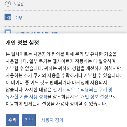
도움말
기부
(새로운
창
열기)
워치타워 온라인 라이브러리
(새로운
개인 정보 설정
창
®
JW Hub
열기)
(새로운
본 웹사이트는 사용자의 편의를 위해 쿠키 및 유사한 기술을
창
JW 라이브러리
사용합니다. 일부 쿠키는 웹사이트가 작동하는 데 필요하며
열기)
거부할 수 없습니다. 귀하는 귀하의 경험을 개선하기 위해서만
워치타워 라이브러리
사용하는 추가 쿠키의 사용을 수락하거나 거부할 수 있습니다.
이 데이터 중 어느 것도 판매되거나 마케팅에 사용되지
않습니다. 자세한 내용은
전 세계적으로 적용되는 쿠키 및
유사한 기술 사용 정책
을 참조하십시오.
개인 정보 설정
으로
Copyright
© 2026 Watch Tower Bible and Tract Society of Pennsylvania.
이동하여 언제든지 설정을 사용자 정의할 수 있습니다.
이용 약관
|
개인 정보 보호 정책
|
개인 정보 보호 설정
수락
거부
사용자 정의