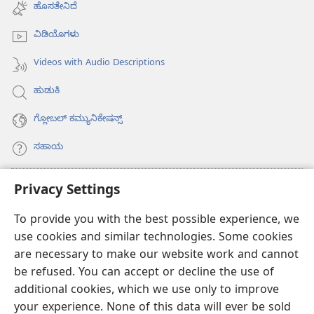
new
ಹೊಸತೇನಿದೆ
window)
ವಿಡಿಯೊಗಳು
Videos with Audio Descriptions
ಹುಡುಕಿ
ಗ್ಲೋಬಲ್‌ ಕಮ್ಯುನಿಕೇಷನ್ಸ್‌
ಸಹಾಯ
ಕಾಣಿಕೆಗಳು
Privacy Settings
(opens
new
To provide you with the best possible experience, we
window)
ವಾಚ್‌ಟವರ್‌ ಆನ್‌ಲೈನ್‌ ಲೈಬ್ರರಿ
(opens
use cookies and similar technologies. Some cookies
new
are necessary to make our website work and cannot
®
JW Hub
window)
(opens
be refused. You can accept or decline the use of
new
additional cookies, which we use only to improve
JW ಲೈಬ್ರರಿ
ಆ್ಯಪ್‌
window)
your experience. None of this data will ever be sold