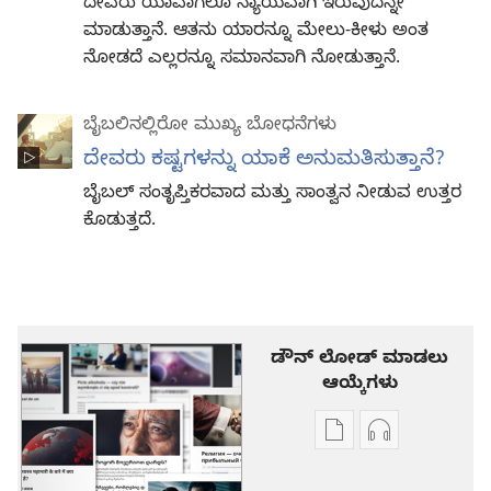
ದೇವರು ಯಾವಾಗಲೂ ನ್ಯಾಯವಾಗಿ ಇರುವುದನ್ನೇ
ಮಾಡುತ್ತಾನೆ. ಆತನು ಯಾರನ್ನೂ ಮೇಲು-ಕೀಳು ಅಂತ
ನೋಡದೆ ಎಲ್ಲರನ್ನೂ ಸಮಾನವಾಗಿ ನೋಡುತ್ತಾನೆ.
ಬೈಬಲಿನಲ್ಲಿರೋ ಮುಖ್ಯ ಬೋಧನೆಗಳು
ದೇವರು ಕಷ್ಟಗಳನ್ನು ಯಾಕೆ ಅನುಮತಿಸುತ್ತಾನೆ?
ಬೈಬಲ್‌ ಸಂತೃಪ್ತಿಕರವಾದ ಮತ್ತು ಸಾಂತ್ವನ ನೀಡುವ ಉತ್ತರ
ಕೊಡುತ್ತದೆ.
ಡೌನ್ ಲೋಡ್ ಮಾಡಲು
ಆಯ್ಕೆಗಳು
ಪ್ರಕಾಶನ
ಆಡಿಯೋ
ಡೌನ್‌ಲೋಡ್‌
ಡೌನ್‌ಲೋಡ್‌