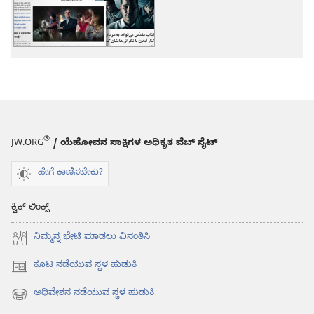
ಆಯ್ಕೆ
ಆಯ್ಕೆಗಳು
ಇತರ
ಇತರ
ವಿಷಯಗಳು
ವಿಷಯಗಳು
®
JW.ORG
/ ಯೆಹೋವನ ಸಾಕ್ಷಿಗಳ ಅಧಿಕೃತ ವೆಬ್ ಸೈಟ್
ಹೇಗೆ ಕಾಣಿಸಬೇಕು?
ಕ್ವಿಕ್ ಲಿಂಕ್ಸ್
ನಿಮ್ಮನ್ನ ಭೇಟಿ ಮಾಡಲು ವಿನಂತಿಸಿ
ಕೂಟ ನಡೆಯುವ ಸ್ಥಳ ಹುಡುಕಿ
(opens
new
ಅಧಿವೇಶನ ನಡೆಯುವ ಸ್ಥಳ ಹುಡುಕಿ
(opens
window)