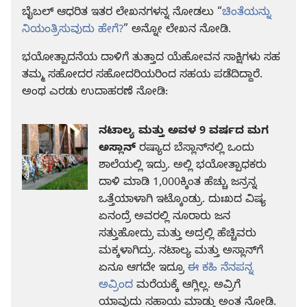
ಬೈಬಲ್‌ ಆಧರಿತ ಇತರ ಲೇಖನಗಳನ್ನ ನೋಡಲು “
ಚಿಂತೆಯನ್ನು
ನಿಯಂತ್ರಿಸುವುದು ಹೇಗೆ?
” ಅನ್ನೋ ಲೇಖನ ನೋಡಿ.
ಭಯೋತ್ಪಾದನೆಯ ದಾಳಿಗೆ ತುತ್ತಾದ ಯೆಹೋವನ ಸಾಕ್ಷಿಗಳು ಸಹ
ತಮ್ಮ ಸಹೋದರ ಸಹೋದರಿಯರಿಂದ ಸಹಯ ಪಡೆದಿದ್ದಾರೆ.
ಅಂಥ ಎರಡು ಉದಾಹರಣೆ ನೋಡಿ:
ನಟಾಲ್ಯ ಮತ್ತು ಅವಳ 9 ವರ್ಷದ ಮಗ
ಅಸ್ಲಾನ್‌
ರಷ್ಯಾದ ಬೆಸ್ಲಾನ್‌ನಲ್ಲಿ ಒಂದು
ಶಾಲೆಯಲ್ಲಿ ಇದ್ರು. ಅಲ್ಲಿ ಭಯೋತ್ಪಾಧಕರು
ದಾಳಿ ಮಾಡಿ 1,000ಕ್ಕಿಂತ ಹೆಚ್ಚು ಜನ್ರನ್ನ
ಒತ್ತೆಯಾಳಾಗಿ ಇಟ್ಕೊಂಡ್ರು. ದುಃಖದ ವಿಷ್ಯ
ಏನಂದ್ರೆ ಅವರಲ್ಲಿ ನೂರಾರು ಜನ
ಸತ್ತುಹೋದ್ರು ಮತ್ತು ಅದ್ರಲ್ಲಿ ಹೆಚ್ಚಿವರು
ಮಕ್ಕಳಾಗಿದ್ರು. ನಟಾಲ್ಯ ಮತ್ತು ಅಸ್ಲಾನ್‌ಗೆ
ಏನೂ ಆಗದೇ ಇದ್ರೂ
ಈ ಕಹಿ ನೆನಪನ್ನ
ಅವ್ರಿಂದ
ಮರೆಯಕ್ಕೆ ಆಗ್ಲಿಲ್ಲ. ಅವ್ರಿಗೆ
ಯಾವುದು ಸಹಾಯ ಮಾಡ್ತು ಅಂತ ನೋಡಿ.