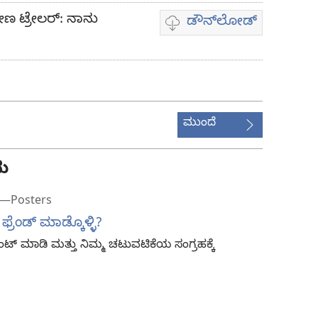
ಟ್ರೇಲರ್‌: ನಾನು
ಡೌನ್‌ಲೋಡ್‌
ವಿಡಿಯೋ
ಡೌನ್‌ಲೋಡ್
ಆಯ್ಕೆಗಳು
ಮುಂದೆ
ು
d—Posters
ರೆಂಡ್‌ ಮಾಡ್ಕೊಳ್ಳಿ?
ಂಟ್‌ ಮಾಡಿ ಮತ್ತು ನಿಮ್ಮ ಚಟುವಟಿಕೆಯ ಸಂಗ್ರಹಕ್ಕೆ