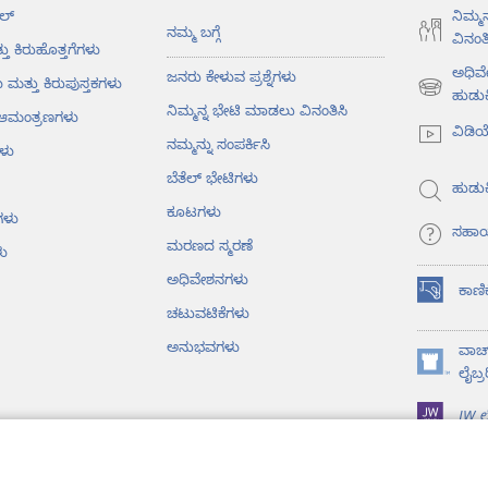
ಲ್‌
ನಿಮ್ಮ
ನಮ್ಮ ಬಗ್ಗೆ
ವಿನಂತಿ
ತು ಕಿರುಹೊತ್ತಗೆಗಳು
ಅಧಿವ
ಜನರು ಕೇಳುವ ಪ್ರಶ್ನೆಗಳು
ು ಮತ್ತು ಕಿರುಪುಸ್ತಕಗಳು
(opens
ಹುಡುಕ
ನಿಮ್ಮನ್ನ ಭೇಟಿ ಮಾಡಲು ವಿನಂತಿಸಿ
ು ಆಮಂತ್ರಣಗಳು
new
ವಿಡಿ
window)
ನಮ್ಮನ್ನು ಸಂಪರ್ಕಿಸಿ
ಳು
ಬೆತೆಲ್‌ ಭೇಟಿಗಳು
ಹುಡುಕ
ಕೂಟಗಳು
ಗಳು
ಸಹಾ
ಮರಣದ ಸ್ಮರಣೆ
ು
ಅಧಿವೇಶನಗಳು
ಕಾಣಿ
(opens
ಚಟುವಟಿಕೆಗಳು
new
window)
ಅನುಭವಗಳು
ವಾಚ್
(opens
ಲೈಬ್ರ
new
JW ಲೈ
window)