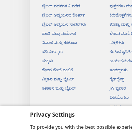
ಬೈಬಲ್‌ ವಚನಗಳ ವಿವರಣೆ
ಪುಸ್ತಕಗಳು ಮತ್
ಬೈಬಲ್‌ ಅಧ್ಯಯನದ ಕೋರ್ಸ್‌
ಕಿರುಹೊತ್ತಗೆಗಳ
ಬೈಬಲ್‌ ಅಧ್ಯಯನ ಸಾಧನಗಳು
ಕರಪತ್ರ ಮತ್ತ
ಶಾಂತಿ ಮತ್ತು ಸಂತೋಷ
ಲೇಖನ ಸರಣಿಗ
ವಿವಾಹ ಮತ್ತು ಕುಟುಂಬ
ಪತ್ರಿಕೆಗಳು
ಹದಿವಯಸ್ಕರು
ಕೂಟದ ಕೈಪಿಡಿ
ಮಕ್ಕಳು
ಕಾರ್ಯಕ್ರಮಗಳ
ದೇವರ ಮೇಲೆ ನಂಬಿಕೆ
ಇಂಡೆಕ್ಸ್‌ಗಳು
ವಿಜ್ಞಾನ ಮತ್ತು ಬೈಬಲ್‌
ಗೈಡ್‌ಲೈನ್ಸ್‌
ಇತಿಹಾಸ ಮತ್ತು ಬೈಬಲ್‌
JW ಪ್ರಸಾರ
ವಿಡಿಯೊಗಳು
ಸಂಗೀತ
Privacy Settings
ಡ್ರಾಮಗಳು
ನಾಟಕರೂಪದ ಬ
To provide you with the best possible exper