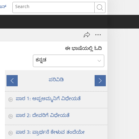
ಇನ್
ens
Search
w
dow)
ಈ ಭಾಷೆಯಲ್ಲಿ ಓದಿ
ಪರಿವಿಡಿ
ಹಿಂದಿನದು
ಮುಂದೆ
ಪಾಠ 1: ಅಪ್ಪಅಮ್ಮನಿಗೆ ವಿಧೇಯತೆ
ಪಾಠ 2: ದೇವರಿಗೆ ವಿಧೇಯತೆ
ಪಾಠ 3: ಪ್ರಾರ್ಥನೆ ಕೇಳುವ ತಂದೆಯೇ