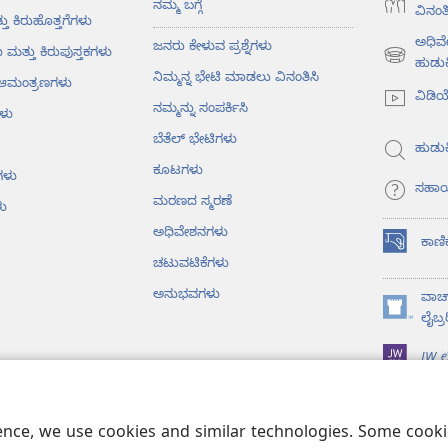
ನಮ್ಮ ಬಗ್ಗೆ
ವಿನಂತಿ
ತು ಕಿರುಹೊತ್ತಗೆಗಳು
ಅಧಿವ
ಜನರು ಕೇಳುವ ಪ್ರಶ್ನೆಗಳು
ು ಮತ್ತು ಕಿರುಪುಸ್ತಕಗಳು
(opens
ಹುಡುಕ
ನಿಮ್ಮನ್ನ ಭೇಟಿ ಮಾಡಲು ವಿನಂತಿಸಿ
ು ಆಮಂತ್ರಣಗಳು
new
ವಿಡಿ
window)
ನಮ್ಮನ್ನು ಸಂಪರ್ಕಿಸಿ
ಳು
ಬೆತೆಲ್‌ ಭೇಟಿಗಳು
ಹುಡುಕ
ಕೂಟಗಳು
ಗಳು
ಸಹಾ
ಮರಣದ ಸ್ಮರಣೆ
ು
ಅಧಿವೇಶನಗಳು
ಕಾಣಿ
(opens
ಚಟುವಟಿಕೆಗಳು
new
window)
ಅನುಭವಗಳು
ವಾಚ್
(opens
ಲೈಬ್ರ
new
JW ಲೈ
window)
ೈಬಲ್‌ ವಾಚನ
ience, we use cookies and similar technologies. Some coo