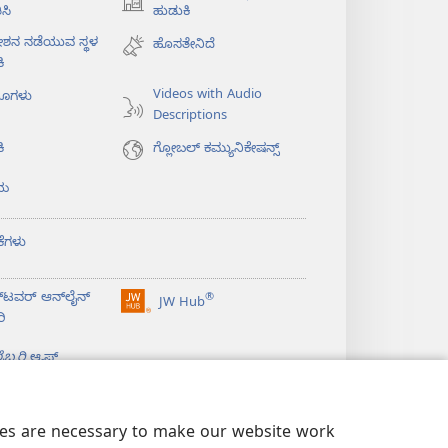
(opens
ಸಿ
ಹುಡುಕಿ
new
ೇಶನ ನಡೆಯುವ ಸ್ಥಳ
ಹೊಸತೇನಿದೆ
window)
ಿ
Videos with Audio
ಯೊಗಳು
Descriptions
ಿ
ಗ್ಲೋಬಲ್‌ ಕಮ್ಯುನಿಕೇಷನ್ಸ್‌
ಯ
ಕೆಗಳು
‌ಟವರ್‌ ಆನ್‌ಲೈನ್‌
®
JW Hub
(opens
ರಿ
new
window)
ಬ್ರರಿ
ಆ್ಯಪ್‌
kies are necessary to make our website work