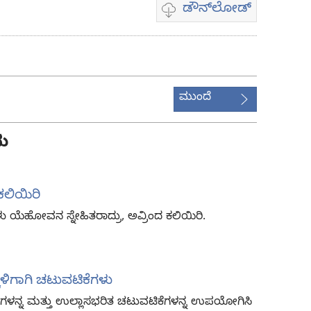
ಡೌನ್‌ಲೋಡ್‌
ವಿಡಿಯೋ
ಡೌನ್‌ಲೋಡ್
ಆಯ್ಕೆಗಳು
ಮುಂದೆ
ು
ಕಲಿಯಿರಿ
ಳು ಯೆಹೋವನ ಸ್ನೇಹಿತರಾದ್ರು, ಅವ್ರಿಂದ ಕಲಿಯಿರಿ.
ಳಿಗಾಗಿ ಚಟುವಟಿಕೆಗಳು
ಳನ್ನ ಮತ್ತು ಉಲ್ಲಾಸಭರಿತ ಚಟುವಟಿಕೆಗಳನ್ನ ಉಪಯೋಗಿಸಿ