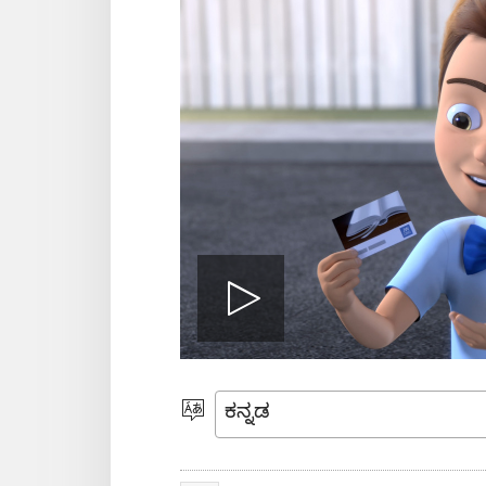
Play
video
ಭಾಷೆಯನ್ನು
ಆರಿಸಿ