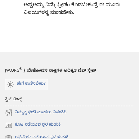
ಅಪ್ಪಅಮ್ಮ ನಿಮ್ಗೆ ಫ್ರೀಡಂ ಕೊಡಬೇಕಂದ್ರೆ ಈ ಮೂರು
ವಿಷಯಗಳನ್ನ ಮಾಡಬೇಕು.
®
JW.ORG
/ ಯೆಹೋವನ ಸಾಕ್ಷಿಗಳ ಅಧಿಕೃತ ವೆಬ್ ಸೈಟ್
ಹೇಗೆ ಕಾಣಿಸಬೇಕು?
ಕ್ವಿಕ್ ಲಿಂಕ್ಸ್
ನಿಮ್ಮನ್ನ ಭೇಟಿ ಮಾಡಲು ವಿನಂತಿಸಿ
ಕೂಟ ನಡೆಯುವ ಸ್ಥಳ ಹುಡುಕಿ
(opens
new
ಅಧಿವೇಶನ ನಡೆಯುವ ಸ್ಥಳ ಹುಡುಕಿ