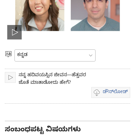
Play
video
ಭಾಷೆಯನ್ನು
ಆರಿಸಿ
ನನ್ನ ಹದಿವಯಸ್ಸಿನ ಜೀವನ—ಹೆತ್ತವರ
ಪ್ಲೇ
ಜೊತೆ ಮಾತಾಡೋದು ಹೇಗೆ?
ಡೌನ್‌ಲೋಡ್‌
ವಿಡಿಯೋ
ಡೌನ್‌ಲೋಡ್
ಆಯ್ಕೆಗಳು
ಸಂಬಂಧಪಟ್ಟ ವಿಷಯಗಳು