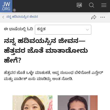
JW.ORG
ಲಾಗ್
ವೆಬ್‌ಸೈಟ್‌ನ
JW.ORGನಲ್ಲ
ಮೆ
ಇನ್
ಭಾಷೆಯನ್ನು
ಹುಡುಕಿ
ತೋ
(opens
ನನ್ನ ಹದಿವಯಸ್ಸಿನ ಜೀವನ
ಬದಲಿಸು
new
window)
ಈ ಭಾಷೆಯಲ್ಲಿ ಓದಿ
ನನ್ನ ಹದಿವಯಸ್ಸಿನ ಜೀವನ—
ಹೆತ್ತವರ ಜೊತೆ ಮಾತಾಡೋದು
ಹೇಗೆ?
ಹೆತ್ತವರ ಜೊತೆ ಒಳ್ಳೇ ಮಾತುಕತೆ, ಆಪ್ತ ಸಂಬಂಧ ಬೆಳಿಸೋಕೆ ಎಸ್ತೇರ್‌
ಮತ್ತು ಪಾರ್ತಿಕ್‌ ಏನು ಮಾಡಿದ್ರು ಅಂತ ನೋಡಿ.