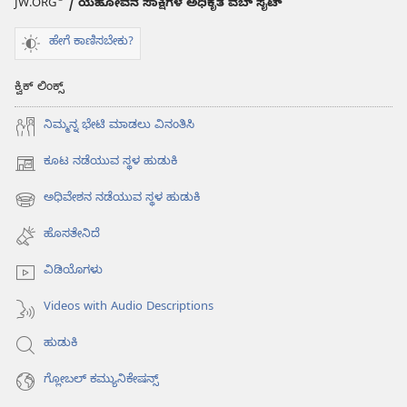
JW.ORG
/ ಯೆಹೋವನ ಸಾಕ್ಷಿಗಳ ಅಧಿಕೃತ ವೆಬ್ ಸೈಟ್
ಹೇಗೆ ಕಾಣಿಸಬೇಕು?
ಕ್ವಿಕ್ ಲಿಂಕ್ಸ್
ನಿಮ್ಮನ್ನ ಭೇಟಿ ಮಾಡಲು ವಿನಂತಿಸಿ
ಕೂಟ ನಡೆಯುವ ಸ್ಥಳ ಹುಡುಕಿ
(opens
new
ಅಧಿವೇಶನ ನಡೆಯುವ ಸ್ಥಳ ಹುಡುಕಿ
(opens
window)
new
ಹೊಸತೇನಿದೆ
window)
ವಿಡಿಯೊಗಳು
Videos with Audio Descriptions
ಹುಡುಕಿ
ಗ್ಲೋಬಲ್‌ ಕಮ್ಯುನಿಕೇಷನ್ಸ್‌