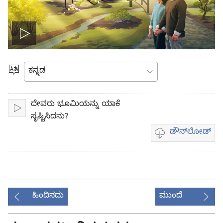
Play
video
ಭಾಷೆಯನ್ನು
ಆರಿಸಿ
ದೇವರು ಭೂಮಿಯನ್ನು ಯಾಕೆ
ಪ್ಲೇ
ಸೃಷ್ಟಿಸಿದನು?
ಡೌನ್‌ಲೋಡ್‌
ವಿಡಿಯೋ
ಡೌನ್‌ಲೋಡ್
ಆಯ್ಕೆಗಳು
ಹಿಂದಿನದು
ಮುಂದೆ