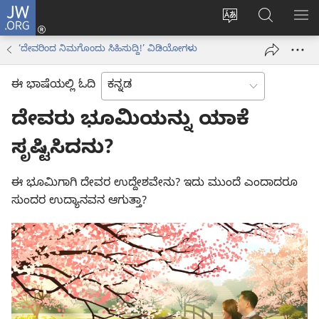
JW.ORG
ಲಾಗ್
ವೆಬ್‌ಸೈಟ್‌ನ
JW.ORGನಲ್ಲ
ಮೆ
ಇನ್
ಭಾಷೆಯನ್ನು
ಹುಡುಕಿ
ತೋ
(opens
‘ದೇವರಿಂದ ನಿಮಗೊಂದು ಸಿಹಿಸುದ್ದಿ!’ ವಿಡಿಯೋಗಳು
ಬದಲಿಸು
new
window)
ಈ ಭಾಷೆಯಲ್ಲಿ ಓದಿ
ದೇವರು ಭೂಮಿಯನ್ನು ಯಾಕೆ
ಸೃಷ್ಟಿಸಿದನು?
ಈ ಭೂಮಿಗಾಗಿ ದೇವರ ಉದ್ದೇಶವೇನು? ಇದು ಮುಂದೆ ಎಂದಾದರೂ
ಸುಂದರ ಉದ್ಯಾನವನ ಆಗುತ್ತಾ?