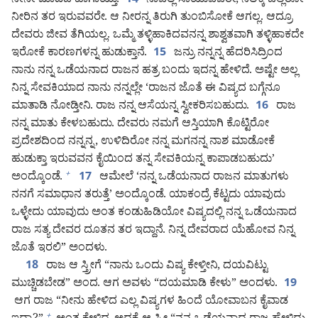
ನೀನೇ ಮಾಡಿದ ಹಾಗಾಯ್ತು.
ನಾವೆಲ್ಲ ಸಾಯುವವರೇ, ನೆಲಕ್ಕೆ ಚೆಲ್ಲಿರೋ
14
ನೀರಿನ ತರ ಇರುವವರೇ. ಆ ನೀರನ್ನ ತಿರುಗಿ ತುಂಬಿಸೋಕೆ ಆಗಲ್ಲ. ಆದ್ರೂ
ದೇವರು ಜೀವ ತೆಗಿಯಲ್ಲ. ಒಮ್ಮೆ ತಳ್ಳಿಹಾಕಿದವನನ್ನ ಶಾಶ್ವತವಾಗಿ ತಳ್ಳಿಹಾಕದೇ
ಇರೋಕೆ ಕಾರಣಗಳನ್ನ ಹುಡುಕ್ತಾನೆ.
ಜನ್ರು ನನ್ನನ್ನ ಹೆದರಿಸಿದ್ರಿಂದ
15
ನಾನು ನನ್ನ ಒಡೆಯನಾದ ರಾಜನ ಹತ್ರ ಬಂದು ಇದನ್ನ ಹೇಳಿದೆ. ಅಷ್ಟೇ ಅಲ್ಲ
ನಿನ್ನ ಸೇವಕಿಯಾದ ನಾನು ನನ್ನಲ್ಲೇ ‘ರಾಜನ ಜೊತೆ ಈ ವಿಷ್ಯದ ಬಗ್ಗೆನೂ
ಮಾತಾಡಿ ನೋಡ್ತೀನಿ. ರಾಜ ನನ್ನ ಆಸೆಯನ್ನ ಸ್ವೀಕರಿಸಬಹುದು.
ರಾಜ
16
ನನ್ನ ಮಾತು ಕೇಳಬಹುದು. ದೇವರು ನಮಗೆ ಆಸ್ತಿಯಾಗಿ ಕೊಟ್ಟಿರೋ
ಪ್ರದೇಶದಿಂದ ನನ್ನನ್ನ, ಉಳಿದಿರೋ ನನ್ನ ಮಗನನ್ನ ನಾಶ ಮಾಡೋಕೆ
ಹುಡುಕ್ತಾ ಇರುವವನ ಕೈಯಿಂದ ತನ್ನ ಸೇವಕಿಯನ್ನ ಕಾಪಾಡಬಹುದು’
ಅಂದ್ಕೊಂಡೆ.
ಆಮೇಲೆ ‘ನನ್ನ ಒಡೆಯನಾದ ರಾಜನ ಮಾತುಗಳು
+
17
ನನಗೆ ಸಮಾಧಾನ ತರುತ್ತೆ’ ಅಂದ್ಕೊಂಡೆ. ಯಾಕಂದ್ರೆ ಕೆಟ್ಟದು ಯಾವುದು
ಒಳ್ಳೇದು ಯಾವುದು ಅಂತ ಕಂಡುಹಿಡಿಯೋ ವಿಷ್ಯದಲ್ಲಿ ನನ್ನ ಒಡೆಯನಾದ
ರಾಜ ಸತ್ಯ ದೇವರ ದೂತನ ತರ ಇದ್ದಾನೆ. ನಿನ್ನ ದೇವರಾದ ಯೆಹೋವ ನಿನ್ನ
ಜೊತೆ ಇರಲಿ” ಅಂದಳು.
ರಾಜ ಆ ಸ್ತ್ರೀಗೆ “ನಾನು ಒಂದು ವಿಷ್ಯ ಕೇಳ್ತೀನಿ, ದಯವಿಟ್ಟು
18
ಮುಚ್ಚಿಡಬೇಡ” ಅಂದ. ಆಗ ಅವಳು “ದಯಮಾಡಿ ಕೇಳು” ಅಂದಳು.
19
ಆಗ ರಾಜ “ನೀನು ಹೇಳಿದ ಎಲ್ಲ ವಿಷ್ಯಗಳ ಹಿಂದೆ ಯೋವಾಬನ ಕೈವಾಡ
+