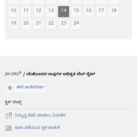
10
11
12
13
14
15
16
17
18
19
20
21
22
23
24
®
JW.ORG
/ ಯೆಹೋವನ ಸಾಕ್ಷಿಗಳ ಅಧಿಕೃತ ವೆಬ್ ಸೈಟ್
ಹೇಗೆ ಕಾಣಿಸಬೇಕು?
ಕ್ವಿಕ್ ಲಿಂಕ್ಸ್
ನಿಮ್ಮನ್ನ ಭೇಟಿ ಮಾಡಲು ವಿನಂತಿಸಿ
ಕೂಟ ನಡೆಯುವ ಸ್ಥಳ ಹುಡುಕಿ
(opens