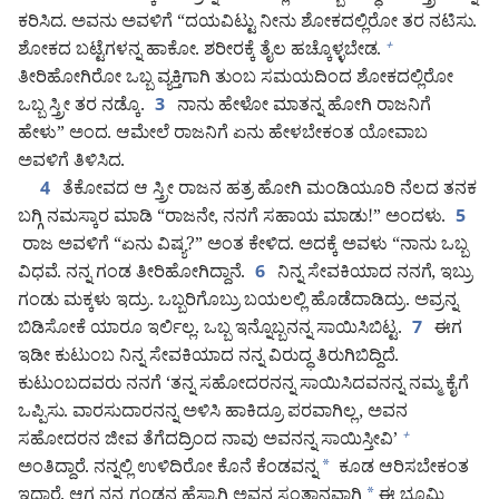
ಕರಿಸಿದ. ಅವನು ಅವಳಿಗೆ “ದಯವಿಟ್ಟು ನೀನು ಶೋಕದಲ್ಲಿರೋ ತರ ನಟಿಸು.
ಶೋಕದ ಬಟ್ಟೆಗಳನ್ನ ಹಾಕೋ. ಶರೀರಕ್ಕೆ ತೈಲ ಹಚ್ಕೊಳ್ಳಬೇಡ.
+
ತೀರಿಹೋಗಿರೋ ಒಬ್ಬ ವ್ಯಕ್ತಿಗಾಗಿ ತುಂಬ ಸಮಯದಿಂದ ಶೋಕದಲ್ಲಿರೋ
ಒಬ್ಬ ಸ್ತ್ರೀ ತರ ನಡ್ಕೊ.
ನಾನು ಹೇಳೋ ಮಾತನ್ನ ಹೋಗಿ ರಾಜನಿಗೆ
3
ಹೇಳು” ಅಂದ. ಆಮೇಲೆ ರಾಜನಿಗೆ ಏನು ಹೇಳಬೇಕಂತ ಯೋವಾಬ
ಅವಳಿಗೆ ತಿಳಿಸಿದ.
ತೆಕೋವದ ಆ ಸ್ತ್ರೀ ರಾಜನ ಹತ್ರ ಹೋಗಿ ಮಂಡಿಯೂರಿ ನೆಲದ ತನಕ
4
ಬಗ್ಗಿ ನಮಸ್ಕಾರ ಮಾಡಿ “ರಾಜನೇ, ನನಗೆ ಸಹಾಯ ಮಾಡು!” ಅಂದಳು.
5
ರಾಜ ಅವಳಿಗೆ “ಏನು ವಿಷ್ಯ?” ಅಂತ ಕೇಳಿದ. ಅದಕ್ಕೆ ಅವಳು “ನಾನು ಒಬ್ಬ
ವಿಧವೆ. ನನ್ನ ಗಂಡ ತೀರಿಹೋಗಿದ್ದಾನೆ.
ನಿನ್ನ ಸೇವಕಿಯಾದ ನನಗೆ, ಇಬ್ರು
6
ಗಂಡು ಮಕ್ಕಳು ಇದ್ರು. ಒಬ್ಬರಿಗೊಬ್ರು ಬಯಲಲ್ಲಿ ಹೊಡೆದಾಡಿದ್ರು. ಅವ್ರನ್ನ
ಬಿಡಿಸೋಕೆ ಯಾರೂ ಇರ್ಲಿಲ್ಲ. ಒಬ್ಬ ಇನ್ನೊಬ್ಬನನ್ನ ಸಾಯಿಸಿಬಿಟ್ಟ.
ಈಗ
7
ಇಡೀ ಕುಟುಂಬ ನಿನ್ನ ಸೇವಕಿಯಾದ ನನ್ನ ವಿರುದ್ಧ ತಿರುಗಿಬಿದ್ದಿದೆ.
ಕುಟುಂಬದವರು ನನಗೆ ‘ತನ್ನ ಸಹೋದರನನ್ನ ಸಾಯಿಸಿದವನನ್ನ ನಮ್ಮ ಕೈಗೆ
ಒಪ್ಪಿಸು. ವಾರಸುದಾರನನ್ನ ಅಳಿಸಿ ಹಾಕಿದ್ರೂ ಪರವಾಗಿಲ್ಲ, ಅವನ
ಸಹೋದರನ ಜೀವ ತೆಗೆದದ್ರಿಂದ ನಾವು ಅವನನ್ನ ಸಾಯಿಸ್ತೀವಿ’
+
ಅಂತಿದ್ದಾರೆ. ನನ್ನಲ್ಲಿ ಉಳಿದಿರೋ ಕೊನೆ ಕೆಂಡವನ್ನ
*
ಕೂಡ ಆರಿಸಬೇಕಂತ
ಇದ್ದಾರೆ. ಆಗ ನನ್ನ ಗಂಡನ ಹೆಸ್ರಾಗ್ಲಿ ಅವನ ಸಂತಾನವಾಗ್ಲಿ
*
ಈ ಭೂಮಿ