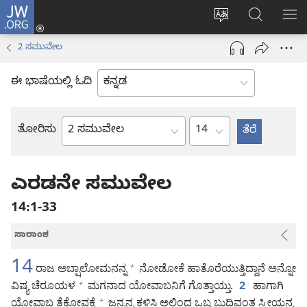
JW.ORG
ಲಾಗ್
ವೆಬ್‌ಸೈಟ್‌ನ
JW.ORGನಲ್ಲ
ಮೆ
ಇನ್
ಭಾಷೆಯನ್ನು
ಹುಡುಕಿ
ತೋ
(opens
2 ಸಮುವೇಲ
ಬದಲಿಸು
new
window)
ಈ ಭಾಷೆಯಲ್ಲಿ ಓದಿ
ಅಧ್ಯಾಯ
ತೋರಿಸು
ಬೈಬಲ್
ಪುಸ್ತಕ
ಎರಡನೇ ಸಮುವೇಲ
14:1-33
ಸಾರಾಂಶ
14
ರಾಜ ಅಬ್ಷಾಲೋಮನನ್ನ
ನೋಡೋಕೆ ಹಾತೊರೆಯುತ್ತಿದ್ದಾನೆ ಅನ್ನೋ
+
ವಿಷ್ಯ ಚೆರೂಯಳ
ಮಗನಾದ ಯೋವಾಬನಿಗೆ ಗೊತ್ತಾಯ್ತು.
ಹಾಗಾಗಿ
+
2
ಯೋವಾಬ ತೆಕೋವಕ್ಕೆ
ಜನ್ರನ್ನ ಕಳಿಸಿ ಅಲ್ಲಿಂದ ಒಬ್ಬ ಬುದ್ಧಿವಂತ ಸ್ತ್ರೀಯನ್ನ
+