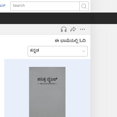
ಇನ್
ens
Search
w
dow)
ಈ ಭಾಷೆಯಲ್ಲಿ ಓದಿ