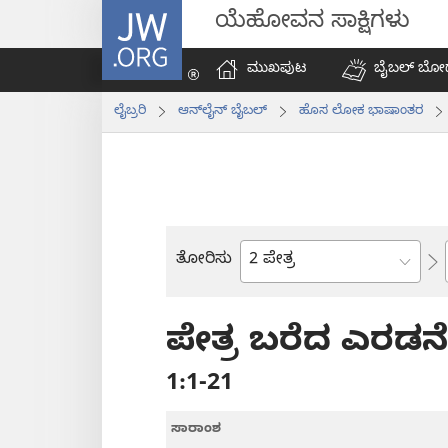
JW.ORG
ಯೆಹೋವನ ಸಾಕ್ಷಿಗಳು
ಮುಖಪುಟ
ಬೈಬಲ್‌ ಬೋ
ಲೈಬ್ರರಿ
ಆನ್‌ಲೈನ್‌ ಬೈಬಲ್‌
ಹೊಸ ಲೋಕ ಭಾಷಾಂತರ
ತೋರಿಸು
ಬೈಬಲ್
ಪುಸ್ತಕ
ಪೇತ್ರ ಬರೆದ ಎರಡ
1:1-21
ಸಾರಾಂಶ