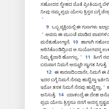
ಸಹೋದರ ಸ್ನೇಹದ ಜೊತೆ ಪ್ರೀತಿಯನ್ನ ಬೆಳಿಸ್ಕ
ನೀವು ನಮ್ಮ ಪ್ರಭು ಯೇಸು ಕ್ರಿಸ್ತನ ಬಗ್ಗೆ ಚೆನ
+
ಒಬ್ಬ ವ್ಯಕ್ತಿಯಲ್ಲಿ ಈ ಗುಣಗಳು ಇಲ್
9
ಅವನು ಈ ಮುಂಚೆ ಮಾಡಿದ ಪಾಪಗಳಿಂದ 
+
ಮರೆತುಹೋಗ್ತಾನೆ.
ಹಾಗಾಗಿ ಸಹೋದರರ
10
ಆರಿಸಿಕೊಂಡಿದ್ರಿಂದ ಆ ಸುಯೋಗವನ್ನ ಉಳಿಸ್ಕ
ನಿಮ್ಮ ಕೈಜಾರಿ ಹೋಗಲ್ಲ.
ಹೀಗೆ ನಮ್
+
11
ಬರುವಾಗ ನಿಮಗೆ ಅದ್ಧೂರಿ ಸ್ವಾಗತ ಸಿಗುತ್ತೆ.
ಈ ಕಾರಣದಿಂದಾನೇ, ನಿಮಗೆ ಈ ವಿಷ್ಯಗ
12
ಇದರ ಬಗ್ಗೆ ನಿಮಗೆ ನೆನಪು ಹುಟ್ಟಿಸ್ತಾ ಇರ್ತಿನಿ
ಇರೋ ತನಕ ನಿಮಗೆ ನೆನಪು ಹುಟ್ಟಿಸ್ತಾ,
ಹ
+
ಅನಿಸುತ್ತೆ.
ಯಾಕಂದ್ರೆ ಈ ದೇಹ ಅನ್ನೋ
14
ಪ್ರಭು ಯೇಸು ಕ್ರಿಸ್ತನೂ ನನಗೆ ಅದನ್ನ ಸ್ಪಷ್ಟವ