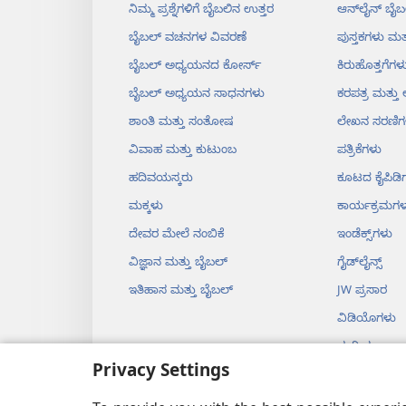
ನಿಮ್ಮ ಪ್ರಶ್ನೆಗಳಿಗೆ ಬೈಬಲಿನ ಉತ್ತರ
ಆನ್‌ಲೈನ್‌ ಬೈಬ
ಬೈಬಲ್‌ ವಚನಗಳ ವಿವರಣೆ
ಪುಸ್ತಕಗಳು ಮತ್
ಬೈಬಲ್‌ ಅಧ್ಯಯನದ ಕೋರ್ಸ್‌
ಕಿರುಹೊತ್ತಗೆಗಳ
ಬೈಬಲ್‌ ಅಧ್ಯಯನ ಸಾಧನಗಳು
ಕರಪತ್ರ ಮತ್ತ
ಶಾಂತಿ ಮತ್ತು ಸಂತೋಷ
ಲೇಖನ ಸರಣಿಗ
ವಿವಾಹ ಮತ್ತು ಕುಟುಂಬ
ಪತ್ರಿಕೆಗಳು
ಹದಿವಯಸ್ಕರು
ಕೂಟದ ಕೈಪಿಡಿ
ಮಕ್ಕಳು
ಕಾರ್ಯಕ್ರಮಗಳ
ದೇವರ ಮೇಲೆ ನಂಬಿಕೆ
ಇಂಡೆಕ್ಸ್‌ಗಳು
ವಿಜ್ಞಾನ ಮತ್ತು ಬೈಬಲ್‌
ಗೈಡ್‌ಲೈನ್ಸ್‌
ಇತಿಹಾಸ ಮತ್ತು ಬೈಬಲ್‌
JW ಪ್ರಸಾರ
ವಿಡಿಯೊಗಳು
ಸಂಗೀತ
Privacy Settings
ಡ್ರಾಮಗಳು
ನಾಟಕರೂಪದ ಬ