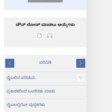
ಡೌನ್ ಲೋಡ್ ಮಾಡಲು ಆಯ್ಕೆಗಳು
ಪ್ರಕಾಶನ
ಆಡಿಯೋ
ಡೌನ್‌ಲೋಡ್‌
ಡೌನ್‌ಲೋಡ್‌
ಆಯ್ಕೆ
ಆಯ್ಕೆಗಳು
ಪವಿತ್ರ
ಪವಿತ್ರ
ಪರಿವಿಡಿ
ಬೈಬಲ್‌-
ಬೈಬಲ್‌-
ಹಿಂದಿನದು
ಮುಂದೆ
ಹೊಸ
ಹೊಸ
ಲೋಕ
ಲೋಕ
ಬೈಬಲಿನ ಪರಿಚಯ
ಹೆಚ್ಚು
ಭಾಷಾಂತರ
ಭಾಷಾಂತರ
ಮಾಹಿತಿ
ಪ್ರಕಾಶಕರಿಂದ ಒಂದೆರಡು ಮಾತು
ತೋರಿಸು
ಬೈಬಲಲ್ಲಿರೋ ಪುಸ್ತಕಗಳು