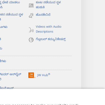
ನ್ನ ಭೇಟಿ ಮಾಡಲು
ಕೂಟ ನಡೆಯುವ ಸ್ಥಳ
(opens
ಸಿ
ಹುಡುಕಿ
new
ೇಶನ ನಡೆಯುವ ಸ್ಥಳ
ಹೊಸತೇನಿದೆ
window)
ಿ
Videos with Audio
ಯೊಗಳು
Descriptions
ಿ
ಗ್ಲೋಬಲ್‌ ಕಮ್ಯುನಿಕೇಷನ್ಸ್‌
ಯ
ಕೆಗಳು
‌ಟವರ್‌ ಆನ್‌ಲೈನ್‌
®
JW Hub
(opens
ರಿ
new
window)
ಬ್ರರಿ
ಆ್ಯಪ್‌