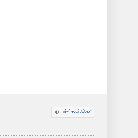
ಹೇಗೆ ಕಾಣಿಸಬೇಕು?