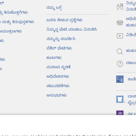
ಲ್‌
ನಿಮ್ಮ
ನಮ್ಮ ಬಗ್ಗೆ
ವಿನಂತಿ
ತು ಕಿರುಹೊತ್ತಗೆಗಳು
ಅಧಿವ
ಜನರು ಕೇಳುವ ಪ್ರಶ್ನೆಗಳು
ು ಮತ್ತು ಕಿರುಪುಸ್ತಕಗಳು
(opens
ಹುಡುಕ
ನಿಮ್ಮನ್ನ ಭೇಟಿ ಮಾಡಲು ವಿನಂತಿಸಿ
ು ಆಮಂತ್ರಣಗಳು
new
ವಿಡಿ
window)
ನಮ್ಮನ್ನು ಸಂಪರ್ಕಿಸಿ
ಳು
ಬೆತೆಲ್‌ ಭೇಟಿಗಳು
ಹುಡುಕ
ಕೂಟಗಳು
ಗಳು
ಸಹಾ
ಮರಣದ ಸ್ಮರಣೆ
ು
ಅಧಿವೇಶನಗಳು
ಕಾಣಿ
(opens
ಚಟುವಟಿಕೆಗಳು
new
window)
ಅನುಭವಗಳು
ವಾಚ್
(opens
ಲೈಬ್ರ
new
JW ಲೈ
window)
ೈಬಲ್‌ ವಾಚನ