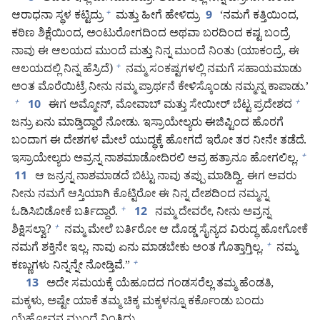
ಆರಾಧನಾ ಸ್ಥಳ ಕಟ್ಟಿದ್ರು
ಮತ್ತು ಹೀಗೆ ಹೇಳಿದ್ರು
‘ನಮಗೆ ಕತ್ತಿಯಿಂದ,
+
9
ಕಠಿಣ ಶಿಕ್ಷೆಯಿಂದ, ಅಂಟುರೋಗದಿಂದ ಅಥವಾ ಬರದಿಂದ ಕಷ್ಟ ಬಂದ್ರೆ
ನಾವು ಈ ಆಲಯದ ಮುಂದೆ ಮತ್ತು ನಿನ್ನ ಮುಂದೆ ನಿಂತು (ಯಾಕಂದ್ರೆ, ಈ
ಆಲಯದಲ್ಲಿ ನಿನ್ನ ಹೆಸ್ರಿದೆ)
ನಮ್ಮ ಸಂಕಷ್ಟಗಳಲ್ಲಿ ನಮಗೆ ಸಹಾಯಮಾಡು
+
ಅಂತ ಮೊರೆಯಿಟ್ರೆ ನೀನು ನಮ್ಮ ಪ್ರಾರ್ಥನೆ ಕೇಳಿಸ್ಕೊಂಡು ನಮ್ಮನ್ನ ಕಾಪಾಡು.’
ಈಗ ಅಮ್ಮೋನ್‌, ಮೋವಾಬ್‌ ಮತ್ತು ಸೇಯೀರ್‌ ಬೆಟ್ಟ ಪ್ರದೇಶದ
+
+
10
ಜನ್ರು ಏನು ಮಾಡ್ತಿದ್ದಾರೆ ನೋಡು. ಇಸ್ರಾಯೇಲ್ಯರು ಈಜಿಪ್ಟಿಂದ ಹೊರಗೆ
ಬಂದಾಗ ಈ ದೇಶಗಳ ಮೇಲೆ ಯುದ್ಧಕ್ಕೆ ಹೋಗದೆ ಇರೋ ತರ ನೀನೇ ತಡೆದೆ.
ಇಸ್ರಾಯೇಲ್ಯರು ಅವ್ರನ್ನ ನಾಶಮಾಡೋದಿರಲಿ ಅವ್ರ ಹತ್ರಾನೂ ಹೋಗಲಿಲ್ಲ.
+
ಆ ಜನ್ರನ್ನ ನಾಶಮಾಡದೆ ಬಿಟ್ಟು ನಾವು ತಪ್ಪು ಮಾಡಿದ್ವಿ. ಈಗ ಅವರು
11
ನೀನು ನಮಗೆ ಆಸ್ತಿಯಾಗಿ ಕೊಟ್ಟಿರೋ ಈ ನಿನ್ನ ದೇಶದಿಂದ ನಮ್ಮನ್ನ
ಓಡಿಸಿಬಿಡೋಕೆ ಬರ್ತಿದ್ದಾರೆ.
ನಮ್ಮ ದೇವರೇ, ನೀನು ಅವ್ರನ್ನ
+
12
ಶಿಕ್ಷಿಸಲ್ವಾ?
ನಮ್ಮ ಮೇಲೆ ಬರ್ತಿರೋ ಆ ದೊಡ್ಡ ಸೈನ್ಯದ ವಿರುದ್ಧ ಹೋಗೋಕೆ
+
ನಮಗೆ ಶಕ್ತಿನೇ ಇಲ್ಲ. ನಾವು ಏನು ಮಾಡಬೇಕು ಅಂತ ಗೊತ್ತಾಗ್ತಿಲ್ಲ.
ನಮ್ಮ
+
ಕಣ್ಣುಗಳು ನಿನ್ನನ್ನೇ ನೋಡ್ತಿವೆ.”
+
ಅದೇ ಸಮಯಕ್ಕೆ ಯೆಹೂದದ ಗಂಡಸರೆಲ್ಲ ತಮ್ಮ ಹೆಂಡತಿ,
13
ಮಕ್ಕಳು, ಅಷ್ಟೇ ಯಾಕೆ ತಮ್ಮ ಚಿಕ್ಕ ಮಕ್ಕಳನ್ನೂ ಕರ್ಕೊಂಡು ಬಂದು