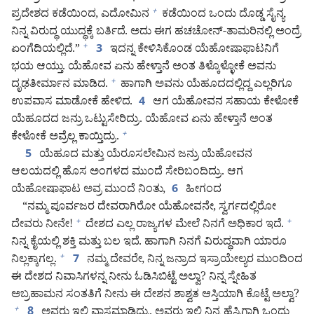
ಪ್ರದೇಶದ ಕಡೆಯಿಂದ, ಎದೋಮಿನ
ಕಡೆಯಿಂದ ಒಂದು ದೊಡ್ಡ ಸೈನ್ಯ
+
ನಿನ್ನ ವಿರುದ್ಧ ಯುದ್ಧಕ್ಕೆ ಬರ್ತಿದೆ. ಅದು ಈಗ ಹಚಚೋನ್‌-ತಾಮರಿನಲ್ಲಿ ಅಂದ್ರೆ
ಏಂಗೆದಿಯಲ್ಲಿದೆ.”
ಇದನ್ನ ಕೇಳಿಸಿಕೊಂಡ ಯೆಹೋಷಾಫಾಟನಿಗೆ
+
3
ಭಯ ಆಯ್ತು. ಯೆಹೋವ ಏನು ಹೇಳ್ತಾನೆ ಅಂತ ತಿಳ್ಕೊಳ್ಳೋಕೆ ಅವನು
ದೃಢತೀರ್ಮಾನ ಮಾಡಿದ.
ಹಾಗಾಗಿ ಅವನು ಯೆಹೂದದಲ್ಲಿದ್ದ ಎಲ್ಲರಿಗೂ
+
ಉಪವಾಸ ಮಾಡೋಕೆ ಹೇಳಿದ.
ಆಗ ಯೆಹೋವನ ಸಹಾಯ ಕೇಳೋಕೆ
4
ಯೆಹೂದದ ಜನ್ರು ಒಟ್ಟುಸೇರಿದ್ರು. ಯೆಹೋವ ಏನು ಹೇಳ್ತಾನೆ ಅಂತ
ಕೇಳೋಕೆ ಅವ್ರೆಲ್ಲ ಕಾಯ್ತಿದ್ರು.
+
ಯೆಹೂದ ಮತ್ತು ಯೆರೂಸಲೇಮಿನ ಜನ್ರು ಯೆಹೋವನ
5
ಆಲಯದಲ್ಲಿ ಹೊಸ ಅಂಗಳದ ಮುಂದೆ ಸೇರಿಬಂದಿದ್ರು. ಆಗ
ಯೆಹೋಷಾಫಾಟ ಅವ್ರ ಮುಂದೆ ನಿಂತು,
ಹೀಗಂದ
6
“ನಮ್ಮ ಪೂರ್ವಜರ ದೇವರಾಗಿರೋ ಯೆಹೋವನೇ, ಸ್ವರ್ಗದಲ್ಲಿರೋ
ದೇವರು ನೀನೇ!
ದೇಶದ ಎಲ್ಲ ರಾಜ್ಯಗಳ ಮೇಲೆ ನಿನಗೆ ಅಧಿಕಾರ ಇದೆ.
+
+
ನಿನ್ನ ಕೈಯಲ್ಲಿ ಶಕ್ತಿ ಮತ್ತು ಬಲ ಇದೆ. ಹಾಗಾಗಿ ನಿನಗೆ ವಿರುದ್ಧವಾಗಿ ಯಾರೂ
ನಿಲ್ಲಕ್ಕಾಗಲ್ಲ.
ನಮ್ಮ ದೇವರೇ, ನಿನ್ನ ಜನ್ರಾದ ಇಸ್ರಾಯೇಲ್ಯರ ಮುಂದಿಂದ
+
7
ಈ ದೇಶದ ನಿವಾಸಿಗಳನ್ನ ನೀನು ಓಡಿಸಿಬಿಟ್ಟೆ ಅಲ್ವಾ? ನಿನ್ನ ಸ್ನೇಹಿತ
ಅಬ್ರಹಾಮನ ಸಂತತಿಗೆ ನೀನು ಈ ದೇಶನ ಶಾಶ್ವತ ಆಸ್ತಿಯಾಗಿ ಕೊಟ್ಟೆ ಅಲ್ವಾ?
ಅವರು ಇಲ್ಲಿ ವಾಸಮಾಡಿದ್ರು. ಅವರು ಇಲ್ಲಿ ನಿನ್ನ ಹೆಸ್ರಿಗಾಗಿ ಒಂದು
+
8