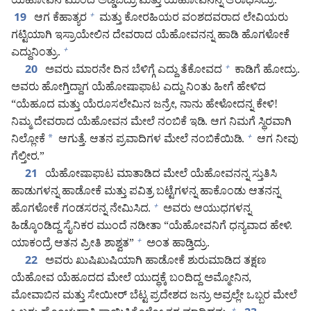
ಯೆಹೋವನ ಮುಂದೆ ಅಡ್ಡಬಿದ್ರು ಮತ್ತು ಯೆಹೋವನನ್ನ ಆರಾಧಿಸಿದ್ರು.
ಆಗ ಕೆಹಾತ್ಯರ
ಮತ್ತು ಕೋರಹಿಯರ ವಂಶದವರಾದ ಲೇವಿಯರು
+
19
ಗಟ್ಟಿಯಾಗಿ ಇಸ್ರಾಯೇಲಿನ ದೇವರಾದ ಯೆಹೋವನನ್ನ ಹಾಡಿ ಹೊಗಳೋಕೆ
ಎದ್ದುನಿಂತ್ರು.
+
ಅವರು ಮಾರನೇ ದಿನ ಬೆಳಿಗ್ಗೆ ಎದ್ದು ತೆಕೋವದ
ಕಾಡಿಗೆ ಹೋದ್ರು.
+
20
ಅವರು ಹೋಗ್ತಿದ್ದಾಗ ಯೆಹೋಷಾಫಾಟ ಎದ್ದು ನಿಂತು ಹೀಗೆ ಹೇಳಿದ
“ಯೆಹೂದ ಮತ್ತು ಯೆರೂಸಲೇಮಿನ ಜನ್ರೇ, ನಾನು ಹೇಳೋದನ್ನ ಕೇಳಿ!
ನಿಮ್ಮ ದೇವರಾದ ಯೆಹೋವನ ಮೇಲೆ ನಂಬಿಕೆ ಇಡಿ. ಆಗ ನಿಮಗೆ ಸ್ಥಿರವಾಗಿ
ನಿಲ್ಲೋಕೆ
*
ಆಗುತ್ತೆ. ಆತನ ಪ್ರವಾದಿಗಳ ಮೇಲೆ ನಂಬಿಕೆಯಿಡಿ.
ಆಗ ನೀವು
+
ಗೆಲ್ತೀರ.”
ಯೆಹೋಷಾಫಾಟ ಮಾತಾಡಿದ ಮೇಲೆ ಯೆಹೋವನನ್ನ ಸ್ತುತಿಸಿ
21
ಹಾಡುಗಳನ್ನ ಹಾಡೋಕೆ ಮತ್ತು ಪವಿತ್ರ ಬಟ್ಟೆಗಳನ್ನ ಹಾಕೊಂಡು ಆತನನ್ನ
ಹೊಗಳೋಕೆ ಗಂಡಸರನ್ನ ನೇಮಿಸಿದ.
ಅವರು ಆಯುಧಗಳನ್ನ
+
ಹಿಡ್ಕೊಂಡಿದ್ದ ಸೈನಿಕರ ಮುಂದೆ ನಡೀತಾ “ಯೆಹೋವನಿಗೆ ಧನ್ಯವಾದ ಹೇಳಿ.
ಯಾಕಂದ್ರೆ ಆತನ ಪ್ರೀತಿ ಶಾಶ್ವತ”
ಅಂತ ಹಾಡ್ತಿದ್ರು.
+
ಅವರು ಖುಷಿಖುಷಿಯಾಗಿ ಹಾಡೋಕೆ ಶುರುಮಾಡಿದ ತಕ್ಷಣ
22
ಯೆಹೋವ ಯೆಹೂದದ ಮೇಲೆ ಯುದ್ಧಕ್ಕೆ ಬಂದಿದ್ದ ಅಮ್ಮೋನಿನ,
ಮೋವಾಬಿನ ಮತ್ತು ಸೇಯೀರ್‌ ಬೆಟ್ಟ ಪ್ರದೇಶದ ಜನ್ರು ಅವ್ರಲ್ಲೇ ಒಬ್ಬರ ಮೇಲೆ