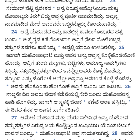
ಒಬ್ಬರು ಹೊಂಚುಹಾಕಿ ಸಾಯಿಸಿಕೊಳ್ಳೋ ತರ ಮಾಡಿದನು.
+
23
ಸೇಯೀರ್‌ ಬೆಟ್ಟ ಪ್ರದೇಶದ
ಜನ್ರ ವಿರುದ್ಧ ಅಮ್ಮೋನಿಯರು ಮತ್ತು
+
ಮೋವಾಬ್ಯರು ತಿರುಗಿಬಿದ್ದು ಅವ್ರನ್ನ ಪೂರ್ತಿ ನಾಶಮಾಡಿದ್ರು. ಅವ್ರನ್ನ
ನಾಶಮಾಡಿದ ಮೇಲೆ ಅವರವರೇ ಒಬ್ಬರನ್ನೊಬ್ರು ಕೊಂದುಹಾಕಿದ್ರು.
+
ಆದ್ರೆ ಯೆಹೂದದ ಜನ್ರು ಕಾಡಲ್ಲಿದ್ದ ಕಾವಲುಗೋಪುರದ ಹತ್ರ
24
ಬಂದು
ಆ ಸೈನ್ಯದ ಕಡೆ ನೋಡಿದಾಗ ಅವ್ರಿಗೆ ನೆಲದ ಮೇಲೆ ಬಿದ್ದಿದ್ದ
+
ಶತ್ರುಗಳ ಶವಗಳು ಕಾಣಿಸಿದ್ವು.
ಅವ್ರಲ್ಲಿ ಯಾರೂ ಉಳಿದಿರಲಿಲ್ಲ.
+
25
ಹಾಗಾಗಿ ಯೆಹೋಷಾಫಾಟ ಮತ್ತು ಅವನ ಜನ್ರು ಅವ್ರನ್ನ ಕೊಳ್ಳೆಹೊಡೆಯೋಕೆ
ಹೋದ್ರು. ಅವ್ರಿಗೆ ತುಂಬ ವಸ್ತುಗಳು, ಬಟ್ಟೆಗಳು, ಅಮೂಲ್ಯ ಸಾಮಗ್ರಿಗಳು
ಸಿಕ್ಕಿದ್ವು. ಸತ್ತುಬಿದ್ದಿದ್ದ ಶತ್ರುಗಳಿಂದ ಇವನ್ನೆಲ್ಲ ಅವರು ಕೊಳ್ಳೆ ಹೊಡೆದ್ರು.
ತಮ್ಮಿಂದ ಎಷ್ಟು ಹೊರೋಕೆ ಆಯ್ತೋ ಅಷ್ಟನ್ನೂ ಅವರಿಂದ ಕೊಳ್ಳೆ ಹೊಡೆದ್ರು.
ಅದನ್ನು ಹೊತ್ಕೊಂಡು ಹೋಗೋಕೆ ಅವ್ರಿಗೆ ಮೂರು ದಿನ ಹಿಡೀತು.
+
26
ನಾಲ್ಕನೇ ದಿನ ಅವರು ಬೆರಾಕ ಕಣಿವೆಯಲ್ಲಿ ಸೇರಿ ಬಂದು ಯೆಹೋವನನ್ನ
ಹಾಡಿ ಹೊಗಳಿದ್ರು. ಹಾಗಾಗಿ ಆ ಸ್ಥಳಕ್ಕೆ ಬೆರಾಕ
*
ಕಣಿವೆ ಅಂತ ಹೆಸ್ರಿಟ್ರು.
+
ಈ ದಿನದ ತನಕ ಆ ಜಾಗನ ಹಾಗೇ ಕರಿತಾರೆ.
ಆಮೇಲೆ ಯೆಹೂದ ಮತ್ತು ಯೆರೂಸಲೇಮಿನ ಜನ್ರು ಯೆಹೋವ
27
ತಮ್ಮ ಶತ್ರುಗಳ ವಿರುದ್ಧ ಜಯ ಕೊಟ್ಟಿದ್ರಿಂದ ಖುಷಿಯಾಗಿ ಯೆರೂಸಲೇಮಿಗೆ
ವಾಪಸ್‌ ಬಂದ್ರು.
ಯೆಹೋಷಾಫಾಟ ಅವ್ರ ನಾಯಕನಾಗಿದ್ದ.
ಅವರು
+
28