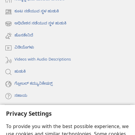
ಕೂಟ ನಡೆಯುವ ಸ್ಥಳ ಹುಡುಕಿ
(opens
new
ಅಧಿವೇಶನ ನಡೆಯುವ ಸ್ಥಳ ಹುಡುಕಿ
(opens
window)
new
ಹೊಸತೇನಿದೆ
window)
ವಿಡಿಯೊಗಳು
Videos with Audio Descriptions
ಹುಡುಕಿ
ಗ್ಲೋಬಲ್‌ ಕಮ್ಯುನಿಕೇಷನ್ಸ್‌
ಸಹಾಯ
ಕಾಣಿಕೆಗಳು
Privacy Settings
(opens
new
To provide you with the best possible experience, we
window)
ವಾಚ್‌ಟವರ್‌ ಆನ್‌ಲೈನ್‌ ಲೈಬ್ರರಿ
(opens