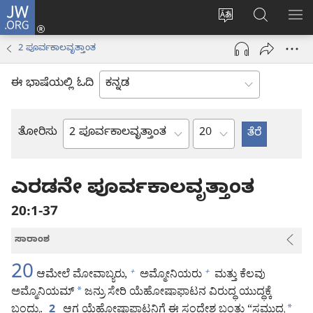
JW.ORG
ಲಾಗ್
ವೆಬ್‌ಸೈಟ್‌ನ
JW.ORGನಲ್ಲ
ಮೆ
ಇನ್
ಭಾಷೆಯನ್ನು
ಹುಡುಕಿ
ತೋ
(opens
2 ಪೂರ್ವಕಾಲವೃತ್ತಾಂತ
ಬದಲಿಸು
new
window)
ಈ ಭಾಷೆಯಲ್ಲಿ ಓದಿ
ಅಧ್ಯಾಯ
ತೋರಿಸು
ಬೈಬಲ್
ಪುಸ್ತಕ
ಎರಡನೇ ಪೂರ್ವಕಾಲವೃತ್ತಾಂತ
20:1-37
ಸಾರಾಂಶ
20
ಆಮೇಲೆ ಮೋವಾಬ್ಯರು,
ಅಮ್ಮೋನಿಯರು
ಮತ್ತು ಕೆಲವು
+
+
ಅಮ್ಮೊನಿಯಮ್‌
*
ಜನ್ರು ಸೇರಿ ಯೆಹೋಷಾಫಾಟನ ವಿರುದ್ಧ ಯುದ್ಧಕ್ಕೆ
ಬಂದ್ರು.
ಆಗ ಯೆಹೋಷಾಫಾಟನಿಗೆ ಈ ಸಂದೇಶ ಬಂತು “ಸಮುದ್ರ
*
2