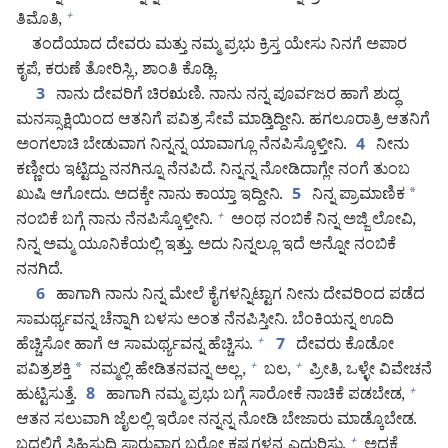
ತಿಮೊತಿ,
+
ತಂದೆಯಾದ ದೇವರು ಮತ್ತು ನಮ್ಮ ಪ್ರಭು ಕ್ರಿಸ್ತ ಯೇಸು ನಿನಗೆ ಅಪಾರ
ಕೃಪೆ, ಕರುಣೆ ತೋರಿಸ್ಲಿ, ಶಾಂತಿ ಕೊಡ್ಲಿ.
ನಾನು ದೇವರಿಗೆ ಚಿರಋಣಿ. ನಾನು ನನ್ನ ಪೂರ್ವಜರ ಹಾಗೆ ಶುದ್ಧ
3
ಮನಸ್ಸಾಕ್ಷಿಯಿಂದ ಆತನಿಗೆ ಪವಿತ್ರ ಸೇವೆ ಮಾಡ್ತಿದ್ದೀನಿ. ಹಗಲೂರಾತ್ರಿ ಆತನಿಗೆ
ಅಂಗಲಾಚಿ ಬೇಡುವಾಗ ನಿನ್ನನ್ನ ಯಾವಾಗ್ಲೂ ನೆನಪಿಸ್ಕೊಳ್ತೀನಿ.
ನೀನು
4
ಕಣ್ಣೀರು ಇಟ್ಟಿದ್ದು ನನಗಿನ್ನೂ ನೆನಪಿದೆ. ನಿನ್ನನ್ನ ನೋಡಿದಾಗ್ಲೇ ನಂಗೆ ತುಂಬ
ಖುಷಿ ಆಗೋದು. ಅದಕ್ಕೇ ನಾನು ಕಾಯ್ತಾ ಇದ್ದೀನಿ.
ನಿನ್ನ ಪ್ರಾಮಾಣಿಕ
*
5
ನಂಬಿಕೆ ಬಗ್ಗೆ ನಾನು ನೆನಪಿಸ್ಕೊಳ್ತೀನಿ.
ಅಂಥ ನಂಬಿಕೆ ನಿನ್ನ ಅಜ್ಜಿ ಲೋವಿ,
+
ನಿನ್ನ ಅಮ್ಮ ಯೂನಿಕೆಯಲ್ಲಿ ಇತ್ತು. ಅದು ನಿನ್ನಲ್ಲೂ ಇದೆ ಅನ್ನೋ ನಂಬಿಕೆ
ನನಗಿದೆ.
ಹಾಗಾಗಿ ನಾನು ನಿನ್ನ ಮೇಲೆ ಕೈಗಳನ್ನಿಟ್ಟಾಗ ನೀನು ದೇವರಿಂದ ಪಡೆದ
6
ಸಾಮರ್ಥ್ಯವನ್ನ ಚೆನ್ನಾಗಿ ಬಳಸು ಅಂತ ನೆನಪಿಸ್ತೀನಿ. ಬೆಂಕಿಯನ್ನ ಊದಿ
ಹೆಚ್ಚಿಸೋ ಹಾಗೆ ಆ ಸಾಮರ್ಥ್ಯವನ್ನ ಹೆಚ್ಚಿಸು.
ದೇವರು ಕೊಡೋ
+
7
ಪವಿತ್ರಶಕ್ತಿ
*
ನಮ್ಮಲ್ಲಿ ಹೇಡಿತನವನ್ನ ಅಲ್ಲ,
ಬಲ,
ಪ್ರೀತಿ, ಒಳ್ಳೇ ವಿವೇಚನೆ
+
+
ಹುಟ್ಟಿಸುತ್ತೆ.
ಹಾಗಾಗಿ ನಮ್ಮ ಪ್ರಭು ಬಗ್ಗೆ ಸಾರೋಕೆ ನಾಚಿಕೆ ಪಡಬೇಡ,
+
8
ಆತನ ಸಲುವಾಗಿ ಜೈಲಲ್ಲಿ ಇರೋ ನನ್ನನ್ನ ನೋಡಿ ಬೇಜಾರು ಮಾಡ್ಕೊಬೇಡ.
ಬದಲಿಗೆ ಸಿಹಿಸುದ್ದಿ ಸಾರುವಾಗ ಬರೋ ಕಷ್ಟಗಳನ್ನ ಎದುರಿಸು.
ಅದಕ್ಕೆ
+