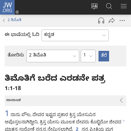
JW.ORG
ಲಾಗ್
ವೆಬ್‌ಸೈಟ್‌ನ
JW.ORGನಲ್ಲ
ಮೆ
ಇನ್
ಭಾಷೆಯನ್ನು
ಹುಡುಕಿ
ತೋ
(opens
2 ತಿಮೊತಿ
ಬದಲಿಸು
new
window)
ಈ ಭಾಷೆಯಲ್ಲಿ ಓದಿ
ಅಧ್ಯಾಯ
ತೋರಿಸು
ಬೈಬಲ್
ಪುಸ್ತಕ
ತಿಮೊತಿಗೆ ಬರೆದ ಎರಡನೇ ಪತ್ರ
1:1-18
ಸಾರಾಂಶ
1
ನಾನು ಪೌಲ, ದೇವರ ಇಷ್ಟದ ಪ್ರಕಾರ ಕ್ರಿಸ್ತ ಯೇಸುವಿನ
ಅಪೊಸ್ತಲನಾಗಿದ್ದೀನಿ. ಕ್ರಿಸ್ತ ಯೇಸು ಮೂಲಕ ದೇವರು ಕೊಟ್ಟಿರೋ ಜೀವದ
+
ಮಾತನ್ನ ಸಾರೋಕೆ ನನ್ನನ್ನ ನೇಮಿಸಲಾಗಿದೆ.
ನನ್ನ ಪ್ರೀತಿಯ ಮಗ
2