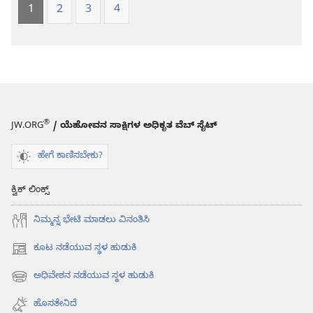
1
2
3
4
®
JW.ORG
/ ಯೆಹೋವನ ಸಾಕ್ಷಿಗಳ ಅಧಿಕೃತ ವೆಬ್ ಸೈಟ್
ಹೇಗೆ ಕಾಣಿಸಬೇಕು?
ಕ್ವಿಕ್ ಲಿಂಕ್ಸ್
ನಿಮ್ಮನ್ನ ಭೇಟಿ ಮಾಡಲು ವಿನಂತಿಸಿ
ಕೂಟ ನಡೆಯುವ ಸ್ಥಳ ಹುಡುಕಿ
(opens
new
ಅಧಿವೇಶನ ನಡೆಯುವ ಸ್ಥಳ ಹುಡುಕಿ
(opens
window)
new
ಹೊಸತೇನಿದೆ
window)