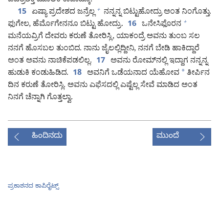
ಪವಿತ್ರಶಕ್ತಿ ಮೂಲಕ ಕಾಪಾಡ್ಕೊ.
ಏಷ್ಯಾ ಪ್ರದೇಶದ ಜನ್ರೆಲ್ಲ
ನನ್ನನ್ನ ಬಿಟ್ಟುಹೋದ್ರು ಅಂತ ನಿಂಗೊತ್ತು.
+
15
ಫುಗೇಲ, ಹೆರ್ಮೊಗೇನನೂ ಬಿಟ್ಟು ಹೋದ್ರು.
ಒನೇಸಿಫೊರನ
+
16
ಮನೆಯವ್ರಿಗೆ ದೇವರು ಕರುಣೆ ತೋರಿಸ್ಲಿ, ಯಾಕಂದ್ರೆ ಅವನು ತುಂಬ ಸಲ
ನನಗೆ ಹೊಸಬಲ ತುಂಬಿದ. ನಾನು ಜೈಲಲ್ಲಿದ್ದೀನಿ, ನನಗೆ ಬೇಡಿ ಹಾಕಿದ್ದಾರೆ
ಅಂತ ಅವನು ನಾಚಿಕೆಪಡಲಿಲ್ಲ.
ಅವನು ರೋಮ್‌ನಲ್ಲಿ ಇದ್ದಾಗ ನನ್ನನ್ನ
17
ಹುಡುಕಿ ಕಂಡುಹಿಡಿದ.
ಅವನಿಗೆ ಒಡೆಯನಾದ ಯೆಹೋವ
*
ತೀರ್ಪಿನ
18
ದಿನ ಕರುಣೆ ತೋರಿಸ್ಲಿ. ಅವನು ಎಫೆಸದಲ್ಲಿ ಎಷ್ಟೆಲ್ಲ ಸೇವೆ ಮಾಡಿದ ಅಂತ
ನಿನಗೆ ಚೆನ್ನಾಗಿ ಗೊತ್ತಲ್ವಾ.
ಹಿಂದಿನದು
ಮುಂದೆ
ಪ್ರಕಾಶನದ ಕಾಪಿರೈಟ್ಸ್‌