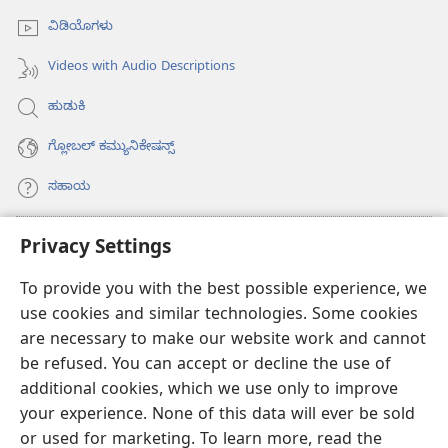
ವಿಡಿಯೊಗಳು
Videos with Audio Descriptions
ಹುಡುಕಿ
ಗ್ಲೋಬಲ್‌ ಕಮ್ಯುನಿಕೇಷನ್ಸ್‌
ಸಹಾಯ
ಕಾಣಿಕೆಗಳು
Privacy Settings
(opens
new
To provide you with the best possible experience, we
window)
ವಾಚ್‌ಟವರ್‌ ಆನ್‌ಲೈನ್‌ ಲೈಬ್ರರಿ
(opens
use cookies and similar technologies. Some cookies
new
are necessary to make our website work and cannot
®
JW Hub
window)
(opens
be refused. You can accept or decline the use of
new
additional cookies, which we use only to improve
JW ಲೈಬ್ರರಿ
ಆ್ಯಪ್‌
window)
your experience. None of this data will ever be sold
or used for marketing. To learn more, read the