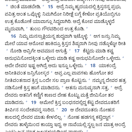
ಬಂದ್ರೂ ಖುಷಿಪಡಿ.
ಆದ್ರೆ ಜನ್ರು ಹೆದರೋ ವಿಷ್ಯಗಳಿಗೆ ನೀವು ಹೆದರಬೇಡಿ,
*
ಚಿಂತೆ ಮಾಡಬೇಡಿ.
ಆದ್ರೆ ನಿಮ್ಮ ಹೃದಯದಲ್ಲಿ ಕ್ರಿಸ್ತನನ್ನ ಪ್ರಭು,
+
15
ಪವಿತ್ರ ಅಂತ ಒಪ್ಕೊಳ್ಳಿ. ನಿಮಗಿರೋ ನಿರೀಕ್ಷೆ ಬಗ್ಗೆ ಕೇಳೋ ಪ್ರತಿಯೊಬ್ರಿಗೂ
ಉತ್ರ ಕೊಡೋಕೆ ಯಾವಾಗ್ಲೂ ಸಿದ್ಧವಾಗಿರಿ. ಆದ್ರೆ ಕೋಪ ಮಾಡ್ಕೊಳ್ಳದೆ
ಮೃದುವಾಗಿ,
ತುಂಬ ಗೌರವದಿಂದ ಉತ್ರ ಕೊಡಿ.
+
+
ನಿಮ್ಮ ಮನಸ್ಸಾಕ್ಷಿಯನ್ನ ಶುದ್ಧವಾಗಿ ಇಟ್ಕೊಳ್ಳಿ.
ಆಗ ಜನ್ರು ನಿಮ್ಮ
+
16
ಮೇಲೆ ಯಾವ ಆರೋಪ ಹಾಕಿದ್ರೂ ಕ್ರಿಸ್ತನ ಶಿಷ್ಯರಾಗಿ ನೀವು ನಡ್ಕೊಳ್ಳೋ ರೀತಿ
ನೋಡಿ ಅವ್ರಿಗೇ ಅವಮಾನ ಆಗುತ್ತೆ.
ಕೆಟ್ಟದು ಮಾಡಿ ಕಷ್ಟ
+
+
17
ಅನುಭವಿಸೋದಕ್ಕಿಂತ ಒಳ್ಳೇದು ಮಾಡಿ ಕಷ್ಟ ಅನುಭವಿಸೋದೇ ಒಳ್ಳೇದು.
+
ಅದೇ ದೇವರ ಇಷ್ಟ ಆಗಿದ್ರೆ ಅದು ಇನ್ನೂ ಒಳ್ಳೇದು.
ಯಾಕಂದ್ರೆ
+
18
ಅನೀತಿವಂತ ಜನ್ರಿಗೋಸ್ಕರ
ಅವ್ರ ಎಲ್ಲ ಪಾಪಗಳು ಹೋಗೋ ತರ
+
ನೀತಿವಂತನಾದ ಕ್ರಿಸ್ತ ಒಂದೇ ಸಲ ಪ್ರಾಣ ಕೊಟ್ಟನು.
ನಮ್ಮನ್ನ ದೇವರ ಹತ್ರ
+
ನಡಿಸೋಕೆ ಕ್ರಿಸ್ತ ಹಾಗೆ ಮಾಡಿದನು.
ಆತನು ಮನುಷ್ಯನಾಗಿ ಸತ್ತ,
ಆದ್ರೆ
+
+
ದೇವರು ಆತನಿಗೆ ಕಣ್ಣಿಗೆ ಕಾಣದ ದೇಹ ಕೊಟ್ಟು ಮತ್ತೆ ಜೀವಿಸೋ ತರ
ಮಾಡಿದನು.
ಆಮೇಲೆ ಕ್ರಿಸ್ತ ಬಂಧನದಲ್ಲಿದ್ದ ಕೆಟ್ಟ ದೇವದೂತರಿಗೆ
+
19
ತೀರ್ಪಿನ ಸಂದೇಶವನ್ನ ಸಾರಿದ.
ಆ ದೇವದೂತರು ನೋಹನ
+
20
ಕಾಲದಲ್ಲಿ ದೇವರ ಮಾತು ಕೇಳಲಿಲ್ಲ.
ನೋಹ ಹಡಗನ್ನ ಕಟ್ತಿದ್ದಾಗ
+
+
ದೇವರು ತಾಳ್ಮೆಯಿಂದ ಕಾಯ್ತಾ ಇದ್ದ. ಆ ನಾವೆಯಲ್ಲಿ ಸ್ವಲ್ಪ ಜನ ಮಾತ್ರ ಅಂದ್ರೆ
+