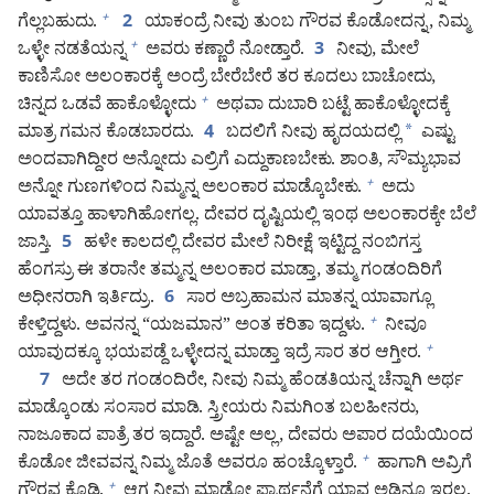
ಗೆಲ್ಲಬಹುದು.
ಯಾಕಂದ್ರೆ ನೀವು ತುಂಬ ಗೌರವ ಕೊಡೋದನ್ನ, ನಿಮ್ಮ
+
2
ಒಳ್ಳೇ ನಡತೆಯನ್ನ
ಅವರು ಕಣ್ಣಾರೆ ನೋಡ್ತಾರೆ.
ನೀವು, ಮೇಲೆ
+
3
ಕಾಣಿಸೋ ಅಲಂಕಾರಕ್ಕೆ ಅಂದ್ರೆ ಬೇರೆಬೇರೆ ತರ ಕೂದಲು ಬಾಚೋದು,
ಚಿನ್ನದ ಒಡವೆ ಹಾಕೊಳ್ಳೋದು
ಅಥವಾ ದುಬಾರಿ ಬಟ್ಟೆ ಹಾಕೊಳ್ಳೋದಕ್ಕೆ
+
ಮಾತ್ರ ಗಮನ ಕೊಡಬಾರದು.
ಬದಲಿಗೆ ನೀವು ಹೃದಯದಲ್ಲಿ
*
ಎಷ್ಟು
4
ಅಂದವಾಗಿದ್ದೀರ ಅನ್ನೋದು ಎಲ್ರಿಗೆ ಎದ್ದುಕಾಣಬೇಕು. ಶಾಂತಿ, ಸೌಮ್ಯಭಾವ
ಅನ್ನೋ ಗುಣಗಳಿಂದ ನಿಮ್ಮನ್ನ ಅಲಂಕಾರ ಮಾಡ್ಕೊಬೇಕು.
ಅದು
+
ಯಾವತ್ತೂ ಹಾಳಾಗಿಹೋಗಲ್ಲ. ದೇವರ ದೃಷ್ಟಿಯಲ್ಲಿ ಇಂಥ ಅಲಂಕಾರಕ್ಕೇ ಬೆಲೆ
ಜಾಸ್ತಿ.
ಹಳೇ ಕಾಲದಲ್ಲಿ ದೇವರ ಮೇಲೆ ನಿರೀಕ್ಷೆ ಇಟ್ಟಿದ್ದ ನಂಬಿಗಸ್ತ
5
ಹೆಂಗಸ್ರು ಈ ತರಾನೇ ತಮ್ಮನ್ನ ಅಲಂಕಾರ ಮಾಡ್ತಾ, ತಮ್ಮ ಗಂಡಂದಿರಿಗೆ
ಅಧೀನರಾಗಿ ಇರ್ತಿದ್ರು.
ಸಾರ ಅಬ್ರಹಾಮನ ಮಾತನ್ನ ಯಾವಾಗ್ಲೂ
6
ಕೇಳ್ತಿದ್ದಳು. ಅವನನ್ನ “ಯಜಮಾನ” ಅಂತ ಕರಿತಾ ಇದ್ದಳು.
ನೀವೂ
+
ಯಾವುದಕ್ಕೂ ಭಯಪಡ್ದೆ ಒಳ್ಳೇದನ್ನ ಮಾಡ್ತಾ ಇದ್ರೆ ಸಾರ ತರ ಆಗ್ತೀರ.
+
ಅದೇ ತರ ಗಂಡಂದಿರೇ, ನೀವು ನಿಮ್ಮ ಹೆಂಡತಿಯನ್ನ ಚೆನ್ನಾಗಿ ಅರ್ಥ
7
ಮಾಡ್ಕೊಂಡು ಸಂಸಾರ ಮಾಡಿ. ಸ್ತ್ರೀಯರು ನಿಮಗಿಂತ ಬಲಹೀನರು,
ನಾಜೂಕಾದ ಪಾತ್ರೆ ತರ ಇದ್ದಾರೆ. ಅಷ್ಟೇ ಅಲ್ಲ, ದೇವರು ಅಪಾರ ದಯೆಯಿಂದ
ಕೊಡೋ ಜೀವವನ್ನ ನಿಮ್ಮ ಜೊತೆ ಅವರೂ ಹಂಚ್ಕೊಳ್ತಾರೆ.
ಹಾಗಾಗಿ ಅವ್ರಿಗೆ
+
ಗೌರವ ಕೊಡಿ.
ಆಗ ನೀವು ಮಾಡೋ ಪ್ರಾರ್ಥನೆಗೆ ಯಾವ ಅಡ್ಡಿನೂ ಇರಲ್ಲ.
+