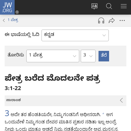
JW.ORG
ಲಾಗ್
ವೆಬ್‌ಸೈಟ್‌ನ
JW.ORGನಲ್ಲ
ಮೆ
ಇನ್
ಭಾಷೆಯನ್ನು
ಹುಡುಕಿ
ತೋ
(opens
1 ಪೇತ್ರ
ಬದಲಿಸು
new
window)
ಈ ಭಾಷೆಯಲ್ಲಿ ಓದಿ
ಅಧ್ಯಾಯ
ತೋರಿಸು
ಬೈಬಲ್
ಪುಸ್ತಕ
ಪೇತ್ರ ಬರೆದ ಮೊದಲನೇ ಪತ್ರ
3:1-22
ಸಾರಾಂಶ
3
ಅದೇ ತರ ಹೆಂಡತಿಯರೇ, ನಿಮ್ಮ ಗಂಡನಿಗೆ ಅಧೀನರಾಗಿ.
ಆಗ
+
ಒಂದುವೇಳೆ ನಿಮ್ಮ ಗಂಡ ದೇವರ ಮಾತಿನ ಪ್ರಕಾರ ನಡಿತಾ ಇಲ್ಲ ಅಂದ್ರೆ
ನೀವು ಒಂದು ಮಾತೂ ಆಡದೆ ನಿಮ್ಮ ನಡತೆಯಿಂದಾನೇ ಅವ್ರ ಮನಸ್ಸನ್ನ