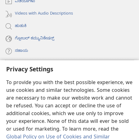
ವಿಡಿಯೊಗಳು
Videos with Audio Descriptions
ಹುಡುಕಿ
ಗ್ಲೋಬಲ್‌ ಕಮ್ಯುನಿಕೇಷನ್ಸ್‌
ಸಹಾಯ
ಕಾಣಿಕೆಗಳು
Privacy Settings
(opens
new
To provide you with the best possible experience, we
window)
ವಾಚ್‌ಟವರ್‌ ಆನ್‌ಲೈನ್‌ ಲೈಬ್ರರಿ
(opens
use cookies and similar technologies. Some cookies
new
are necessary to make our website work and cannot
®
JW Hub
window)
(opens
be refused. You can accept or decline the use of
new
additional cookies, which we use only to improve
JW ಲೈಬ್ರರಿ
ಆ್ಯಪ್‌
window)
your experience. None of this data will ever be sold
or used for marketing. To learn more, read the
Global Policy on Use of Cookies and Similar