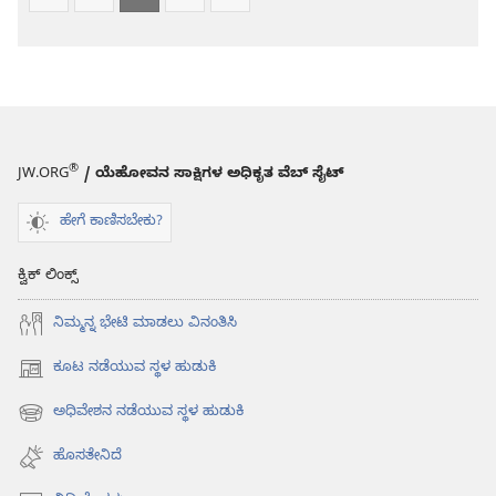
®
JW.ORG
/ ಯೆಹೋವನ ಸಾಕ್ಷಿಗಳ ಅಧಿಕೃತ ವೆಬ್ ಸೈಟ್
ಹೇಗೆ ಕಾಣಿಸಬೇಕು?
ಕ್ವಿಕ್ ಲಿಂಕ್ಸ್
ನಿಮ್ಮನ್ನ ಭೇಟಿ ಮಾಡಲು ವಿನಂತಿಸಿ
ಕೂಟ ನಡೆಯುವ ಸ್ಥಳ ಹುಡುಕಿ
(opens
new
ಅಧಿವೇಶನ ನಡೆಯುವ ಸ್ಥಳ ಹುಡುಕಿ
(opens
window)
new
ಹೊಸತೇನಿದೆ
window)