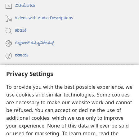
ವಿಡಿಯೊಗಳು
Videos with Audio Descriptions
ಹುಡುಕಿ
ಗ್ಲೋಬಲ್‌ ಕಮ್ಯುನಿಕೇಷನ್ಸ್‌
ಸಹಾಯ
ಕಾಣಿಕೆಗಳು
Privacy Settings
(opens
new
To provide you with the best possible experience, we
window)
ವಾಚ್‌ಟವರ್‌ ಆನ್‌ಲೈನ್‌ ಲೈಬ್ರರಿ
(opens
use cookies and similar technologies. Some cookies
new
are necessary to make our website work and cannot
®
JW Hub
window)
(opens
be refused. You can accept or decline the use of
new
additional cookies, which we use only to improve
JW ಲೈಬ್ರರಿ
ಆ್ಯಪ್‌
window)
your experience. None of this data will ever be sold
or used for marketing. To learn more, read the