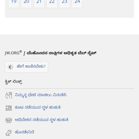
19
20
21
22
23
24
®
JW.ORG
/ ಯೆಹೋವನ ಸಾಕ್ಷಿಗಳ ಅಧಿಕೃತ ವೆಬ್ ಸೈಟ್
ಹೇಗೆ ಕಾಣಿಸಬೇಕು?
ಕ್ವಿಕ್ ಲಿಂಕ್ಸ್
ನಿಮ್ಮನ್ನ ಭೇಟಿ ಮಾಡಲು ವಿನಂತಿಸಿ
ಕೂಟ ನಡೆಯುವ ಸ್ಥಳ ಹುಡುಕಿ
(opens
new
ಅಧಿವೇಶನ ನಡೆಯುವ ಸ್ಥಳ ಹುಡುಕಿ
(opens
window)
new
ಹೊಸತೇನಿದೆ
window)