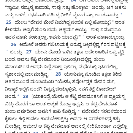
ತುಂಬಿತು. ಅವ್ರೆಲ್ಲ ಅಪಾಯದಲ್ಲಿದ್ರು.
ಆಗ ಅವರು ಆತನನ್ನ ಎಬ್ಬಿಸ್ತಾ
24
“ಸ್ವಾಮೀ, ನಮ್ಮನ್ನ ಕಾಪಾಡು, ನಾವು ಸತ್ತು ಹೋಗ್ತೀವಿ” ಅಂದ್ರು. ಆಗ ಆತನು
ಎದ್ದು ಗಾಳಿಗೆ, ರಭಸವಾಗಿ ಬರ್ತಿದ್ದ ನೀರಿಗೆ ಬೈದಾಗ ಎಲ್ಲ ಶಾಂತವಾಯ್ತು.
+
ಯೇಸು “ದೇವರ ಮೇಲೆ ನಿಮಗಿದ್ದ ನಂಬಿಕೆ ಎಲ್ಲಿ ಹೋಯ್ತು?” ಅಂತ
25
ಕೇಳಿದನು. ಅವ್ರಿಗೆ ತುಂಬ ಭಯ, ಆಶ್ಚರ್ಯ ಆಯ್ತು. “ಗಾಳಿ, ಸಮುದ್ರನೂ
ಇವನ ಮಾತು ಕೇಳುತ್ತಲ್ಲಾ, ಇವನು ಯಾರಪ್ಪ?”
ಅಂತ ಮಾತಾಡ್ಕೊಂಡ್ರು.
+
ಆಮೇಲೆ ಅವರು ಗಲಿಲಾಯಕ್ಕೆ ವಿರುದ್ಧ ದಿಕ್ಕಿನಲ್ಲಿದ್ದ ಗೆರಸ ಪಟ್ಟಣಕ್ಕೆ
26
ಬಂದ್ರು.
ಯೇಸು ದೋಣಿ ಇಳಿದ ತಕ್ಷಣ ಅದೇ ಊರಿನ ಒಬ್ಬ ವ್ಯಕ್ತಿ
+
27
ಬಂದ. ಅವನು ಕೆಟ್ಟ ದೇವದೂತರ ನಿಯಂತ್ರಣದಲ್ಲಿದ್ದ. ತುಂಬ
ಸಮಯದಿಂದ ಅವನು ಬಟ್ಟೆ ಹಾಕ್ತಾ ಇರ್ಲಿಲ್ಲ. ಮನೆಯಲ್ಲಿ ಇರ್ತಿರಲಿಲ್ಲ,
ಸ್ಮಶಾನದಲ್ಲಿ ವಾಸಮಾಡ್ತಿದ್ದ.
ಯೇಸುವನ್ನ ನೋಡಿದ ತಕ್ಷಣ ಕಿರಿಚಿ
+
28
ಆತನ ಮುಂದೆ ಮಂಡಿಯೂರಿ “ಯೇಸು, ಸರ್ವೋನ್ನತ ದೇವರ ಮಗ,
ನೀನ್ಯಾಕೆ ಇಲ್ಲಿಗೆ ಬಂದೆ? ನಿನ್ನನ್ನ ಬೇಡ್ಕೊಳ್ತೀನಿ, ನನಗೆ ಶಿಕ್ಷೆ ಕೊಡಬೇಡ”
ಅಂದ.
(ಯಾಕಂದ್ರೆ ಯೇಸು ಆ ಕೆಟ್ಟ ದೇವದೂತನಿಗೆ ಆ ವ್ಯಕ್ತಿಯನ್ನ
+
29
ಬಿಟ್ಟು ಹೊರಗೆ ಬಾ ಅಂತ ಅಪ್ಪಣೆ ಕೊಡ್ತಾ ಇದ್ದನು. ಆ ಕೆಟ್ಟ ದೇವದೂತ
ತುಂಬ ವರ್ಷದಿಂದ ಅವನಿಗೆ ಕಾಟ ಕೊಡ್ತಿದ್ದ.
ಪದೇಪದೇ ಸರಪಳಿಯಿಂದ
+
ಕೈಕಾಲು ಕಟ್ಟಿ ಕಾವಲು ಕಾಯಬೇಕಾಗ್ತಿತ್ತು. ಅವನು ಆ ಸರಪಳಿಗಳನ್ನ ಕಿತ್ತು
ಬಿಸಾಡ್ತಿದ್ದ. ಆಮೇಲೆ ಆ ಕೆಟ್ಟ ದೇವದೂತ ಅವನಲ್ಲಿ ಸೇರಿಕೊಂಡಾಗ ಎಲ್ಲೆಲ್ಲೊ