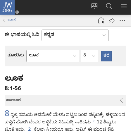
JW.ORG
ಲಾಗ್
ವೆಬ್‌ಸೈಟ್‌ನ
JW.ORGನಲ್ಲ
ಮೆ
ಇನ್
ಭಾಷೆಯನ್ನು
ಹುಡುಕಿ
ತೋ
(opens
ಲೂಕ
ಬದಲಿಸು
new
window)
ಈ ಭಾಷೆಯಲ್ಲಿ ಓದಿ
ಅಧ್ಯಾಯ
ತೋರಿಸು
ಬೈಬಲ್
ಪುಸ್ತಕ
ಲೂಕ
8:1-56
ಸಾರಾಂಶ
8
ಸ್ವಲ್ಪ ಸಮಯ ಆದಮೇಲೆ ಯೇಸು ಪಟ್ಟಣದಿಂದ ಪಟ್ಟಣಕ್ಕೆ, ಹಳ್ಳಿಯಿಂದ
ಹಳ್ಳಿಗೆ ಹೋಗಿ ದೇವರ ಆಳ್ವಿಕೆಯ ಸಿಹಿಸುದ್ದಿ ಸಾರಿದನು.
12 ಶಿಷ್ಯರೂ
+
ಜೊತೆ ಇದ್ರು.
ಕೆಲವು ಸ್ತ್ರೀಯರೂ ಇದ್ರು. ಅವ್ರಿಗೆ ಈ ಮುಂಚೆ ಕೆಟ್ಟ
2