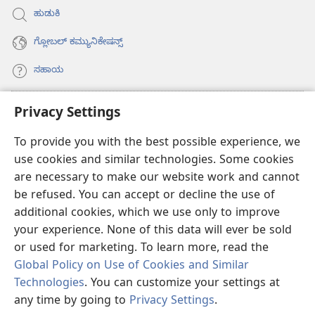
ಹುಡುಕಿ
ಗ್ಲೋಬಲ್‌ ಕಮ್ಯುನಿಕೇಷನ್ಸ್‌
ಸಹಾಯ
ಕಾಣಿಕೆಗಳು
Privacy Settings
(opens
new
To provide you with the best possible experience, we
window)
ವಾಚ್‌ಟವರ್‌ ಆನ್‌ಲೈನ್‌ ಲೈಬ್ರರಿ
(opens
use cookies and similar technologies. Some cookies
new
are necessary to make our website work and cannot
®
JW Hub
window)
(opens
be refused. You can accept or decline the use of
new
additional cookies, which we use only to improve
JW ಲೈಬ್ರರಿ
ಆ್ಯಪ್‌
window)
your experience. None of this data will ever be sold
or used for marketing. To learn more, read the
Global Policy on Use of Cookies and Similar
Technologies
. You can customize your settings at
Copyright
© 2026 Watch Tower Bible and Tract Society of Pennsylvania.
any time by going to
Privacy Settings
.
ಪರ
ಶರತ್ತುಗಳು
|
PRIVACY POLICY
|
PRIVACY SETTINGS