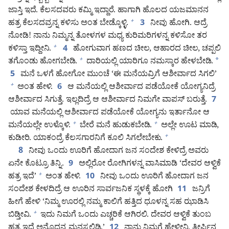
ಜಾಸ್ತಿ ಇದೆ. ಕೆಲಸದವರು ಕಮ್ಮಿ ಇದ್ದಾರೆ. ಹಾಗಾಗಿ ಹೊಲದ ಯಜಮಾನನ
ಹತ್ರ ಕೆಲಸದವ್ರನ್ನ ಕಳಿಸು ಅಂತ ಬೇಡ್ಕೊಳ್ಳಿ.
ನೀವು ಹೋಗಿ. ಆದ್ರೆ
+
3
ನೋಡಿ! ನಾನು ನಿಮ್ಮನ್ನ ತೋಳಗಳ ಮಧ್ಯ ಕುರಿಮರಿಗಳನ್ನ ಕಳಿಸೋ ತರ
ಕಳಿಸ್ತಾ ಇದ್ದೀನಿ.
ಹೋಗುವಾಗ ಹಣದ ಚೀಲ, ಆಹಾರದ ಚೀಲ, ಚಪ್ಪಲಿ
+
4
ತಗೊಂಡು ಹೋಗಬೇಡಿ.
ದಾರಿಯಲ್ಲಿ ಯಾರಿಗೂ ನಮಸ್ಕಾರ ಹೇಳಬೇಡಿ.
*
+
ಮನೆ ಒಳಗೆ ಹೋಗೋ ಮುಂಚೆ ‘ಈ ಮನೆಯವ್ರಿಗೆ ಆಶೀರ್ವಾದ ಸಿಗಲಿ’
5
ಅಂತ ಹೇಳಿ.
ಆ ಮನೆಯಲ್ಲಿ ಆಶೀರ್ವಾದ ಪಡೆಯೋಕೆ ಯೋಗ್ಯನಿದ್ರೆ
+
6
ಆಶೀರ್ವಾದ ಸಿಗುತ್ತೆ. ಇಲ್ಲದಿದ್ರೆ ಆ ಆಶೀರ್ವಾದ ನಿಮಗೇ ವಾಪಸ್‌ ಬರುತ್ತೆ.
7
ಯಾವ ಮನೆಯಲ್ಲಿ ಆಶೀರ್ವಾದ ಪಡೆಯೋಕೆ ಯೋಗ್ಯನು ಇರ್ತಾನೋ ಆ
ಮನೆಯಲ್ಲೇ ಉಳ್ಕೊಳಿ.
ಬೇರೆ ಮನೆ ಹುಡುಕಬೇಡಿ.
ಅಲ್ಲೇ ಊಟ ಮಾಡಿ,
+
+
ಕುಡೀರಿ. ಯಾಕಂದ್ರೆ ಕೆಲಸಗಾರನಿಗೆ ಕೂಲಿ ಸಿಗಲೇಬೇಕು.
+
ನೀವು ಒಂದು ಊರಿಗೆ ಹೋದಾಗ ಜನ ಸಂದೇಶ ಕೇಳಿದ್ರೆ ಅವರು
8
ಏನೇ ಕೊಟ್ರೂ ತಿನ್ನಿ.
ಅಲ್ಲಿರೋ ರೋಗಿಗಳನ್ನ ವಾಸಿಮಾಡಿ ‘ದೇವರ ಆಳ್ವಿಕೆ
9
ಹತ್ರ ಇದೆ’
ಅಂತ ಹೇಳಿ.
ನೀವು ಒಂದು ಊರಿಗೆ ಹೋದಾಗ ಜನ
+
10
ಸಂದೇಶ ಕೇಳದಿದ್ರೆ ಆ ಊರಿನ ಸಾರ್ವಜನಿಕ ಸ್ಥಳಕ್ಕೆ ಹೋಗಿ
ಜನ್ರಿಗೆ
11
ಹೀಗೆ ಹೇಳಿ ‘ನಿಮ್ಮ ಊರಲ್ಲಿ ನಮ್ಮ ಕಾಲಿಗೆ ಹತ್ತಿದ ಧೂಳನ್ನ ಸಹ ಝಾಡಿಸಿ
ಬಿಡ್ತೀವಿ.
ಇದು ನಿಮಗೆ ಒಂದು ಎಚ್ಚರಿಕೆ ಆಗಿರಲಿ. ದೇವರ ಆಳ್ವಿಕೆ ತುಂಬ
+
ಹತ್ರ ಇದೆ ಅನ್ನೊದನ್ನ ಮನಸ್ಸಲ್ಲಿಡಿ.’
ನಾನು ನಿಮಗೆ ಹೇಳ್ತೀನಿ, ತೀರ್ಪಿನ
12