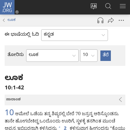
JW.ORG
ಲಾಗ್
ವೆಬ್‌ಸೈಟ್‌ನ
JW.ORGನಲ್ಲ
ಮೆ
ಇನ್
ಭಾಷೆಯನ್ನು
ಹುಡುಕಿ
ತೋ
(opens
ಲೂಕ
ಬದಲಿಸು
new
window)
ಈ ಭಾಷೆಯಲ್ಲಿ ಓದಿ
ಅಧ್ಯಾಯ
ತೋರಿಸು
ಬೈಬಲ್
ಪುಸ್ತಕ
ಲೂಕ
10:1-42
ಸಾರಾಂಶ
10
ಆಮೇಲೆ ಒಡೆಯ ತನ್ನ ಶಿಷ್ಯರಲ್ಲಿ ಬೇರೆ 70 ಜನ್ರನ್ನ ಆರಿಸ್ಕೊಂಡನು.
ತಾನೇ ಹೋಗಬೇಕಿದ್ದ ಒಂದೊಂದು ಊರಿಗೆ, ಸ್ಥಳಕ್ಕೆ ತನಗಿಂತ ಮುಂಚೆ
ಅವ್ರನ್ನ ಇಬ್ಬಿಬ್ಬರನ್ನಾಗಿ ಕಳಿಸಿದನು.
ಕಳಿಸುವಾಗ ಹೀಗಂದನು “ಕೊಯ್ಲು
+
2