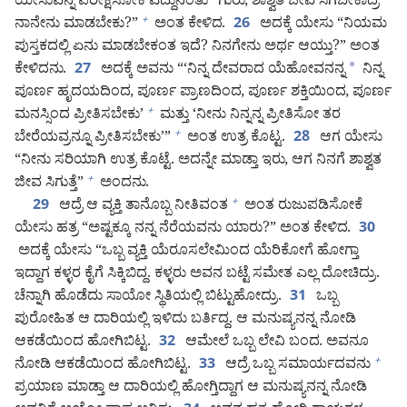
ಯೇಸುವನ್ನ ಪರೀಕ್ಷಿಸೋಕೆ ಎದ್ದುನಿಂತು “ಗುರು, ಶಾಶ್ವತ ಜೀವ ಸಿಗಬೇಕಾದ್ರೆ
ನಾನೇನು ಮಾಡಬೇಕು?”
ಅಂತ ಕೇಳಿದ.
ಅದಕ್ಕೆ ಯೇಸು “ನಿಯಮ
+
26
ಪುಸ್ತಕದಲ್ಲಿ ಏನು ಮಾಡಬೇಕಂತ ಇದೆ? ನಿನಗೇನು ಅರ್ಥ ಆಯ್ತು?” ಅಂತ
ಕೇಳಿದನು.
ಅದಕ್ಕೆ ಅವನು “‘ನಿನ್ನ ದೇವರಾದ ಯೆಹೋವನನ್ನ
*
ನಿನ್ನ
27
ಪೂರ್ಣ ಹೃದಯದಿಂದ, ಪೂರ್ಣ ಪ್ರಾಣದಿಂದ, ಪೂರ್ಣ ಶಕ್ತಿಯಿಂದ, ಪೂರ್ಣ
ಮನಸ್ಸಿಂದ ಪ್ರೀತಿಸಬೇಕು’
ಮತ್ತು ‘ನೀನು ನಿನ್ನನ್ನ ಪ್ರೀತಿಸೋ ತರ
+
ಬೇರೆಯವ್ರನ್ನೂ ಪ್ರೀತಿಸಬೇಕು’”
ಅಂತ ಉತ್ರ ಕೊಟ್ಟ.
ಆಗ ಯೇಸು
+
28
“ನೀನು ಸರಿಯಾಗಿ ಉತ್ರ ಕೊಟ್ಟೆ. ಅದನ್ನೇ ಮಾಡ್ತಾ ಇರು, ಆಗ ನಿನಗೆ ಶಾಶ್ವತ
ಜೀವ ಸಿಗುತ್ತೆ”
ಅಂದನು.
+
ಆದ್ರೆ ಆ ವ್ಯಕ್ತಿ ತಾನೊಬ್ಬ ನೀತಿವಂತ
ಅಂತ ರುಜುಪಡಿಸೋಕೆ
+
29
ಯೇಸು ಹತ್ರ “ಅಷ್ಟಕ್ಕೂ ನನ್ನ ನೆರೆಯವನು ಯಾರು?” ಅಂತ ಕೇಳಿದ.
30
ಅದಕ್ಕೆ ಯೇಸು “ಒಬ್ಬ ವ್ಯಕ್ತಿ ಯೆರೂಸಲೇಮಿಂದ ಯೆರಿಕೋಗೆ ಹೋಗ್ತಾ
ಇದ್ದಾಗ ಕಳ್ಳರ ಕೈಗೆ ಸಿಕ್ಕಿಬಿದ್ದ. ಕಳ್ಳರು ಅವನ ಬಟ್ಟೆ ಸಮೇತ ಎಲ್ಲ ದೋಚಿದ್ರು.
ಚೆನ್ನಾಗಿ ಹೊಡೆದು ಸಾಯೋ ಸ್ಥಿತಿಯಲ್ಲಿ ಬಿಟ್ಟುಹೋದ್ರು.
ಒಬ್ಬ
31
ಪುರೋಹಿತ ಆ ದಾರಿಯಲ್ಲಿ ಇಳಿದು ಬರ್ತಿದ್ದ. ಆ ಮನುಷ್ಯನನ್ನ ನೋಡಿ
ಆಕಡೆಯಿಂದ ಹೋಗಿಬಿಟ್ಟ.
ಆಮೇಲೆ ಒಬ್ಬ ಲೇವಿ ಬಂದ. ಅವನೂ
32
ನೋಡಿ ಆಕಡೆಯಿಂದ ಹೋಗಿಬಿಟ್ಟ.
ಆದ್ರೆ ಒಬ್ಬ ಸಮಾರ್ಯದವನು
+
33
ಪ್ರಯಾಣ ಮಾಡ್ತಾ ಆ ದಾರಿಯಲ್ಲಿ ಹೋಗ್ತಿದ್ದಾಗ ಆ ಮನುಷ್ಯನನ್ನ ನೋಡಿ