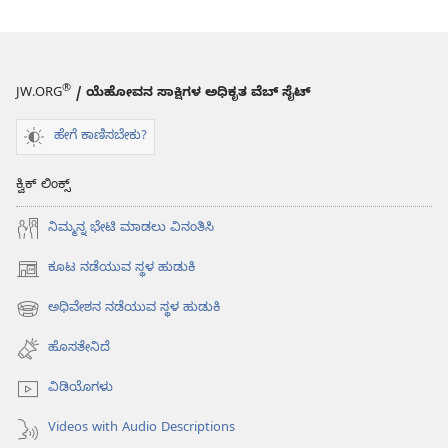
®
JW.ORG
/ ಯೆಹೋವನ ಸಾಕ್ಷಿಗಳ ಅಧಿಕೃತ ವೆಬ್ ಸೈಟ್
ಹೇಗೆ ಕಾಣಿಸಬೇಕು?
ಕ್ವಿಕ್ ಲಿಂಕ್ಸ್
ನಿಮ್ಮನ್ನ ಭೇಟಿ ಮಾಡಲು ವಿನಂತಿಸಿ
ಕೂಟ ನಡೆಯುವ ಸ್ಥಳ ಹುಡುಕಿ
(opens
new
ಅಧಿವೇಶನ ನಡೆಯುವ ಸ್ಥಳ ಹುಡುಕಿ
(opens
window)
new
ಹೊಸತೇನಿದೆ
window)
ವಿಡಿಯೊಗಳು
Videos with Audio Descriptions