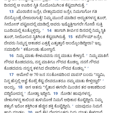
ದಿನದಲ್ಲಿ ಆ ಊರಿನ ಸ್ಥಿತಿ ಸೊದೋಮಿಗಿಂತ ಕೆಟ್ಟದಾಗಿರುತ್ತೆ.
+
ಖೊರಾಜಿನ ಜನ್ರೇ, ಬೇತ್ಸಾಯಿದದ ಜನ್ರೇ, ನಿಮಗಾಗೋ ಗತಿ
13
ನೆನಸ್ಕೊಂಡ್ರೆ ಬೇಜಾರಾಗುತ್ತೆ! ನಿಮ್ಮ ಮುಂದೆ ಮಾಡಿದ ಅದ್ಭುತಗಳನ್ನ ತೂರ್‌,
ಸೀದೋನ್‌ ಪಟ್ಟಣದಲ್ಲಿ ಮಾಡಿದ್ರೆ ಅವರು ಇಷ್ಟೊತ್ತಿಗಾಗಲೇ ಗೋಣಿ ಸುತ್ತಿ
ಬೂದಿಯಲ್ಲಿ ಕೂತ್ಕೊಳ್ತಿದ್ರು.
ಹಾಗಾಗಿ ತೀರ್ಪಿನ ದಿನದಲ್ಲಿ ನಿಮ್ಮ ಸ್ಥಿತಿ
+
14
ತೂರ್‌, ಸೀದೋನಿನ ಸ್ಥಿತಿಗಿಂತ ಕೆಟ್ಟದಾಗಿರುತ್ತೆ.
ಕಪೆರ್ನೌಮ್‌ ಜನ್ರೇ,
15
ದೇವರು ನಿಮ್ಮನ್ನ ಆಕಾಶದ ಎತ್ರಕ್ಕೆ ಎತ್ತುತ್ತಾನೆ ಅಂದ್ಕೊಂಡಿದ್ದೀರಾ? ಇಲ್ಲ.
ಸಮಾಧಿಗೇ
*
ಕರ್ಕೊಂಡು ಹೋಗ್ತಾನೆ.
ನಿಮ್ಮ ಮಾತು ಕೇಳುವವನು ನನ್ನ ಮಾತೂ ಕೇಳ್ತಾನೆ.
ನಿಮ್ಮ ಮಾತಿಗೆ
+
16
ಗೌರವ ಕೊಡದವನು, ನನ್ನ ಮಾತಿಗೂ ಗೌರವ ಕೊಡಲ್ಲ. ನನಗೆ ಗೌರವ
ಕೊಡದವನು ನನ್ನನ್ನ ಕಳಿಸಿದ ದೇವರಿಗೂ ಗೌರವ ಕೊಡಲ್ಲ.”
+
ಆಮೇಲೆ ಆ 70 ಜನ ಸಂತೋಷದಿಂದ ವಾಪಸ್‌ ಬಂದು “ಸ್ವಾಮಿ,
17
ನಿನ್ನ ಹೆಸ್ರಲ್ಲಿ ಆಜ್ಞೆ ಕೊಟ್ರೆ ಕೆಟ್ಟ ದೇವದೂತರೂ ನಮ್ಮ ಮಾತು ಕೇಳ್ತಿದ್ದಾರೆ”
+
ಅಂದ್ರು.
ಆಗ ಆತನು “ಸೈತಾನ ಈಗಲೇ ಮಿಂಚಿನ ತರ ಆಕಾಶದಿಂದ
18
ಬಿದ್ದಿರೋದನ್ನ
ನೋಡ್ತಾ ಇದ್ದೀನಿ.
ನೋಡಿ! ಹಾವುಗಳನ್ನ,
+
19
ಚೇಳುಗಳನ್ನ ಕಾಲಿಂದ ತುಳಿಯೋಕೆ ನಿಮಗೆ ಅಧಿಕಾರ ಕೊಟ್ಟಿದ್ದೀನಿ. ನಿಮ್ಮ
ಶತ್ರುಗೆ ಇರೋ ಶಕ್ತಿಗಿಂತ ಹೆಚ್ಚಿನ ಶಕ್ತಿ ಕೊಟ್ಟಿದ್ದೀನಿ.
ಯಾವುದೂ ನಿಮಗೆ
+