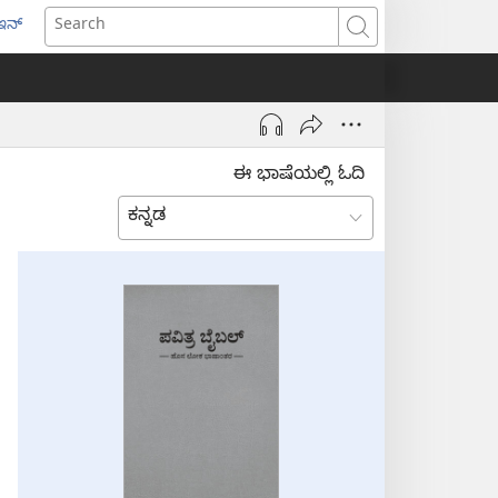
ಇನ್
ens
Search
w
dow)
ಈ ಭಾಷೆಯಲ್ಲಿ ಓದಿ