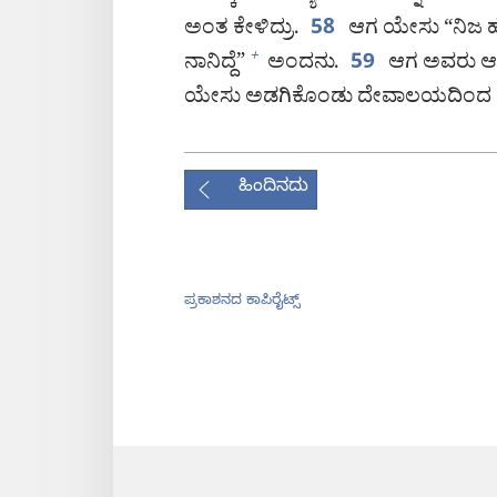
ಅಂತ ಕೇಳಿದ್ರು.
ಆಗ ಯೇಸು “ನಿಜ ಹೇ
58
ನಾನಿದ್ದೆ”
ಅಂದನು.
ಆಗ ಅವರು ಆತನಿ
+
59
ಯೇಸು ಅಡಗಿಕೊಂಡು ದೇವಾಲಯದಿಂದ 
ಹಿಂದಿನದು
ಪ್ರಕಾಶನದ ಕಾಪಿರೈಟ್ಸ್‌