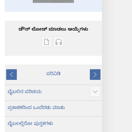
ಡೌನ್ ಲೋಡ್ ಮಾಡಲು ಆಯ್ಕೆಗಳು
ಪ್ರಕಾಶನ
ಆಡಿಯೋ
ಡೌನ್‌ಲೋಡ್‌
ಡೌನ್‌ಲೋಡ್‌
ಆಯ್ಕೆ
ಆಯ್ಕೆಗಳು
ಪವಿತ್ರ
ಪವಿತ್ರ
ಪರಿವಿಡಿ
ಬೈಬಲ್‌-
ಬೈಬಲ್‌-
ಹಿಂದಿನದು
ಮುಂದೆ
ಹೊಸ
ಹೊಸ
ಲೋಕ
ಲೋಕ
ಬೈಬಲಿನ ಪರಿಚಯ
ಹೆಚ್ಚು
ಭಾಷಾಂತರ
ಭಾಷಾಂತರ
ಮಾಹಿತಿ
ಪ್ರಕಾಶಕರಿಂದ ಒಂದೆರಡು ಮಾತು
ತೋರಿಸು
ಬೈಬಲಲ್ಲಿರೋ ಪುಸ್ತಕಗಳು