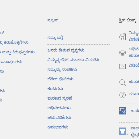
ನ್ಯೂಸ್‌
ಕ್ವಿಕ್ ಲಿಂಕ್ಸ್
ಲ್‌
ನಿಮ್ಮ
ನಮ್ಮ ಬಗ್ಗೆ
ವಿನಂತಿ
ತು ಕಿರುಹೊತ್ತಗೆಗಳು
ಅಧಿವ
ಜನರು ಕೇಳುವ ಪ್ರಶ್ನೆಗಳು
ು ಮತ್ತು ಕಿರುಪುಸ್ತಕಗಳು
(opens
ಹುಡುಕ
ನಿಮ್ಮನ್ನ ಭೇಟಿ ಮಾಡಲು ವಿನಂತಿಸಿ
ು ಆಮಂತ್ರಣಗಳು
new
ವಿಡಿ
window)
ನಮ್ಮನ್ನು ಸಂಪರ್ಕಿಸಿ
ಳು
ಬೆತೆಲ್‌ ಭೇಟಿಗಳು
ಹುಡುಕ
ಕೂಟಗಳು
ಗಳು
ಸಹಾ
ಮರಣದ ಸ್ಮರಣೆ
ು
ಅಧಿವೇಶನಗಳು
ಕಾಣಿ
(opens
ಚಟುವಟಿಕೆಗಳು
new
window)
ಅನುಭವಗಳು
ವಾಚ್
(opens
ಲೈಬ್ರ