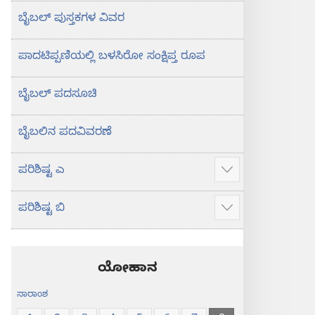
ಬೈಬಲ್‌ ಪುಸ್ತಕಗಳ ವಿವರ
ಪಾದಟಿಪ್ಪಣಿಯಲ್ಲಿ ಬಳಸಿರೋ ಸಂಕ್ಷಿಪ್ತ ರೂಪ
ಬೈಬಲ್‌ ಪದಸೂಚಿ
ಬೈಬಲಿನ ಪದವಿವರಣೆ
ಪರಿಶಿಷ್ಟ ಎ
ಹೆಚ್ಚು
ಮಾಹಿತಿ
ಪರಿಶಿಷ್ಟ ಬಿ
ತೋರಿಸು
ಹೆಚ್ಚು
ಮಾಹಿತಿ
ತೋರಿಸು
ಯೋಹಾನ
ಸಾರಾಂಶ