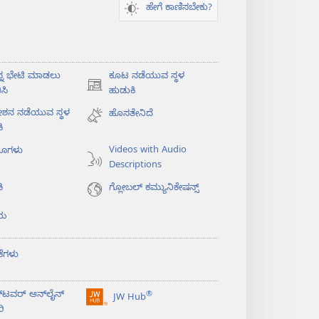
ಹೇಗೆ ಕಾಣಿಸಬೇಕು?
ನ್ನ ಭೇಟಿ ಮಾಡಲು
ಕೂಟ ನಡೆಯುವ ಸ್ಥಳ
(opens
ಸಿ
ಹುಡುಕಿ
new
ೇಶನ ನಡೆಯುವ ಸ್ಥಳ
ಹೊಸತೇನಿದೆ
window)
ಿ
Videos with Audio
ಯೊಗಳು
Descriptions
ಿ
ಗ್ಲೋಬಲ್‌ ಕಮ್ಯುನಿಕೇಷನ್ಸ್‌
ಯ
ಕೆಗಳು
‌ಟವರ್‌ ಆನ್‌ಲೈನ್‌
®
JW Hub
(opens
ರಿ