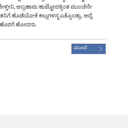
ಳ್ತೀನಿ, ಅಬ್ರಹಾಮ ಹುಟ್ಟೋದಕ್ಕಿಂತ ಮುಂಚೆನೇ
ಗೆ ಹೊಡೆಯೋಕೆ ಕಲ್ಲುಗಳನ್ನ ಎತ್ಕೊಂಡ್ರು. ಆದ್ರೆ
ಹೊರಗೆ ಹೋದನು.
ಮುಂದೆ