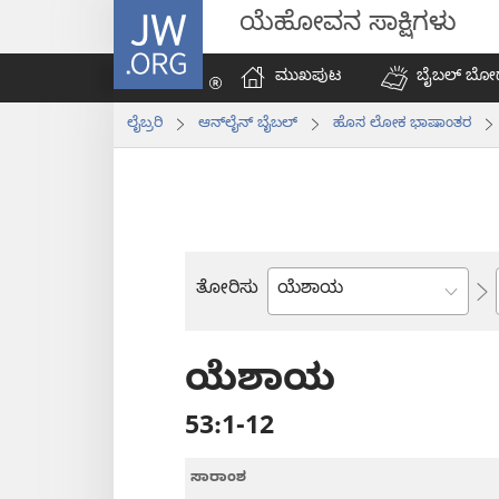
JW.ORG
ಯೆಹೋವನ ಸಾಕ್ಷಿಗಳು
ಮುಖಪುಟ
ಬೈಬಲ್‌ ಬೋ
ಲೈಬ್ರರಿ
ಆನ್‌ಲೈನ್‌ ಬೈಬಲ್‌
ಹೊಸ ಲೋಕ ಭಾಷಾಂತರ
ತೋರಿಸು
ಬೈಬಲ್
ಪುಸ್ತಕ
ಯೆಶಾಯ
53:1-12
ಸಾರಾಂಶ