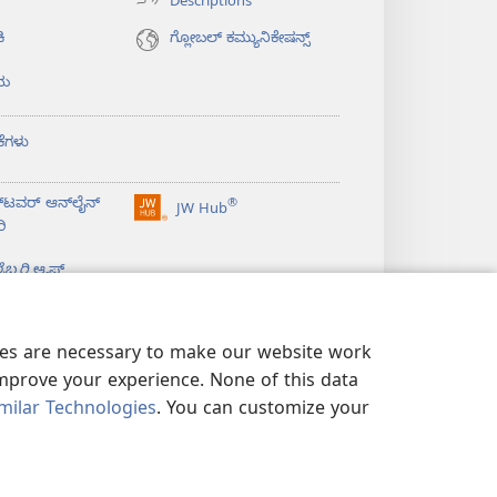
Descriptions
ಿ
ಗ್ಲೋಬಲ್‌ ಕಮ್ಯುನಿಕೇಷನ್ಸ್‌
ಯ
ಕೆಗಳು
‌ಟವರ್‌ ಆನ್‌ಲೈನ್‌
®
JW Hub
(opens
ರಿ
new
window)
ಬ್ರರಿ
ಆ್ಯಪ್‌
kies are necessary to make our website work
improve your experience. None of this data
milar Technologies
. You can customize your
Y
|
PRIVACY SETTINGS