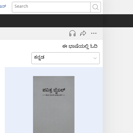
ಇನ್
ens
Search
w
dow)
ಈ ಭಾಷೆಯಲ್ಲಿ ಓದಿ