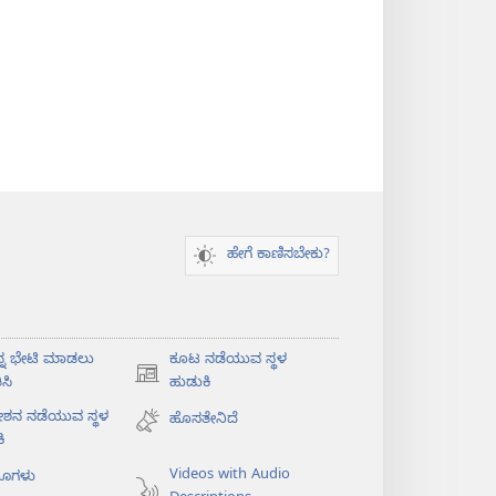
ಹೇಗೆ ಕಾಣಿಸಬೇಕು?
ನ್ನ ಭೇಟಿ ಮಾಡಲು
ಕೂಟ ನಡೆಯುವ ಸ್ಥಳ
(opens
ಸಿ
ಹುಡುಕಿ
new
ೇಶನ ನಡೆಯುವ ಸ್ಥಳ
ಹೊಸತೇನಿದೆ
window)
ಿ
Videos with Audio
ಯೊಗಳು