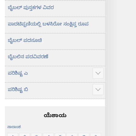
ಬೈಬಲ್‌ ಪುಸ್ತಕಗಳ ವಿವರ
ಪಾದಟಿಪ್ಪಣಿಯಲ್ಲಿ ಬಳಸಿರೋ ಸಂಕ್ಷಿಪ್ತ ರೂಪ
ಬೈಬಲ್‌ ಪದಸೂಚಿ
ಬೈಬಲಿನ ಪದವಿವರಣೆ
ಪರಿಶಿಷ್ಟ ಎ
ಹೆಚ್ಚು
ಮಾಹಿತಿ
ಪರಿಶಿಷ್ಟ ಬಿ
ತೋರಿಸು
ಹೆಚ್ಚು
ಮಾಹಿತಿ
ತೋರಿಸು
ಯೆಶಾಯ
ಸಾರಾಂಶ