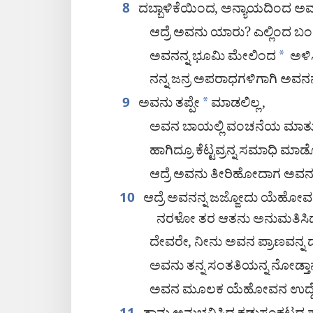
ದಬ್ಬಾಳಿಕೆಯಿಂದ, ಅನ್ಯಾಯದಿಂದ ಅವ
8
ಆದ್ರೆ ಅವನು ಯಾರು? ಎಲ್ಲಿಂದ ಬಂ
ಅವನನ್ನ ಭೂಮಿ ಮೇಲಿಂದ
*
ಅಳಿಸ
ನನ್ನ ಜನ್ರ ಅಪರಾಧಗಳಿಗಾಗಿ ಅವನನ್
ಅವನು ತಪ್ಪೇ
*
ಮಾಡಲಿಲ್ಲ,
9
ಅವನ ಬಾಯಲ್ಲಿ ವಂಚನೆಯ ಮಾತುಗ
ಹಾಗಿದ್ರೂ ಕೆಟ್ಟವ್ರನ್ನ ಸಮಾಧಿ ಮ
ಆದ್ರೆ ಅವನು ತೀರಿಹೋದಾಗ ಅವನನ
ಆದ್ರೆ ಅವನನ್ನ ಜಜ್ಜೋದು ಯೆಹೋವನ
10
ನರಳೋ ತರ ಆತನು ಅನುಮತಿಸಿ
ದೇವರೇ, ನೀನು ಅವನ ಪ್ರಾಣವನ್ನ 
ಅವನು ತನ್ನ ಸಂತತಿಯನ್ನ ನೋಡ್ತಾನ
ಅವನ ಮೂಲಕ ಯೆಹೋವನ ಉದ್ದೇಶ 