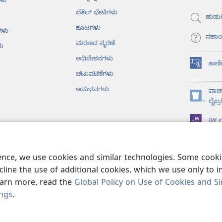
ಳು
ಬೆತೆಲ್‌ ಭೇಟಿಗಳು
ಹುಡುಕ
ಕೂಟಗಳು
ಗಳು
ಸಹಾ
ಮರಣದ ಸ್ಮರಣೆ
ು
ಅಧಿವೇಶನಗಳು
ಕಾಣಿ
(opens
ಚಟುವಟಿಕೆಗಳು
new
window)
ಅನುಭವಗಳು
ವಾಚ್
(opens
ಲೈಬ್ರ
new
JW ಲೈ
window)
ೈಬಲ್‌ ವಾಚನ
ience, we use cookies and similar technologies. Some coo
line the use of additional cookies, which we use only to 
learn more, read the
Global Policy on Use of Cookies and Si
ings
.
ower Bible and Tract Society of Pennsylvania.
ಶರತ್ತುಗಳು
|
PRIVACY POLIC