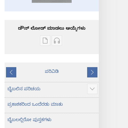
ಡೌನ್ ಲೋಡ್ ಮಾಡಲು ಆಯ್ಕೆಗಳು
ಪ್ರಕಾಶನ
ಆಡಿಯೋ
ಡೌನ್‌ಲೋಡ್‌
ಡೌನ್‌ಲೋಡ್‌
ಆಯ್ಕೆ
ಆಯ್ಕೆಗಳು
ಪವಿತ್ರ
ಪವಿತ್ರ
ಪರಿವಿಡಿ
ಬೈಬಲ್‌-
ಬೈಬಲ್‌-
ಹಿಂದಿನದು
ಮುಂದೆ
ಹೊಸ
ಹೊಸ
ಲೋಕ
ಲೋಕ
ಬೈಬಲಿನ ಪರಿಚಯ
ಹೆಚ್ಚು
ಭಾಷಾಂತರ
ಭಾಷಾಂತರ
ಮಾಹಿತಿ
ಪ್ರಕಾಶಕರಿಂದ ಒಂದೆರಡು ಮಾತು
ತೋರಿಸು
ಬೈಬಲಲ್ಲಿರೋ ಪುಸ್ತಕಗಳು