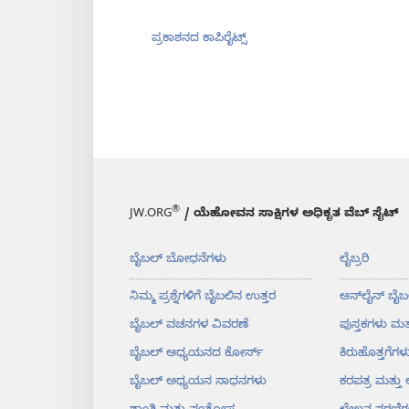
ಪ್ರಕಾಶನದ ಕಾಪಿರೈಟ್ಸ್‌
®
JW.ORG
/ ಯೆಹೋವನ ಸಾಕ್ಷಿಗಳ ಅಧಿಕೃತ ವೆಬ್ ಸೈಟ್
ಬೈಬಲ್‌ ಬೋಧನೆಗಳು
ಲೈಬ್ರರಿ
ನಿಮ್ಮ ಪ್ರಶ್ನೆಗಳಿಗೆ ಬೈಬಲಿನ ಉತ್ತರ
ಆನ್‌ಲೈನ್‌ ಬೈಬ
ಬೈಬಲ್‌ ವಚನಗಳ ವಿವರಣೆ
ಪುಸ್ತಕಗಳು ಮತ್
ಬೈಬಲ್‌ ಅಧ್ಯಯನದ ಕೋರ್ಸ್‌
ಕಿರುಹೊತ್ತಗೆಗಳ
ಬೈಬಲ್‌ ಅಧ್ಯಯನ ಸಾಧನಗಳು
ಕರಪತ್ರ ಮತ್ತ