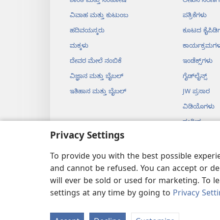
ಶಾಂತಿ ಮತ್ತು ಸಂತೋಷ
ಲೇಖನ ಸರಣಿಗ
ವಿವಾಹ ಮತ್ತು ಕುಟುಂಬ
ಪತ್ರಿಕೆಗಳು
ಹದಿವಯಸ್ಕರು
ಕೂಟದ ಕೈಪಿಡಿ
ಮಕ್ಕಳು
ಕಾರ್ಯಕ್ರಮಗಳ
ದೇವರ ಮೇಲೆ ನಂಬಿಕೆ
ಇಂಡೆಕ್ಸ್‌ಗಳು
ವಿಜ್ಞಾನ ಮತ್ತು ಬೈಬಲ್‌
ಗೈಡ್‌ಲೈನ್ಸ್‌
ಇತಿಹಾಸ ಮತ್ತು ಬೈಬಲ್‌
JW ಪ್ರಸಾರ
ವಿಡಿಯೊಗಳು
ಸಂಗೀತ
Privacy Settings
ಡ್ರಾಮಗಳು
ನಾಟಕರೂಪದ ಬ
To provide you with the best possible exper
and cannot be refused. You can accept or dec
will ever be sold or used for marketing. To 
settings at any time by going to
Privacy Sett
Copyright
© 2026 Watch T