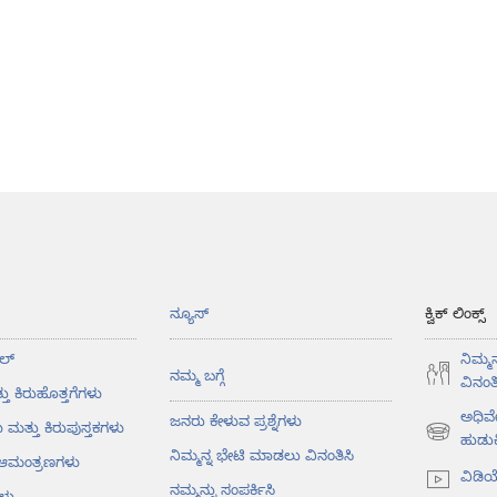
ನ್ಯೂಸ್‌
ಕ್ವಿಕ್ ಲಿಂಕ್ಸ್
ಲ್‌
ನಿಮ್ಮ
ನಮ್ಮ ಬಗ್ಗೆ
ವಿನಂತಿ
ತು ಕಿರುಹೊತ್ತಗೆಗಳು
ಅಧಿವ
ಜನರು ಕೇಳುವ ಪ್ರಶ್ನೆಗಳು
ು ಮತ್ತು ಕಿರುಪುಸ್ತಕಗಳು
(opens
ಹುಡುಕ
ನಿಮ್ಮನ್ನ ಭೇಟಿ ಮಾಡಲು ವಿನಂತಿಸಿ
ು ಆಮಂತ್ರಣಗಳು
new
ವಿಡಿ
window)
ನಮ್ಮನ್ನು ಸಂಪರ್ಕಿಸಿ