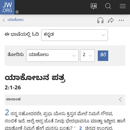
JW.ORG
ಲಾಗ್
ವೆಬ್‌ಸೈಟ್‌ನ
JW.ORGನಲ್ಲ
ಮೆ
ಇನ್
ಭಾಷೆಯನ್ನು
ಹುಡುಕಿ
ತೋ
(opens
ಯಾಕೋಬ
ಬದಲಿಸು
new
window)
ಈ ಭಾಷೆಯಲ್ಲಿ ಓದಿ
ಅಧ್ಯಾಯ
ತೋರಿಸು
ಬೈಬಲ್
ಪುಸ್ತಕ
ಯಾಕೋಬನ ಪತ್ರ
2:1-26
ಸಾರಾಂಶ
2
ನನ್ನ ಸಹೋದರರೇ, ಪ್ರಭು ಯೇಸು ಕ್ರಿಸ್ತನ ಮೇಲೆ ನಿಮಗೆ ಗೌರವ,
ನಂಬಿಕೆ ಇದೆ. ಆದ್ರೆ ಅದ್ರ ಜೊತೆ ನೀವು ಭೇದಭಾವನೂ ಮಾಡ್ತಾ ಇದ್ದೀರ. ಹಾಗೆ
ಮಾಡೋಕೆ ನಿಮಗೆ ಹೇಗೆ ಮನಸ್ಸು ಬಂತು?
ಚಿನ್ನದ ಉಂಗುರ,
+
2