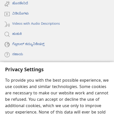
new
ಹೊಸತೇನಿದೆ
window)
ವಿಡಿಯೊಗಳು
Videos with Audio Descriptions
ಹುಡುಕಿ
ಗ್ಲೋಬಲ್‌ ಕಮ್ಯುನಿಕೇಷನ್ಸ್‌
ಸಹಾಯ
ಕಾಣಿಕೆಗಳು
Privacy Settings
(opens
new
To provide you with the best possible experience, we
window)
ವಾಚ್‌ಟವರ್‌ ಆನ್‌ಲೈನ್‌ ಲೈಬ್ರರಿ
(opens
use cookies and similar technologies. Some cookies
new
are necessary to make our website work and cannot
®
JW Hub
window)
(opens
be refused. You can accept or decline the use of
new
additional cookies, which we use only to improve
JW ಲೈಬ್ರರಿ
ಆ್ಯಪ್‌
window)
your experience. None of this data will ever be sold