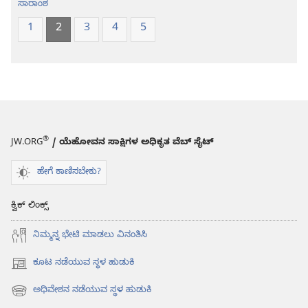
ಸಾರಾಂಶ
1
2
3
4
5
®
JW.ORG
/ ಯೆಹೋವನ ಸಾಕ್ಷಿಗಳ ಅಧಿಕೃತ ವೆಬ್ ಸೈಟ್
ಹೇಗೆ ಕಾಣಿಸಬೇಕು?
ಕ್ವಿಕ್ ಲಿಂಕ್ಸ್
ನಿಮ್ಮನ್ನ ಭೇಟಿ ಮಾಡಲು ವಿನಂತಿಸಿ
ಕೂಟ ನಡೆಯುವ ಸ್ಥಳ ಹುಡುಕಿ
(opens
new
ಅಧಿವೇಶನ ನಡೆಯುವ ಸ್ಥಳ ಹುಡುಕಿ
(opens
window)