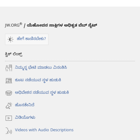
®
JW.ORG
/ ಯೆಹೋವನ ಸಾಕ್ಷಿಗಳ ಅಧಿಕೃತ ವೆಬ್ ಸೈಟ್
ಹೇಗೆ ಕಾಣಿಸಬೇಕು?
ಕ್ವಿಕ್ ಲಿಂಕ್ಸ್
ನಿಮ್ಮನ್ನ ಭೇಟಿ ಮಾಡಲು ವಿನಂತಿಸಿ
ಕೂಟ ನಡೆಯುವ ಸ್ಥಳ ಹುಡುಕಿ
(opens
new
ಅಧಿವೇಶನ ನಡೆಯುವ ಸ್ಥಳ ಹುಡುಕಿ
(opens
window)
new
ಹೊಸತೇನಿದೆ
window)
ವಿಡಿಯೊಗಳು
Videos with Audio Descriptions