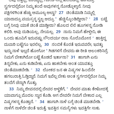
ಅವು ಬಿತ್ತಲ್ಲ, ಕೊಯ್ಯಲ್ಲ, ಗೋಡೌನಲ್ಲಿ ತುಂಬಿಡಲ್ಲ. ಹಾಗಿದ್ರೂ
ಸ್ವರ್ಗದಲ್ಲಿರೋ ನಿಮ್ಮ ತಂದೆ ಅವುಗಳನ್ನ ನೋಡ್ಕೊಳ್ತಾನೆ. ನೀವು
ಪಕ್ಷಿಗಳಿಗಿಂತ ಹೆಚ್ಚು ಅಮೂಲ್ಯ ಅಲ್ವಾ?
ಚಿಂತೆಮಾಡಿ ನಿಮ್ಮಲ್ಲಿ
27
ಯಾರಾದ್ರೂ ವಯಸ್ಸನ್ನ ಸ್ವಲ್ಪ ಆದ್ರೂ
*
ಹೆಚ್ಚಿಸ್ಕೊಂಡಿದ್ದೀರಾ?
ಬಟ್ಟೆ
+
28
ಬಗ್ಗೆ ನೀವು ಯಾಕೆ ಚಿಂತೆ ಮಾಡ್ತೀರಾ? ಹೊಲದ ಲಿಲಿ ಹೂಗಳನ್ನ ನೋಡಿ
ಕಲಿರಿ. ಅವು ದುಡಿಯಲ್ಲ, ನೇಯಲ್ಲ.
ನಾನು ನಿಮಗೆ ಹೇಳ್ತೀನಿ, ಈ
29
ಒಂದು ಹೂವಿಗೆ ಇರುವಷ್ಟು ಸೌಂದರ್ಯ ರಾಜ ಸೊಲೊಮೋನ
ಹಾಕ್ತಿದ್ದ
+
ದುಬಾರಿ ಬಟ್ಟೆಗೂ ಇರಲಿಲ್ಲ.
ನಂಬಿಕೆ ಕೊರತೆ ಇರುವವರೇ, ಇವತ್ತು
30
ಇದ್ದು ನಾಳೆ ಇಲ್ಲದೆ ಹೋಗೋ
*
ಗಿಡಗಳಿಗೆ ದೇವರು ಈ ರೀತಿ ಅಲಂಕರಿಸಿದ್ರೆ
ನಿಮಗೆ ಬೇಕಾಗಿರೋ ಬಟ್ಟೆ ಕೊಡದೆ ಇರ್ತಾನಾ?
ಹಾಗಾಗಿ ಏನು
31
ತಿನ್ನಬೇಕು, ಏನು ಕುಡಿಬೇಕು, ಏನು ಹಾಕಬೇಕು ಅಂತ ಯಾವತ್ತೂ
ಚಿಂತೆಮಾಡಬೇಡಿ.
ಲೋಕದ ಜನ ಈ ವಿಷ್ಯಗಳ ಹಿಂದೆನೇ
+
32
ಹಗಲುರಾತ್ರಿ ಓಡ್ತಿದ್ದಾರೆ. ನಿಮಗೆ ಇವೆಲ್ಲ ಬೇಕು ಅಂತ ಸ್ವರ್ಗದಲ್ಲಿರೋ ನಿಮ್ಮ
ತಂದೆಗೆ ಚೆನ್ನಾಗಿ ಗೊತ್ತು.
ನಿಮ್ಮ ಜೀವನದಲ್ಲಿ ದೇವರ ಆಳ್ವಿಕೆಗೆ,
*
ದೇವರ ಮಾತು ಕೇಳೋದಕ್ಕೆ
33
ಯಾವಾಗ್ಲೂ ಮೊದಲ ಸ್ಥಾನ ಕೊಡಿ. ಆಗ ದೇವರೇ ನಿಮಗೆ ಬೇಕಾದ ಎಲ್ಲ
ವಿಷ್ಯಗಳನ್ನ ಕೊಡ್ತಾನೆ.
ಹಾಗಾಗಿ ನಾಳೆ ಬಗ್ಗೆ ಚಿಂತೆ ಮಾಡಬೇಡಿ.
+
+
34
ನಾಳೆಗೆ ನಾಳೆದೇ ಚಿಂತೆ ಇರುತ್ತೆ. ಇವತ್ತಿನ ಸಮಸ್ಯೆಗಳು ಇವತ್ತಿಗೇ ಸಾಕು.