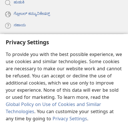
ಹುಡುಕಿ
ಗ್ಲೋಬಲ್‌ ಕಮ್ಯುನಿಕೇಷನ್ಸ್‌
ಸಹಾಯ
ಕಾಣಿಕೆಗಳು
Privacy Settings
(opens
new
To provide you with the best possible experience, we
window)
ವಾಚ್‌ಟವರ್‌ ಆನ್‌ಲೈನ್‌ ಲೈಬ್ರರಿ
(opens
use cookies and similar technologies. Some cookies
new
are necessary to make our website work and cannot
®
JW Hub
window)
(opens
be refused. You can accept or decline the use of
new
additional cookies, which we use only to improve
JW ಲೈಬ್ರರಿ
ಆ್ಯಪ್‌
window)
your experience. None of this data will ever be sold
or used for marketing. To learn more, read the
Global Policy on Use of Cookies and Similar
Technologies
. You can customize your settings at
Copyright
© 2026 Watch Tower Bible and Tract Society of Pennsylvania.
any time by going to
Privacy Settings
.
ಪರ
ಶರತ್ತುಗಳು
|
PRIVACY POLICY
|
PRIVACY SETTINGS