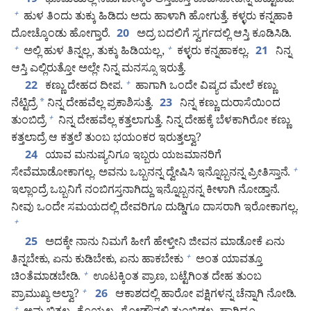
ಭೂಮಿಯಲ್ಲಿ ನಿಮಗೋಸ್ಕರ ಆಸ್ತಿಪಾಸ್ತಿ ಕೂಡಿಸೋದನ್ನ ಬಿಟ್ಟುಬಿಡಿ.
19
ಹುಳ ತಿಂದು ತುಕ್ಕು ಹಿಡಿದು ಅದು ಹಾಳಾಗಿ ಹೋಗುತ್ತೆ. ಕಳ್ಳರು ಕನ್ನಹಾಕಿ
+
ದೋಚ್ಕೊಂಡು ಹೋಗ್ತಾರೆ.
ಅದ್ರ ಬದಲಿಗೆ ಸ್ವರ್ಗದಲ್ಲಿ ಆಸ್ತಿ ಕೂಡಿಸಿಡಿ.
20
ಅಲ್ಲಿ ಹುಳ ತಿನ್ನಲ್ಲ, ತುಕ್ಕು ಹಿಡಿಯಲ್ಲ,
ಕಳ್ಳರು ಕನ್ನಹಾಕಲ್ಲ.
ನಿನ್ನ
+
+
21
ಆಸ್ತಿ ಎಲ್ಲಿರುತ್ತೋ ಅಲ್ಲೇ ನಿನ್ನ ಮನಸ್ಸೂ ಇರುತ್ತೆ.
ಕಣ್ಣು ದೇಹದ ದೀಪ.
ಹಾಗಾಗಿ ಒಂದೇ ವಿಷ್ಯದ ಮೇಲೆ ಕಣ್ಣು
+
22
ನೆಟ್ಟಿದ್ರೆ
*
ನಿನ್ನ ದೇಹವೆಲ್ಲ ಪ್ರಕಾಶಿಸುತ್ತೆ.
ನಿನ್ನ ಕಣ್ಣು ದುರಾಸೆಯಿಂದ
23
ತುಂಬಿದ್ರೆ
ನಿನ್ನ ದೇಹವೆಲ್ಲ ಕತ್ತಲಾಗುತ್ತೆ. ನಿನ್ನ ದೇಹಕ್ಕೆ ಬೆಳಕಾಗಿರೋ ಕಣ್ಣು
+
ಕತ್ತಲಾದ್ರೆ ಆ ಕತ್ತಲೆ ತುಂಬ ಭಯಂಕರ ಇರುತ್ತಲ್ವಾ?
ಯಾವ ಮನುಷ್ಯನಿಗೂ ಇಬ್ಬರು ಯಜಮಾನರಿಗೆ
24
ಸೇವೆಮಾಡೋಕಾಗಲ್ಲ. ಅವನು ಒಬ್ಬನನ್ನ ದ್ವೇಷಿಸಿ ಇನ್ನೊಬ್ಬನನ್ನ ಪ್ರೀತಿಸ್ತಾನೆ.
+
ಇಲ್ಲಾಂದ್ರೆ ಒಬ್ಬನಿಗೆ ನಂಬಿಗಸ್ತನಾಗಿದ್ದು ಇನ್ನೊಬ್ಬನನ್ನ ಕೀಳಾಗಿ ನೋಡ್ತಾನೆ.
ನೀವು ಒಂದೇ ಸಮಯದಲ್ಲಿ ದೇವರಿಗೂ ದುಡ್ಡಿಗೂ ದಾಸರಾಗಿ ಇರೋಕಾಗಲ್ಲ.
+
ಅದಕ್ಕೇ ನಾನು ನಿಮಗೆ ಹೀಗೆ ಹೇಳ್ತೀನಿ ಜೀವನ ಮಾಡೋಕೆ ಏನು
25
ತಿನ್ನಬೇಕು, ಏನು ಕುಡಿಬೇಕು, ಏನು ಹಾಕಬೇಕು
ಅಂತ ಯಾವತ್ತೂ
+
ಚಿಂತೆಮಾಡಬೇಡಿ.
ಊಟಕ್ಕಿಂತ ಪ್ರಾಣ, ಬಟ್ಟೆಗಿಂತ ದೇಹ ತುಂಬ
+
ಪ್ರಾಮುಖ್ಯ ಅಲ್ವಾ?
ಆಕಾಶದಲ್ಲಿ ಹಾರೋ ಪಕ್ಷಿಗಳನ್ನ ಚೆನ್ನಾಗಿ ನೋಡಿ.
+
26
+