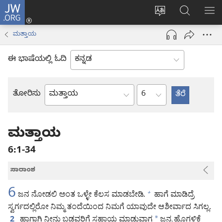
JW.ORG
ಲಾಗ್
ವೆಬ್‌ಸೈಟ್‌ನ
JW.ORGನಲ್ಲ
ಮೆ
ಇನ್
ಭಾಷೆಯನ್ನು
ಹುಡುಕಿ
ತೋ
(opens
ಮತ್ತಾಯ
ಬದಲಿಸು
new
window)
ಈ ಭಾಷೆಯಲ್ಲಿ ಓದಿ
ಅಧ್ಯಾಯ
ತೋರಿಸು
ಬೈಬಲ್
ಪುಸ್ತಕ
ಮತ್ತಾಯ
6:1-34
ಸಾರಾಂಶ
6
ಜನ ನೋಡಲಿ ಅಂತ ಒಳ್ಳೇ ಕೆಲಸ ಮಾಡಬೇಡಿ.
ಹಾಗೆ ಮಾಡಿದ್ರೆ
+
ಸ್ವರ್ಗದಲ್ಲಿರೋ ನಿಮ್ಮ ತಂದೆಯಿಂದ ನಿಮಗೆ ಯಾವುದೇ ಆಶೀರ್ವಾದ ಸಿಗಲ್ಲ.
ಹಾಗಾಗಿ ನೀನು ಬಡವರಿಗೆ ಸಹಾಯ ಮಾಡುವಾಗ
*
ಜನ್ರ ಹೊಗಳಿಕೆ
2