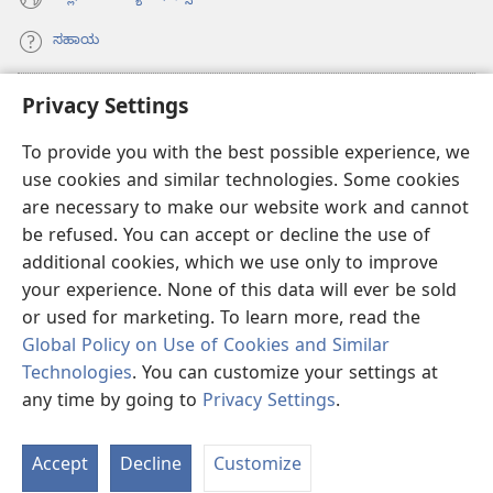
ಸಹಾಯ
ಕಾಣಿಕೆಗಳು
Privacy Settings
(opens
new
To provide you with the best possible experience, we
window)
ವಾಚ್‌ಟವರ್‌ ಆನ್‌ಲೈನ್‌ ಲೈಬ್ರರಿ
(opens
use cookies and similar technologies. Some cookies
new
are necessary to make our website work and cannot
®
JW Hub
window)
(opens
be refused. You can accept or decline the use of
new
additional cookies, which we use only to improve
JW ಲೈಬ್ರರಿ
ಆ್ಯಪ್‌
window)
your experience. None of this data will ever be sold
or used for marketing. To learn more, read the
Global Policy on Use of Cookies and Similar
Technologies
. You can customize your settings at
Copyright
© 2026 Watch Tower Bible and Tract Society of Pennsylvania.
any time by going to
Privacy Settings
.
ಪರ
ಶರತ್ತುಗಳು
|
PRIVACY POLICY
|
PRIVACY SETTINGS
ತ
Accept
Decline
Customize