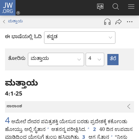
JW.ORG
ಲಾಗ್
ವೆಬ್‌ಸೈಟ್‌ನ
JW.ORGನಲ್ಲ
ಮೆ
ಇನ್
ಭಾಷೆಯನ್ನು
ಹುಡುಕಿ
ತೋ
(opens
ಮತ್ತಾಯ
ಬದಲಿಸು
new
window)
ಈ ಭಾಷೆಯಲ್ಲಿ ಓದಿ
ಅಧ್ಯಾಯ
ತೋರಿಸು
ಬೈಬಲ್
ಪುಸ್ತಕ
ಮತ್ತಾಯ
4:1-25
ಸಾರಾಂಶ
4
ಆಮೇಲೆ ದೇವರ ಪವಿತ್ರಶಕ್ತಿ ಯೇಸುನ ಬರಡು ಪ್ರದೇಶಕ್ಕೆ ಕರ್ಕೊಂಡು
ಹೋಯ್ತು. ಅಲ್ಲಿ ಸೈತಾನ
ಆತನನ್ನ ಪರೀಕ್ಷಿಸಿದ.
40 ದಿನ ಉಪವಾಸ
+
+
2
ಮಾಡಿದ್ರಿಂದ ಯೇಸುಗೆ ತುಂಬ ಹಸಿವಾಗಿತ್ತು.
ಆಗ ಸೈತಾನ
“ನೀನು
+
3