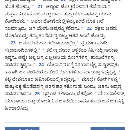
ಬೆಸ್ತರಾಗಿ ಮಾಡ್ತೀನಿ”
ಅಂದನು.
ತಕ್ಷಣ ಅವರು ಬಲೆ ಬಿಟ್ಟು ಆತನ
20
ಜೊತೆ ಹೋದ್ರು.
ಅಲ್ಲಿಂದ ಹೋಗ್ತಿರೋವಾಗ ಜೆಬೆದಾಯನ
+
21
ಮಕ್ಕಳಾದ ಯಾಕೋಬ ಮತ್ತು ಅವನ ತಮ್ಮ ಯೋಹಾನನನ್ನ ಯೇಸು
ನೋಡಿದನು.
ಅವರು ದೋಣಿಯಲ್ಲಿ ತಮ್ಮ ತಂದೆ ಜೊತೆ ಬಲೆ
+
ಸರಿಮಾಡ್ತಿದ್ರು. ಆಗ ಯೇಸು ಅವ್ರನ್ನೂ ಕರೆದನು.
ತಕ್ಷಣ ಅವರು
+
22
ದೋಣಿಯನ್ನ, ತಮ್ಮ ತಂದೆಯನ್ನ ಬಿಟ್ಟು ಆತನ ಹಿಂದೆ ಹೋದ್ರು.
ಆಮೇಲೆ ಯೇಸು ಗಲಿಲಾಯದಲ್ಲೆಲ್ಲ
ಪ್ರಯಾಣ ಮಾಡಿ
+
23
ಸಭಾಮಂದಿರಗಳಲ್ಲಿ
*
ಕಲಿಸ್ತಾ ದೇವರ ಆಳ್ವಿಕೆಯ ಸಿಹಿಸುದ್ದಿ ಸಾರುತ್ತಾ
+
ಇದ್ದನು. ಅಷ್ಟೇ ಅಲ್ಲ ಜನ್ರ ಎಲ್ಲ ರೀತಿಯ ರೋಗಗಳನ್ನ, ಕಾಯಿಲೆಗಳನ್ನ
ವಾಸಿಮಾಡ್ತಿದ್ದನು.
ಯೇಸುವಿನ ಬಗ್ಗೆ ಸಿರಿಯದಲ್ಲೆಲ್ಲ ಸುದ್ದಿ ಹಬ್ಬಿತು.
+
24
ಹಾಗಾಗಿ ಜನ ಬೇರೆಬೇರೆ ಕಾಯಿಲೆ, ರೋಗಗಳಿಂದ ಬಳಲುತ್ತಾ ಇದ್ದವ್ರನ್ನ,
+
ಕೆಟ್ಟ ದೇವದೂತರ ಹತೋಟಿಯಲ್ಲಿ ಇದ್ದವ್ರನ್ನ,
ಮೂರ್ಛೆ ರೋಗಿಗಳನ್ನ
+
+
ಮತ್ತು ಲಕ್ವ ಹೊಡೆದವ್ರನ್ನ ಆತನ ಹತ್ರ ಕರ್ಕೊಂಡು ಬಂದ್ರು. ಆತನು ಅವ್ರನ್ನ
ವಾಸಿಮಾಡಿದನು.
ಇದ್ರಿಂದ ಗಲಿಲಾಯ, ದೆಕಪೊಲಿ,
*
ಯೆರೂಸಲೇಮ್‌,
25
ಯೂದಾಯ ಮತ್ತು ಯೋರ್ದನಿನ ಆಕಡೆಯಿಂದಾನೂ ತುಂಬ ಜನ ಆತನನ್ನ
ಹಿಂಬಾಲಿಸಿದ್ರು.