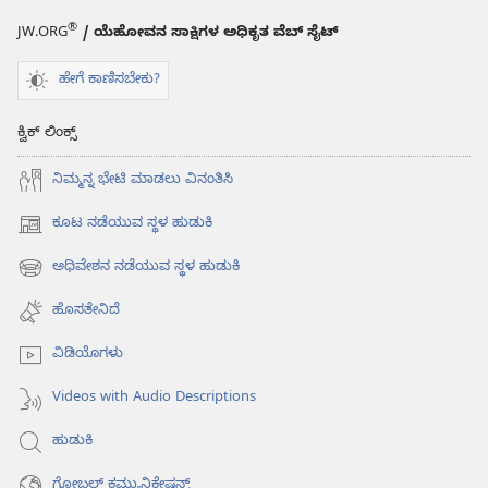
®
JW.ORG
/ ಯೆಹೋವನ ಸಾಕ್ಷಿಗಳ ಅಧಿಕೃತ ವೆಬ್ ಸೈಟ್
ಹೇಗೆ ಕಾಣಿಸಬೇಕು?
ಕ್ವಿಕ್ ಲಿಂಕ್ಸ್
ನಿಮ್ಮನ್ನ ಭೇಟಿ ಮಾಡಲು ವಿನಂತಿಸಿ
ಕೂಟ ನಡೆಯುವ ಸ್ಥಳ ಹುಡುಕಿ
(opens
new
ಅಧಿವೇಶನ ನಡೆಯುವ ಸ್ಥಳ ಹುಡುಕಿ
(opens
window)
new
ಹೊಸತೇನಿದೆ
window)
ವಿಡಿಯೊಗಳು
Videos with Audio Descriptions
ಹುಡುಕಿ
ಗ್ಲೋಬಲ್‌ ಕಮ್ಯುನಿಕೇಷನ್ಸ್‌