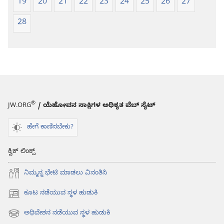
19
20
21
22
23
24
25
26
27
28
®
JW.ORG
/ ಯೆಹೋವನ ಸಾಕ್ಷಿಗಳ ಅಧಿಕೃತ ವೆಬ್ ಸೈಟ್
ಹೇಗೆ ಕಾಣಿಸಬೇಕು?
ಕ್ವಿಕ್ ಲಿಂಕ್ಸ್
ನಿಮ್ಮನ್ನ ಭೇಟಿ ಮಾಡಲು ವಿನಂತಿಸಿ
ಕೂಟ ನಡೆಯುವ ಸ್ಥಳ ಹುಡುಕಿ
(opens
new
ಅಧಿವೇಶನ ನಡೆಯುವ ಸ್ಥಳ ಹುಡುಕಿ
(opens
window)