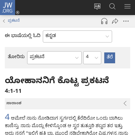
JW.ORG
ಲಾಗ್
ವೆಬ್‌ಸೈಟ್‌ನ
JW.ORGನಲ್ಲ
ಮೆ
ಇನ್
ಭಾಷೆಯನ್ನು
ಹುಡುಕಿ
ತೋ
(opens
ಪ್ರಕಟನೆ
ಬದಲಿಸು
new
window)
ಈ ಭಾಷೆಯಲ್ಲಿ ಓದಿ
ಅಧ್ಯಾಯ
ತೋರಿಸು
ಬೈಬಲ್
ಪುಸ್ತಕ
ಯೋಹಾನನಿಗೆ ಕೊಟ್ಟ ಪ್ರಕಟನೆ
4:1-11
ಸಾರಾಂಶ
4
ಆಮೇಲೆ ನಾನು ನೋಡಿದಾಗ ಸ್ವರ್ಗದಲ್ಲಿ ತೆರೆದಿರೋ ಒಂದು ಬಾಗಿಲು
ಕಾಣಿಸ್ತು. ನಾನು ಮೊದ್ಲು ಕೇಳಿಸ್ಕೊಂಡ ಆ ಸ್ವರ ತುತ್ತೂರಿ ಶಬ್ದದ ತರ ಇತ್ತು.
ಅದು ನನಗೆ “ಇಲ್ಲಿಗೆ ಹತ್ತಿ ಬಾ, ಮುಂದೆ ನಡಿಬೇಕಾಗಿರೋ ವಿಷ್ಯಗಳನ್ನ ನಾನು