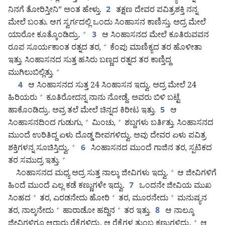
ನಿನಗೆ ತೋರಿಸ್ತೀನಿ” ಅಂತ ಹೇಳ್ತು.
ತಕ್ಷಣ ದೇವರ ಪವಿತ್ರಶಕ್ತಿ ನನ್ನ
2
ಮೇಲೆ ಬಂತು. ಆಗ ಸ್ವರ್ಗದಲ್ಲಿ ಒಂದು ಸಿಂಹಾಸನ ಕಾಣಿಸ್ತು. ಅದ್ರ ಮೇಲೆ
ಯಾರೋ ಕೂತ್ಕೊಂಡಿದ್ರು.
ಆ ಸಿಂಹಾಸನದ ಮೇಲೆ ಕೂತಿರುವವನ
+
3
ರೂಪ ಸೂರ್ಯಕಾಂತ ರತ್ನದ ತರ,
ಕೆಂಪು ಮಾಣಿಕ್ಯದ ತರ ಹೊಳೀತಾ
+
ಇತ್ತು. ಸಿಂಹಾಸನದ ಸುತ್ತ ಹಸಿರು ಬಣ್ಣದ ರತ್ನದ ತರ ಕಾಣ್ತಿದ್ದ
ಮುಗಿಲುಬಿಲ್ಲಿತ್ತು.
+
ಆ ಸಿಂಹಾಸನದ ಸುತ್ತ 24 ಸಿಂಹಾಸನ ಇದ್ವು. ಅದ್ರ ಮೇಲೆ 24
4
ಹಿರಿಯರು
ಕೂತಿರೋದನ್ನ ನಾನು ನೋಡ್ದೆ. ಅವರು ಬಿಳಿ ಬಟ್ಟೆ
+
ಹಾಕೊಂಡಿದ್ರು. ಅವ್ರ ತಲೆ ಮೇಲೆ ಚಿನ್ನದ ಕಿರೀಟ ಇತ್ತು.
ಆ
5
ಸಿಂಹಾಸನದಿಂದ ಗುಡುಗು,
ಮಿಂಚು,
ಶಬ್ದಗಳು ಬರ್ತಿತ್ತು. ಸಿಂಹಾಸನದ
+
+
ಮುಂದೆ ಉರಿತಿದ್ದ ಏಳು ದೊಡ್ಡ ದೀಪಗಳಿದ್ವು. ಅವು ದೇವರ ಏಳು ಪವಿತ್ರ
ಶಕ್ತಿಗಳನ್ನ ಸೂಚಿಸ್ತಿದ್ವು.
ಸಿಂಹಾಸನದ ಮುಂದೆ ಗಾಜಿನ ತರ, ಸ್ಪಟಿಕದ
+
6
ತರ ಸಮುದ್ರ ಇತ್ತು.
+
ಸಿಂಹಾಸನದ ಮಧ್ಯ ಅದ್ರ ಸುತ್ತ ನಾಲ್ಕು ಜೀವಿಗಳು ಇದ್ವು.
ಆ ಜೀವಿಗಳಿಗೆ
+
ಹಿಂದೆ ಮುಂದೆ ಎಲ್ಲ ಕಡೆ ಕಣ್ಣುಗಳೇ ಇದ್ವು.
ಒಂದನೇ ಜೀವಿಯ ಮುಖ
7
ಸಿಂಹದ
ತರ, ಎರಡನೇದು ಹೋರಿ
ತರ, ಮೂರನೇದು
ಮನುಷ್ಯನ
+
+
+
ತರ, ನಾಲ್ಕನೇದು
ಹಾರಾಡೋ ಹದ್ದಿನ
ತರ ಇತ್ತು.
ಆ ನಾಲ್ಕೂ
+
+
8
ಜೀವಿಗಳಿಗೂ ಆರಾರು ರೆಕ್ಕೆಗಳಿದ್ವು. ಆ ರೆಕ್ಕೆಗಳ ತುಂಬ ಕಣ್ಣುಗಳಿದ್ವು.
ಆ
+