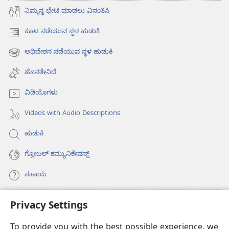
ನಿಮ್ಮನ್ನ ಭೇಟಿ ಮಾಡಲು ವಿನಂತಿಸಿ
ಕೂಟ ನಡೆಯುವ ಸ್ಥಳ ಹುಡುಕಿ
(opens
new
ಅಧಿವೇಶನ ನಡೆಯುವ ಸ್ಥಳ ಹುಡುಕಿ
(opens
window)
new
ಹೊಸತೇನಿದೆ
window)
ವಿಡಿಯೊಗಳು
Videos with Audio Descriptions
ಹುಡುಕಿ
ಗ್ಲೋಬಲ್‌ ಕಮ್ಯುನಿಕೇಷನ್ಸ್‌
ಸಹಾಯ
ಕಾಣಿಕೆಗಳು
Privacy Settings
(opens
new
To provide you with the best possible experience, we