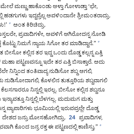
ೇಲೆ ಮಣ್ಣು ಹಾಕೊಂಡು ಅಳ್ತಾ ಗೋಳಾಡ್ತಾ ‘ಛೇ,
್ಲಿ ಹಡಗುಗಳು ಇದ್ದವ್ರೆಲ್ಲ ಅವಳಿಂದಾನೇ ಶ್ರೀಮಂತರಾದ್ರು.
ು!’
ಅಂತ ಕಿರಿಚಿದ್ರು.
+
್ತಲರೇ, ಪ್ರವಾದಿಗಳೇ, ಅವಳಿಗೆ ಆಗಿರೋದನ್ನ ನೋಡಿ
ೆ ಕೊಟ್ಟು ನಿಮಗೆ ನ್ಯಾಯ ಸಿಗೋ ತರ ಮಾಡಿದ್ದಾನೆ.”
+
ಸೋ ಕಲ್ಲಿನ ತರ ಇದ್ದ ಒಂದು ದೊಡ್ಡ ಕಲ್ಲನ್ನ ಎತ್ತಿ
‌ ಮಹಾ ಪಟ್ಟಣವನ್ನೂ ಇದೇ ತರ ಎತ್ತಿ ಬಿಸಾಕ್ತಾರೆ. ಅದು
ೇ ನಿನ್ನಿಂದ ತಂತಿವಾದ್ಯ ನುಡಿಸೋ ಶಬ್ದ ಆಗಲಿ,
ನುಡಿಸೋದಾಗಲಿ, ಕೊಳಲಿನ ತುತ್ತೂರಿಯ ಶಬ್ದವಾಗಲಿ
ೆಲಸಗಾರರೂ ನಿನ್ನಲ್ಲಿ ಇರಲ್ಲ. ಬೀಸೋ ಕಲ್ಲಿನ ಶಬ್ದನೂ
ನ್ಯಾವತ್ತೂ ನಿನ್ನಲ್ಲಿ ಬೆಳಗಲ್ಲ. ಮದುಮಗ ಮತ್ತು
ನ್ನ ವ್ಯಾಪಾರಿಗಳು ಭೂಮಿಯಲ್ಲಿ ಇರುವವ್ರಲ್ಲೇ ದೊಡ್ಡ
ದೇಶದ ಜನ್ರು ಮೋಸಹೋಗಿದ್ರು.
ಪ್ರವಾದಿಗಳ,
24
ಗಿ ಕೊಂದ ಜನ್ರ ರಕ್ತ ಈ ಪಟ್ಟಣದಲ್ಲಿ ಕಾಣಿಸ್ತು.”
+