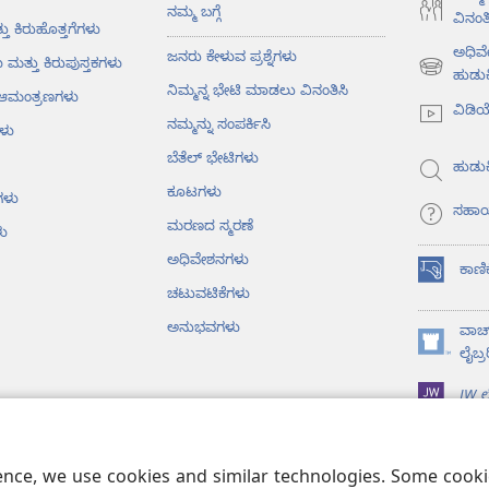
ನಮ್ಮ ಬಗ್ಗೆ
ವಿನಂತಿ
ತು ಕಿರುಹೊತ್ತಗೆಗಳು
ಅಧಿವ
ಜನರು ಕೇಳುವ ಪ್ರಶ್ನೆಗಳು
ು ಮತ್ತು ಕಿರುಪುಸ್ತಕಗಳು
(opens
ಹುಡುಕ
ನಿಮ್ಮನ್ನ ಭೇಟಿ ಮಾಡಲು ವಿನಂತಿಸಿ
ು ಆಮಂತ್ರಣಗಳು
new
ವಿಡಿ
window)
ನಮ್ಮನ್ನು ಸಂಪರ್ಕಿಸಿ
ಳು
ಬೆತೆಲ್‌ ಭೇಟಿಗಳು
ಹುಡುಕ
ಕೂಟಗಳು
ಗಳು
ಸಹಾ
ಮರಣದ ಸ್ಮರಣೆ
ು
ಅಧಿವೇಶನಗಳು
ಕಾಣಿ
(opens
ಚಟುವಟಿಕೆಗಳು
new
window)
ಅನುಭವಗಳು
ವಾಚ್
(opens
ಲೈಬ್ರ
new
JW ಲೈ
window)
ೈಬಲ್‌ ವಾಚನ
ience, we use cookies and similar technologies. Some coo