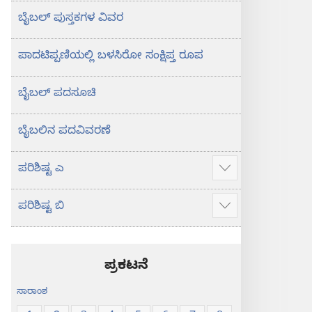
ಬೈಬಲ್‌ ಪುಸ್ತಕಗಳ ವಿವರ
ಪಾದಟಿಪ್ಪಣಿಯಲ್ಲಿ ಬಳಸಿರೋ ಸಂಕ್ಷಿಪ್ತ ರೂಪ
ಬೈಬಲ್‌ ಪದಸೂಚಿ
ಬೈಬಲಿನ ಪದವಿವರಣೆ
ಪರಿಶಿಷ್ಟ ಎ
ಹೆಚ್ಚು
ಮಾಹಿತಿ
ಪರಿಶಿಷ್ಟ ಬಿ
ತೋರಿಸು
ಹೆಚ್ಚು
ಮಾಹಿತಿ
ತೋರಿಸು
ಪ್ರಕಟನೆ
ಸಾರಾಂಶ