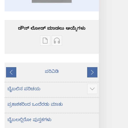
ಡೌನ್ ಲೋಡ್ ಮಾಡಲು ಆಯ್ಕೆಗಳು
ಪ್ರಕಾಶನ
ಆಡಿಯೋ
ಡೌನ್‌ಲೋಡ್‌
ಡೌನ್‌ಲೋಡ್‌
ಆಯ್ಕೆ
ಆಯ್ಕೆಗಳು
ಪವಿತ್ರ
ಪವಿತ್ರ
ಪರಿವಿಡಿ
ಬೈಬಲ್‌-
ಬೈಬಲ್‌-
ಹಿಂದಿನದು
ಮುಂದೆ
ಹೊಸ
ಹೊಸ
ಲೋಕ
ಲೋಕ
ಬೈಬಲಿನ ಪರಿಚಯ
ಹೆಚ್ಚು
ಭಾಷಾಂತರ
ಭಾಷಾಂತರ
ಮಾಹಿತಿ
ಪ್ರಕಾಶಕರಿಂದ ಒಂದೆರಡು ಮಾತು
ತೋರಿಸು
ಬೈಬಲಲ್ಲಿರೋ ಪುಸ್ತಕಗಳು