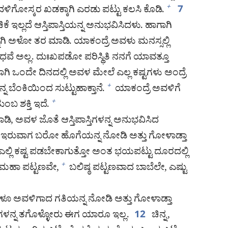
ಿಗೋಸ್ಕರ ಖಡಕ್ಕಾಗಿ ಎರಡು ಪಟ್ಟು ಕಲಸಿ ಕೊಡಿ.
+
7
ಲ್ಲದೆ ಆಸ್ತಿಪಾಸ್ತಿಯನ್ನ ಅನುಭವಿಸಿದಳು. ಹಾಗಾಗಿ
ನಾಗಿ ಅಳೋ ತರ ಮಾಡಿ. ಯಾಕಂದ್ರೆ ಅವಳು ಮನಸ್ಸಲ್ಲಿ
ಿಧವೆ ಅಲ್ಲ. ದುಃಖಪಡೋ ಪರಿಸ್ಥಿತಿ ನನಗೆ ಯಾವತ್ತೂ
ಗಿ ಒಂದೇ ದಿನದಲ್ಲಿ ಅವಳ ಮೇಲೆ ಎಲ್ಲ ಕಷ್ಟಗಳು ಅಂದ್ರೆ
ನ ಬೆಂಕಿಯಿಂದ ಸುಟ್ಟುಹಾಕ್ತಾನೆ.
ಯಾಕಂದ್ರೆ ಅವಳಿಗೆ
+
ಂಬ ಶಕ್ತಿ ಇದೆ.
+
ಿ, ಅವಳ ಜೊತೆ ಆಸ್ತಿಪಾಸ್ತಿಗಳನ್ನ ಅನುಭವಿಸಿದ
 ಇರುವಾಗ ಬರೋ ಹೊಗೆಯನ್ನ ನೋಡಿ ಅತ್ತು ಗೋಳಾಡ್ತಾ
್ಲಿ ಕಷ್ಟ ಪಡಬೇಕಾಗುತ್ತೋ ಅಂತ ಭಯಪಟ್ಟು ದೂರದಲ್ಲಿ
ೋ ಮಹಾ ಪಟ್ಟಣವೇ,
ಬಲಿಷ್ಠ ಪಟ್ಟಣವಾದ ಬಾಬೆಲೇ, ಎಷ್ಟು
+
 ಅವಳಿಗಾದ ಗತಿಯನ್ನ ನೋಡಿ ಅತ್ತು ಗೋಳಾಡ್ತಾ
ುಗಳನ್ನ ತಗೊಳ್ಳೋರು ಈಗ ಯಾರೂ ಇಲ್ಲ.
ಚಿನ್ನ,
12