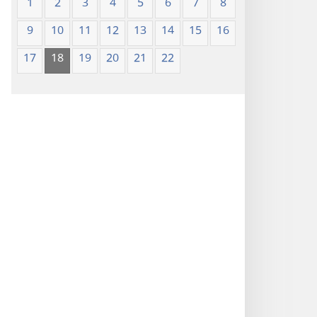
1
2
3
4
5
6
7
8
9
10
11
12
13
14
15
16
17
18
19
20
21
22