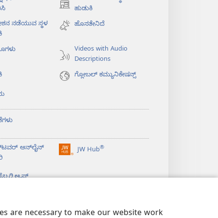
(opens
ಸಿ
ಹುಡುಕಿ
new
ೇಶನ ನಡೆಯುವ ಸ್ಥಳ
ಹೊಸತೇನಿದೆ
window)
ಿ
Videos with Audio
ಯೊಗಳು
Descriptions
ಿ
ಗ್ಲೋಬಲ್‌ ಕಮ್ಯುನಿಕೇಷನ್ಸ್‌
ಯ
ಕೆಗಳು
‌ಟವರ್‌ ಆನ್‌ಲೈನ್‌
®
JW Hub
(opens
ರಿ
new
window)
ಬ್ರರಿ
ಆ್ಯಪ್‌
kies are necessary to make our website work