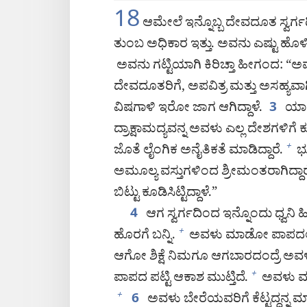
18
ಆಮೇಲೆ ಇನ್ನೊಬ್ಬ ದೇವದೂತ ಸ್ವರ್ಗ
ತುಂಬ ಅಧಿಕಾರ ಇತ್ತು. ಅವನು ಎಷ್ಟು ಹೊಳೀತ
ಅವನು ಗಟ್ಟಿಯಾಗಿ ಕಿರಿಚ್ತಾ ಹೀಗಂದ: “ಅವಳು ಬ
ದೇವದೂತರಿಗೆ, ಅಪವಿತ್ರ ಮತ್ತು ಅಸಹ್ಯವಾಗ
ವಿಷಗಾಳಿ ಇರೋ ಜಾಗ ಆಗಿದ್ದಾಳೆ.
ಯಾಕಂ
3
ದ್ರಾಕ್ಷಾಮದ್ಯವನ್ನ ಅವಳು ಎಲ್ಲ ದೇಶಗಳಿಗೆ ಕುಡ
ಜೊತೆ ಲೈಂಗಿಕ ಅನೈತಿಕತೆ ಮಾಡಿದ್ದಾರೆ.
ಭೂ
+
ಅಮೂಲ್ಯ ವಸ್ತುಗಳಿಂದ ಶ್ರೀಮಂತರಾಗಿದ್ದಾ
ಬಿಟ್ಟು ಕೂಡಿಸಿಟ್ಟಿದ್ದಾಳೆ.”
ಆಗ ಸ್ವರ್ಗದಿಂದ ಇನ್ನೊಂದು ಧ್ವನಿ 
4
ಹೊರಗೆ ಬನ್ನಿ.
ಅವಳು ಮಾಡೋ ಪಾಪದಲ್ಲಿ
+
ಆಗೋ ಶಿಕ್ಷೆ ನಿಮಗೂ ಆಗಬಾರದಂದ್ರೆ ಅವಳನ್ನ
ಪಾಪದ ಪಟ್ಟಿ ಆಕಾಶ ಮುಟ್ತಿದೆ.
ಅವಳು ಮಾಡಿ
+
ಅವಳು ಬೇರೆಯವರಿಗೆ ಕೆಟ್ಟದ್ದನ್ನ ಮ
+
6