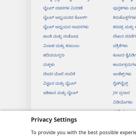
ಬೈಬಲ್‌ ವಚನಗಳ ವಿವರಣೆ
ಪುಸ್ತಕಗಳು ಮತ್
ಬೈಬಲ್‌ ಅಧ್ಯಯನದ ಕೋರ್ಸ್‌
ಕಿರುಹೊತ್ತಗೆಗಳ
ಬೈಬಲ್‌ ಅಧ್ಯಯನ ಸಾಧನಗಳು
ಕರಪತ್ರ ಮತ್ತ
ಶಾಂತಿ ಮತ್ತು ಸಂತೋಷ
ಲೇಖನ ಸರಣಿಗ
ವಿವಾಹ ಮತ್ತು ಕುಟುಂಬ
ಪತ್ರಿಕೆಗಳು
ಹದಿವಯಸ್ಕರು
ಕೂಟದ ಕೈಪಿಡಿ
ಮಕ್ಕಳು
ಕಾರ್ಯಕ್ರಮಗಳ
ದೇವರ ಮೇಲೆ ನಂಬಿಕೆ
ಇಂಡೆಕ್ಸ್‌ಗಳು
ವಿಜ್ಞಾನ ಮತ್ತು ಬೈಬಲ್‌
ಗೈಡ್‌ಲೈನ್ಸ್‌
ಇತಿಹಾಸ ಮತ್ತು ಬೈಬಲ್‌
JW ಪ್ರಸಾರ
ವಿಡಿಯೊಗಳು
ಸಂಗೀತ
Privacy Settings
ಡ್ರಾಮಗಳು
ನಾಟಕರೂಪದ ಬ
To provide you with the best possible exper