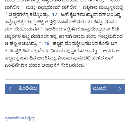
ಮೇಲೆ, ಅಂಗಳಗಳಲ್ಲಿ, ಸತ್ಯ ದೇವರ ಆಲಯದ ಅಂಗಳಗಳಲ್ಲಿ,
‘ನೀರು
ಬಾಗಿಲಿನ’
ಮತ್ತು ‘ಎಫ್ರಾಯೀಮ್‌ ಬಾಗಿಲಿನ’
ಪಟ್ಟಣದ ಮುಖ್ಯಸ್ಥಳದಲ್ಲಿ
+
+
*
ಚಪ್ಪರಗಳನ್ನ ಕಟ್ಕೊಂಡ್ರು.
ಹೀಗೆ ಕೈದಿಗಳಾಗಿದ್ದು ವಾಪಸ್‌ ಬಂದಿದ್ದ
17
ಜನ್ರೆಲ್ಲ ಚಪ್ಪರಗಳನ್ನ ಕಟ್ಟಿ ಅದ್ರಲ್ಲಿ ವಾಸಿಸೋಕೆ ಶುರು ಮಾಡಿದ್ರು. ನೂನನ
ಮಗ ಯೆಹೋಶುವನ
ಕಾಲದಿಂದ ಇಲ್ಲಿ ತನಕ ಇಸ್ರಾಯೇಲ್ಯರು ಈ ರೀತಿ
+
ಚಪ್ಪರಗಳ ಹಬ್ಬ ಮಾಡಿರಲೇ ಇಲ್ಲ. ಹಾಗಾಗಿ ಅವರು ತುಂಬ ಸಂಭ್ರಮದಿಂದ
ಆ ಹಬ್ಬ ಆಚರಿಸಿದ್ರು.
ಹಬ್ಬದ ಮೊದಲ್ನೇ ದಿನದಿಂದ ಕೊನೇ ದಿನ
+
18
ತನಕ ಪ್ರತಿ ದಿನ ಸತ್ಯ ದೇವರ ನಿಯಮ ಪುಸ್ತಕ ಓದಲಾಯ್ತು.
ಅವರು ಆ
+
ಹಬ್ಬವನ್ನ ಏಳು ದಿನ ಆಚರಿಸಿದ್ರು. ನಿಯಮ ಪುಸ್ತಕದಲ್ಲಿ ಹೇಳಿದ ಹಾಗೆ
ಎಂಟನೇ ದಿನ ದೇವರ ಆರಾಧನೆಗೆ ಸೇರಿಬರಬೇಕು.
+
ಹಿಂದಿನದು
ಮುಂದೆ
ಪ್ರಕಾಶನದ ಕಾಪಿರೈಟ್ಸ್‌