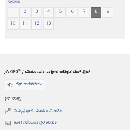
ಸಾರಾಂಶ
1
2
3
4
5
6
7
8
9
10
11
12
13
®
JW.ORG
/ ಯೆಹೋವನ ಸಾಕ್ಷಿಗಳ ಅಧಿಕೃತ ವೆಬ್ ಸೈಟ್
ಹೇಗೆ ಕಾಣಿಸಬೇಕು?
ಕ್ವಿಕ್ ಲಿಂಕ್ಸ್
ನಿಮ್ಮನ್ನ ಭೇಟಿ ಮಾಡಲು ವಿನಂತಿಸಿ
ಕೂಟ ನಡೆಯುವ ಸ್ಥಳ ಹುಡುಕಿ
(opens