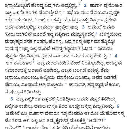
ಇಸ್ರಾಯೇಲ್ಯರಿಗೆ ಹೇಳಿದ್ದ ವಿಷ್ಯಗಳು ಅದ್ರಲ್ಲಿತ್ತು.
ಹಾಗಾಗಿ ಪುರೋಹಿತ
+
2
ಎಜ್ರ ಏಳನೇ ತಿಂಗಳ ಮೊದಲ್ನೇ ದಿನ
ಸಭೆಯ ಮುಂದೆ ನಿಯಮ ಪುಸ್ತಕ
+
ತಗೊಂಡು ಬಂದ.
ಅಲ್ಲಿ ಗಂಡಸ್ರು, ಹೆಂಗಸ್ರು ಮತ್ತು ವಿಷ್ಯಗಳನ್ನ ಕೇಳಿ
+
ಅರ್ಥ ಮಾಡ್ಕೊಳ್ಳೋ ಸಾಮರ್ಥ್ಯ ಇದ್ದವ್ರೆಲ್ಲ ಇದ್ರು.
ಆಮೇಲೆ ಅವನು
3
‘ನೀರು ಬಾಗಿಲಿನ’ ಮುಂದೆ ಇದ್ದ ಪಟ್ಟಣದ ಮುಖ್ಯಸ್ಥಳದಲ್ಲಿ
*
ಬೆಳಿಗ್ಗೆಯಿಂದ
ಮಧ್ಯಾಹ್ನದ ತನಕ ಗಂಡಸ್ರ, ಹೆಂಗಸ್ರ, ವಿಷ್ಯಗಳನ್ನ ಅರ್ಥ ಮಾಡ್ಕೊಳ್ಳೋ
ಸಾಮರ್ಥ್ಯ ಇದ್ದ ಎಲ್ರ ಮುಂದೆ ಅದನ್ನ ಗಟ್ಟಿಯಾಗಿ ಓದಿದ.
ನಿಯಮ
+
ಪುಸ್ತಕದಲ್ಲಿದ್ದ ವಿಷ್ಯಗಳನ್ನ ಓದುವಾಗ ಜನ ಗಮನಕೊಟ್ಟು ಕೇಳಿದ್ರು.
+
4
ಆಗ ನಕಲುಗಾರ
*
ಎಜ್ರ ಮರದ ವೇದಿಕೆ ಮೇಲೆ ನಿಂತ್ಕೊಂಡಿದ್ದ. ಅದನ್ನ ಈ
ಸಮಾರಂಭಕ್ಕೆ ಅಂತಾನೆ ಮಾಡಿದ್ರು. ಎಜ್ರನ ಬಲಗಡೆ ಮತ್ತಿತ್ಯ, ಶೆಮ,
ಅನಾಯ, ಊರೀಯ, ಹಿಲ್ಕೀಯ, ಮಾಸೇಯ ನಿಂತಿದ್ರು. ಅವನ ಎಡಗಡೆ
ಪೆದಾಯ, ಮೀಷಾಯೇಲ್‌, ಮಲ್ಕೀಯ,
ಹಾಷುಮ್‌, ಹಷ್ಬದ್ದಾನ, ಜೆಕರ್ಯ,
+
ಮೆಷುಲ್ಲಾಮ್‌ ನಿಂತಿದ್ರು.
ಎಜ್ರ ಎಲ್ರಿಗಿಂತ ಎತ್ರದಲ್ಲಿ ನಿಂತಿದ್ರಿಂದ ಅವನು ಪುಸ್ತಕ ತೆರೆದಿದ್ದು
5
ಎಲ್ರಿಗೂ ಕಾಣಿಸ್ತು. ಅವನು ಪುಸ್ತಕ ತೆರೆದ ಕೂಡ್ಲೇ ಜನ್ರೆಲ್ಲ ಎದ್ದು ನಿಂತ್ರು.
6
ಆಮೇಲೆ ಎಜ್ರ ಮಹಾನ್‌ ದೇವರೂ ಸತ್ಯ ದೇವರೂ ಆಗಿರೋ ಯೆಹೋವನನ್ನ
ಹೊಗಳಿದ. ಆಗ ಎಲ್ಲ ಜನ ತಮ್ಮ ಕೈಗಳನ್ನ ಮೇಲಕ್ಕೆತ್ತಿ “ಆಮೆನ್‌!
*
ಆಮೆನ್‌!”
ಅಂದ್ರು. ನೆಲದ ತನಕ ಬಗ್ಗಿ ಯೆಹೋವನಿಗೆ ಅಡ್ಡಬಿದ್ದು
+