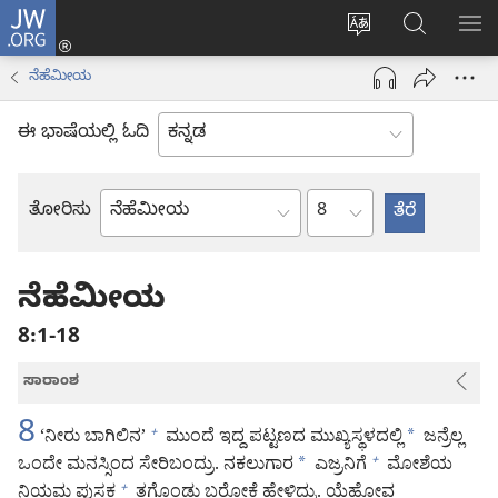
JW.ORG
ಲಾಗ್
ವೆಬ್‌ಸೈಟ್‌ನ
JW.ORGನಲ್ಲ
ಮೆ
ಇನ್
ಭಾಷೆಯನ್ನು
ಹುಡುಕಿ
ತೋ
(opens
ನೆಹೆಮೀಯ
ಬದಲಿಸು
new
window)
ಈ ಭಾಷೆಯಲ್ಲಿ ಓದಿ
ಅಧ್ಯಾಯ
ತೋರಿಸು
ಬೈಬಲ್
ಪುಸ್ತಕ
ನೆಹೆಮೀಯ
8:1-18
ಸಾರಾಂಶ
8
‘ನೀರು ಬಾಗಿಲಿನ’
ಮುಂದೆ ಇದ್ದ ಪಟ್ಟಣದ ಮುಖ್ಯಸ್ಥಳದಲ್ಲಿ
*
ಜನ್ರೆಲ್ಲ
+
ಒಂದೇ ಮನಸ್ಸಿಂದ ಸೇರಿಬಂದ್ರು. ನಕಲುಗಾರ
*
ಎಜ್ರನಿಗೆ
ಮೋಶೆಯ
+
ನಿಯಮ ಪುಸ್ತಕ
ತಗೊಂಡು ಬರೋಕೆ ಹೇಳಿದ್ರು. ಯೆಹೋವ
+