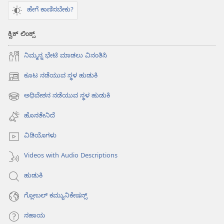
ಹೇಗೆ ಕಾಣಿಸಬೇಕು?
ಕ್ವಿಕ್ ಲಿಂಕ್ಸ್
ನಿಮ್ಮನ್ನ ಭೇಟಿ ಮಾಡಲು ವಿನಂತಿಸಿ
ಕೂಟ ನಡೆಯುವ ಸ್ಥಳ ಹುಡುಕಿ
(opens
new
ಅಧಿವೇಶನ ನಡೆಯುವ ಸ್ಥಳ ಹುಡುಕಿ
(opens
window)
new
ಹೊಸತೇನಿದೆ
window)
ವಿಡಿಯೊಗಳು
Videos with Audio Descriptions
ಹುಡುಕಿ
ಗ್ಲೋಬಲ್‌ ಕಮ್ಯುನಿಕೇಷನ್ಸ್‌
ಸಹಾಯ