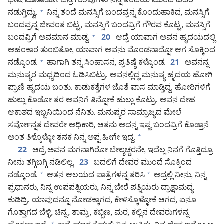
ಭಾಷೆ ಮಾತಾಡೋ ಜನ್ರ ಗುಂಪುಗಳು ನಿನ್ನ ತಂದೆಯ ಮುಂದೆ ಹೆದರಿ
ನಡುಗ್ತಿದ್ವು.
ನಿನ್ನ ತಂದೆ ಮನಸ್ಸಿಗೆ ಬಂದವ್ರನ್ನ ಕೊಂದುಹಾಕಿದ, ಮನಸ್ಸಿಗೆ
+
ಬಂದವ್ರನ್ನ ಜೀವಂತ ಬಿಟ್ಟ, ಮನಸ್ಸಿಗೆ ಬಂದವ್ರಿಗೆ ಗೌರವ ಕೊಟ್ಟ, ಮನಸ್ಸಿಗೆ
ಬಂದವ್ರಿಗೆ ಅವಮಾನ ಮಾಡ್ದ.
ಆದ್ರೆ ಯಾವಾಗ ಅವನ ಹೃದಯದಲ್ಲಿ
+
20
ಅಹಂಕಾರ ತುಂಬಿತೋ, ಯಾವಾಗ ಅವನು ಮೊಂಡನಾದ್ನೋ ಆಗ ಸೊಕ್ಕಿಂದ
ನಡ್ಕೊಂಡ.
ಹಾಗಾಗಿ ತನ್ನ ಸಿಂಹಾಸನ, ಪ್ರತಿಷ್ಠೆ ಕಳ್ಕೊಂಡ.
ಅವನನ್ನ
+
21
ಮನುಷ್ಯರ ಮಧ್ಯದಿಂದ ಓಡಿಸಿಬಿಟ್ರು. ಅವನಲ್ಲಿದ್ದ ಮನುಷ್ಯ ಹೃದಯ ಹೋಗಿ
ಪ್ರಾಣಿ ಹೃದಯ ಬಂತು. ಕಾಡುಕತ್ತೆಗಳ ಜೊತೆ ವಾಸ ಮಾಡ್ತಿದ್ದ. ಹೋರಿಗಳಿಗೆ
ಹುಲ್ಲು ಕೊಡೋ ತರ ಅವನಿಗೆ ತಿನ್ನೋಕೆ ಹುಲ್ಲು ಕೊಟ್ರು. ಅವನ ದೇಹ
ಆಕಾಶದ ಇಬ್ಬನಿಯಿಂದ ನೆನಿತು. ಮನುಷ್ಯರ ಸಾಮ್ರಾಜ್ಯದ ಮೇಲೆ
ಸರ್ವೋನ್ನತ ದೇವರೇ ಅಧಿಕಾರಿ, ಆತನು ಅದನ್ನ ಇಷ್ಟ ಬಂದವ್ರಿಗೆ ಕೊಡ್ತಾನೆ
ಅಂತ ತಿಳ್ಕೊಳ್ಳೋ ತನಕ ನಿನ್ನ ಅಪ್ಪ ಹೀಗೇ ಇದ್ದ.
+
ಆದ್ರೆ ಅವನ ಮಗನಾಗಿರೋ ಬೇಲ್ಶಚ್ಚರನೇ, ಇದೆಲ್ಲ ನಿನಗೆ ಗೊತ್ತಿದ್ರೂ
22
ನೀನು ತಗ್ಗಿಬಗ್ಗಿ ನಡಿಲಿಲ್ಲ.
ಬದಲಿಗೆ ದೇವರ ಮುಂದೆ ಸೊಕ್ಕಿಂದ
23
ನಡ್ಕೊಂಡೆ.
ಆತನ ಆಲಯದ ಪಾತ್ರೆಗಳನ್ನ ತರಿಸಿ
ಅದ್ರಲ್ಲಿ ನೀನು, ನಿನ್ನ
+
+
ಪ್ರಧಾನರು, ನಿನ್ನ ಉಪಪತ್ನಿಯರು, ನಿನ್ನ ಬೇರೆ ಪತ್ನಿಯರು ದ್ರಾಕ್ಷಾಮದ್ಯ
ಕುಡಿದ್ರಿ. ಯಾವುದನ್ನೂ ನೋಡಕ್ಕಾಗದ, ಕೇಳಿಸ್ಕೊಳ್ಳೋಕೆ ಆಗದ, ಏನೂ
ಗೊತ್ತಾಗದ ಬೆಳ್ಳಿ, ಚಿನ್ನ, ತಾಮ್ರ, ಕಬ್ಬಿಣ, ಮರ, ಕಲ್ಲಿನ ದೇವರುಗಳನ್ನ