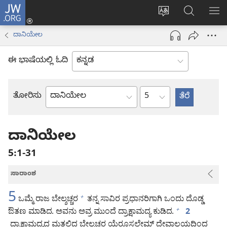
JW.ORG
ಲಾಗ್
ವೆಬ್‌ಸೈಟ್‌ನ
JW.ORGನಲ್ಲ
ಮೆ
ಇನ್
ಭಾಷೆಯನ್ನು
ಹುಡುಕಿ
ತೋ
(opens
ದಾನಿಯೇಲ
ಬದಲಿಸು
new
window)
ಈ ಭಾಷೆಯಲ್ಲಿ ಓದಿ
ಅಧ್ಯಾಯ
ತೋರಿಸು
ಬೈಬಲ್
ಪುಸ್ತಕ
ದಾನಿಯೇಲ
5:1-31
ಸಾರಾಂಶ
5
ಒಮ್ಮೆ ರಾಜ ಬೇಲ್ಶಚ್ಚರ
ತನ್ನ ಸಾವಿರ ಪ್ರಧಾನರಿಗಾಗಿ ಒಂದು ದೊಡ್ಡ
+
ಔತಣ ಮಾಡಿದ. ಅವನು ಅವ್ರ ಮುಂದೆ ದ್ರಾಕ್ಷಾಮದ್ಯ ಕುಡಿದ.
+
2
ದ್ರಾಕ್ಷಾಮದ್ಯದ ಮತ್ತಲ್ಲಿದ್ದ ಬೇಲ್ಶಚ್ಚರ ಯೆರೂಸಲೇಮ್‌ ದೇವಾಲಯದಿಂದ