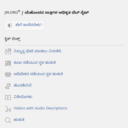
®
JW.ORG
/ ಯೆಹೋವನ ಸಾಕ್ಷಿಗಳ ಅಧಿಕೃತ ವೆಬ್ ಸೈಟ್
ಹೇಗೆ ಕಾಣಿಸಬೇಕು?
ಕ್ವಿಕ್ ಲಿಂಕ್ಸ್
ನಿಮ್ಮನ್ನ ಭೇಟಿ ಮಾಡಲು ವಿನಂತಿಸಿ
ಕೂಟ ನಡೆಯುವ ಸ್ಥಳ ಹುಡುಕಿ
(opens
new
ಅಧಿವೇಶನ ನಡೆಯುವ ಸ್ಥಳ ಹುಡುಕಿ
(opens
window)
new
ಹೊಸತೇನಿದೆ
window)
ವಿಡಿಯೊಗಳು
Videos with Audio Descriptions
ಹುಡುಕಿ