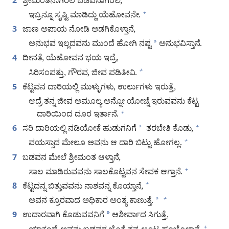
ಶ್ರೀಮಂತನಾಗಿರಲಿ ಬಡವನಾಗಿರಲಿ,
2
ಇಬ್ರನ್ನೂ ಸೃಷ್ಟಿ ಮಾಡಿದ್ದು ಯೆಹೋವನೇ.
+
ಜಾಣ ಅಪಾಯ ನೋಡಿ ಅಡಗಿಕೊಳ್ತಾನೆ,
3
ಅನುಭವ ಇಲ್ಲದವನು ಮುಂದೆ ಹೋಗಿ ನಷ್ಟ
*
ಅನುಭವಿಸ್ತಾನೆ.
ದೀನತೆ, ಯೆಹೋವನ ಭಯ ಇದ್ರೆ,
4
ಸಿರಿಸಂಪತ್ತು, ಗೌರವ, ಜೀವ ಪಡಿತೀವಿ.
+
ಕೆಟ್ಟವನ ದಾರಿಯಲ್ಲಿ ಮುಳ್ಳುಗಳು, ಉರ್ಲುಗಳು ಇರುತ್ತೆ,
5
ಆದ್ರೆ ತನ್ನ ಜೀವ ಅಮೂಲ್ಯ ಅನ್ನೋ ಯೋಚ್ನೆ ಇರುವವನು ಕೆಟ್ಟ
ದಾರಿಯಿಂದ ದೂರ ಇರ್ತಾನೆ.
+
ಸರಿ ದಾರಿಯಲ್ಲಿ ನಡಿಯೋಕೆ ಹುಡುಗನಿಗೆ
*
ತರಬೇತಿ ಕೊಡು,
+
6
ವಯಸ್ಸಾದ ಮೇಲೂ ಅವನು ಆ ದಾರಿ ಬಿಟ್ಟು ಹೋಗಲ್ಲ.
+
ಬಡವನ ಮೇಲೆ ಶ್ರೀಮಂತ ಆಳ್ತಾನೆ,
7
ಸಾಲ ಮಾಡಿರುವವನು ಸಾಲಕೊಟ್ಟವನ ಸೇವಕ ಆಗ್ತಾನೆ.
+
ಕೆಟ್ಟದನ್ನ ಬಿತ್ತುವವನು ನಾಶವನ್ನ ಕೊಯ್ತಾನೆ,
+
8
ಅವನ ಕ್ರೂರವಾದ ಅಧಿಕಾರ ಅಂತ್ಯ ಕಾಣುತ್ತೆ.
*
+
ಉದಾರವಾಗಿ ಕೊಡುವವನಿಗೆ
*
ಆಶೀರ್ವಾದ ಸಿಗುತ್ತೆ,
9
+