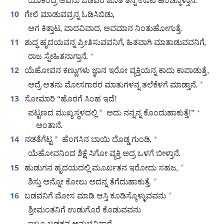
ಯಾಕಂದ್ರೆ ಅವನು ಬಡವರ ಜೊತೆ ತನ್ನ ಊಟ ಹಂಚ್ಕೊಳ್ತಾನೆ.
ಗೇಲಿ ಮಾಡುವವ್ರನ್ನ ಓಡಿಸಿಬಿಡು,
10
ಆಗ ಕಿತ್ತಾಟ, ವಾದವಿವಾದ, ಅವಮಾನ ನಿಂತುಹೋಗುತ್ತೆ.
ಶುದ್ಧ ಹೃದಯವನ್ನ ಪ್ರೀತಿಸುವವನಿಗೆ, ಹಿತವಾಗಿ ಮಾತಾಡುವವನಿಗೆ,
11
ರಾಜ ಸ್ನೇಹಿತನಾಗ್ತಾನೆ.
+
ಯೆಹೋವನ ಕಣ್ಣುಗಳು ಜ್ಞಾನ ಇರೋ ವ್ಯಕ್ತಿಯನ್ನ ಕಾದು ಕಾಪಾಡುತ್ತೆ,
12
ಆದ್ರೆ ಆತನು ಮೋಸಗಾರರ ಮಾತುಗಳನ್ನ ತಲೆಕೆಳಗೆ ಮಾಡ್ತಾನೆ.
+
ಸೋಮಾರಿ “ಹೊರಗೆ ಸಿಂಹ ಇದೆ!
13
ಪಟ್ಟಣದ ಮುಖ್ಯಸ್ಥಳದಲ್ಲಿ
*
ಅದು ನನ್ನನ್ನ ಕೊಂದುಹಾಕುತ್ತೆ!”
+
ಅಂತಾನೆ.
ನಡತೆಗೆಟ್ಟ
*
ಹೆಂಗಸಿನ ಬಾಯಿ ದೊಡ್ಡ ಗುಂಡಿ,
+
14
ಯೆಹೋವನಿಂದ ಶಿಕ್ಷೆ ಸಿಗೋ ವ್ಯಕ್ತಿ ಅದ್ರ ಒಳಗೆ ಬೀಳ್ತಾನೆ.
ಹುಡುಗನ ಹೃದಯದಲ್ಲಿ ಮೂರ್ಖತನ ಇರೋದು ಸಹಜ,
+
15
ಶಿಸ್ತು ಅನ್ನೋ ಕೋಲು ಅದನ್ನ ತೆಗೆದುಹಾಕುತ್ತೆ.
+
ಬಡವನಿಗೆ ಮೋಸ ಮಾಡಿ ಆಸ್ತಿ ಕೂಡಿಸ್ಕೊಳ್ಳುವವನು
+
16
ಶ್ರೀಮಂತನಿಗೆ ಉಡುಗೊರೆ ಕೊಡುವವನು