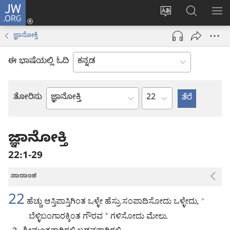
JW.ORG
ಲಾಗ್
ವೆಬ್‌ಸೈಟ್‌ನ
JW.ORGನಲ್ಲ
ಮೆ
ಇನ್
ಭಾಷೆಯನ್ನು
ಹುಡುಕಿ
ತೋ
(opens
ಜ್ಞಾನೋಕ್ತಿ
ಬದಲಿಸು
new
window)
ಈ ಭಾಷೆಯಲ್ಲಿ ಓದಿ
ಅಧ್ಯಾಯ
ತೋರಿಸು
ಬೈಬಲ್
ಪುಸ್ತಕ
ಜ್ಞಾನೋಕ್ತಿ
22:1-29
ಸಾರಾಂಶ
22
ಹೆಚ್ಚು ಆಸ್ತಿಪಾಸ್ತಿಗಿಂತ ಒಳ್ಳೇ ಹೆಸ್ರು ಸಂಪಾದಿಸೋದು ಒಳ್ಳೇದು,
+
ಬೆಳ್ಳಿಬಂಗಾರಕ್ಕಿಂತ ಗೌರವ
*
ಗಳಿಸೋದು ಮೇಲು.