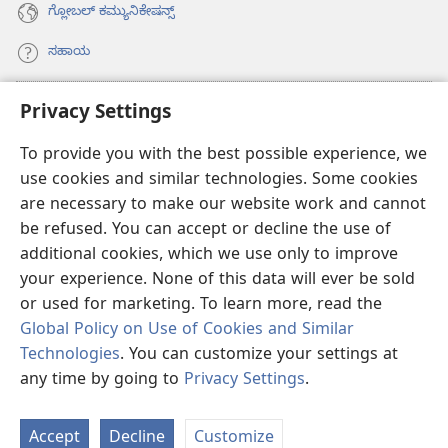
ಗ್ಲೋಬಲ್‌ ಕಮ್ಯುನಿಕೇಷನ್ಸ್‌
ಸಹಾಯ
ಕಾಣಿಕೆಗಳು
Privacy Settings
(opens
new
To provide you with the best possible experience, we
window)
ವಾಚ್‌ಟವರ್‌ ಆನ್‌ಲೈನ್‌ ಲೈಬ್ರರಿ
(opens
use cookies and similar technologies. Some cookies
new
are necessary to make our website work and cannot
®
JW Hub
window)
(opens
be refused. You can accept or decline the use of
new
additional cookies, which we use only to improve
JW ಲೈಬ್ರರಿ
ಆ್ಯಪ್‌
window)
your experience. None of this data will ever be sold
or used for marketing. To learn more, read the
Global Policy on Use of Cookies and Similar
Technologies
. You can customize your settings at
Copyright
© 2026 Watch Tower Bible and Tract Society of Pennsylvania.
any time by going to
Privacy Settings
.
ಪರ
ಶರತ್ತುಗಳು
|
PRIVACY POLICY
|
PRIVACY SETTINGS
ತ
Accept
Decline
Customize