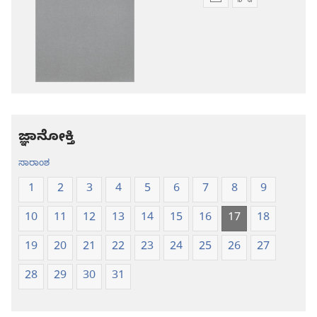
ಪ್ರಕಾಶನ
ಆಡಿಯೋ
ಡೌನ್‌ಲೋಡ್‌
ಡೌನ್‌ಲೋಡ್‌
ಆಯ್ಕೆ
ಆಯ್ಕೆಗಳು
ಪವಿತ್ರ
ಪವಿತ್ರ
ಬೈಬಲ್‌-
ಬೈಬಲ್‌-
ಹೊಸ
ಹೊಸ
ಲೋಕ
ಲೋಕ
ಭಾಷಾಂತರ
ಭಾಷಾಂತರ
ಜ್ಞಾನೋಕ್ತಿ
ಸಾರಾಂಶ
1
2
3
4
5
6
7
8
9
10
11
12
13
14
15
16
17
18
19
20
21
22
23
24
25
26
27
28
29
30
31