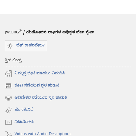
®
JW.ORG
/ ಯೆಹೋವನ ಸಾಕ್ಷಿಗಳ ಅಧಿಕೃತ ವೆಬ್ ಸೈಟ್
ಹೇಗೆ ಕಾಣಿಸಬೇಕು?
ಕ್ವಿಕ್ ಲಿಂಕ್ಸ್
ನಿಮ್ಮನ್ನ ಭೇಟಿ ಮಾಡಲು ವಿನಂತಿಸಿ
ಕೂಟ ನಡೆಯುವ ಸ್ಥಳ ಹುಡುಕಿ
(opens
new
ಅಧಿವೇಶನ ನಡೆಯುವ ಸ್ಥಳ ಹುಡುಕಿ
(opens
window)
new
ಹೊಸತೇನಿದೆ
window)
ವಿಡಿಯೊಗಳು
Videos with Audio Descriptions