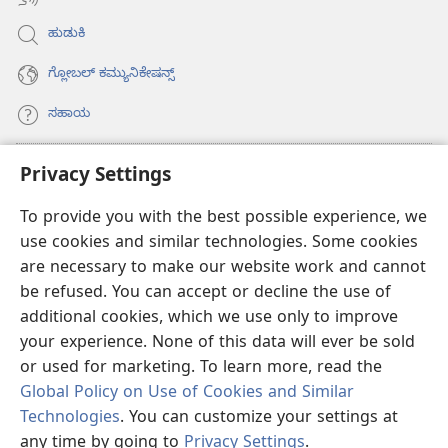
ಹುಡುಕಿ
ಗ್ಲೋಬಲ್‌ ಕಮ್ಯುನಿಕೇಷನ್ಸ್‌
ಸಹಾಯ
ಕಾಣಿಕೆಗಳು
Privacy Settings
(opens
new
To provide you with the best possible experience, we
window)
ವಾಚ್‌ಟವರ್‌ ಆನ್‌ಲೈನ್‌ ಲೈಬ್ರರಿ
(opens
use cookies and similar technologies. Some cookies
new
are necessary to make our website work and cannot
®
JW Hub
window)
(opens
be refused. You can accept or decline the use of
new
additional cookies, which we use only to improve
JW ಲೈಬ್ರರಿ
ಆ್ಯಪ್‌
window)
your experience. None of this data will ever be sold
or used for marketing. To learn more, read the
Global Policy on Use of Cookies and Similar
Technologies
. You can customize your settings at
Copyright
© 2026 Watch Tower Bible and Tract Society of Pennsylvania.
any time by going to
Privacy Settings
.