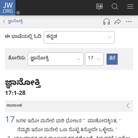
JW.ORG
ಲಾಗ್
ವೆಬ್‌ಸೈಟ್‌ನ
JW.ORGನಲ್ಲ
ಮೆ
ಇನ್
ಭಾಷೆಯನ್ನು
ಹುಡುಕಿ
ತೋ
(opens
ಜ್ಞಾನೋಕ್ತಿ
ಬದಲಿಸು
new
window)
ಈ ಭಾಷೆಯಲ್ಲಿ ಓದಿ
ಅಧ್ಯಾಯ
ತೋರಿಸು
ಬೈಬಲ್
ಪುಸ್ತಕ
ಜ್ಞಾನೋಕ್ತಿ
17:1-28
ಸಾರಾಂಶ
17
ಜಗಳ ಇರೋ ಮನೇಲಿ ಭಾರಿ ಭೋಜನ
*
ಮಾಡೋದಕ್ಕಿಂತ,
+
ನೆಮ್ಮದಿ ಇರೋ ಮನೇಲಿ ಒಣ ರೊಟ್ಟಿ ತಿನ್ನೋದೇ ಒಳ್ಳೇದು.
+