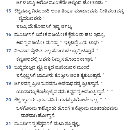
ಜಗಳ ಜಾಸ್ತಿ ಆಗೋ ಮುಂಚೆನೇ ಅಲ್ಲಿಂದ ಹೋಗಿಬಿಡು.
+
ಕೆಟ್ಟವನನ್ನ ನಿರಪರಾಧಿ ಅಂತ ತೀರ್ಪು ಮಾಡುವವನು, ನೀತಿವಂತನನ್ನ
15
ಬೈಯುವವನು
+
ಇಬ್ರೂ ಯೆಹೋವನಿಗೆ ಇಷ್ಟ ಆಗಲ್ಲ.
ಮೂರ್ಖನಿಗೆ ವಿವೇಕ ಪಡಿಯೋಕೆ ಕೈತುಂಬಾ ಹಣ ಇದ್ರೂ,
16
ಅದನ್ನ ಪಡಿಯೋ ಮನಸ್ಸು
*
ಇಲ್ಲದಿದ್ರೆ ಏನು ಲಾಭ?
+
ನಿಜವಾದ ಸ್ನೇಹಿತ ಎಲ್ಲ ಸಮಯದಲ್ಲೂ ಪ್ರೀತಿಸ್ತಾನೆ.
+
17
ಕಷ್ಟಕಾಲದಲ್ಲಿ ಅವನು ನಿಮ್ಮ ಸಹೋದರನಾಗ್ತಾನೆ.
+
ಬುದ್ಧಿಯಿಲ್ಲದ ವ್ಯಕ್ತಿ ಪಕ್ಕದ ಮನೆಯವನ ಮುಂದೆ
18
ಇನ್ನೊಬ್ಬನಿಗೆ ಜಾಮೀನು ಕೊಡ್ತೀನಿ ಅಂತ ಕೈಕುಲುಕ್ತಾನೆ.
+
ಜಗಳವನ್ನ ಪ್ರೀತಿಸುವವನು ಅಪರಾಧವನ್ನ ಪ್ರೀತಿಸ್ತಾನೆ.
+
19
ಯಾವಾಗ್ಲೂ ಕೊಚ್ಕೊಳ್ಳುವವನು ಕಷ್ಟವನ್ನ ಆಮಂತ್ರಿಸ್ತಾನೆ.
*
+
ಕೆಟ್ಟ ಹೃದಯ ಇರುವವನಿಗೆ ಯಶಸ್ಸು ಸಿಗೋದೇ ಇಲ್ಲ,
*
+
20
ಒಳಗೊಂದು ಇಟ್ಕೊಂಡು ಹೊರಗೆ ಇನ್ನೊಂದು ಮಾತಾಡುವವನು
ನಾಶವಾಗಿ ಹೋಗ್ತಾನೆ.
ಮೂರ್ಖನನ್ನ ಹೆತ್ತವನಿಗೆ ದುಃಖ ತಪ್ಪಿದ್ದಲ್ಲ,
21