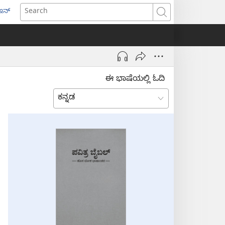
ಇನ್
ens
Search
w
dow)
ಈ ಭಾಷೆಯಲ್ಲಿ ಓದಿ