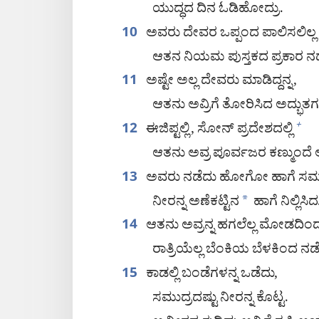
ಯುದ್ಧದ ದಿನ ಓಡಿಹೋದ್ರು.
ಅವರು ದೇವರ ಒಪ್ಪಂದ ಪಾಲಿಸಲಿಲ್ಲ
10
ಆತನ ನಿಯಮ ಪುಸ್ತಕದ ಪ್ರಕಾರ ನಡೆ
ಅಷ್ಟೇ ಅಲ್ಲ ದೇವರು ಮಾಡಿದ್ದನ್ನ,
11
ಆತನು ಅವ್ರಿಗೆ ತೋರಿಸಿದ ಅದ್ಭುತಗ
ಈಜಿಪ್ಟಲ್ಲಿ, ಸೋನ್‌ ಪ್ರದೇಶದಲ್ಲಿ
+
12
ಆತನು ಅವ್ರ ಪೂರ್ವಜರ ಕಣ್ಮುಂದೆ 
ಅವರು ನಡೆದು ಹೋಗೋ ಹಾಗೆ ಸಮುದ
13
ನೀರನ್ನ ಅಣೆಕಟ್ಟಿನ
*
ಹಾಗೆ ನಿಲ್ಲಿಸಿದ
ಆತನು ಅವ್ರನ್ನ ಹಗಲೆಲ್ಲ ಮೋಡದಿಂ
14
ರಾತ್ರಿಯೆಲ್ಲ ಬೆಂಕಿಯ ಬೆಳಕಿಂದ ನಡ
ಕಾಡಲ್ಲಿ ಬಂಡೆಗಳನ್ನ ಒಡೆದು,
15
ಸಮುದ್ರದಷ್ಟು ನೀರನ್ನ ಕೊಟ್ಟ.