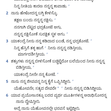
ನಿನ್ನ ನೀತಿಯ ಕಾರಣ ನನ್ನನ್ನ ಕಾಪಾಡು.
+
ನಾನು ಹೇಳೋದನ್ನ ಬಗ್ಗಿ ಕೇಳಿಸ್ಕೊ.
2
ತಕ್ಷಣ ಬಂದು ನನ್ನನ್ನ ರಕ್ಷಿಸು.
+
ನನಗಾಗಿ ಬೆಟ್ಟದ ಭದ್ರಕೋಟೆ ಆಗು,
ನನ್ನನ್ನ ರಕ್ಷಿಸೋಕೆ ಸುರಕ್ಷಿತ ಸ್ಥಳ ಆಗು.
+
ಯಾಕಂದ್ರೆ ನೀನು ನನ್ನ ಕಡಿದಾದ ಬಂಡೆ, ನನ್ನ ಭದ್ರಕೋಟೆ.
+
3
ನಿನ್ನ ಹೆಸ್ರಿಗೆ ತಕ್ಕ ಹಾಗೆ
ನೀನು ನನ್ನನ್ನ ನಡಿಸ್ತೀಯ,
+
ಮಾರ್ಗದರ್ಶಿಸ್ತೀಯ.
+
ಶತ್ರುಗಳು ನನ್ನನ್ನ ಬೀಳಿಸೋಕೆ ಬಚ್ಚಿಟ್ಟಿರೋ ಬಲೆಯಿಂದ ನೀನು ನನ್ನನ್ನ
4
ಬಿಡಿಸ್ತೀಯ,
+
ಯಾಕಂದ್ರೆ ನೀನೇ ನನ್ನ ಕೋಟೆ.
+
ನಾನು ನನ್ನ ಜೀವವನ್ನ ನಿನ್ನ ಕೈಗೆ ಒಪ್ಪಿಸಿದ್ದೀನಿ.
+
5
ಯೆಹೋವನೇ, ಸತ್ಯದ ದೇವರೇ
*
ನೀನು ನನ್ನನ್ನ ಬಿಡಿಸಿದ್ದೀಯ.
+
ಯಾವ ಪ್ರಯೋಜನಕ್ಕೂ ಬರದ ವ್ಯರ್ಥ ಮೂರ್ತಿಗಳನ್ನ ಆರಾಧಿಸೋರನ್ನ
6
ನಾನು ದ್ವೇಷಿಸ್ತೀನಿ.
ಆದ್ರೆ ನಾನು ಯೆಹೋವನಲ್ಲೇ ಭರವಸೆ ಇಟ್ಟಿದ್ದೀನಿ.