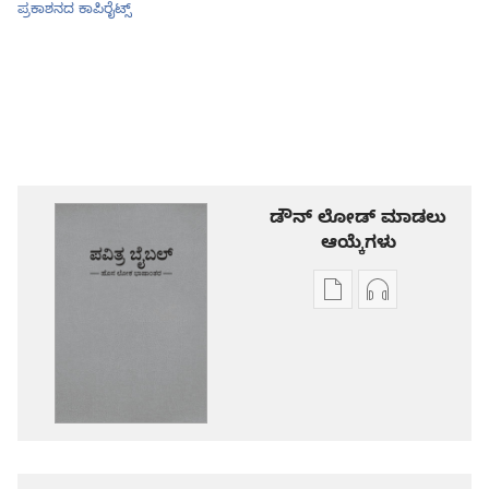
ಪ್ರಕಾಶನದ ಕಾಪಿರೈಟ್ಸ್‌
ಡೌನ್ ಲೋಡ್ ಮಾಡಲು
ಆಯ್ಕೆಗಳು
ಪ್ರಕಾಶನ
ಆಡಿಯೋ
ಡೌನ್‌ಲೋಡ್‌
ಡೌನ್‌ಲೋಡ್‌
ಆಯ್ಕೆ
ಆಯ್ಕೆಗಳು
ಪವಿತ್ರ
ಪವಿತ್ರ
ಬೈಬಲ್‌-
ಬೈಬಲ್‌-
ಹೊಸ
ಹೊಸ
ಲೋಕ
ಲೋಕ