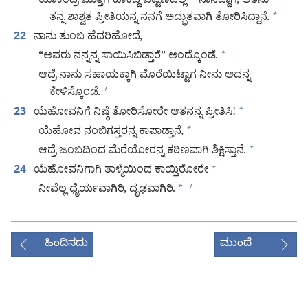
ಯಾಕಂದ್ರೆ ಮುತ್ತಿಗೆ ಹಾಕಿದ್ದ ಪಟ್ಟಣದಲ್ಲಿ
ನಾನಿದ್ದಾಗ, ಆತನು
ತನ್ನ ಶಾಶ್ವತ ಪ್ರೀತಿಯನ್ನ ನನಗೆ ಅದ್ಭುತವಾಗಿ ತೋರಿಸಿದ್ದಾನೆ.
+
ನಾನು ತುಂಬ ಹೆದರಿಹೋದೆ,
22
“ಅವರು ನನ್ನನ್ನ ಸಾಯಿಸಿಬಿಡ್ತಾರೆ” ಅಂದ್ಕೊಂಡೆ.
+
ಆದ್ರೆ ನಾನು ಸಹಾಯಕ್ಕಾಗಿ ಮೊರೆಯಿಟ್ಟಾಗ ನೀನು ಅದನ್ನ
ಕೇಳಿಸ್ಕೊಂಡೆ.
+
ಯೆಹೋವನಿಗೆ ನಿಷ್ಠೆ ತೋರಿಸೋರೇ ಆತನನ್ನ ಪ್ರೀತಿಸಿ!
+
23
ಯೆಹೋವ ನಂಬಿಗಸ್ತರನ್ನ ಕಾಪಾಡ್ತಾನೆ,
+
ಆದ್ರೆ ಜಂಬದಿಂದ ಮೆರೆಯೋರನ್ನ ಕಠಿಣವಾಗಿ ಶಿಕ್ಷಿಸ್ತಾನೆ.
+
ಯೆಹೋವನಿಗಾಗಿ ತಾಳ್ಮೆಯಿಂದ ಕಾಯ್ತಿರೋರೇ
+
24
ನೀವೆಲ್ಲ ಧೈರ್ಯವಾಗಿರಿ, ದೃಢವಾಗಿರಿ.
*
+
ಹಿಂದಿನದು
ಮುಂದೆ