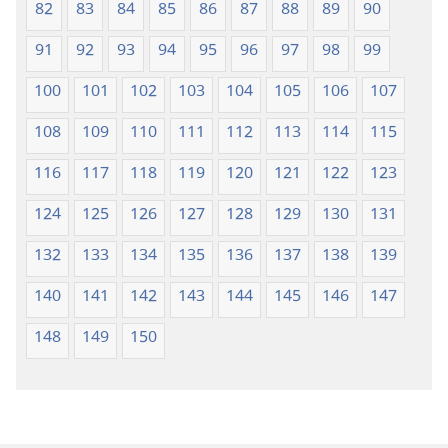
82
83
84
85
86
87
88
89
90
91
92
93
94
95
96
97
98
99
100
101
102
103
104
105
106
107
108
109
110
111
112
113
114
115
116
117
118
119
120
121
122
123
124
125
126
127
128
129
130
131
132
133
134
135
136
137
138
139
140
141
142
143
144
145
146
147
148
149
150