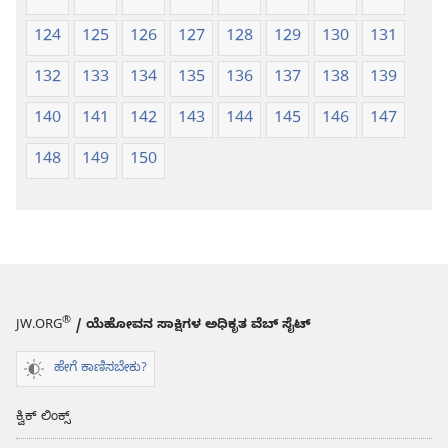
124
125
126
127
128
129
130
131
132
133
134
135
136
137
138
139
140
141
142
143
144
145
146
147
148
149
150
®
JW.ORG
/ ಯೆಹೋವನ ಸಾಕ್ಷಿಗಳ ಅಧಿಕೃತ ವೆಬ್ ಸೈಟ್
ಹೇಗೆ ಕಾಣಿಸಬೇಕು?
ಕ್ವಿಕ್ ಲಿಂಕ್ಸ್