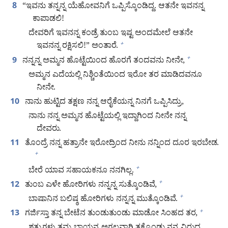
“ಇವನು ತನ್ನನ್ನ ಯೆಹೋವನಿಗೆ ಒಪ್ಪಿಸ್ಕೊಂಡಿದ್ದ. ಆತನೇ ಇವನನ್ನ
8
ಕಾಪಾಡಲಿ!
ದೇವರಿಗೆ ಇವನನ್ನ ಕಂಡ್ರೆ ತುಂಬ ಇಷ್ಟ ಅಂದಮೇಲೆ ಆತನೇ
ಇವನನ್ನ ರಕ್ಷಿಸಲಿ!” ಅಂತಾರೆ.
+
ನನ್ನನ್ನ ಅಮ್ಮನ ಹೊಟ್ಟೆಯಿಂದ ಹೊರಗೆ ತಂದವನು ನೀನೇ,
+
9
ಅಮ್ಮನ ಎದೆಯಲ್ಲಿ ನಿಶ್ಚಿಂತೆಯಿಂದ ಇರೋ ತರ ಮಾಡಿದವನೂ
ನೀನೇ.
ನಾನು ಹುಟ್ಟಿದ ತಕ್ಷಣ ನನ್ನ ಆರೈಕೆಯನ್ನ ನಿನಗೆ ಒಪ್ಪಿಸಿದ್ರು,
10
ನಾನು ನನ್ನ ಅಮ್ಮನ ಹೊಟ್ಟೆಯಲ್ಲಿ ಇದ್ದಾಗಿಂದ ನೀನೇ ನನ್ನ
ದೇವರು.
ತೊಂದ್ರೆ ನನ್ನ ಹತ್ರಾನೇ ಇರೋದ್ರಿಂದ ನೀನು ನನ್ನಿಂದ ದೂರ ಇರಬೇಡ.
11
+
ಬೇರೆ ಯಾವ ಸಹಾಯಕನೂ ನನಗಿಲ್ಲ.
+
ತುಂಬ ಎಳೇ ಹೋರಿಗಳು ನನ್ನನ್ನ ಸುತ್ಕೊಂಡಿವೆ,
+
12
ಬಾಷಾನಿನ ಬಲಿಷ್ಠ ಹೋರಿಗಳು ನನ್ನನ್ನ ಮುತ್ಕೊಂಡಿವೆ.
+
ಗರ್ಜಿಸ್ತಾ ತನ್ನ ಬೇಟೆನ ತುಂಡುತುಂಡು ಮಾಡೋ ಸಿಂಹದ ತರ,
+
13