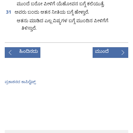
ಮುಂದೆ ಬರೋ ಪೀಳಿಗೆ ಯೆಹೋವನ ಬಗ್ಗೆ ಕಲಿಯುತ್ತೆ.
ಅವರು ಬಂದು ಆತನ ನೀತಿಯ ಬಗ್ಗೆ ಹೇಳ್ತಾರೆ.
31
ಆತನು ಮಾಡಿದ ಎಲ್ಲ ವಿಷ್ಯಗಳ ಬಗ್ಗೆ ಮುಂದಿನ ಪೀಳಿಗೆಗೆ
ತಿಳಿಸ್ತಾರೆ.
ಹಿಂದಿನದು
ಮುಂದೆ
ಪ್ರಕಾಶನದ ಕಾಪಿರೈಟ್ಸ್‌