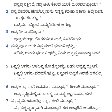
ನನ್ನನ್ನ ರಕ್ಷಿಸದೆ, ನನ್ನ ಅಳು ಕೇಳದೆ ಯಾಕೆ ದೂರವಾಗಿದ್ದೀಯ?
+
ನನ್ನ ದೇವರೇ, ಹಗಲೆಲ್ಲಾ ನಾನು ನಿನ್ನನ್ನ ಕರೀತಾ ಇರ್ತಿನಿ, ಆದ್ರೆ ನೀನು
2
ಉತ್ತರ ಕೊಡಲ್ಲ.
+
ರಾತ್ರಿನೂ ನನ್ನಿಂದ ಸುಮ್ಮನಿರೋಕೆ ಆಗಲ್ಲ.
ಆದ್ರೆ ನೀನು ಪವಿತ್ರನು,
+
3
ಇಸ್ರಾಯೇಲ್ಯರ ಹೊಗಳಿಕೆಗಳ ಮಧ್ಯೆ ಕೂತಿರೋನು.
ನಮ್ಮ ಪೂರ್ವಜರು ನಿನ್ನ ಮೇಲೆ ಭರವಸೆ ಇಟ್ರು,
+
4
ಹೌದು, ಅವರು ಭರವಸೆ ಇಟ್ರು, ನೀನು ಅವ್ರನ್ನ ಕಾಪಾಡ್ತಾ ಬಂದೆ.
+
ನಿನ್ನಲ್ಲಿ ಅವರು ಅಳಲನ್ನ ತೋಡ್ಕೊಂಡ್ರು. ನೀನು ಅವ್ರನ್ನ ರಕ್ಷಿಸಿದೆ.
5
ನಿನ್ನಲ್ಲಿ ಅವರು ಭರವಸೆ ಇಟ್ರು. ನಿನ್ನಿಂದ ಅವ್ರಿಗೆ ನಿರಾಶೆ ಆಗಲಿಲ್ಲ.
*
+
ಆದ್ರೆ ಜನ್ರು ನನಗೆ ಅವಮಾನ ಮಾಡ್ತಾರೆ,
*
ಕೀಳಾಗಿ ನೋಡ್ತಾರೆ.
+
6
ಅವ್ರ ದೃಷ್ಟಿಯಲ್ಲಿ ನಾನು ಒಬ್ಬ ಮನುಷ್ಯನಲ್ಲ, ಒಂದು ಹುಳ.
ನನ್ನನ್ನ ನೋಡೋರೆಲ್ಲ ನನ್ನನ್ನ ಗೇಲಿ ಮಾಡ್ತಾರೆ,
+
7
ನನ್ನ ಬಗ್ಗೆ ವ್ಯಂಗ್ಯವಾಗಿ ಮಾತಾಡ್ತಾರೆ. ತಲೆ ಅಲ್ಲಾಡಿಸಿ ಅಣಕಿಸ್ತಾ,
+