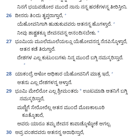
ನಿನಗೆ ಭಯಪಡೋರ ಮುಂದೆ ನಾನು ನನ್ನ ಹರಕೆಗಳನ್ನ ತೀರಿಸ್ತೀನಿ.
ದೀನರು ತಿಂದು ತೃಪ್ತರಾಗ್ತಾರೆ,
+
26
ಯೆಹೋವನಿಗಾಗಿ ಹುಡುಕುವವರು ಆತನನ್ನ ಹೊಗಳ್ತಾರೆ.
+
ನೀವು ಶಾಶ್ವತಕ್ಕೂ ಜೀವನವನ್ನ ಆನಂದಿಸಬೇಕು.
*
ಭೂಮಿಯ ಮೂಲೆಮೂಲೆಯಲ್ಲೂ ಯೆಹೋವನನ್ನ ನೆನಪಿಸ್ಕೊಳ್ತಾರೆ,
27
ಆತನ ಕಡೆ ತಿರುಗ್ತಾರೆ.
ದೇಶಗಳ ಎಲ್ಲ ಕುಟುಂಬಗಳು ನಿನ್ನ ಮುಂದೆ ಬಗ್ಗಿ ನಮಸ್ಕರಿಸ್ತಾರೆ.
+
ಯಾಕಂದ್ರೆ ಆಳೋ ಅಧಿಕಾರ ಯೆಹೋವನಿಗೆ ಮಾತ್ರ ಇದೆ,
+
28
ಆತನು ಎಲ್ಲ ದೇಶಗಳನ್ನ ಆಳ್ತಾನೆ.
ಭೂಮಿ ಮೇಲಿರೋ ಎಲ್ಲ ಶ್ರೀಮಂತರು
*
ಊಟಮಾಡಿ ಆತನಿಗೆ ಬಗ್ಗಿ
29
ನಮಸ್ಕರಿಸ್ತಾರೆ,
ಮಣ್ಣಿಗೆ ಸೇರೋರೆಲ್ಲ ಆತನ ಮುಂದೆ ಮೊಣಕಾಲೂರಿ
ಕೂತ್ಕೊತಾರೆ,
ಅವರು ಯಾರೂ ತಮ್ಮ ಜೀವನ ಕಾಪಾಡ್ಕೊಳ್ಳೋಕೆ ಆಗಲ್ಲ.
ಅವ್ರ ವಂಶದವರು ಆತನನ್ನ ಆರಾಧಿಸ್ತಾರೆ,
30