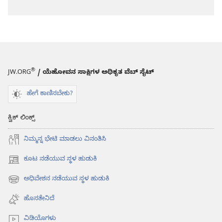
®
JW.ORG
/ ಯೆಹೋವನ ಸಾಕ್ಷಿಗಳ ಅಧಿಕೃತ ವೆಬ್ ಸೈಟ್
ಹೇಗೆ ಕಾಣಿಸಬೇಕು?
ಕ್ವಿಕ್ ಲಿಂಕ್ಸ್
ನಿಮ್ಮನ್ನ ಭೇಟಿ ಮಾಡಲು ವಿನಂತಿಸಿ
ಕೂಟ ನಡೆಯುವ ಸ್ಥಳ ಹುಡುಕಿ
(opens
new
ಅಧಿವೇಶನ ನಡೆಯುವ ಸ್ಥಳ ಹುಡುಕಿ
(opens
window)
new
ಹೊಸತೇನಿದೆ
window)
ವಿಡಿಯೊಗಳು