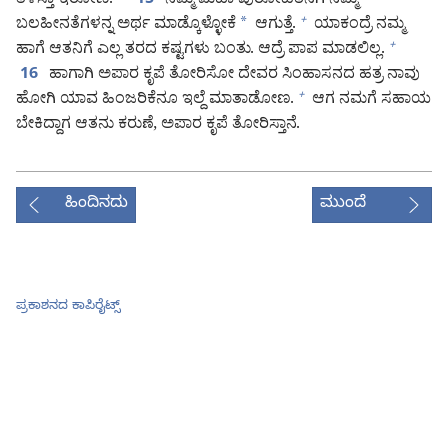
ತಿಳಿಸ್ತಾ ಇರೋಣ.
ನಮ್ಮ ಮಹಾ ಪುರೋಹಿತನಿಗೆ ನಮ್ಮ
15
ಬಲಹೀನತೆಗಳನ್ನ ಅರ್ಥ ಮಾಡ್ಕೊಳ್ಳೋಕೆ
*
ಆಗುತ್ತೆ.
ಯಾಕಂದ್ರೆ ನಮ್ಮ
+
ಹಾಗೆ ಆತನಿಗೆ ಎಲ್ಲ ತರದ ಕಷ್ಟಗಳು ಬಂತು. ಆದ್ರೆ ಪಾಪ ಮಾಡಲಿಲ್ಲ.
+
ಹಾಗಾಗಿ ಅಪಾರ ಕೃಪೆ ತೋರಿಸೋ ದೇವರ ಸಿಂಹಾಸನದ ಹತ್ರ ನಾವು
16
ಹೋಗಿ ಯಾವ ಹಿಂಜರಿಕೆನೂ ಇಲ್ದೆ ಮಾತಾಡೋಣ.
ಆಗ ನಮಗೆ ಸಹಾಯ
+
ಬೇಕಿದ್ದಾಗ ಆತನು ಕರುಣೆ, ಅಪಾರ ಕೃಪೆ ತೋರಿಸ್ತಾನೆ.
ಹಿಂದಿನದು
ಮುಂದೆ
ಪ್ರಕಾಶನದ ಕಾಪಿರೈಟ್ಸ್‌