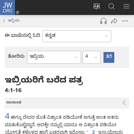
JW.ORG
ಲಾಗ್
ವೆಬ್‌ಸೈಟ್‌ನ
JW.ORGನಲ್ಲ
ಮೆ
ಇನ್
ಭಾಷೆಯನ್ನು
ಹುಡುಕಿ
ತೋ
(opens
ಇಬ್ರಿಯ
ಬದಲಿಸು
new
window)
ಈ ಭಾಷೆಯಲ್ಲಿ ಓದಿ
ಅಧ್ಯಾಯ
ತೋರಿಸು
ಬೈಬಲ್
ಪುಸ್ತಕ
ಇಬ್ರಿಯರಿಗೆ ಬರೆದ ಪತ್ರ
4:1-16
ಸಾರಾಂಶ
4
ಈಗ್ಲೂ ದೇವರ ಜೊತೆ ವಿಶ್ರಾಂತಿ ಪಡಿಯೋಕೆ ಆಗುತ್ತೆ ಅಂತ ಆತನು
ಮಾತುಕೊಟ್ಟಿದ್ದಾನೆ. ಅದಕ್ಕೇ ನಮ್ಮಲ್ಲಿ ಯಾರೂ ಆ ವಿಶ್ರಾಂತಿ ಪಡಿಯೋ
ಯೋಗ್ಯತೆ ಕಳ್ಕೊಳ್ಳದ ಹಾಗೆ ಎಚ್ಚರವಾಗಿ ಇರೋಣ.
ಇಸ್ರಾಯೇಲ್ಯರು
+
2