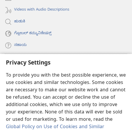
Videos with Audio Descriptions
ಹುಡುಕಿ
ಗ್ಲೋಬಲ್‌ ಕಮ್ಯುನಿಕೇಷನ್ಸ್‌
ಸಹಾಯ
ಕಾಣಿಕೆಗಳು
Privacy Settings
(opens
new
To provide you with the best possible experience, we
window)
ವಾಚ್‌ಟವರ್‌ ಆನ್‌ಲೈನ್‌ ಲೈಬ್ರರಿ
(opens
use cookies and similar technologies. Some cookies
new
are necessary to make our website work and cannot
®
JW Hub
window)
(opens
be refused. You can accept or decline the use of
new
additional cookies, which we use only to improve
JW ಲೈಬ್ರರಿ
ಆ್ಯಪ್‌
window)
your experience. None of this data will ever be sold
or used for marketing. To learn more, read the
Global Policy on Use of Cookies and Similar