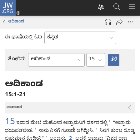
JW.ORG
ಲಾಗ್
ವೆಬ್‌ಸೈಟ್‌ನ
JW.ORGನಲ್ಲ
ಮೆ
ಇನ್
ಭಾಷೆಯನ್ನು
ಹುಡುಕಿ
ತೋ
(opens
ಆದಿಕಾಂಡ
ಬದಲಿಸು
new
window)
ಈ ಭಾಷೆಯಲ್ಲಿ ಓದಿ
ಅಧ್ಯಾಯ
ತೋರಿಸು
ಬೈಬಲ್
ಪುಸ್ತಕ
ಆದಿಕಾಂಡ
15:1-21
ಸಾರಾಂಶ
15
ಇದಾದ ಮೇಲೆ ಯೆಹೋವ ಅಬ್ರಾಮನಿಗೆ ದರ್ಶನದಲ್ಲಿ
*
“ಅಬ್ರಾಮ
ಭಯಪಡಬೇಡ.
ನಾನು ನಿನಗೆ ಗುರಾಣಿ ಆಗಿದ್ದೀನಿ.
ನಿನಗೆ ತುಂಬ ದೊಡ್ಡ
+
+
ಬಹುಮಾನ ಕೊಡ್ತೀನಿ”
ಅಂದನು.
ಅದಕ್ಕೆ ಅಬ್ರಾಮ “ವಿಶ್ವದ ರಾಜ
+
2