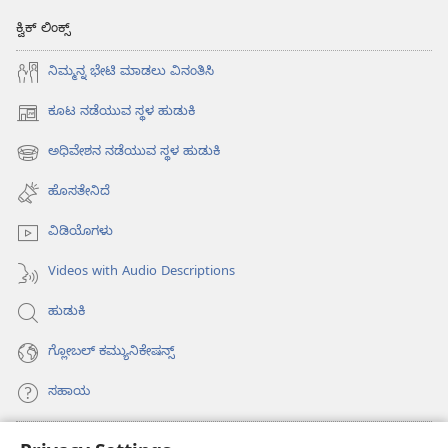
ಕ್ವಿಕ್ ಲಿಂಕ್ಸ್
ನಿಮ್ಮನ್ನ ಭೇಟಿ ಮಾಡಲು ವಿನಂತಿಸಿ
ಕೂಟ ನಡೆಯುವ ಸ್ಥಳ ಹುಡುಕಿ
(opens
new
ಅಧಿವೇಶನ ನಡೆಯುವ ಸ್ಥಳ ಹುಡುಕಿ
(opens
window)
new
ಹೊಸತೇನಿದೆ
window)
ವಿಡಿಯೊಗಳು
Videos with Audio Descriptions
ಹುಡುಕಿ
ಗ್ಲೋಬಲ್‌ ಕಮ್ಯುನಿಕೇಷನ್ಸ್‌
ಸಹಾಯ
ಕಾಣಿಕೆಗಳು