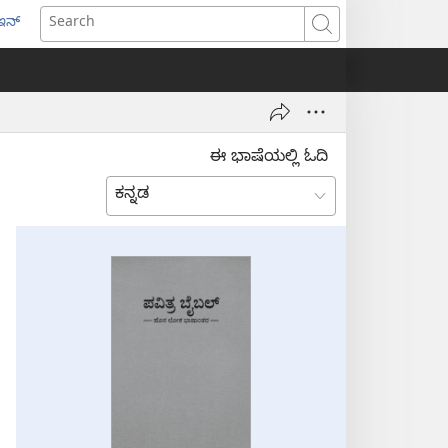
ಇನ್
ens
Search
w
dow)
ಈ ಭಾಷೆಯಲ್ಲಿ ಓದಿ