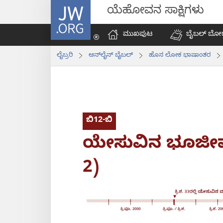
JW.ORG
ಯೆಹೋವನ ಸಾಕ್ಷಿಗಳು
ಮುಖಪುಟ
ಬೈಬಲ್‌ ಬೋ
ಲೈಬ್ರರಿ
ಆನ್‌ಲೈನ್‌ ಬೈಬಲ್‌
ಹೊಸ ಲೋಕ ಭಾಷಾಂತರ
ಬಿ12-ಬಿ
ಯೇಸುವಿನ ಭೂಜೀ
2)