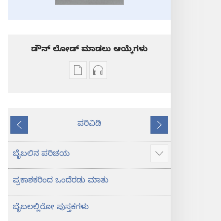
ಡೌನ್ ಲೋಡ್ ಮಾಡಲು ಆಯ್ಕೆಗಳು
ಪ್ರಕಾಶನ
ಆಡಿಯೋ
ಡೌನ್‌ಲೋಡ್‌
ಡೌನ್‌ಲೋಡ್‌
ಆಯ್ಕೆ
ಆಯ್ಕೆಗಳು
ಪವಿತ್ರ
ಪವಿತ್ರ
ಪರಿವಿಡಿ
ಬೈಬಲ್‌-
ಬೈಬಲ್‌-
ಹಿಂದಿನದು
ಮುಂದೆ
ಹೊಸ
ಹೊಸ
ಲೋಕ
ಲೋಕ
ಬೈಬಲಿನ ಪರಿಚಯ
ಹೆಚ್ಚು
ಭಾಷಾಂತರ
ಭಾಷಾಂತರ
ಮಾಹಿತಿ
ಪ್ರಕಾಶಕರಿಂದ ಒಂದೆರಡು ಮಾತು
ತೋರಿಸು
ಬೈಬಲಲ್ಲಿರೋ ಪುಸ್ತಕಗಳು