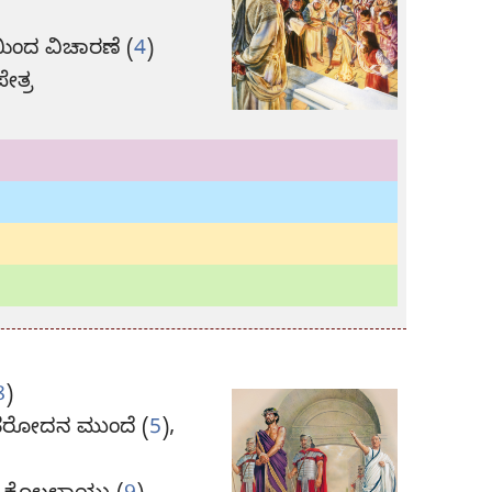
ಿಂದ ವಿಚಾರಣೆ (
4
)
ೇತ್ರ
8
)
ಹೆರೋದನ ಮುಂದೆ (
5
),