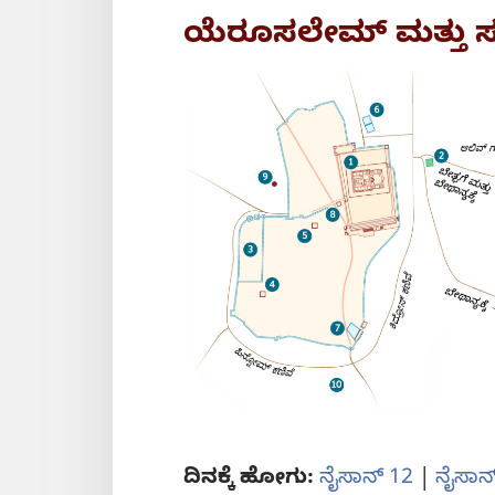
ಯೆರೂಸಲೇಮ್‌ ಮತ್ತು ಸು
ದಿನಕ್ಕೆ ಹೋಗು:
ನೈಸಾನ್‌ 12
|
ನೈಸಾನ್