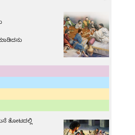
ು
ುಮಾಡಿದನು
ಮನೆ ತೋಟದಲ್ಲಿ