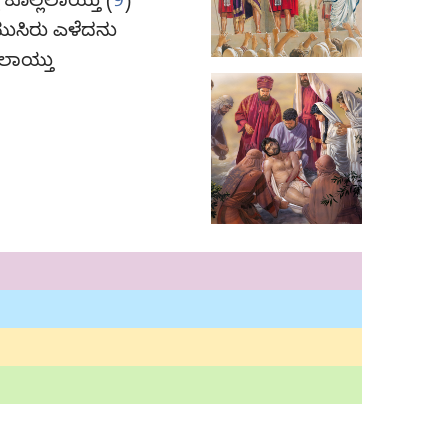
ಿ ಕೊಲ್ಲಲಾಯ್ತು (
9
)
ೆಯುಸಿರು ಎಳೆದನು
ಡಲಾಯ್ತು