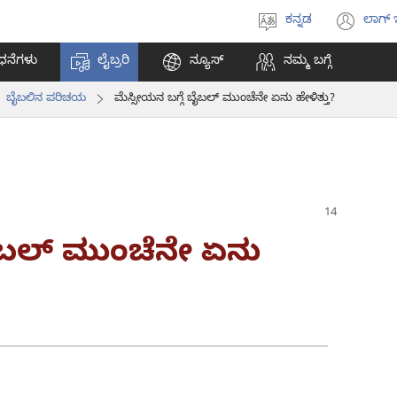
ಕನ್ನಡ
ಲಾಗ್ 
ಭಾಷೆಯನ್ನು
(op
ಆಯ್ಕೆ
ne
ಧನೆಗಳು
ಲೈಬ್ರರಿ
ನ್ಯೂಸ್‌
ನಮ್ಮ ಬಗ್ಗೆ
ಮಾಡಿ
win
ಬೈಬಲಿನ ಪರಿಚಯ
ಮೆಸ್ಸೀಯನ ಬಗ್ಗೆ ಬೈಬಲ್‌ ಮುಂಚೆನೇ ಏನು ಹೇಳಿತ್ತು?
ೈಬಲ್‌ ಮುಂಚೆನೇ ಏನು