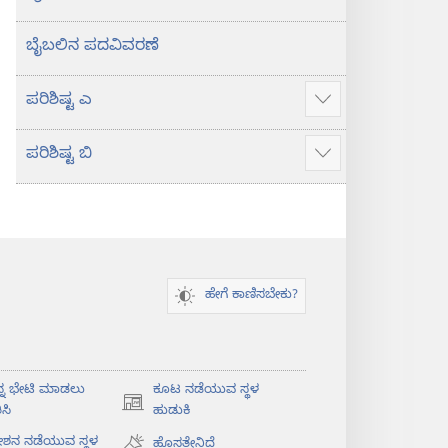
ಬೈಬಲಿನ ಪದವಿವರಣೆ
ಪರಿಶಿಷ್ಟ ಎ
ಹೆಚ್ಚು
ಮಾಹಿತಿ
ಪರಿಶಿಷ್ಟ ಬಿ
ತೋರಿಸು
ಹೆಚ್ಚು
ಮಾಹಿತಿ
ತೋರಿಸು
ಹೇಗೆ ಕಾಣಿಸಬೇಕು?
ನ್ನ ಭೇಟಿ ಮಾಡಲು
ಕೂಟ ನಡೆಯುವ ಸ್ಥಳ
(opens
ಸಿ
ಹುಡುಕಿ
new
ೇಶನ ನಡೆಯುವ ಸ್ಥಳ
ಹೊಸತೇನಿದೆ