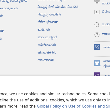
ು ಮತ್ತು ಕಿರುಪುಸ್ತಕಗಳು
(opens
ಹುಡುಕ
ನಿಮ್ಮನ್ನ ಭೇಟಿ ಮಾಡಲು ವಿನಂತಿಸಿ
ು ಆಮಂತ್ರಣಗಳು
new
ವಿಡಿ
window)
ನಮ್ಮನ್ನು ಸಂಪರ್ಕಿಸಿ
ಳು
ಬೆತೆಲ್‌ ಭೇಟಿಗಳು
ಹುಡುಕ
ಕೂಟಗಳು
ಗಳು
ಸಹಾ
ಮರಣದ ಸ್ಮರಣೆ
ು
ಅಧಿವೇಶನಗಳು
ಕಾಣಿ
(opens
ಚಟುವಟಿಕೆಗಳು
new
window)
ಅನುಭವಗಳು
ವಾಚ್
(opens
ಲೈಬ್ರ
new
JW ಲೈ
window)
ೈಬಲ್‌ ವಾಚನ
ience, we use cookies and similar technologies. Some coo
line the use of additional cookies, which we use only to 
learn more, read the
Global Policy on Use of Cookies and Si