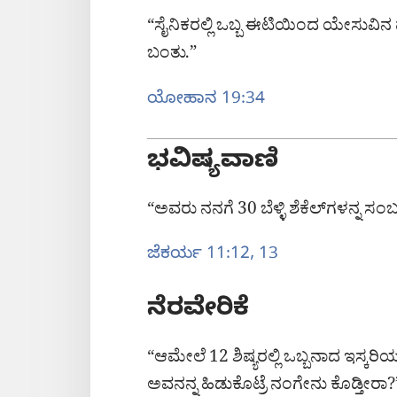
“ಸೈನಿಕರಲ್ಲಿ ಒಬ್ಬ ಈಟಿಯಿಂದ ಯೇಸುವಿನ ಪಕ್
ಬಂತು.”
ಯೋಹಾನ 19:34
ಭವಿಷ್ಯವಾಣಿ
“ಅವರು ನನಗೆ 30 ಬೆಳ್ಳಿ ಶೆಕೆಲ್‌ಗಳನ್ನ ಸಂ
ಜೆಕರ್ಯ 11:​12, 13
ನೆರವೇರಿಕೆ
“ಆಮೇಲೆ 12 ಶಿಷ್ಯರಲ್ಲಿ ಒಬ್ಬನಾದ ಇಸ್
ಅವನನ್ನ ಹಿಡುಕೊಟ್ರೆ ನಂಗೇನು ಕೊಡ್ತೀರಾ?’