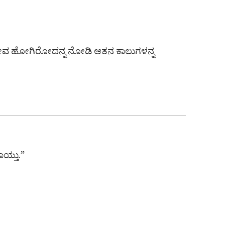
ಜೀವ ಹೋಗಿರೋದನ್ನ ನೋಡಿ ಆತನ ಕಾಲುಗಳನ್ನ
ಯ್ತು.”