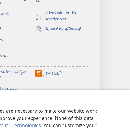
window)
ಿ
Videos with Audio
ಯೊಗಳು
Descriptions
ಿ
ಗ್ಲೋಬಲ್‌ ಕಮ್ಯುನಿಕೇಷನ್ಸ್‌
ಯ
ಕೆಗಳು
‌ಟವರ್‌ ಆನ್‌ಲೈನ್‌
®
JW Hub
(opens
ರಿ
new
window)
ಬ್ರರಿ
ಆ್ಯಪ್‌
kies are necessary to make our website work
improve your experience. None of this data
milar Technologies
. You can customize your