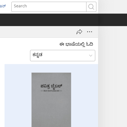
ಇನ್
ens
Search
w
dow)
ಈ ಭಾಷೆಯಲ್ಲಿ ಓದಿ