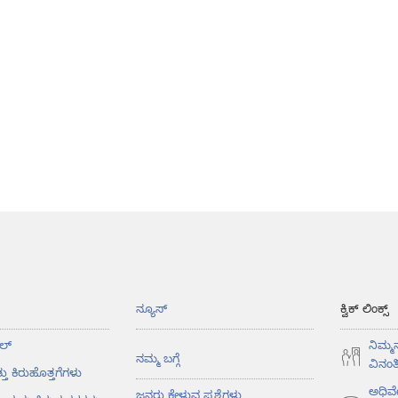
ನ್ಯೂಸ್‌
ಕ್ವಿಕ್ ಲಿಂಕ್ಸ್
ಲ್‌
ನಿಮ್ಮ
ನಮ್ಮ ಬಗ್ಗೆ
ವಿನಂತಿ
ತು ಕಿರುಹೊತ್ತಗೆಗಳು
ಅಧಿವ
ಜನರು ಕೇಳುವ ಪ್ರಶ್ನೆಗಳು