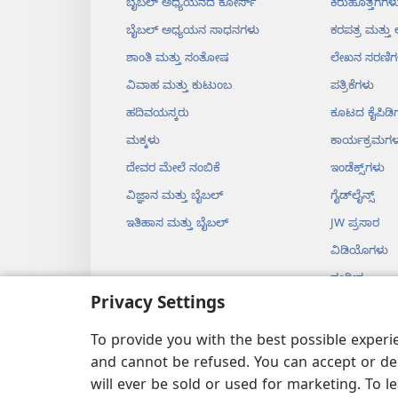
ಬೈಬಲ್‌ ಅಧ್ಯಯನದ ಕೋರ್ಸ್‌
ಕಿರುಹೊತ್ತಗೆಗಳ
ಬೈಬಲ್‌ ಅಧ್ಯಯನ ಸಾಧನಗಳು
ಕರಪತ್ರ ಮತ್ತ
ಶಾಂತಿ ಮತ್ತು ಸಂತೋಷ
ಲೇಖನ ಸರಣಿಗ
ವಿವಾಹ ಮತ್ತು ಕುಟುಂಬ
ಪತ್ರಿಕೆಗಳು
ಹದಿವಯಸ್ಕರು
ಕೂಟದ ಕೈಪಿಡಿ
ಮಕ್ಕಳು
ಕಾರ್ಯಕ್ರಮಗಳ
ದೇವರ ಮೇಲೆ ನಂಬಿಕೆ
ಇಂಡೆಕ್ಸ್‌ಗಳು
ವಿಜ್ಞಾನ ಮತ್ತು ಬೈಬಲ್‌
ಗೈಡ್‌ಲೈನ್ಸ್‌
ಇತಿಹಾಸ ಮತ್ತು ಬೈಬಲ್‌
JW ಪ್ರಸಾರ
ವಿಡಿಯೊಗಳು
ಸಂಗೀತ
Privacy Settings
ಡ್ರಾಮಗಳು
ನಾಟಕರೂಪದ ಬ
To provide you with the best possible exper
and cannot be refused. You can accept or dec
will ever be sold or used for marketing. To 