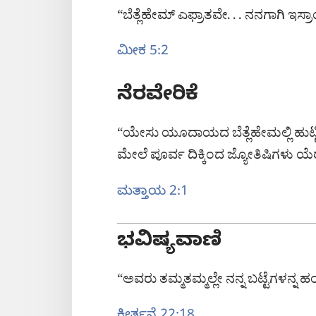
“ಬೆತ್ಲೆಹೇಮ್‌ ಎಫ್ರಾತವೇ. . . ನನಗಾಗಿ ಇಸ
ಮೀಕ 5:2
ನೆರವೇರಿಕೆ
“ಯೇಸು ಯೂದಾಯದ ಬೆತ್ಲೆಹೇಮಲ್ಲಿ ಹುಟ್ಟ
ಮೇಲೆ ಪೂರ್ವ ದಿಕ್ಕಿಂದ ಜ್ಯೋತಿಷಿಗಳು ಯ
ಮತ್ತಾಯ 2:1
ಭವಿಷ್ಯವಾಣಿ
“ಅವರು ತಮ್ಮತಮ್ಮಲ್ಲೇ ನನ್ನ ಬಟ್ಟೆಗಳನ್ನ ಹಂಚ್