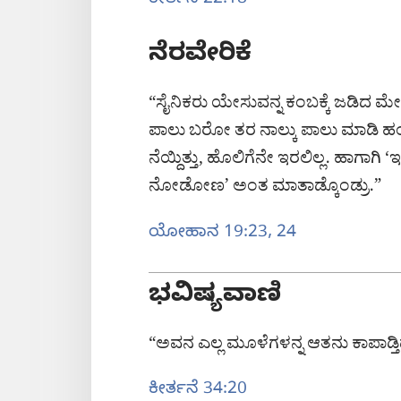
ಕೀರ್ತನೆ 22:18
ನೆರವೇರಿಕೆ
“ಸೈನಿಕರು ಯೇಸುವನ್ನ ಕಂಬಕ್ಕೆ ಜಡಿದ ಮೇ
ಪಾಲು ಬರೋ ತರ ನಾಲ್ಕು ಪಾಲು ಮಾಡಿ ಹಂಚ್ಕ
ನೆಯ್ದಿತ್ತು, ಹೊಲಿಗೆನೇ ಇರಲಿಲ್ಲ. ಹಾಗಾ
ನೋಡೋಣ’ ಅಂತ ಮಾತಾಡ್ಕೊಂಡ್ರು.”
ಯೋಹಾನ 19:​23, 24
ಭವಿಷ್ಯವಾಣಿ
“ಅವನ ಎಲ್ಲ ಮೂಳೆಗಳನ್ನ ಆತನು ಕಾಪಾಡ್ತಿದ
ಕೀರ್ತನೆ 34:20