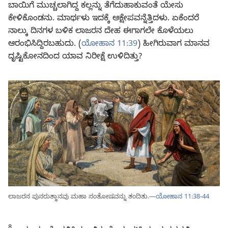
ಬಾಯಿಗೆ ಮುಚ್ಚಲಾಗಿದ್ದ ಕಲ್ಲನ್ನು ತೆಗೆದುಹಾಕುವಂತೆ ಯೇಸು
ಕೇಳಿಕೊಂಡನು. ಮಾರ್ಥಳು ಇದಕ್ಕೆ ಆಕ್ಷೇಪವನ್ನೆತ್ತಿದಳು. ಏಕೆಂದರೆ
ನಾಲ್ಕು ದಿನಗಳ ಬಳಿಕ ಲಾಜರನ ದೇಹ ಈಗಾಗಲೇ ಕೊಳೆಯಲು
ಆರಂಭಿಸಿದ್ದಿರಬಹುದು. (
ಯೋಹಾನ 11:39
) ಹೀಗಿರುವಾಗ ಮಾನವ
ದೃಷ್ಟಿಕೋನದಿಂದ ಯಾವ ನಿರೀಕ್ಷೆ ಉಳಿದಿತ್ತು?
ಲಾಜರನ ಪುನರುತ್ಥಾನವು ಮಹಾ ಸಂತೋಷವನ್ನು ತಂದಿತು.—
ಯೋಹಾನ 11:38-44