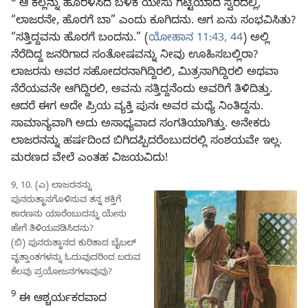
8
ಆ ಕಲ್ಲನ್ನು ಹೊರಳಿಸಿದ ಬಳಿಕ ಯೇಸು ಗಟ್ಟಿಯಾದ ಸ್ವರದಲ್ಲಿ,
“ಲಾಜರನೇ, ಹೊರಗೆ ಬಾ” ಎಂದು ಕೂಗಿದನು. ಆಗ ಏನು ಸಂಭವಿಸಿತು?
“ಸತ್ತಿದ್ದವನು ಹೊರಗೆ ಬಂದನು.” (
ಯೋಹಾನ 11:43, 44
) ಅಲ್ಲಿ
ನೆರೆದಿದ್ದ ಜನರಿಗಾದ ಸಂತೋಷವನ್ನು ನೀವು ಊಹಿಸಬಲ್ಲಿರಾ?
ಲಾಜರನು ಅವರ ಸಹೋದರನಾಗಿದ್ದಿರಲಿ, ಮಿತ್ರನಾಗಿದ್ದಿರಲಿ ಅಥವಾ
ನೆರೆಯವನೇ ಆಗಿದ್ದಿರಲಿ, ಅವನು ಸತ್ತಿದ್ದನೆಂದು ಅವರಿಗೆ ತಿಳಿದಿತ್ತು.
ಆದರೆ ಈಗ ಅದೇ ಪ್ರಿಯ ವ್ಯಕ್ತಿ ಪುನಃ ಅವರ ಮಧ್ಯೆ ನಿಂತಿದ್ದನು.
ಸಾಮಾನ್ಯವಾಗಿ ಅದು ಅಸಾಧ್ಯವಾದ ಸಂಗತಿಯಾಗಿತ್ತು. ಅನೇಕರು
ಲಾಜರನನ್ನು ಹರ್ಷದಿಂದ ಬಿಗಿದಪ್ಪಿದರೆಂಬುದರಲ್ಲಿ ಸಂಶಯವೇ ಇಲ್ಲ.
ಮರಣದ ವೇಲೆ ಎಂತಹ ವಿಜಯವಿದು!
9, 10. (ಎ) ಲಾಜರನನ್ನು
ಪುನರುತ್ಥಾನಗೊಳಿಸುವ ತನ್ನ ಶಕ್ತಿಗೆ
ಕಾರಣನು ಯಾರೆಂಬುದನ್ನು ಯೇಸು
ಹೇಗೆ ತಿಳಿಯಪಡಿಸಿದನು?
(ಬಿ) ಪುನರುತ್ಥಾನದ ಕುರಿತಾದ ಬೈಬಲ್‌
ವೃತ್ತಾಂತಗಳನ್ನು ಓದುವುದರಿಂದ ಬರುವ
ಕೆಲವು ಪ್ರಯೋಜನಗಳಾವುವು?
9
ಈ ಆಶ್ಚರ್ಯಕರವಾದ