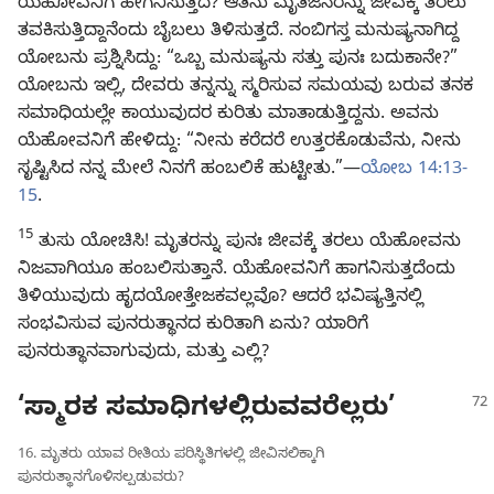
ಯೆಹೋವನಿಗೆ ಹೇಗನಿಸುತ್ತದೆ? ಆತನು ಮೃತಜನರನ್ನು ಜೀವಕ್ಕೆ ತರಲು
ತವಕಿಸುತ್ತಿದ್ದಾನೆಂದು ಬೈಬಲು ತಿಳಿಸುತ್ತದೆ. ನಂಬಿಗಸ್ತ ಮನುಷ್ಯನಾಗಿದ್ದ
ಯೋಬನು ಪ್ರಶ್ನಿಸಿದ್ದು: “ಒಬ್ಬ ಮನುಷ್ಯನು ಸತ್ತು ಪುನಃ ಬದುಕಾನೇ?”
ಯೋಬನು ಇಲ್ಲಿ, ದೇವರು ತನ್ನನ್ನು ಸ್ಮರಿಸುವ ಸಮಯವು ಬರುವ ತನಕ
ಸಮಾಧಿಯಲ್ಲೇ ಕಾಯುವುದರ ಕುರಿತು ಮಾತಾಡುತ್ತಿದ್ದನು. ಅವನು
ಯೆಹೋವನಿಗೆ ಹೇಳಿದ್ದು: “ನೀನು ಕರೆದರೆ ಉತ್ತರಕೊಡುವೆನು, ನೀನು
ಸೃಷ್ಟಿಸಿದ ನನ್ನ ಮೇಲೆ ನಿನಗೆ ಹಂಬಲಿಕೆ ಹುಟ್ಟೀತು.”—
ಯೋಬ 14:13-
15
.
15
ತುಸು ಯೋಚಿಸಿ! ಮೃತರನ್ನು ಪುನಃ ಜೀವಕ್ಕೆ ತರಲು ಯೆಹೋವನು
ನಿಜವಾಗಿಯೂ ಹಂಬಲಿಸುತ್ತಾನೆ. ಯೆಹೋವನಿಗೆ ಹಾಗನಿಸುತ್ತದೆಂದು
ತಿಳಿಯುವುದು ಹೃದಯೋತ್ತೇಜಕವಲ್ಲವೊ? ಆದರೆ ಭವಿಷ್ಯತ್ತಿನಲ್ಲಿ
ಸಂಭವಿಸುವ ಪುನರುತ್ಥಾನದ ಕುರಿತಾಗಿ ಏನು? ಯಾರಿಗೆ
ಪುನರುತ್ಥಾನವಾಗುವುದು, ಮತ್ತು ಎಲ್ಲಿ?
‘ಸ್ಮಾರಕ ಸಮಾಧಿಗಳಲ್ಲಿರುವವರೆಲ್ಲರು’
16. ಮೃತರು ಯಾವ ರೀತಿಯ ಪರಿಸ್ಥಿತಿಗಳಲ್ಲಿ ಜೀವಿಸಲಿಕ್ಕಾಗಿ
ಪುನರುತ್ಥಾನಗೊಳಿಸಲ್ಪಡುವರು?