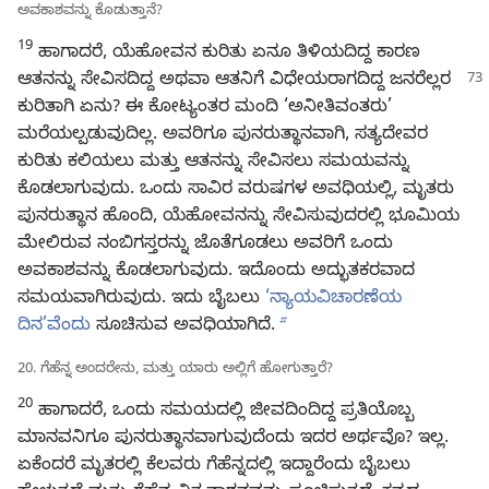
ಅವಕಾಶವನ್ನು ಕೊಡುತ್ತಾನೆ?
19
ಹಾಗಾದರೆ, ಯೆಹೋವನ ಕುರಿತು ಏನೂ ತಿಳಿಯದಿದ್ದ ಕಾರಣ
ಆತನನ್ನು ಸೇವಿಸದಿದ್ದ
ಅಥವಾ ಆತನಿಗೆ ವಿಧೇಯರಾಗದಿದ್ದ ಜನರೆಲ್ಲರ
ಕುರಿತಾಗಿ ಏನು? ಈ ಕೋಟ್ಯಂತರ ಮಂದಿ ‘ಅನೀತಿವಂತರು’
ಮರೆಯಲ್ಪಡುವುದಿಲ್ಲ. ಅವರಿಗೂ ಪುನರುತ್ಥಾನವಾಗಿ, ಸತ್ಯದೇವರ
ಕುರಿತು ಕಲಿಯಲು ಮತ್ತು ಆತನನ್ನು ಸೇವಿಸಲು ಸಮಯವನ್ನು
ಕೊಡಲಾಗುವುದು. ಒಂದು ಸಾವಿರ ವರುಷಗಳ ಅವಧಿಯಲ್ಲಿ, ಮೃತರು
ಪುನರುತ್ಥಾನ ಹೊಂದಿ, ಯೆಹೋವನನ್ನು ಸೇವಿಸುವುದರಲ್ಲಿ ಭೂಮಿಯ
ಮೇಲಿರುವ ನಂಬಿಗಸ್ತರನ್ನು ಜೊತೆಗೂಡಲು ಅವರಿಗೆ ಒಂದು
ಅವಕಾಶವನ್ನು ಕೊಡಲಾಗುವುದು. ಇದೊಂದು ಅದ್ಭುತಕರವಾದ
ಸಮಯವಾಗಿರುವುದು. ಇದು ಬೈಬಲು
‘ನ್ಯಾಯವಿಚಾರಣೆಯ
b
ದಿನ’ವೆಂದು
ಸೂಚಿಸುವ ಅವಧಿಯಾಗಿದೆ.
20. ಗೆಹೆನ್ನ ಅಂದರೇನು, ಮತ್ತು ಯಾರು ಅಲ್ಲಿಗೆ ಹೋಗುತ್ತಾರೆ?
20
ಹಾಗಾದರೆ, ಒಂದು ಸಮಯದಲ್ಲಿ ಜೀವದಿಂದಿದ್ದ ಪ್ರತಿಯೊಬ್ಬ
ಮಾನವನಿಗೂ ಪುನರುತ್ಥಾನವಾಗುವುದೆಂದು ಇದರ ಅರ್ಥವೊ? ಇಲ್ಲ.
ಏಕೆಂದರೆ ಮೃತರಲ್ಲಿ ಕೆಲವರು ಗೆಹೆನ್ನದಲ್ಲಿ ಇದ್ದಾರೆಂದು ಬೈಬಲು