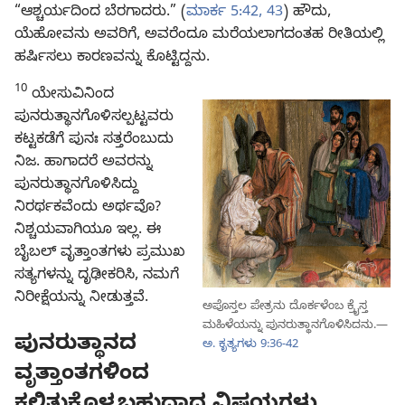
“ಆಶ್ಚರ್ಯದಿಂದ ಬೆರಗಾದರು.” (
ಮಾರ್ಕ 5:42, 43
) ಹೌದು,
ಯೆಹೋವನು ಅವರಿಗೆ, ಅವರೆಂದೂ ಮರೆಯಲಾಗದಂತಹ ರೀತಿಯಲ್ಲಿ
ಹರ್ಷಿಸಲು ಕಾರಣವನ್ನು ಕೊಟ್ಟಿದ್ದನು.
10
ಯೇಸುವಿನಿಂದ
ಪುನರುತ್ಥಾನಗೊಳಿಸಲ್ಪಟ್ಟವರು
ಕಟ್ಟಕಡೆಗೆ ಪುನಃ ಸತ್ತರೆಂಬುದು
ನಿಜ. ಹಾಗಾದರೆ ಅವರನ್ನು
ಪುನರುತ್ಥಾನಗೊಳಿಸಿದ್ದು
ನಿರರ್ಥಕವೆಂದು ಅರ್ಥವೊ?
ನಿಶ್ಚಯವಾಗಿಯೂ ಇಲ್ಲ. ಈ
ಬೈಬಲ್‌ ವೃತ್ತಾಂತಗಳು ಪ್ರಮುಖ
ಸತ್ಯಗಳನ್ನು ದೃಢೀಕರಿಸಿ, ನಮಗೆ
ನಿರೀಕ್ಷೆಯನ್ನು ನೀಡುತ್ತವೆ.
ಅಪೊಸ್ತಲ ಪೇತ್ರನು ದೊರ್ಕಳೆಂಬ ಕ್ರೈಸ್ತ
ಮಹಿಳೆಯನ್ನು ಪುನರುತ್ಥಾನಗೊಳಿಸಿದನು.—
ಪುನರುತ್ಥಾನದ
ಅ. ಕೃತ್ಯಗಳು 9:36-42
ವೃತ್ತಾಂತಗಳಿಂದ