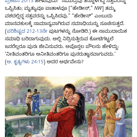
ಪ್ರಕಟನೆ 20:13
ಹೇಳುವುದು: “ಸಮುದ್ರವು ತನ್ನೊಳಗಿದ್ದ ಸತ್ತವರನ್ನು
ಒಪ್ಪಿಸಿತು; ಮೃತ್ಯುವೂ ಪಾತಾಳವೂ [“ಹೇಡೀಸ್‌,”
NW
] ತಮ್ಮ
ವಶದಲ್ಲಿದ್ದ ಸತ್ತವರನ್ನು ಒಪ್ಪಿಸಿದವು.” “ಹೇಡೀಸ್‌” ಎಂಬುದು
ಮಾನವಕುಲಕ್ಕೆ ಸಾಮಾನ್ಯವಾಗಿರುವ ಸಮಾಧಿಯನ್ನು ಸೂಚಿಸುತ್ತದೆ.
(
ಪರಿಶಿಷ್ಟದ 212-13ನೇ
ಪುಟಗಳನ್ನು ನೋಡಿರಿ.) ಈ ಸಾಮುದಾಯಿಕ
ಸಮಾಧಿ ಬರಿದಾಗುವುದು. ಅಲ್ಲಿ ನಿದ್ರಿಸುತ್ತಿರುವ ಕೋಟಿಗಟ್ಟಲೆ
ಜನರೆಲ್ಲರೂ ಪುನಃ ಜೀವಿಸುವರು. ಅಪೊಸ್ತಲ ಪೌಲನು ಹೇಳಿದ್ದು:
‘ನೀತಿವಂತರಿಗೂ ಅನೀತಿವಂತರಿಗೂ ಪುನರುತ್ಥಾನವಾಗುವದು.’
(
ಅ. ಕೃತ್ಯಗಳು 24:15
) ಅದರ ಅರ್ಥವೇನು?