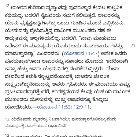
12
ಲಾಜರನ ಕುರಿತಾದ ವೃತ್ತಾಂತವು ಪುನರುತ್ಥಾನ ಕೇವಲ ಕಾಲ್ಪನಿಕ
ಕಥೆಯಲ್ಲ, ಬದಲಿಗೆ ನೈಜವೆಂದು ನಮಗೆ ಕಲಿಸುತ್ತದೆ. ಲಾಜರನನ್ನು
ಯೇಸು ಪ್ರತ್ಯಕ್ಷಸಾಕ್ಷಿಗಳಾಗಿದ್ದ ಒಂದು ಗುಂಪಿನ ಮುಂದೆ ಎಬ್ಬಿಸಿದನು.
ಯೇಸುವನ್ನು ದ್ವೇಷಿಸುತ್ತಿದ್ದ ಧಾರ್ಮಿಕ ಮುಖಂಡರು ಸಹ ಈ
ಅದ್ಭುತವನ್ನು ಅಲ್ಲಗಳೆಯಲಿಲ್ಲ. ಬದಲಿಗೆ, “ನಾವು ಮಾಡುವದು
ಇದೇನು? ಈ
ಮನುಷ್ಯನು [ಯೇಸು] ಬಹು ಸೂಚಕಕಾರ್ಯಗಳನ್ನು
ಮಾಡುತ್ತಾನಲ್ಲಾ” ಎಂದರವರು. (
ಯೋಹಾನ 11:47
) ಅನೇಕ ಜನರು
ಪುನರುತ್ಥಾನಗೊಂಡ ಲಾಜರನನ್ನು ನೋಡಲು ಹೋದರು. ಇದರಿಂದಾಗಿ
ಇನ್ನೂ ಹೆಚ್ಚು ಜನರು ಯೇಸುವಿನಲ್ಲಿ ನಂಬಿಕೆಯನ್ನಿಟ್ಟರು. ಯೇಸು
ದೇವರಿಂದ ಕಳುಹಿಸಲ್ಪಟ್ಟವನೆಂಬುದಕ್ಕೆ ಲಾಜರನು ಜೀವಂತ
ಸಾಕ್ಷ್ಯವಾಗಿದ್ದನೆಂಬುದನ್ನು ಅವರು ಗ್ರಹಿಸಿದರು. ಈ ಪುರಾವೆಯು ಎಷ್ಟು
ಪ್ರಬಲವಾದದ್ದಾಗಿತ್ತೆಂದರೆ, ಕಠಿನಹೃದಯದ ಕೆಲವು ಯೆಹೂದಿ ಧಾರ್ಮಿಕ
ಮುಖಂಡರು ಯೇಸುವನ್ನು ಮತ್ತು ಲಾಜರನನ್ನೂ ಕೊಲ್ಲಲು
ಯೋಜಿಸಿದರು.—
ಯೋಹಾನ 11:53;
12:9-11
.
13. ಯೆಹೋವನು ಮೃತರನ್ನು ನಿಜವಾಗಿಯೂ ಪುನರುತ್ಥಾನಗೊಳಿಸಬಲ್ಲನೆಂದು
ನಂಬುವುದಕ್ಕೆ ನಮಗೆ ಯಾವ ಆಧಾರವಿದೆ?
13