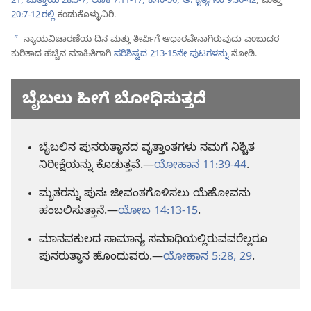
21;
ಮತ್ತಾಯ 28:5-7;
ಲೂಕ 7:11-17;
8:40-56;
ಅ. ಕೃತ್ಯಗಳು 9:36-42
; ಮತ್ತು
20:7-12 ರಲ್ಲಿ
ಕಂಡುಕೊಳ್ಳುವಿರಿ.
b
ನ್ಯಾಯವಿಚಾರಣೆಯ ದಿನ ಮತ್ತು ತೀರ್ಪಿಗೆ ಆಧಾರವೇನಾಗಿರುವುದು ಎಂಬುದರ
ಕುರಿತಾದ ಹೆಚ್ಚಿನ ಮಾಹಿತಿಗಾಗಿ
ಪರಿಶಿಷ್ಟದ 213-15ನೇ ಪುಟಗಳನ್ನು
ನೋಡಿ.
ಬೈಬಲು ಹೀಗೆ ಬೋಧಿಸುತ್ತದೆ
ಬೈಬಲಿನ ಪುನರುತ್ಥಾನದ ವೃತ್ತಾಂತಗಳು ನಮಗೆ ನಿಶ್ಚಿತ
ನಿರೀಕ್ಷೆಯನ್ನು ಕೊಡುತ್ತವೆ.—
ಯೋಹಾನ 11:39-44
.
ಮೃತರನ್ನು ಪುನಃ ಜೀವಂತಗೊಳಿಸಲು ಯೆಹೋವನು
ಹಂಬಲಿಸುತ್ತಾನೆ.—
ಯೋಬ 14:13-15
.
ಮಾನವಕುಲದ ಸಾಮಾನ್ಯ ಸಮಾಧಿಯಲ್ಲಿರುವವರೆಲ್ಲರೂ
ಪುನರುತ್ಥಾನ ಹೊಂದುವರು.—
ಯೋಹಾನ 5:28, 29
.