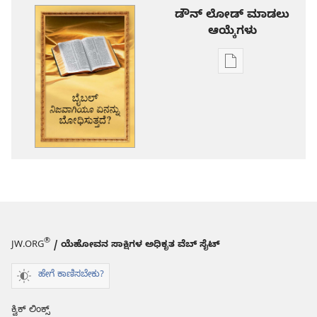
ಡೌನ್ ಲೋಡ್ ಮಾಡಲು
ಆಯ್ಕೆಗಳು
ಪ್ರಕಾಶನ
ಡೌನ್‌ಲೋಡ್‌
ಆಯ್ಕೆ
ಬೈಬಲ್‌
ನಿಜವಾಗಿಯೂ
ಏನನ್ನು
ಬೋಧಿಸುತ್ತದೆ?
®
JW.ORG
/ ಯೆಹೋವನ ಸಾಕ್ಷಿಗಳ ಅಧಿಕೃತ ವೆಬ್ ಸೈಟ್
ಹೇಗೆ ಕಾಣಿಸಬೇಕು?
ಕ್ವಿಕ್ ಲಿಂಕ್ಸ್