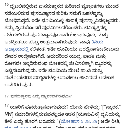
16
ಬೈಬಲಿನಲ್ಲಿರುವ ಪುನರುತ್ಥಾನದ ಕುರಿತಾದ ವೃತ್ತಾಂತಗಳು ಮುಂದೆ
ನಡೆಯಲಿರುವ ಪುನರುತ್ಥಾನದ ಕುರಿತು ನಮಗೆ ಬಹಳಷ್ಟನ್ನು
ಬೋಧಿಸುತ್ತವೆ. ಇದೇ ಭೂಮಿಯಲ್ಲಿ ಜೀವಕ್ಕೆ ಪುನಸ್ಸ್ಥಾಪಿಸಲ್ಪಟ್ಟವರು,
ತಮ್ಮ ಪ್ರಿಯರೊಂದಿಗೆ ಪುನರ್ಮಿಲನಗೊಂಡರು. ಭವಿಷ್ಯತ್ತಿನಲ್ಲಿ
ನಡೆಯಲಿರುವ ಪುನರುತ್ಥಾನವೂ ಹಾಗೆಯೇ ಇರುವುದು, ಮತ್ತು
ಅದಕ್ಕಿಂತಲೂ ಹೆಚ್ಚು ಉತ್ತಮವಾಗಿರುವುದು. ನಾವು
3ನೆಯ
ಅಧ್ಯಾಯದಲ್ಲಿ
ಕಲಿತಂತೆ, ಇಡೀ ಭೂಮಿಯು ಪರದೈಸಾಗಬೇಕೆಂಬುದು
ದೇವರ ಉದ್ದೇಶವಾಗಿದೆ. ಆದುದರಿಂದ ಯುದ್ಧ, ಪಾತಕ ಮತ್ತು
ರೋಗವೇ ಇಲ್ಲದಿರುವಂಥ ಲೋಕದಲ್ಲಿ ಜೀವಿಸಲಿಕ್ಕಾಗಿ ಮೃತರನ್ನು
ಎಬ್ಬಿಸಲಾಗುವುದು. ಇದೇ ಭೂಮಿಯ ಮೇಲೆ ಶಾಂತಿ ಮತ್ತು
ಸಂತೋಷಭರಿತ ಪರಿಸ್ಥಿತಿಗಳಲ್ಲಿ ಅನಂತಕಾಲ ಜೀವಿಸುವ ಅವಕಾಶ
ಅವರಿಗಿರುವುದು.
17. ಪುನರುತ್ಥಾನವು ಎಷ್ಟು ವ್ಯಾಪಕವಾಗಿರುವುದು?
17
ಯಾರಿಗೆ ಪುನರುತ್ಥಾನವಾಗುವುದು? ಯೇಸು ಹೇಳಿದ್ದು: ‘[“ಸ್ಮಾರಕ,”
NW
] ಸಮಾಧಿಗಳಲ್ಲಿರುವವ
ರೆಲ್ಲರೂ
ಆತನ [ಯೇಸುವಿನ] ಧ್ವನಿಯನ್ನು
ಕೇಳಿ ಎದ್ದು ಹೊರಗೆ ಬರುವರು.’ (
ಯೋಹಾನ 5:28, 29
) ಅದೇ ರೀತಿ,