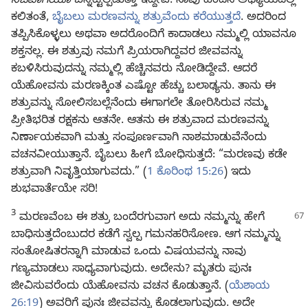
ನಿಜವಾಗಿಯೂ
ಬೆನ್ನಟ್ಟಲ್ಪಡುತ್ತಾ ಇದ್ದೇವೆ. ನಾವು ಹಿಂದಿನ ಅಧ್ಯಾಯದಲ್ಲಿ
ಕಲಿತಂತೆ,
ಬೈಬಲು ಮರಣವನ್ನು ಶತ್ರುವೆಂದು ಕರೆಯುತ್ತದೆ
. ಅದರಿಂದ
ತಪ್ಪಿಸಿಕೊಳ್ಳಲು ಅಥವಾ ಅದರೊಂದಿಗೆ ಕಾದಾಡಲು ನಮ್ಮಲ್ಲಿ ಯಾವನೂ
ಶಕ್ತನಲ್ಲ. ಈ ಶತ್ರುವು ನಮಗೆ ಪ್ರಿಯರಾಗಿದ್ದವರ ಜೀವವನ್ನು
ಕಬಳಿಸಿರುವುದನ್ನು ನಮ್ಮಲ್ಲಿ ಹೆಚ್ಚಿನವರು ನೋಡಿದ್ದೇವೆ. ಆದರೆ
ಯೆಹೋವನು ಮರಣಕ್ಕಿಂತ ಎಷ್ಟೋ ಹೆಚ್ಚು ಬಲಾಢ್ಯನು. ತಾನು ಈ
ಶತ್ರುವನ್ನು ಸೋಲಿಸಬಲ್ಲೆನೆಂದು ಈಗಾಗಲೇ ತೋರಿಸಿರುವ ನಮ್ಮ
ಪ್ರೀತಿಭರಿತ ರಕ್ಷಕನು ಆತನೇ. ಆತನು ಈ ಶತ್ರುವಾದ ಮರಣವನ್ನು
ನಿರ್ಣಾಯಕವಾಗಿ ಮತ್ತು ಸಂಪೂರ್ಣವಾಗಿ ನಾಶಮಾಡುವೆನೆಂದು
ವಚನವೀಯುತ್ತಾನೆ. ಬೈಬಲು ಹೀಗೆ ಬೋಧಿಸುತ್ತದೆ: “ಮರಣವು ಕಡೇ
ಶತ್ರುವಾಗಿ ನಿವೃತ್ತಿಯಾಗುವದು.” (
1 ಕೊರಿಂಥ 15:26
) ಇದು
ಶುಭವಾರ್ತೆಯೇ ಸರಿ!
3
ಮರಣವೆಂಬ ಈ ಶತ್ರು ಬಂದೆರಗುವಾಗ ಅದು ನಮ್ಮನ್ನು ಹೇಗೆ
ಬಾಧಿಸುತ್ತದೆಂಬುದರ ಕಡೆಗೆ ಸ್ವಲ್ಪ ಗಮನಹರಿಸೋಣ. ಆಗ ನಮ್ಮನ್ನು
ಸಂತೋಷಿತರನ್ನಾಗಿ ಮಾಡುವ ಒಂದು ವಿಷಯವನ್ನು ನಾವು
ಗಣ್ಯಮಾಡಲು ಸಾಧ್ಯವಾಗುವುದು. ಅದೇನು? ಮೃತರು ಪುನಃ
ಜೀವಿಸುವರೆಂದು ಯೆಹೋವನು ವಚನ ಕೊಡುತ್ತಾನೆ. (
ಯೆಶಾಯ
26:19
) ಅವರಿಗೆ ಪುನಃ ಜೀವವನ್ನು ಕೊಡಲಾಗುವುದು. ಅದೇ