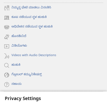
ನಿಮ್ಮನ್ನ ಭೇಟಿ ಮಾಡಲು ವಿನಂತಿಸಿ
ಕೂಟ ನಡೆಯುವ ಸ್ಥಳ ಹುಡುಕಿ
(opens
new
ಅಧಿವೇಶನ ನಡೆಯುವ ಸ್ಥಳ ಹುಡುಕಿ
(opens
window)
new
ಹೊಸತೇನಿದೆ
window)
ವಿಡಿಯೊಗಳು
Videos with Audio Descriptions
ಹುಡುಕಿ
ಗ್ಲೋಬಲ್‌ ಕಮ್ಯುನಿಕೇಷನ್ಸ್‌
ಸಹಾಯ
ಕಾಣಿಕೆಗಳು
Privacy Settings
(opens
new