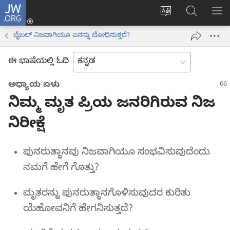
JW.ORG
ಲಾಗ್
ವೆಬ್‌ಸೈಟ್‌ನ
JW.ORGನಲ್ಲ
ಮೆ
ಇನ್
ಭಾಷೆಯನ್ನು
ಹುಡುಕಿ
ತೋ
(opens
ಬೈಬಲ್‌ ನಿಜವಾಗಿಯೂ ಏನನ್ನು ಬೋಧಿಸುತ್ತದೆ?
ಬದಲಿಸು
new
window)
ಈ ಭಾಷೆಯಲ್ಲಿ ಓದಿ
ಅಧ್ಯಾಯ ಏಳು
ನಿಮ್ಮ ಮೃತ ಪ್ರಿಯ ಜನರಿಗಿರುವ ನಿಜ
ನಿರೀಕ್ಷೆ
ಪುನರುತ್ಥಾನವು ನಿಜವಾಗಿಯೂ ಸಂಭವಿಸುವುದೆಂದು
ನಮಗೆ ಹೇಗೆ ಗೊತ್ತು?
ಮೃತರನ್ನು ಪುನರುತ್ಥಾನಗೊಳಿಸುವುದರ ಕುರಿತು
ಯೆಹೋವನಿಗೆ ಹೇಗನಿಸುತ್ತದೆ?