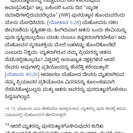
ಪುನರುತ್ಥಾನವನ್ನು ನಿಜತ್ವವೆಂದು ಅಂಗೀಕರಿಸುವುದು
ಅವಾಸ್ತವಿಕವೊ? ಇಲ್ಲ, ಏಕೆಂದರೆ ಒಂದು ದಿನ “ಸ್ಮಾರಕ
ಸಮಾಧಿಗಳಲ್ಲಿರುವವರೆಲ್ಲರೂ” (
NW
) ಪುನರುತ್ಥಾನ ಹೊಂದುವರೆಂದು
ಯೇಸು ಬೋಧಿಸಿದನು. (
ಯೋಹಾನ 5:28
) ಯೆಹೋವನು ಸಕಲ
ಜೀವರಾಶಿಯ ಸೃಷ್ಟಿಕರ್ತನು. ಹೀಗಿರುವಾಗ ಆತನು ಒಂದು ಜೀವಿಯನ್ನು
ಪುನಃ ಸೃಷ್ಟಿಸಬಲ್ಲನೆಂಬ ಮಾತು ನಂಬಲು ಕಷ್ಟಕರವಾಗಿರಬೇಕೊ? ಇದು
ಯೆಹೋವನ ಸ್ಮರಣಶಕ್ತಿಯ ಮೇಲೆ ಬಹಳಷ್ಟು ಹೊಂದಿಕೊಂಡಿದೆ
ಎಂಬುದು ನಿಶ್ಚಯ. ಮೃತರಾಗಿರುವ ನಮ್ಮ ಪ್ರಿಯರನ್ನು ಆತನು
ನೆನಪಿನಲ್ಲಿಡಬಲ್ಲನೊ? ವಿಶ್ವದಲ್ಲಿ ಅಸಂಖ್ಯಾತ ನಕ್ಷತ್ರಗಳಿವೆ ಆದರೆ
ದೇವರು ಅವುಗಳಲ್ಲಿ ಪ್ರತಿಯೊಂದನ್ನು ಹೆಸರೆತ್ತಿ ಕರೆಯುತ್ತಾನೆ!
(
ಯೆಶಾಯ 40:26
) ಆದಕಾರಣ ಯೆಹೋವ ದೇವರು ಮೃತರಾಗಿರುವ
ನಮ್ಮ ಪ್ರಿಯಜನರ ಪ್ರತಿಯೊಂದೂ ವಿವರವನ್ನು ಕೂಲಂಕಷವಾಗಿ
ನೆನಪಿಸಿಕೊಳ್ಳಬಲ್ಲನು ಮತ್ತು ಆತನು ಅವರನ್ನು ಪುನರುತ್ಥಾನಗೊಳಿಸಲು
ಸಿದ್ಧನಾಗಿದ್ದಾನೆ.
14, 15. ಯೋಬನು ಏನು ಹೇಳಿದನೊ ಅದಕ್ಕನುಸಾರ, ಮೃತರನ್ನು ಪುನಃ ಜೀವಕ್ಕೆ ತರುವ
ವಿಷಯದಲ್ಲಿ ಯೆಹೋವನಿಗೆ ಹೇಗನಿಸುತ್ತದೆ?
14
ಆದರೆ ಮೃತರನ್ನು ಪುನರುತ್ಥಾನಗೊಳಿಸುವುದರ ಕುರಿತು