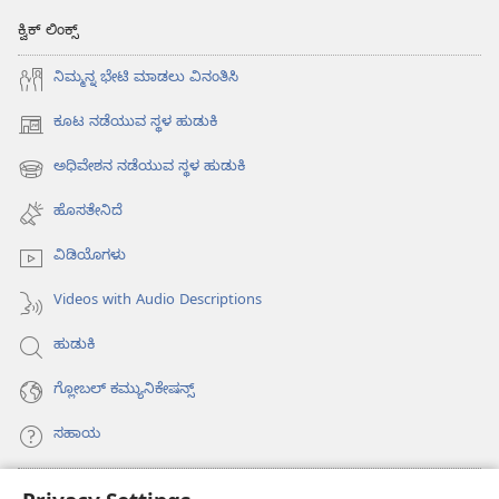
ಕ್ವಿಕ್ ಲಿಂಕ್ಸ್
ನಿಮ್ಮನ್ನ ಭೇಟಿ ಮಾಡಲು ವಿನಂತಿಸಿ
ಕೂಟ ನಡೆಯುವ ಸ್ಥಳ ಹುಡುಕಿ
(opens
new
ಅಧಿವೇಶನ ನಡೆಯುವ ಸ್ಥಳ ಹುಡುಕಿ
(opens
window)
new
ಹೊಸತೇನಿದೆ
window)
ವಿಡಿಯೊಗಳು
Videos with Audio Descriptions
ಹುಡುಕಿ
ಗ್ಲೋಬಲ್‌ ಕಮ್ಯುನಿಕೇಷನ್ಸ್‌
ಸಹಾಯ
ಕಾಣಿಕೆಗಳು