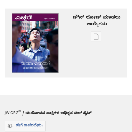
ಡೌನ್ ಲೋಡ್ ಮಾಡಲು
ಆಯ್ಕೆಗಳು
ಪ್ರಕಾಶನ
ಡೌನ್‌ಲೋಡ್‌
ಆಯ್ಕೆ
ಎಚ್ಚರ!
ದೇವರು
ಇದ್ದಾನಾ?
ಇರುವುದಾದರೆ
ನಮಗೇನು
ಪ್ರಯೋಜನ?
®
JW.ORG
/ ಯೆಹೋವನ ಸಾಕ್ಷಿಗಳ ಅಧಿಕೃತ ವೆಬ್ ಸೈಟ್
ಹೇಗೆ ಕಾಣಿಸಬೇಕು?