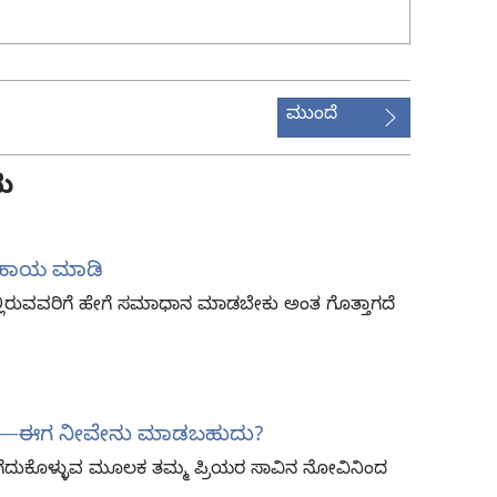
ಮುಂದೆ
ು
 ಸಹಾಯ ಮಾಡಿ
ಲ್ಲಿರುವವರಿಗೆ ಹೇಗೆ ಸಮಾಧಾನ ಮಾಡಬೇಕು ಅಂತ ಗೊತ್ತಾಗದೆ
ಜೆಗಳು—ಈಗ ನೀವೇನು ಮಾಡಬಹುದು?
 ತೆಗೆದುಕೊಳ್ಳುವ ಮೂಲಕ ತಮ್ಮ ಪ್ರಿಯರ ಸಾವಿನ ನೋವಿನಿಂದ