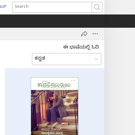
ಇನ್
ens
Search
w
dow)
ಈ ಭಾಷೆಯಲ್ಲಿ ಓದಿ