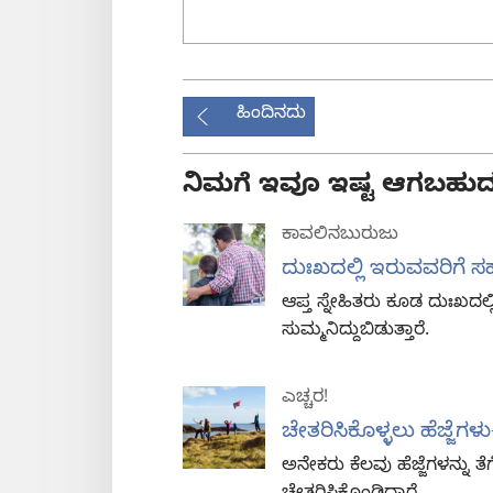
ಹಿಂದಿನದು
ನಿಮಗೆ ಇವೂ ಇಷ್ಟ ಆಗಬಹುದ
ಕಾವಲಿನಬುರುಜು
ದುಃಖದಲ್ಲಿ ಇರುವವರಿಗೆ
ಆಪ್ತ ಸ್ನೇಹಿತರು ಕೂಡ ದುಃಖದ
ಸುಮ್ಮನಿದ್ದುಬಿಡುತ್ತಾರೆ.
ಎಚ್ಚರ!
ಚೇತರಿಸಿಕೊಳ್ಳಲು ಹೆಜ್
ಅನೇಕರು ಕೆಲವು ಹೆಜ್ಜೆಗಳನ್ನು