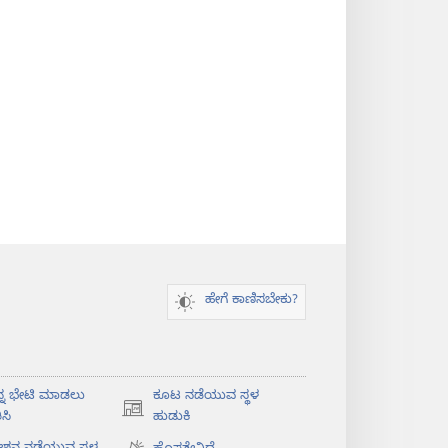
ಹೇಗೆ ಕಾಣಿಸಬೇಕು?
ನ್ನ ಭೇಟಿ ಮಾಡಲು
ಕೂಟ ನಡೆಯುವ ಸ್ಥಳ
(opens
ಸಿ
ಹುಡುಕಿ
new