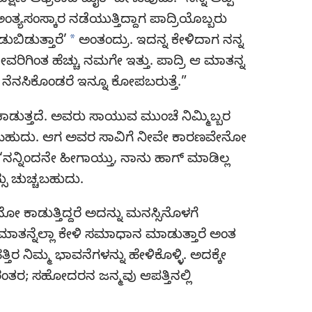
ಷಿಣ ಆಫ್ರಿಕಾದ ಮೈಕ್‌ ಹೇಳುವುದು: “ನನ್ನ ಅಪ್ಪ
ಯಸಂಸ್ಕಾರ ನಡೆಯುತ್ತಿದ್ದಾಗ ಪಾದ್ರಿಯೊಬ್ಬರು
a
ುಬಿಡುತ್ತಾರೆ’
ಅಂತಂದ್ರು. ಇದನ್ನ ಕೇಳಿದಾಗ ನನ್ನ
ೇವರಿಗಿಂತ ಹೆಚ್ಚು ನಮಗೇ ಇತ್ತು. ಪಾದ್ರಿ ಆ ಮಾತನ್ನ
ನೆನಸಿಕೊಂಡರೆ ಇನ್ನೂ ಕೋಪಬರುತ್ತೆ.”
 ಕಾಡುತ್ತದೆ. ಅವರು ಸಾಯುವ ಮುಂಚೆ ನಿಮ್ಮಿಬ್ಬರ
ಿರಬಹುದು. ಆಗ ಅವರ ಸಾವಿಗೆ ನೀವೇ ಕಾರಣವೇನೋ
ನನ್ನಿಂದನೇ ಹೀಗಾಯ್ತು, ನಾನು ಹಾಗ್‌ ಮಾಡಿಲ್ಲ
್ಸು ಚುಚ್ಚಬಹುದು.
ಕಾಡುತ್ತಿದ್ದರೆ ಅದನ್ನು ಮನಸ್ಸಿನೊಳಗೆ
ಮಾತನ್ನೆಲ್ಲಾ ಕೇಳಿ ಸಮಾಧಾನ ಮಾಡುತ್ತಾರೆ ಅಂತ
್ತಿರ ನಿಮ್ಮ ಭಾವನೆಗಳನ್ನು ಹೇಳಿಕೊಳ್ಳಿ. ಅದಕ್ಕೇ
ನಿರಂತರ; ಸಹೋದರನ ಜನ್ಮವು ಆಪತ್ತಿನಲ್ಲಿ