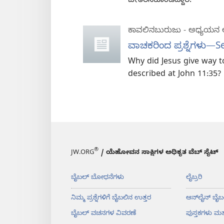
ಚೇತರಿಸಿಕೊಂಡಿದ್ದಾರೆ.
ಕಾವಲಿನಬುರುಜು - ಅಧ್ಯಯನ ಆವ
ವಾಚಕರಿಂದ ಪ್ರಶ್ನೆಗಳು​
Why did Jesus give way to
described at John 11:35?
®
JW.ORG
/ ಯೆಹೋವನ ಸಾಕ್ಷಿಗಳ ಅಧಿಕೃತ ವೆಬ್ ಸೈಟ್
ಬೈಬಲ್‌ ಬೋಧನೆಗಳು
ಲೈಬ್ರರಿ
ನಿಮ್ಮ ಪ್ರಶ್ನೆಗಳಿಗೆ ಬೈಬಲಿನ ಉತ್ತರ
ಆನ್‌ಲೈನ್‌ ಬೈಬ
ಬೈಬಲ್‌ ವಚನಗಳ ವಿವರಣೆ
ಪುಸ್ತಕಗಳು ಮತ್