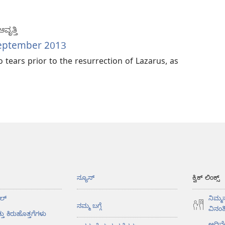
ೃತ್ತಿ
—September 2013
 tears prior to the resurrection of Lazarus, as
ನ್ಯೂಸ್‌
ಕ್ವಿಕ್ ಲಿಂಕ್ಸ್
ಲ್‌
ನಿಮ್ಮ
ನಮ್ಮ ಬಗ್ಗೆ
ವಿನಂತಿ
ತು ಕಿರುಹೊತ್ತಗೆಗಳು