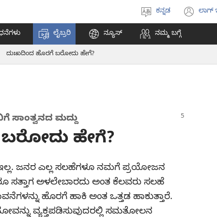
ಕನ್ನಡ
ಲಾಗ್ 
ಭಾಷೆಯನ್ನು
(op
ಆಯ್ಕೆ
ne
ಧನೆಗಳು
ಲೈಬ್ರರಿ
ನ್ಯೂಸ್‌
ನಮ್ಮ ಬಗ್ಗೆ
ಮಾಡಿ
win
ದುಃಖದಿಂದ ಹೊರಗೆ ಬರೋದು ಹೇಗೆ?
 ಸಾಂತ್ವನದ ಮದ್ದು
 ಬರೋದು ಹೇಗೆ?
ಿ ಇಲ್ಲ. ಜನರ ಎಲ್ಲ ಸಲಹೆಗಳೂ ನಮಗೆ ಪ್ರಯೋಜನ
ರೂ ಸತ್ತಾಗ ಅಳಲೇಬಾರದು ಅಂತ ಕೆಲವರು ಸಲಹೆ
ಭಾವನೆಗಳನ್ನು ಹೊರಗೆ ಹಾಕಿ ಅಂತ ಒತ್ತಡ ಹಾಕುತ್ತಾರೆ.
 ನೋವನ್ನು ವ್ಯಕ್ತಪಡಿಸುವುದರಲ್ಲಿ ಸಮತೋಲನ