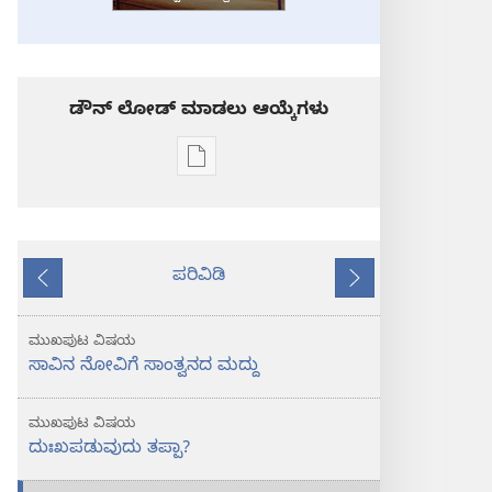
ಡೌನ್ ಲೋಡ್ ಮಾಡಲು ಆಯ್ಕೆಗಳು
ಪ್ರಕಾಶನ
ಡೌನ್‌ಲೋಡ್‌
ಆಯ್ಕೆ
ಕಾವಲಿನಬುರುಜು
ಪರಿವಿಡಿ
ಸಾವಿನ
ಹಿಂದಿನದು
ಮುಂದೆ
ನೋವಿಗೆ
ಸಾಂತ್ವನದ
ಮುಖಪುಟ ವಿಷಯ
ಮದ್ದು
ಸಾವಿನ ನೋವಿಗೆ ಸಾಂತ್ವನದ ಮದ್ದು
ಮುಖಪುಟ ವಿಷಯ
ದುಃಖಪಡುವುದು ತಪ್ಪಾ?