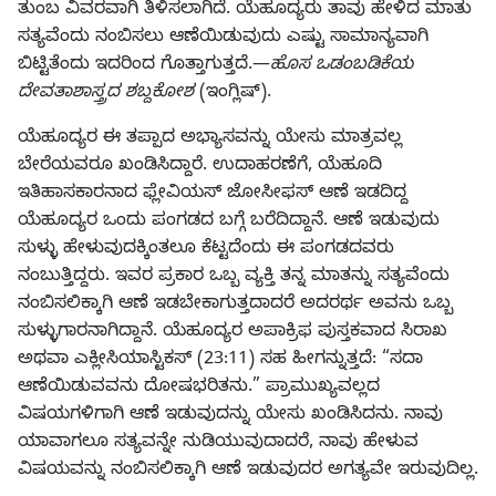
ತುಂಬ ವಿವರವಾಗಿ ತಿಳಿಸಲಾಗಿದೆ. ಯೆಹೂದ್ಯರು ತಾವು ಹೇಳಿದ ಮಾತು
ಸತ್ಯವೆಂದು ನಂಬಿಸಲು ಆಣೆಯಿಡುವುದು ಎಷ್ಟು ಸಾಮಾನ್ಯವಾಗಿ
ಬಿಟ್ಟಿತೆಂದು ಇದರಿಂದ ಗೊತ್ತಾಗುತ್ತದೆ.—
ಹೊಸ ಒಡಂಬಡಿಕೆಯ
ದೇವತಾಶಾಸ್ತ್ರದ ಶಬ್ದಕೋಶ
(ಇಂಗ್ಲಿಷ್‌).
ಯೆಹೂದ್ಯರ ಈ ತಪ್ಪಾದ ಅಭ್ಯಾಸವನ್ನು ಯೇಸು ಮಾತ್ರವಲ್ಲ
ಬೇರೆಯವರೂ ಖಂಡಿಸಿದ್ದಾರೆ. ಉದಾಹರಣೆಗೆ, ಯೆಹೂದಿ
ಇತಿಹಾಸಕಾರನಾದ ಫ್ಲೇವಿಯಸ್‌ ಜೋಸೀಫಸ್‌ ಆಣೆ ಇಡದಿದ್ದ
ಯೆಹೂದ್ಯರ ಒಂದು ಪಂಗಡದ ಬಗ್ಗೆ ಬರೆದಿದ್ದಾನೆ. ಆಣೆ ಇಡುವುದು
ಸುಳ್ಳು ಹೇಳುವುದಕ್ಕಿಂತಲೂ ಕೆಟ್ಟದೆಂದು ಈ ಪಂಗಡದವರು
ನಂಬುತ್ತಿದ್ದರು. ಇವರ ಪ್ರಕಾರ ಒಬ್ಬ ವ್ಯಕ್ತಿ ತನ್ನ ಮಾತನ್ನು ಸತ್ಯವೆಂದು
ನಂಬಿಸಲಿಕ್ಕಾಗಿ ಆಣೆ ಇಡಬೇಕಾಗುತ್ತದಾದರೆ ಅದರರ್ಥ ಅವನು ಒಬ್ಬ
ಸುಳ್ಳುಗಾರನಾಗಿದ್ದಾನೆ. ಯೆಹೂದ್ಯರ ಅಪಾಕ್ರಿಫ ಪುಸ್ತಕವಾದ ಸಿರಾಖ
ಅಥವಾ ಎಕ್ಲೀಸಿಯಾಸ್ಟಿಕಸ್‌ (23:11) ಸಹ ಹೀಗನ್ನುತ್ತದೆ: “ಸದಾ
ಆಣೆಯಿಡುವವನು ದೋಷಭರಿತನು.” ಪ್ರಾಮುಖ್ಯವಲ್ಲದ
ವಿಷಯಗಳಿಗಾಗಿ ಆಣೆ ಇಡುವುದನ್ನು ಯೇಸು ಖಂಡಿಸಿದನು. ನಾವು
ಯಾವಾಗಲೂ ಸತ್ಯವನ್ನೇ ನುಡಿಯುವುದಾದರೆ, ನಾವು ಹೇಳುವ
ವಿಷಯವನ್ನು ನಂಬಿಸಲಿಕ್ಕಾಗಿ ಆಣೆ ಇಡುವುದರ ಅಗತ್ಯವೇ ಇರುವುದಿಲ್ಲ.