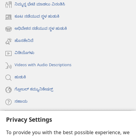
ನಿಮ್ಮನ್ನ ಭೇಟಿ ಮಾಡಲು ವಿನಂತಿಸಿ
ಕೂಟ ನಡೆಯುವ ಸ್ಥಳ ಹುಡುಕಿ
(opens
new
ಅಧಿವೇಶನ ನಡೆಯುವ ಸ್ಥಳ ಹುಡುಕಿ
(opens
window)
new
ಹೊಸತೇನಿದೆ
window)
ವಿಡಿಯೊಗಳು
Videos with Audio Descriptions
ಹುಡುಕಿ
ಗ್ಲೋಬಲ್‌ ಕಮ್ಯುನಿಕೇಷನ್ಸ್‌
ಸಹಾಯ
ಕಾಣಿಕೆಗಳು
Privacy Settings
(opens
new
To provide you with the best possible experience, we
window)