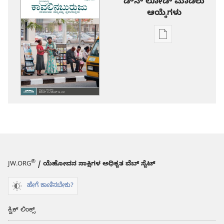
ಡೌನ್ ಲೋಡ್ ಮಾಡಲು
ಆಯ್ಕೆಗಳು
ಪ್ರಕಾಶನ
ಡೌನ್‌ಲೋಡ್‌
ಆಯ್ಕೆ
ಕಾವಲಿನಬುರುಜು
-
ಅಧ್ಯಯನ
ಆವೃತ್ತಿ
ಅಕ್ಟೋಬರ್ 2017
®
JW.ORG
/ ಯೆಹೋವನ ಸಾಕ್ಷಿಗಳ ಅಧಿಕೃತ ವೆಬ್ ಸೈಟ್
ಹೇಗೆ ಕಾಣಿಸಬೇಕು?
ಕ್ವಿಕ್ ಲಿಂಕ್ಸ್