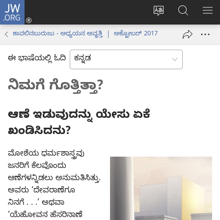
JW.ORG
ಲಾಗ್
ವೆಬ್‌ಸೈಟ್‌ನ
JW.ORGನಲ್ಲ
ಮೆ
ಇನ್
ಭಾಷೆಯನ್ನು
ಹುಡುಕಿ
ತೋ
(opens
ಕಾವಲಿನಬುರುಜು - ಅಧ್ಯಯನ ಆವೃತ್ತಿ | ಅಕ್ಟೋಬರ್ 2017
ಬದಲಿಸು
new
window)
ಈ ಭಾಷೆಯಲ್ಲಿ ಓದಿ
ನಿಮಗೆ ಗೊತ್ತಿತ್ತಾ?
ಆಣೆ ಇಡುವುದನ್ನು ಯೇಸು ಏಕೆ
ಖಂಡಿಸಿದನು?
ಮೋಶೆಯ ಧರ್ಮಶಾಸ್ತ್ರವು
ಜನರಿಗೆ ಕೆಲವೊಂದು
ಆಣೆಗಳನ್ನಿಡಲು ಅನುಮತಿಸಿತ್ತು.
ಅವರು ‘ದೇವರಾಣೆಗೂ
ನಿನಗೆ . . .’ ಅಥವಾ
‘ಯೆಹೋವನ ಹೆಸರಿನಾಣೆ