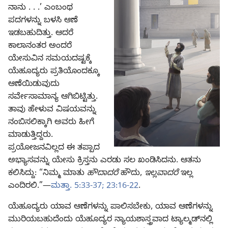
ನಾನು . . .’ ಎಂಬಂಥ
ಪದಗಳನ್ನು ಬಳಸಿ ಆಣೆ
ಇಡಬಹುದಿತ್ತು. ಆದರೆ
ಕಾಲಾನಂತರ ಅಂದರೆ
ಯೇಸುವಿನ ಸಮಯದಷ್ಟಕ್ಕೆ
ಯೆಹೂದ್ಯರು ಪ್ರತಿಯೊಂದಕ್ಕೂ
ಆಣೆಯಿಡುವುದು
ಸರ್ವೇಸಾಮಾನ್ಯ ಆಗಿಬಿಟ್ಟಿತ್ತು.
ತಾವು ಹೇಳುವ ವಿಷಯವನ್ನು
ನಂಬಿಸಲಿಕ್ಕಾಗಿ ಅವರು ಹೀಗೆ
ಮಾಡುತ್ತಿದ್ದರು.
ಪ್ರಯೋಜನವಿಲ್ಲದ ಈ ತಪ್ಪಾದ
ಅಭ್ಯಾಸವನ್ನು ಯೇಸು ಕ್ರಿಸ್ತನು ಎರಡು ಸಲ ಖಂಡಿಸಿದನು. ಆತನು
ಕಲಿಸಿದ್ದು: “ನಿಮ್ಮ ಮಾತು
ಹೌದಾದರೆ
ಹೌದು,
ಇಲ್ಲವಾದರೆ
ಇಲ್ಲ
ಎಂದಿರಲಿ.”—
ಮತ್ತಾ. 5:33-37;
23:16-22
.
ಯೆಹೂದ್ಯರು ಯಾವ ಆಣೆಗಳನ್ನು ಪಾಲಿಸಬೇಕು, ಯಾವ ಆಣೆಗಳನ್ನು
ಮುರಿಯಬಹುದೆಂದು ಯೆಹೂದ್ಯರ ನ್ಯಾಯಶಾಸ್ತ್ರವಾದ ಟ್ಯಾಲ್ಮಡ್‌ನಲ್ಲಿ