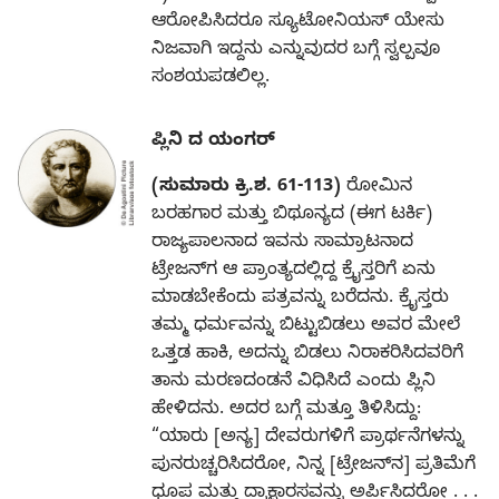
ಆರೋಪಿಸಿದರೂ ಸ್ಯೂಟೋನಿಯಸ್‌ ಯೇಸು
ನಿಜವಾಗಿ ಇದ್ದನು ಎನ್ನುವುದರ ಬಗ್ಗೆ ಸ್ವಲ್ಪವೂ
ಸಂಶಯಪಡಲಿಲ್ಲ.
ಪ್ಲಿನಿ ದ ಯಂಗರ್‌
(ಸುಮಾರು ಕ್ರಿ.ಶ. 61-113)
ರೋಮಿನ
ಬರಹಗಾರ ಮತ್ತು ಬಿಥೂನ್ಯದ (ಈಗ ಟರ್ಕಿ)
ರಾಜ್ಯಪಾಲನಾದ ಇವನು ಸಾಮ್ರಾಟನಾದ
ಟ್ರೇಜನ್‌ಗ ಆ ಪ್ರಾಂತ್ಯದಲ್ಲಿದ್ದ ಕ್ರೈಸ್ತರಿಗೆ ಏನು
ಮಾಡಬೇಕೆಂದು ಪತ್ರವನ್ನು ಬರೆದನು. ಕ್ರೈಸ್ತರು
ತಮ್ಮ ಧರ್ಮವನ್ನು ಬಿಟ್ಟುಬಿಡಲು ಅವರ ಮೇಲೆ
ಒತ್ತಡ ಹಾಕಿ, ಅದನ್ನು ಬಿಡಲು ನಿರಾಕರಿಸಿದವರಿಗೆ
ತಾನು ಮರಣದಂಡನೆ ವಿಧಿಸಿದೆ ಎಂದು ಪ್ಲಿನಿ
ಹೇಳಿದನು. ಅದರ ಬಗ್ಗೆ ಮತ್ತೂ ತಿಳಿಸಿದ್ದು:
“ಯಾರು [ಅನ್ಯ] ದೇವರುಗಳಿಗೆ ಪ್ರಾರ್ಥನೆಗಳನ್ನು
ಪುನರುಚ್ಚರಿಸಿದರೋ, ನಿನ್ನ [ಟ್ರೇಜನ್‌ನ] ಪ್ರತಿಮೆಗೆ
ಧೂಪ ಮತ್ತು ದ್ರಾಕ್ಷಾರಸವನ್ನು ಅರ್ಪಿಸಿದರೋ . . .