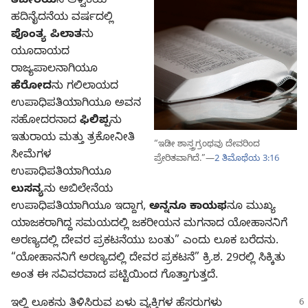
ತಿಬೇರಿಯ
ನ ಆಳ್ವಿಕೆಯ
ಹದಿನೈದನೆಯ ವರ್ಷದಲ್ಲಿ
ಪೊಂತ್ಯ ಪಿಲಾತ
ನು
ಯೂದಾಯದ
ರಾಜ್ಯಪಾಲನಾಗಿಯೂ
ಹೆರೋದ
ನು ಗಲಿಲಾಯದ
ಉಪಾಧಿಪತಿಯಾಗಿಯೂ ಅವನ
ಸಹೋದರನಾದ
ಫಿಲಿಪ್ಪ
ನು
ಇತುರಾಯ ಮತ್ತು ತ್ರಕೋನೀತಿ
“ಇಡೀ ಶಾಸ್ತ್ರಗ್ರಂಥವು ದೇವರಿಂದ
ಸೀಮೆಗಳ
ಪ್ರೇರಿತವಾಗಿದೆ.”—
2 ತಿಮೊಥೆಯ 3:16
ಉಪಾಧಿಪತಿಯಾಗಿಯೂ
ಲುಸನ್ಯ
ನು ಅಬಿಲೇನೆಯ
ಉಪಾಧಿಪತಿಯಾಗಿಯೂ ಇದ್ದಾಗ,
ಅನ್ನನೂ ಕಾಯಫ
ನೂ ಮುಖ್ಯ
ಯಾಜಕರಾಗಿದ್ದ ಸಮಯದಲ್ಲಿ ಜಕರೀಯನ ಮಗನಾದ ಯೋಹಾನನಿಗೆ
ಅರಣ್ಯದಲ್ಲಿ ದೇವರ ಪ್ರಕಟನೆಯು ಬಂತು” ಎಂದು ಲೂಕ ಬರೆದನು.
“ಯೋಹಾನನಿಗೆ ಅರಣ್ಯದಲ್ಲಿ ದೇವರ ಪ್ರಕಟನೆ” ಕ್ರಿ.ಶ. 29ರಲ್ಲಿ ಸಿಕ್ಕಿತು
ಅಂತ ಈ ಸವಿವರವಾದ ಪಟ್ಟಿಯಿಂದ ಗೊತ್ತಾಗುತ್ತದೆ.
ಇಲ್ಲಿ ಲೂಕನು ತಿಳಿಸಿರುವ ಏಳು ವ್ಯಕ್ತಿಗಳ ಹೆಸರುಗಳು