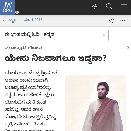
JW.ORG
ಲಾಗ್
ವೆಬ್‌ಸೈಟ್‌ನ
JW.ORGನಲ್ಲ
ಮೆ
ಇನ್
ಭಾಷೆಯನ್ನು
ಹುಡುಕಿ
ತೋ
(opens
ಎಚ್ಚರ! | ನಂ. 4 2016
ಬದಲಿಸು
new
window)
ಈ ಭಾಷೆಯಲ್ಲಿ ಓದಿ
ಮುಖಪುಟ ಲೇಖನ
ಯೇಸು ನಿಜವಾಗಲೂ ಇದ್ದನಾ?
ಯೇಸು ಒಬ್ಬ ದೊಡ್ಡ ಶ್ರೀಮಂತ
ಅಥವಾ ರಾಜಕೀಯವಾಗಿ
ಬಲಾಢ್ಯ ವ್ಯಕ್ತಿಯಾಗಿರಲಿಲ್ಲ.
ತನ್ನದು ಅಂತ ಹೇಳಿಕೊಳ್ಳಲು
ಯೇಸುವಿಗೆ ಮನೆ ಕೂಡ
ಇರಲಿಲ್ಲ. ಆದರೆ ಆತನ
ಬೋಧನೆಗಳು ಜಗತ್ತಿಗೆ ಪ್ರಸಿದ್ಧ.
ಪ್ರಶ್ನೆ ಏನೆಂದರೆ ಯೇಸು