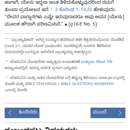
ಹಾಗಾಗಿ, ಯೇಸು ಇದ್ದನಾ ಅಂತ ತಿಳಿದುಕೊಳ್ಳುವುದರಿಂದ ನಮಗೆ
c
ತುಂಬಾ ಪ್ರಯೋಜನ ಇದೆ.
2 ಕೊರಿಂಥ 1: 19,20
ಹೇಳುವುದು:
“ದೇವರ ವಾಗ್ದಾನಗಳು ಎಷ್ಟೇ ಇರುವುದಾದರೂ ಅವು ಅವನ [ಯೇಸು]
ಮೂಲಕ ಹೌದಾಗಿ ಪರಿಣಮಿಸಿವೆ.” ◼ (
g16
-E No. 5)
a
“ಪ್ರಾಂತ್ಯಾಧಿಕಾರಿ” ಆಗಿದ್ದ ಲುಸನ್ಯನ ಹೆಸರಿರುವ ಹಳೇ ಕೆತ್ತನೆಲಿಪಿಯೊಂದು ದೊರೆತಿದೆ.
(
ಲೂಕ 3:1
,
ನೂತನ ಲೋಕ ಭಾಷಾಂತರ,
ಪಾದಟಿಪ್ಪಣಿ) ಲೂಕನು ತಿಳಿಸಿರುವ
ಸಮಯದಲ್ಲೇ ಲುಸನ್ಯನು ಅಬಿಲೇನೆ ಪ್ರಾಂತ್ಯವನ್ನು ಆಳುತ್ತಿದ್ದನು.
b
ಯೇಸುವಿನ ಬೋಧನೆಗಳ ಅತ್ಯುತ್ತಮ ಉದಾಹರಣೆ
ಮತ್ತಾಯ 5ರಿಂದ 7ನೇ
ಅಧ್ಯಾಯದಲ್ಲಿವೆ. ಇದನ್ನು ಪರ್ವತ ಪ್ರಸಂಗ ಎನ್ನುವರು.
c
ಯೇಸುವಿನ ಮತ್ತು ಆತನ ಬೋಧನೆಗಳ ಬಗ್ಗೆ ಹೆಚ್ಚನ್ನು ತಿಳಿಯಲು www.jw.orgನಲ್ಲಿ
ನೋಡಿ ಮತ್ತು BIBLE TEACHINGS >
BIBLE QUESTIONS ANSWERED
ಎಂಬಲ್ಲಿ ನೋಡಿ.
ಹಿಂದಿನದು
ಮುಂದೆ