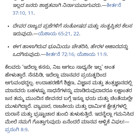
ಇಲ್ಲದ ಜನರು ಶಾಶ್ವತವಾಗಿ ನಿರ್ನಾಮವಾಗುವರು.
—
ಕೀರ್ತನೆ
37:10, 11
.
ದೇವರ ರಾಜ್ಯದ ಪ್ರಜೆಗಳಿಗೆ ಸಂತೋಷದ ಮತ್ತು ಸಂತೃಪ್ತಿಕರ ಕೆಲಸ
ಇರುವುದು.
—
ಯೆಶಾಯ 65:21, 22
.
ಈಗ ಹಾಳಾಗಿರುವ ಭೂಮಿಯು ಚೇತರಿಸಿ, ಹೇರಳ ಆಹಾರವನ್ನು
ಒದಗಿಸುವುದು.
—
ಕೀರ್ತನೆ 72:16;
ಯೆಶಾಯ 11:9
.
ಕೆಲವರು ‘ಇದೆಲ್ಲಾ ಕನಸು, ನಿಜ ಆಗಲು ಸಾಧ್ಯನೇ ಇಲ್ಲ’ ಅಂತ
ಹೇಳುತ್ತಾರೆ. ನೆನಪಿಡಿ, ಇದೆಲ್ಲಾ ಮಾನವರ ಪ್ರಯತ್ನದಿಂದ
ಆಗುವಂಥದ್ದಲ್ಲ. ಉದಾಹರಣೆಗೆ ಶಿಕ್ಷಣ, ವಿಜ್ಞಾನ ಮತ್ತು ತಂತ್ರಜ್ಞಾನದಲ್ಲಿ
ಮಾನವರು ಬಹಳಷ್ಟು ಸಾಧನೆಗಳನ್ನು ಮಾಡಿರುವುದಾದರೂ ಲಕ್ಷಾಂತರ
ಜನ ತಮ್ಮ ಮುಂದಿನ ಜೀವನದ ಬಗ್ಗೆ ಇನ್ನೂ ಭಯ ಮತ್ತು ಚಿಂತೆಯಲ್ಲೇ
ಮುಳುಗಿದ್ದಾರೆ. ವ್ಯಾಪಾರ, ರಾಜಕೀಯ ಮತ್ತು ಧಾರ್ಮಿಕ ಕ್ಷೇತ್ರಗಳಲ್ಲಿ
ದುರಾಸೆ ಮತ್ತು ಭ್ರಷ್ಟಾಚಾರ ತುಂಬಿ ತುಳುಕುತ್ತಿದೆ. ಇದನ್ನೆಲ್ಲಾ ಗಮನಿಸಿದ
ಮೇಲೆ ನಮಗೆ ಗೊತ್ತಾಗುವುದು ಏನೆಂದರೆ ಮಾನವ ಆಳ್ವಿಕೆ ವಿಫಲ!—
ಪ್ರಸಂಗಿ 8:9
.