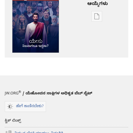
ಆಯ್ಕೆಗಳು
ಪ್ರಕಾಶನ
ಡೌನ್‌ಲೋಡ್‌
ಆಯ್ಕೆ
ಎಚ್ಚರ!
ಯೇಸು
ನಿಜವಾಗಲೂ
ಇದ್ದನಾ?
®
JW.ORG
/ ಯೆಹೋವನ ಸಾಕ್ಷಿಗಳ ಅಧಿಕೃತ ವೆಬ್ ಸೈಟ್
ಹೇಗೆ ಕಾಣಿಸಬೇಕು?
ಕ್ವಿಕ್ ಲಿಂಕ್ಸ್