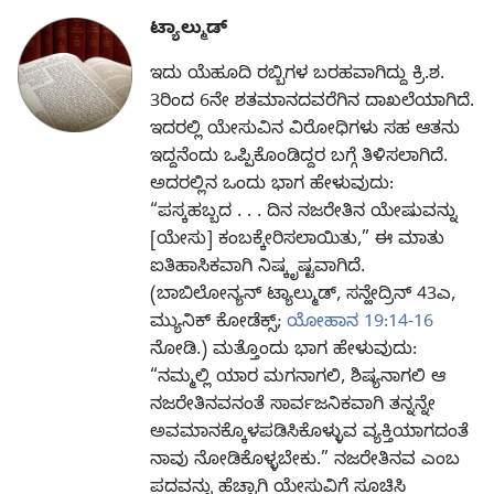
ಟ್ಯಾಲ್ಮುಡ್‌
ಇದು ಯೆಹೂದಿ ರಬ್ಬಿಗಳ ಬರಹವಾಗಿದ್ದು ಕ್ರಿ.ಶ.
3ರಿಂದ 6ನೇ ಶತಮಾನದವರೆಗಿನ ದಾಖಲೆಯಾಗಿದೆ.
ಇದರಲ್ಲಿ ಯೇಸುವಿನ ವಿರೋಧಿಗಳು ಸಹ ಆತನು
ಇದ್ದನೆಂದು ಒಪ್ಪಿಕೊಂಡಿದ್ದರ ಬಗ್ಗೆ ತಿಳಿಸಲಾಗಿದೆ.
ಅದರಲ್ಲಿನ ಒಂದು ಭಾಗ ಹೇಳುವುದು:
“ಪಸ್ಕಹಬ್ಬದ . . . ದಿನ ನಜರೇತಿನ ಯೇಷುವನ್ನು
[ಯೇಸು] ಕಂಬಕ್ಕೇರಿಸಲಾಯಿತು,” ಈ ಮಾತು
ಐತಿಹಾಸಿಕವಾಗಿ ನಿಷ್ಕೃಷ್ಟವಾಗಿದೆ.
(ಬಾಬಿಲೋನ್ಯನ್‌ ಟ್ಯಾಲ್ಮುಡ್‌, ಸನ್ಹೇದ್ರಿನ್‌ 43ಎ,
ಮ್ಯುನಿಕ್‌ ಕೋಡೆಕ್ಸ್‌;
ಯೋಹಾನ 19:14-16
ನೋಡಿ.) ಮತ್ತೊಂದು ಭಾಗ ಹೇಳುವುದು:
“ನಮ್ಮಲ್ಲಿ ಯಾರ ಮಗನಾಗಲಿ, ಶಿಷ್ಯನಾಗಲಿ ಆ
ನಜರೇತಿನವನಂತೆ ಸಾರ್ವಜನಿಕವಾಗಿ ತನ್ನನ್ನೇ
ಅವಮಾನಕ್ಕೊಳಪಡಿಸಿಕೊಳ್ಳುವ ವ್ಯಕ್ತಿಯಾಗದಂತೆ
ನಾವು ನೋಡಿಕೊಳ್ಳಬೇಕು.” ನಜರೇತಿನವ ಎಂಬ
ಪದವನ್ನು ಹೆಚ್ಚಾಗಿ ಯೇಸುವಿಗೆ ಸೂಚಿಸಿ