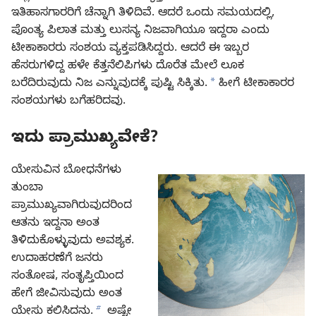
ಇತಿಹಾಸಗಾರರಿಗೆ ಚೆನ್ನಾಗಿ ತಿಳಿದಿವೆ. ಆದರೆ ಒಂದು ಸಮಯದಲ್ಲಿ,
ಪೊಂತ್ಯ ಪಿಲಾತ ಮತ್ತು ಲುಸನ್ಯ ನಿಜವಾಗಿಯೂ ಇದ್ದರಾ ಎಂದು
ಟೀಕಾಕಾರರು ಸಂಶಯ ವ್ಯಕ್ತಪಡಿಸಿದ್ದರು. ಆದರೆ ಈ ಇಬ್ಬರ
ಹೆಸರುಗಳಿದ್ದ ಹಳೇ ಕೆತ್ತನೆಲಿಪಿಗಳು ದೊರೆತ ಮೇಲೆ ಲೂಕ
a
ಬರೆದಿರುವುದು ನಿಜ ಎನ್ನುವುದಕ್ಕೆ ಪುಷ್ಟಿ ಸಿಕ್ಕಿತು.
ಹೀಗೆ ಟೀಕಾಕಾರರ
ಸಂಶಯಗಳು ಬಗೆಹರಿದವು.
ಇದು ಪ್ರಾಮುಖ್ಯವೇಕೆ?
ಯೇಸುವಿನ ಬೋಧನೆಗಳು
ತುಂಬಾ
ಪ್ರಾಮುಖ್ಯವಾಗಿರುವುದರಿಂದ
ಆತನು ಇದ್ದನಾ ಅಂತ
ತಿಳಿದುಕೊಳ್ಳುವುದು ಅವಶ್ಯಕ.
ಉದಾಹರಣೆಗೆ ಜನರು
ಸಂತೋಷ, ಸಂತೃಪ್ತಿಯಿಂದ
ಹೇಗೆ ಜೀವಿಸುವುದು ಅಂತ
b
ಯೇಸು ಕಲಿಸಿದನು.
ಅಷ್ಟೇ