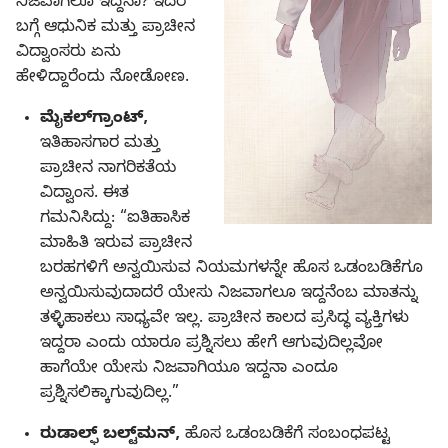
ನಿಜವಾಗಲೂ ಇದ್ದನಾ? ಇದರ
ಬಗ್ಗೆ ಆಧುನಿಕ ಮತ್ತು ಪ್ರಾಚೀನ
ವಿದ್ವಾಂಸರು ಏನು
ಹೇಳಿದ್ದಾರೆಂದು ನೋಡೋಣ.
ಮೈಕಲ್‌ಗ್ರಾಂಟ್‌,
ಇತಿಹಾಸಗಾರ ಮತ್ತು
ಪ್ರಾಚೀನ ನಾಗರಿಕತೆಯ
ವಿದ್ವಾಂಸ. ಈತ
ಗಮನಿಸಿದ್ದು: “ಐತಿಹಾಸಿಕ
ಮಾಹಿತಿ ಇರುವ ಪ್ರಾಚೀನ
ಬರಹಗಳಿಗೆ ಅನ್ವಯಿಸುವ ನಿಯಮಗಳನ್ನೇ ಹೊಸ ಒಡಂಬಡಿಕೆಗೂ
ಅನ್ವಯಿಸುವುದಾದರೆ ಯೇಸು ನಿಜವಾಗಲೂ ಇದ್ದನೆಂಬ ಮಾತನ್ನು
ತಳ್ಳಿಹಾಕಲು ಸಾಧ್ಯವೇ ಇಲ್ಲ. ಪ್ರಾಚೀನ ಕಾಲದ ಪ್ರಸಿದ್ಧ ವ್ಯಕ್ತಿಗಳು
ಇದ್ದರಾ ಎಂದು ಯಾರೂ ಪ್ರಶ್ನಿಸಲು ಹೇಗೆ ಆಗುವುದಿಲ್ಲವೋ
ಹಾಗೆಯೇ ಯೇಸು ನಿಜವಾಗಿಯೂ ಇದ್ದನಾ ಎಂದೂ
ಪ್ರಶ್ನಿಸಲಿಕ್ಕಾಗುವುದಿಲ್ಲ.”
ರುಡಾಲ್ಫ್‌ ಬಲ್ಟ್‌ಮನ್‌,
ಹೊಸ ಒಡಂಬಡಿಕೆಗೆ ಸಂಬಂಧಪಟ್ಟ