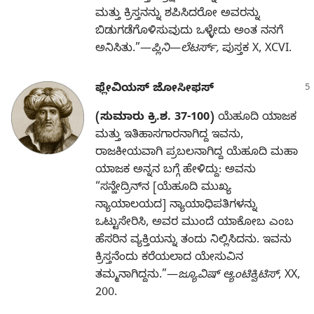
ಮತ್ತು ಕ್ರಿಸ್ತನನ್ನು ಶಪಿಸಿದರೋ ಅವರನ್ನು
ಬಿಡುಗಡೆಗೊಳಿಸುವುದು ಒಳ್ಳೇದು ಅಂತ ನನಗೆ
ಅನಿಸಿತು.”—
ಪ್ಲಿನಿ
—
ಲೆಟರ್ಸ್‌,
ಪುಸ್ತಕ X, XCVI.
ಫ್ಲೇವಿಯಸ್‌ ಜೋಸೀಫಸ್‌
(ಸುಮಾರು ಕ್ರಿ.ಶ. 37-100)
ಯೆಹೂದಿ ಯಾಜಕ
ಮತ್ತು ಇತಿಹಾಸಗಾರನಾಗಿದ್ದ ಇವನು,
ರಾಜಕೀಯವಾಗಿ ಪ್ರಬಲನಾಗಿದ್ದ ಯೆಹೂದಿ ಮಹಾ
ಯಾಜಕ ಅನ್ನನ ಬಗ್ಗೆ ಹೇಳಿದ್ದು: ಅವನು
“ಸನ್ಹೇದ್ರಿನ್‌ನ [ಯೆಹೂದಿ ಮುಖ್ಯ
ನ್ಯಾಯಾಲಯದ] ನ್ಯಾಯಾಧಿಪತಿಗಳನ್ನು
ಒಟ್ಟುಸೇರಿಸಿ, ಅವರ ಮುಂದೆ ಯಾಕೋಬ ಎಂಬ
ಹೆಸರಿನ ವ್ಯಕ್ತಿಯನ್ನು ತಂದು ನಿಲ್ಲಿಸಿದನು. ಇವನು
ಕ್ರಿಸ್ತನೆಂದು ಕರೆಯಲಾದ ಯೇಸುವಿನ
ತಮ್ಮನಾಗಿದ್ದನು.”—
ಜ್ಯೂವಿಷ್‌ ಆ್ಯಂಟಿಕ್ವಿಟಿಸ್‌
, XX,
200.