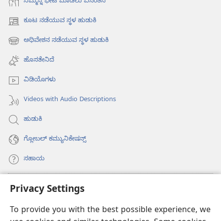
ನಿಮ್ಮನ್ನ ಭೇಟಿ ಮಾಡಲು ವಿನಂತಿಸಿ
ಕೂಟ ನಡೆಯುವ ಸ್ಥಳ ಹುಡುಕಿ
(opens
new
ಅಧಿವೇಶನ ನಡೆಯುವ ಸ್ಥಳ ಹುಡುಕಿ
(opens
window)
new
ಹೊಸತೇನಿದೆ
window)
ವಿಡಿಯೊಗಳು
Videos with Audio Descriptions
ಹುಡುಕಿ
ಗ್ಲೋಬಲ್‌ ಕಮ್ಯುನಿಕೇಷನ್ಸ್‌
ಸಹಾಯ
ಕಾಣಿಕೆಗಳು
Privacy Settings
(opens
new
To provide you with the best possible experience, we
window)
ವಾಚ್‌ಟವರ್‌ ಆನ್‌ಲೈನ್‌ ಲೈಬ್ರರಿ
(opens