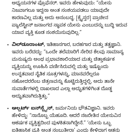
ಅಧ್ಯಯನಗಳ ಪ್ರೊಫೆಸರ್‌. ಇವರು ಹೇಳುವುದು: “ಯೇಸು
ನಿಜವಾಗಲೂ ಇದ್ದನಾ ಅಂತ ಸಂಶಯಪಡಲು ಯಾವುದೇ
ಕಾರಣವಿಲ್ಲ ಮತ್ತು ಅದು ಅಸಂಬದ್ಧ. [ಕ್ರೈಸ್ತರ] ಪ್ರಾಚೀನ
ಪ್ಯಾಲೆಸ್ಟೀನ್‌ ಜನಾಂಗದ ಸ್ಥಾಪಕ ಯೇಸು ಎಂಬುದನ್ನು ಬುದ್ಧಿ ಇರುವ
ಯಾವ ವ್ಯಕ್ತಿ ಕೂಡ ಸಂಶಯಿಸುವುದಿಲ್ಲ.”
ವಿಲ್‌ಡೂರಾಂಟ್‌,
ಇತಿಹಾಸಗಾರ, ಬರಹಗಾರ ಮತ್ತು ತತ್ವಜ್ಞಾನಿ.
ಇವರು ಬರೆದದ್ದು: “ಒಂದೇ ತಲೆಮಾರಿಗೆ ಸೇರಿದ ಕೆಲವು ಸಾಮಾನ್ಯ
ಮನುಷ್ಯರು ಅಂಥ ಪ್ರಭಾವಶಾಲಿಯಾದ ಮತ್ತು ಚಿತ್ತಾಕರ್ಷಕ
ವ್ಯಕ್ತಿಯನ್ನು ಊಹಿಸಿ ವರ್ಣಿಸಿರುವಲ್ಲಿ ಮತ್ತು ಇಷ್ಟೊಂದು
ಉನ್ನತವಾದ ನೈತಿಕ ಸೂತ್ರಗಳನ್ನು, ಮಾನವರೆಲ್ಲರೂ
ಸಹೋದರರೆಂಬ ಚಿತ್ರಣವನ್ನು ಕೊಟ್ಟಿರುತ್ತಿದ್ದಲ್ಲಿ, ಅದು ತಾನೇ
ಸುವಾರ್ತೆಗಳಲ್ಲಿ ದಾಖಲಾದ ಎಲ್ಲಾ ಅದ್ಭುತಗಳಿಗಿಂತ ದೊಡ್ಡ
ಅದ್ಭುತವಾಗಿರುತ್ತಿತ್ತು.”
ಆಲ್ಬರ್ಟ್‌ ಐನ್‌ಸ್ಟೈನ್‌,
ಜರ್ಮನಿಯ ಭೌತವಿಜ್ಞಾನಿ. ಇವರು
ಹೇಳಿದ್ದು: “ನಾನೊಬ್ಬ ಯೆಹೂದಿ. ಆದರೆ ನಜರೇತಿನ ಯೇಸುವಿನ
ಆಕರ್ಷಕ ವ್ಯಕ್ತಿತ್ವದಿಂದ ಪುಳಕಿತನಾಗಿದ್ದೇನೆ.” ‘ಯೇಸು ಒಬ್ಬ
ಐತಿಹಾಸಿಕ ವ್ಯಕ್ತಿ ಅಂತ ನಂಬುತ್ತೀರಾ’ ಎಂದು ಕೇಳಿದಾಗ ಆತನು