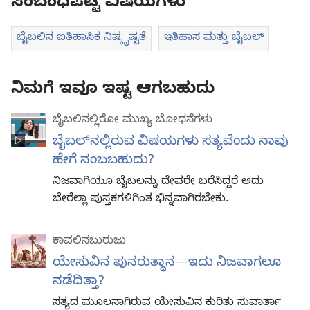
ಸಂಬಂಧಪಟ್ಟ ವಿಷಯಗಳು
ಬೈಬಲಿನ ಐತಿಹಾಸಿಕ ನಿಷ್ಕೃಷ್ಟತೆ
ಇತಿಹಾಸ ಮತ್ತು ಬೈಬಲ್‌
ನಿಮಗೆ ಇವೂ ಇಷ್ಟ ಆಗಬಹುದು
ಬೈಬಲಿನಲ್ಲಿರೋ ಮುಖ್ಯ ಬೋಧನೆಗಳು
ಬೈಬಲ್‌ನಲ್ಲಿರುವ ವಿಷಯಗಳು ಸತ್ಯವೆಂದು ನಾವು
ಹೇಗೆ ನಂಬಬಹುದು?
ನಿಜವಾಗಿಯೂ ಬೈಬಲನ್ನು ದೇವರೇ ಬರೆಸಿದ್ದರೆ ಅದು
ಬೇರೆಲ್ಲಾ ಪುಸ್ತಕಗಳಿಗಿಂತ ಭಿನ್ನವಾಗಿರಬೇಕು.
ಕಾವಲಿನಬುರುಜು
ಯೇಸುವಿನ ಪುನರುತ್ಥಾನ—ಇದು ನಿಜವಾಗಲೂ
ನಡೆದಿತ್ತಾ?
ಸತ್ಯದ ಮೂಲನಾಗಿರುವ ಯೇಸುವಿನ ಕುರಿತು ಸುವಾರ್ತಾ