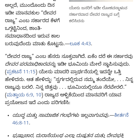
ಅಲ್ಲದೆ, ಮುಂದೊಂದು ದಿನ
ಯೇಸು ಜನರಿಗೆ ಇಡೀ ಲೋಕವನ್ನಾಳುವ
ಇಡೀ ಮಾನವಕುಲ “ದೇವರ
ಸರ್ಕಾರವಾದ ದೇವರ ರಾಜ್ಯದ ಬಗ್ಗೆ
ರಾಜ್ಯ” ಎಂಬ ಸರ್ಕಾರದ ಕೆಳಗೆ
ಕಲಿಸಿದನು
ಒಗ್ಗಟ್ಟಿನಿಂದ, ಶಾಂತಿ-
ಸಮಾಧಾನದಿಂದ ಇರುವ ಕಾಲ
ಬರುವುದೆಂದು ಮಾತು ಕೊಟ್ಟನು.—
ಲೂಕ 4:43
.
“ದೇವರ ರಾಜ್ಯ” ಎಂಬ ಹೆಸರು ಸೂಕ್ತವಾಗಿದೆ. ಏಕೆಂ ದರೆ ಈ ಸರ್ಕಾರವು
ದೇವರ ಪರಮಾಧಿಕಾರವನ್ನು
ಇಡೀ ಭೂಮಿಯ ಮೇಲೆ ಸ್ಥಾಪಿಸುವುದು.
(
ಪ್ರಕಟನೆ 11:15
) ಯೇಸು ಮಾದರಿ ಪ್ರಾರ್ಥನೆಯಲ್ಲಿ ಇದನ್ನೇ ಒತ್ತಿ
ಹೇಳಿದನು. ಆತ ಹೇಳಿದ್ದು: “ಸ್ವರ್ಗದಲ್ಲಿರುವ ನಮ್ಮ ತಂದೆಯೇ, . . . ನಿನ್ನ
ರಾಜ್ಯವು ಬರಲಿ. ನಿನ್ನ ಚಿತ್ತವು . . . ಭೂಮಿಯಲ್ಲಿಯೂ ನೆರವೇರಲಿ.”
(
ಮತ್ತಾಯ 6:9, 10
) ರಾಜ್ಯದ ಆಳ್ವಿಕೆಯಿಂದ ಮಾನವರಿಗೆ ಯಾವ
ಪ್ರಯೋಜನ ಇದೆ ಎಂದು ಪರಿಗಣಿಸಿ:
ಯುದ್ಧ ಮತ್ತು ಸಾಮಾಜಿಕ ಗಲಭೆಗಳು ಇಲ್ಲವಾಗುವವು.
—
ಕೀರ್ತನೆ
46:8-11
.
ಭ್ರಷ್ಟಾಚಾರ, ದುರಾಸೆಯಂಥ ಎಲ್ಲಾ ದುಷ್ಟತನ ಮತ್ತು ದೇವಭಕ್ತಿ