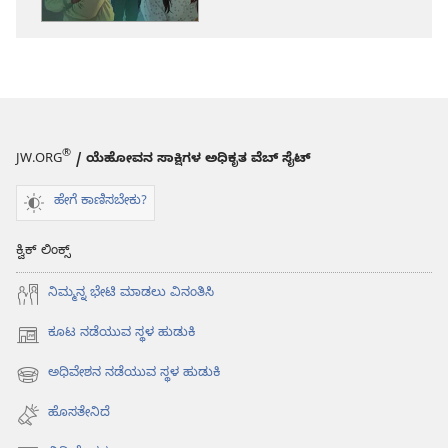
ಭೇದಭಾವ
ಕಿತ್ತೆಸೆಯಲು
ಸಾಧ್ಯನಾ?
®
JW.ORG
/ ಯೆಹೋವನ ಸಾಕ್ಷಿಗಳ ಅಧಿಕೃತ ವೆಬ್ ಸೈಟ್
ಹೇಗೆ ಕಾಣಿಸಬೇಕು?
ಕ್ವಿಕ್ ಲಿಂಕ್ಸ್
ನಿಮ್ಮನ್ನ ಭೇಟಿ ಮಾಡಲು ವಿನಂತಿಸಿ
ಕೂಟ ನಡೆಯುವ ಸ್ಥಳ ಹುಡುಕಿ
(opens
new
ಅಧಿವೇಶನ ನಡೆಯುವ ಸ್ಥಳ ಹುಡುಕಿ
(opens
window)
new
ಹೊಸತೇನಿದೆ
window)