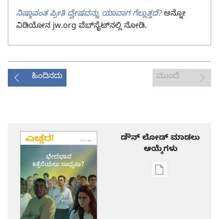
ನಿಷ್ಠಾವಂತ ಪ್ರೀತಿ ದ್ವೇಷವನ್ನು ಯಾವಾಗ ಗೆಲ್ಲುತ್ತದೆ?
ಅನ್ನೋ
ವಿಡಿಯೋನ jw.org ವೆಬ್‌ಸೈಟ್‌ನಲ್ಲಿ ನೋಡಿ.
ಹಿಂದಿನದು
ಮುಂದೆ
ಡೌನ್ ಲೋಡ್ ಮಾಡಲು
ಆಯ್ಕೆಗಳು
ಪ್ರಕಾಶನ
ಡೌನ್‌ಲೋಡ್‌
ಆಯ್ಕೆ
ಎಚ್ಚರ!