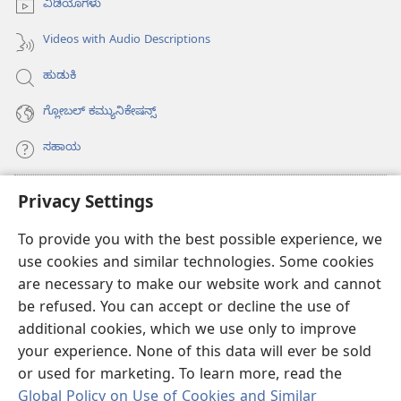
ವಿಡಿಯೊಗಳು
Videos with Audio Descriptions
ಹುಡುಕಿ
ಗ್ಲೋಬಲ್‌ ಕಮ್ಯುನಿಕೇಷನ್ಸ್‌
ಸಹಾಯ
ಕಾಣಿಕೆಗಳು
Privacy Settings
(opens
new
To provide you with the best possible experience, we
window)
ವಾಚ್‌ಟವರ್‌ ಆನ್‌ಲೈನ್‌ ಲೈಬ್ರರಿ
(opens
use cookies and similar technologies. Some cookies
new
are necessary to make our website work and cannot
®
JW Hub
window)
(opens
be refused. You can accept or decline the use of
new
additional cookies, which we use only to improve
JW ಲೈಬ್ರರಿ
ಆ್ಯಪ್‌
window)
your experience. None of this data will ever be sold
or used for marketing. To learn more, read the
Global Policy on Use of Cookies and Similar