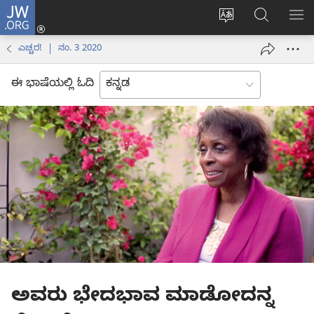
JW.ORG
ಲಾಗ್
ವೆಬ್‌ಸೈಟ್‌ನ
JW.ORGನಲ್ಲ
ಮೆ
ಇನ್
ಭಾಷೆಯನ್ನು
ಹುಡುಕಿ
ತೋ
(opens
ಎಚ್ಚರ! | ನಂ. 3 2020
ಬದಲಿಸು
new
window)
ಈ ಭಾಷೆಯಲ್ಲಿ ಓದಿ
ಅವರು ಭೇದಭಾವ ಮಾಡೋದನ್ನ