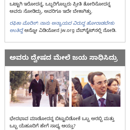
ಒಟ್ಟಾಗಿ ಇರೋದನ್ನ, ಒಬ್ಬರಿಗೊಬ್ಬರು ಪ್ರೀತಿ ತೋರಿಸೋದನ್ನ
ಅವರು ನೋಡಿದ್ರು. ಅವರಿಗೂ ಇದೇ ಬೇಕಾಗಿತ್ತು.
ರಫಿಕಾ ಮೊರಿಸ್‌: ನಾನು ಅನ್ಯಾಯದ ವಿರುದ್ಧ ಹೋರಾಡಬೇಕು
ಅಂತಿದ್ದೆ
ಅನ್ನೋ ವಿಡಿಯೋನ jw.org ವೆಬ್‌ಸೈಟ್‌ನಲ್ಲಿ ನೋಡಿ.
ಅವರು ದ್ವೇಷದ ಮೇಲೆ ಜಯ ಸಾಧಿಸಿದ್ರು
ಭೇದಭಾವ ಮಾಡೋದನ್ನ ಬಿಟ್ಟುಬಿಡೋಕೆ ಒಬ್ಬ ಅರಬ್ಬಿ ಮತ್ತು
ಒಬ್ಬ ಯೆಹೂದಿಗೆ ಹೇಗೆ ಸಾಧ್ಯ ಆಯ್ತು?