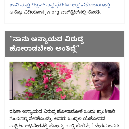
ಜಾನಿ ಮತ್ತು ಗಿಡ್ಯನ್‌: ಬದ್ಧ ವೈರಿಗಳು ಆಪ್ತ ಸಹೋದರರಾದ್ರು
ಅನ್ನೋ ವಿಡಿಯೋನ jw.org ವೆಬ್‌ಸೈಟ್‌ನಲ್ಲಿ ನೋಡಿ.
“ನಾನು ಅನ್ಯಾಯದ ವಿರುದ್ಧ
ಹೋರಾಡಬೇಕು ಅಂತಿದ್ದೆ”
ರಫಿಕಾ ಅನ್ಯಾಯದ ವಿರುದ್ಧ ಹೋರಾಡೋಕೆ ಒಂದು ಕ್ರಾಂತಿಕಾರಿ
ಗುಂಪಿನಲ್ಲಿ ಸೇರಿಕೊಂಡ್ರು. ಅವರು ಒಂದ್ಸಲ ಯೆಹೋವನ
ಸಾಕ್ಷಿಗಳ ಅಧಿವೇಶನಕ್ಕೆ ಹೋದ್ರು. ಅಲ್ಲಿ ಬೇರೆಬೇರೆ ದೇಶದ ಜನರು