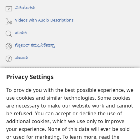
ವಿಡಿಯೊಗಳು
Videos with Audio Descriptions
ಹುಡುಕಿ
ಗ್ಲೋಬಲ್‌ ಕಮ್ಯುನಿಕೇಷನ್ಸ್‌
ಸಹಾಯ
ಕಾಣಿಕೆಗಳು
Privacy Settings
(opens
new
To provide you with the best possible experience, we
window)
ವಾಚ್‌ಟವರ್‌ ಆನ್‌ಲೈನ್‌ ಲೈಬ್ರರಿ
(opens
use cookies and similar technologies. Some cookies
new
are necessary to make our website work and cannot
®
JW Hub
window)
(opens
be refused. You can accept or decline the use of
new
additional cookies, which we use only to improve
JW ಲೈಬ್ರರಿ
ಆ್ಯಪ್‌
window)
your experience. None of this data will ever be sold
or used for marketing. To learn more, read the