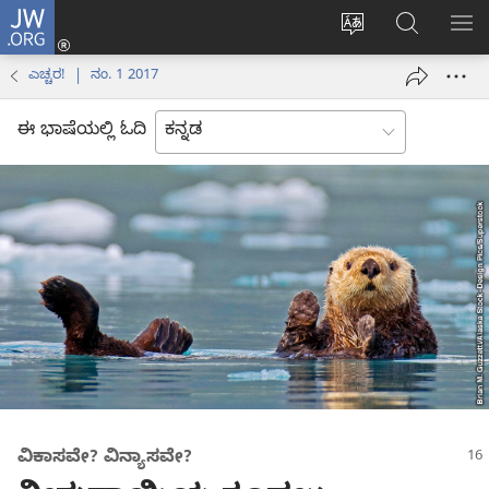
JW.ORG
ಲಾಗ್
ವೆಬ್‌ಸೈಟ್‌ನ
JW.ORGನಲ್ಲ
ಮೆ
ಇನ್
ಭಾಷೆಯನ್ನು
ಹುಡುಕಿ
ತೋ
(opens
ಎಚ್ಚರ! | ನಂ. 1 2017
ಬದಲಿಸು
new
window)
ಈ ಭಾಷೆಯಲ್ಲಿ ಓದಿ
ವಿಕಾಸವೇ? ವಿನ್ಯಾಸವೇ?