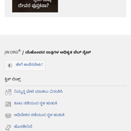
ಎಚ್ಚರ!
ಬೈಬಲ್‌
ನಿಜಕ್ಕೂ
ದೇವರ
ಪುಸ್ತಕನಾ?
®
JW.ORG
/ ಯೆಹೋವನ ಸಾಕ್ಷಿಗಳ ಅಧಿಕೃತ ವೆಬ್ ಸೈಟ್
ಹೇಗೆ ಕಾಣಿಸಬೇಕು?
ಕ್ವಿಕ್ ಲಿಂಕ್ಸ್
ನಿಮ್ಮನ್ನ ಭೇಟಿ ಮಾಡಲು ವಿನಂತಿಸಿ
ಕೂಟ ನಡೆಯುವ ಸ್ಥಳ ಹುಡುಕಿ
(opens
new
ಅಧಿವೇಶನ ನಡೆಯುವ ಸ್ಥಳ ಹುಡುಕಿ
(opens
window)
new
ಹೊಸತೇನಿದೆ
window)