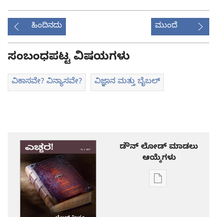
ಹಿಂದಿನದು
ಮುಂದೆ
ಸಂಬಂಧಪಟ್ಟ ವಿಷಯಗಳು
ವಿಕಾಸವೇ? ವಿನ್ಯಾಸವೇ?
ವಿಜ್ಞಾನ ಮತ್ತು ಬೈಬಲ್‌
ಡೌನ್ ಲೋಡ್ ಮಾಡಲು
ಆಯ್ಕೆಗಳು
ಪ್ರಕಾಶನ
ಡೌನ್‌ಲೋಡ್‌
ಆಯ್ಕೆ