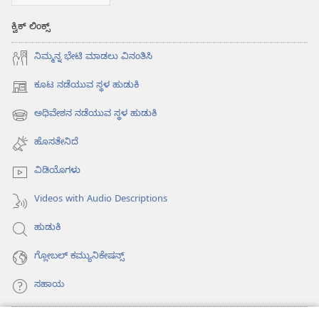
ಕ್ವಿಕ್ ಲಿಂಕ್ಸ್
ನಿಮ್ಮನ್ನ ಭೇಟಿ ಮಾಡಲು ವಿನಂತಿಸಿ
ಕೂಟ ನಡೆಯುವ ಸ್ಥಳ ಹುಡುಕಿ
(opens
new
ಅಧಿವೇಶನ ನಡೆಯುವ ಸ್ಥಳ ಹುಡುಕಿ
(opens
window)
new
ಹೊಸತೇನಿದೆ
window)
ವಿಡಿಯೊಗಳು
Videos with Audio Descriptions
ಹುಡುಕಿ
ಗ್ಲೋಬಲ್‌ ಕಮ್ಯುನಿಕೇಷನ್ಸ್‌
ಸಹಾಯ