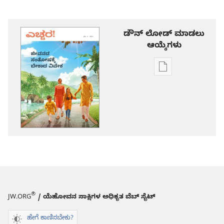
ಡೌನ್ ಲೋಡ್ ಮಾಡಲು
ಆಯ್ಕೆಗಳು
ಪ್ರಕಾಶನ
ಡೌನ್‌ಲೋಡ್‌
ಆಯ್ಕೆ
ಎಚ್ಚರ!
ಜೀವನದ
ಸಂತೋಷಕ್ಕೆ
ಬೇಕಾದ
ವಿವೇಕ
®
JW.ORG
/ ಯೆಹೋವನ ಸಾಕ್ಷಿಗಳ ಅಧಿಕೃತ ವೆಬ್ ಸೈಟ್
ಹೇಗೆ ಕಾಣಿಸಬೇಕು?