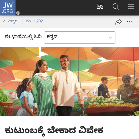
JW.ORG
ಲಾಗ್
ವೆಬ್‌ಸೈಟ್‌ನ
JW.ORGನಲ್ಲ
ಮೆ
ಇನ್
ಭಾಷೆಯನ್ನು
ಹುಡುಕಿ
ತೋ
(opens
ಎಚ್ಚರ! | ನಂ. 1 2021
ಬದಲಿಸು
new
window)
ಈ ಭಾಷೆಯಲ್ಲಿ ಓದಿ
ಕುಟುಂಬಕ್ಕೆ ಬೇಕಾದ ವಿವೇಕ