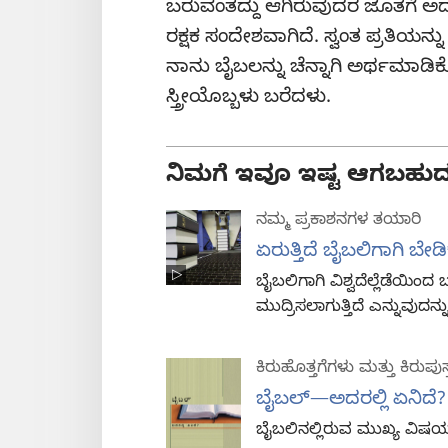
ಬರುವಂತದ್ದು ಆಗಿರುವುದರ ಜೊತೆಗೆ ಅ
ರಕ್ಷಕ ಸಂದೇಶವಾಗಿದೆ. ಸ್ವಂತ ಪ್ರತಿಯ
ನಾನು ಬೈಬಲನ್ನು ಚೆನ್ನಾಗಿ ಅರ್ಥಮಾಡಿ
ಸ್ತ್ರೀಯೊಬ್ಬಳು ಬರೆದಳು.
ನಿಮಗೆ ಇವೂ ಇಷ್ಟ ಆಗಬಹುದ
ನಮ್ಮ ಪ್ರಕಾಶನಗಳ ತಯಾರಿ
ಏರುತ್ತಿದೆ ಬೈಬಲಿಗಾಗಿ ಬೇಡಿ
ಬೈಬಲಿಗಾಗಿ ವಿಶ್ವದೆಲ್ಲೆಡೆಯಿಂದ
ಮುದ್ರಿಸಲಾಗುತ್ತಿದೆ ಎನ್ನುವುದನ್
ಕಿರುಹೊತ್ತಗೆಗಳು ಮತ್ತು ಕಿರುಪು
ಬೈಬಲ್‌​—ಅದರಲ್ಲಿ ಏನಿದೆ?
ಬೈಬಲಿನಲ್ಲಿರುವ ಮುಖ್ಯ ವಿಷ