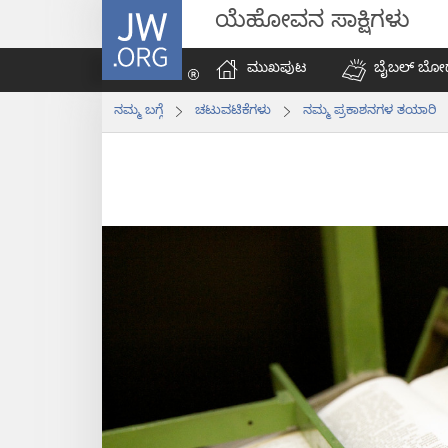
JW.ORG
ಯೆಹೋವನ ಸಾಕ್ಷಿಗಳು
ಮುಖಪುಟ
ಬೈಬಲ್‌ ಬೋ
ನಮ್ಮ ಬಗ್ಗೆ
ಚಟುವಟಿಕೆಗಳು
ನಮ್ಮ ಪ್ರಕಾಶನಗಳ ತಯಾರಿ