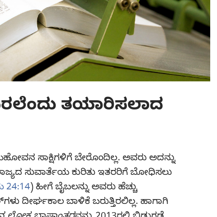
ಬರಲೆಂದು ತಯಾರಿಸಲಾದ
ಯೆಹೋವನ ಸಾಕ್ಷಿಗಳಿಗೆ ಬೇರೊಂದಿಲ್ಲ. ಅವರು ಅದನ್ನು
 ರಾಜ್ಯದ ಸುವಾರ್ತೆಯ ಕುರಿತು ಇತರರಿಗೆ ಬೋಧಿಸಲು
ಯ 24:14
) ಹೀಗೆ ಬೈಬಲನ್ನು ಅವರು ಹೆಚ್ಚು
ದೀರ್ಘಕಾಲ ಬಾಳಿಕೆ ಬರುತ್ತಿರಲಿಲ್ಲ. ಹಾಗಾಗಿ