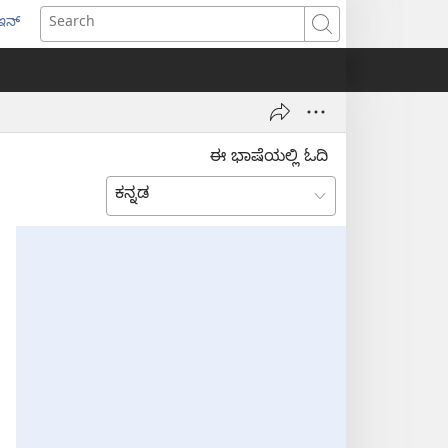
ಇನ್
ens
Search
w
dow)
ಈ ಭಾಷೆಯಲ್ಲಿ ಓದಿ