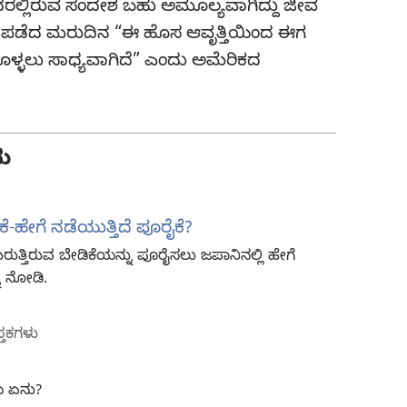
ದರಲ್ಲಿರುವ ಸಂದೇಶ ಬಹು ಅಮೂಲ್ಯವಾಗಿದ್ದು ಜೀವ
ನ್ನು ಪಡೆದ ಮರುದಿನ “ಈ ಹೊಸ ಆವೃತ್ತಿಯಿಂದ ಈಗ
ಕೊಳ್ಳಲು ಸಾಧ್ಯವಾಗಿದೆ” ಎಂದು ಅಮೆರಿಕದ
ು
ಕೆ-ಹೇಗೆ ನಡೆಯುತ್ತಿದೆ ಪೂರೈಕೆ?
 ಬರುತ್ತಿರುವ ಬೇಡಿಕೆಯನ್ನು ಪೂರೈಸಲು ಜಪಾನಿನಲ್ಲಿ ಹೇಗೆ
ನು ನೋಡಿ.
ಸ್ತಕಗಳು
ಯ ಏನು?