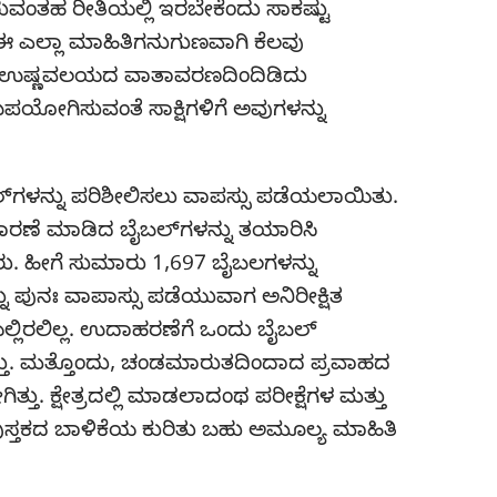
ವಂತಹ ರೀತಿಯಲ್ಲಿ ಇರಬೇಕೆಂದು ಸಾಕಷ್ಟು
ದ ಈ ಎಲ್ಲಾ ಮಾಹಿತಿಗನುಗುಣವಾಗಿ ಕೆಲವು
ಬಾ ಉಷ್ಣವಲಯದ ವಾತಾವರಣದಿಂದಿಡಿದು
ಪಯೋಗಿಸುವಂತೆ ಸಾಕ್ಷಿಗಳಿಗೆ ಅವುಗಳನ್ನು
್‌ಗಳನ್ನು ಪರಿಶೀಲಿಸಲು ವಾಪಸ್ಸು ಪಡೆಯಲಾಯಿತು.
ುಧಾರಣೆ ಮಾಡಿದ ಬೈಬಲ್‌ಗಳನ್ನು ತಯಾರಿಸಿ
್ಟರು. ಹೀಗೆ ಸುಮಾರು 1,697 ಬೈಬಲಗಳನ್ನು
 ಪುನಃ ವಾಪಾಸ್ಸು ಪಡೆಯುವಾಗ ಅನಿರೀಕ್ಷಿತ
ಯಲ್ಲಿರಲಿಲ್ಲ. ಉದಾಹರಣೆಗೆ ಒಂದು ಬೈಬಲ್‌
ತ್ತು. ಮತ್ತೊಂದು, ಚಂಡಮಾರುತದಿಂದಾದ ಪ್ರವಾಹದ
್ತು. ಕ್ಷೇತ್ರದಲ್ಲಿ ಮಾಡಲಾದಂಥ ಪರೀಕ್ಷೆಗಳ ಮತ್ತು
ುಸ್ತಕದ ಬಾಳಿಕೆಯ ಕುರಿತು ಬಹು ಅಮೂಲ್ಯ ಮಾಹಿತಿ