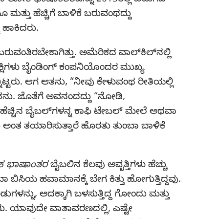
ನೂತನ ಲೋಕ ಭಾಷಾಂತರ
ವನ್ನು 2013ರಲ್ಲಿ ಬಿಡುಗಡೆ
ತು ಹೆಚ್ಚಿಗೆ ಬಾಳಿಕೆ ಬರುವಂಥದ್ದು
ನ ಹಾಕಿದರು.
ವಂತಿರಬೇಕಾಗಿತ್ತು. ಅಮೆರಿಕದ ವಾಲ್‌ಕಿಲ್‌ನಲ್ಲಿ
ಕ್ಷಿಗಳು ಬೈಂಡಿಂಗ್‌ ಕಂಪನಿಯೊಂದರ ಮುಖ್ಯ
ಿಟ್ಟರು. ಆಗ ಆತನು, “ನೀವು ಕೇಳುವಂಥ ರೀತಿಯಲ್ಲಿ
ನು. ಜೊತೆಗೆ ಅವನಂದದ್ದು “ನೋಡಿ,
ಹೆಚ್ಚಿನ ಬೈಬಲ್‌ಗಳನ್ನ ಕಾಫಿ ಟೇಬಲ್‌ ಮೇಲೆ ಅಥವಾ
ು ಅಂತ ತಯಾರಿಸುತ್ತಾರೆ ಹೊರತು ತುಂಬಾ ಬಾಳಿಕೆ
 ಭಾಷಾಂತರ
ಬೈಬಲಿನ ಕೆಲವು ಆವೃತ್ತಿಗಳು ಹೆಚ್ಚು
ಬಾ ಬಿಸಿಯ ಹವಾಮಾನಕ್ಕೆ ಬೇಗ ಕಿತ್ತು ಹೋಗುತ್ತಿದ್ದವು.
ಡುಗಳನ್ನು, ಅದಕ್ಕಾಗಿ ಬಳಸುತ್ತಿದ್ದ ಗೋಂದು ಮತ್ತು
ದರು. ಯಾವುದೇ ವಾತಾವರಣದಲ್ಲಿ, ಎಷ್ಟೇ