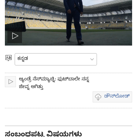
Play
video
ಭಾಷೆಯನ್ನು
ಆರಿಸಿ
ಆ್ಯಂಡ್ರೆ ನೆಸ್‌ಮ್ಯಾಚ್ನಿ: ಫುಟ್‌ಬಾಲೇ ನನ್ನ
ಪ್ಲೇ
ಜೀವ್ನ ಆಗಿತ್ತು
ಡೌನ್‌ಲೋಡ್‌
ವಿಡಿಯೋ
ಡೌನ್‌ಲೋಡ್
ಆಯ್ಕೆಗಳು
ಸಂಬಂಧಪಟ್ಟ ವಿಷಯಗಳು