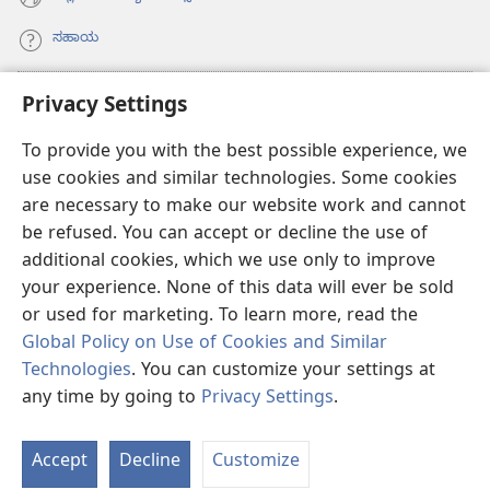
ಸಹಾಯ
ಕಾಣಿಕೆಗಳು
Privacy Settings
(opens
new
To provide you with the best possible experience, we
window)
ವಾಚ್‌ಟವರ್‌ ಆನ್‌ಲೈನ್‌ ಲೈಬ್ರರಿ
(opens
use cookies and similar technologies. Some cookies
new
are necessary to make our website work and cannot
®
JW Hub
window)
(opens
be refused. You can accept or decline the use of
new
additional cookies, which we use only to improve
JW ಲೈಬ್ರರಿ
ಆ್ಯಪ್‌
window)
your experience. None of this data will ever be sold
or used for marketing. To learn more, read the
Global Policy on Use of Cookies and Similar
Technologies
. You can customize your settings at
Copyright
© 2026 Watch Tower Bible and Tract Society of Pennsylvania.
any time by going to
Privacy Settings
.
ಶರತ್ತುಗಳು
|
PRIVACY POLICY
|
PRIVACY SETTINGS
Accept
Decline
Customize