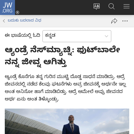
JW.ORG
ಲಾಗ್
ವೆಬ್‌ಸೈಟ್‌ನ
JW.ORGನಲ್ಲ
ಮೆ
ಇನ್
ಭಾಷೆಯನ್ನು
ಹುಡುಕಿ
ತೋ
(opens
ಬದುಕು ಬದಲಾದ ವಿಧ
ಬದಲಿಸು
new
window)
ಈ ಭಾಷೆಯಲ್ಲಿ ಓದಿ
ಆ್ಯಂಡ್ರೆ ನೆಸ್‌ಮ್ಯಾಚ್ನಿ: ಫುಟ್‌ಬಾಲೇ
ನನ್ನ ಜೀವ್ನ ಆಗಿತ್ತು
ಆ್ಯಂಡ್ರೆ ಕೊನೆಗೂ ತನ್ನ ಗುರಿನ ಮುಟ್ಟಿ ದೊಡ್ಡ ಸಾಧನೆ ಮಾಡಿದ್ರು. ಆದ್ರೆ
ಜೀವನದಲ್ಲಿ ನಡೆದ ಕೆಲವು ಘಟನೆಗಳು ಅವ್ರ ಜೀವನಕ್ಕೆ ಅರ್ಥನೇ ಇಲ್ಲ
ಅಂತ ಅನಿಸೋ ಹಾಗೆ ಮಾಡಿಬಿಡ್ತು. ಆದ್ರೆ ಆಮೇಲೆ ಅವ್ರು ಜೀವನದ
ಅರ್ಥ ಏನು ಅಂತ ತಿಳ್ಕೊಂಡ್ರು.