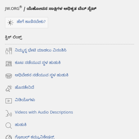
®
JW.ORG
/ ಯೆಹೋವನ ಸಾಕ್ಷಿಗಳ ಅಧಿಕೃತ ವೆಬ್ ಸೈಟ್
ಹೇಗೆ ಕಾಣಿಸಬೇಕು?
ಕ್ವಿಕ್ ಲಿಂಕ್ಸ್
ನಿಮ್ಮನ್ನ ಭೇಟಿ ಮಾಡಲು ವಿನಂತಿಸಿ
ಕೂಟ ನಡೆಯುವ ಸ್ಥಳ ಹುಡುಕಿ
(opens
new
ಅಧಿವೇಶನ ನಡೆಯುವ ಸ್ಥಳ ಹುಡುಕಿ
(opens
window)
new
ಹೊಸತೇನಿದೆ
window)
ವಿಡಿಯೊಗಳು
Videos with Audio Descriptions
ಹುಡುಕಿ
ಗ್ಲೋಬಲ್‌ ಕಮ್ಯುನಿಕೇಷನ್ಸ್‌