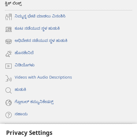
ಕ್ವಿಕ್ ಲಿಂಕ್ಸ್
ನಿಮ್ಮನ್ನ ಭೇಟಿ ಮಾಡಲು ವಿನಂತಿಸಿ
ಕೂಟ ನಡೆಯುವ ಸ್ಥಳ ಹುಡುಕಿ
(opens
new
ಅಧಿವೇಶನ ನಡೆಯುವ ಸ್ಥಳ ಹುಡುಕಿ
(opens
window)
new
ಹೊಸತೇನಿದೆ
window)
ವಿಡಿಯೊಗಳು
Videos with Audio Descriptions
ಹುಡುಕಿ
ಗ್ಲೋಬಲ್‌ ಕಮ್ಯುನಿಕೇಷನ್ಸ್‌
ಸಹಾಯ
ಕಾಣಿಕೆಗಳು
Privacy Settings
(opens