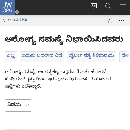
JW.ORG
ಲಾಗ್
ವೆಬ್‌ಸೈಟ್‌ನ
JW.ORGನಲ್ಲ
ಮೆ
ಇನ್
ಭಾಷೆಯನ್ನು
ಹುಡುಕಿ
ತೋ
(opens
ಅನುಭವಗಳು
ಬದಲಿಸು
new
window)
ಆರೋಗ್ಯ ಸಮಸ್ಯೆ ನಿಭಾಯಿಸಿದವರು
ಎಲ್ಲ
ಬದುಕು ಬದಲಾದ ವಿಧ
ಬೈಬಲ್‌ ಸತ್ಯ ತಿಳಿಸುವುದು
ದೇವರ
ಆರೋಗ್ಯ ಸಮಸ್ಯೆ, ಅಂಗವೈಕಲ್ಯ ಇದ್ದರೂ ಸೋತು ಹೋಗದೆ
ಖುಷಿಯಾಗಿ ತೃಪ್ತಿಯಿಂದ ಇರುವುದು ಹೇಗೆ ಅಂತ ಯೆಹೋವನ
ಸಾಕ್ಷಿಗಳು ಕಲಿತಿದ್ದಾರೆ.