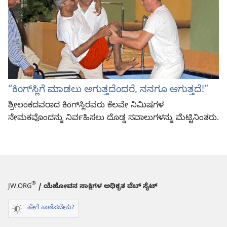
“ಕಿಂಗ್‌ಸ್ಲಿಗೆ ಮಾಡಲು ಆಗುತ್ತದೆಂದರೆ, ನನಗೂ ಆಗುತ್ತದೆ!”
ಶ್ರೀಲಂಕದವರಾದ ಕಿಂಗ್‌ಸ್ಲಿರವರು ಕೆಲವೇ ನಿಮಿಷಗಳ
ನೇಮಕವೊಂದನ್ನು ನಿರ್ವಹಿಸಲು ದೊಡ್ಡ ಸವಾಲುಗಳನ್ನು ಮೆಟ್ಟಿನಿಂತರು.
®
JW.ORG
/ ಯೆಹೋವನ ಸಾಕ್ಷಿಗಳ ಅಧಿಕೃತ ವೆಬ್ ಸೈಟ್
ಹೇಗೆ ಕಾಣಿಸಬೇಕು?