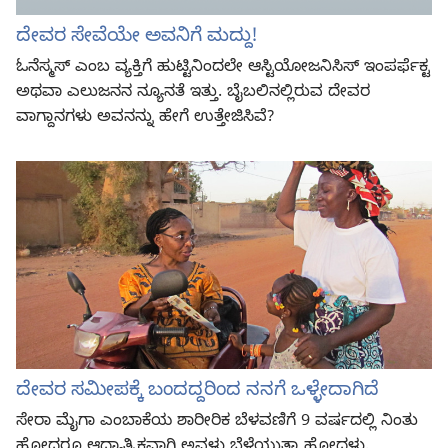
ದೇವರ ಸೇವೆಯೇ ಅವನಿಗೆ ಮದ್ದು!
ಓನೆಸ್ಮಸ್‌ ಎಂಬ ವ್ಯಕ್ತಿಗೆ ಹುಟ್ಟಿನಿಂದಲೇ ಆಸ್ಟಿಯೋಜನಿಸಿಸ್‌ ಇಂಪರ್ಫೆಕ್ಟ
ಅಥವಾ ಎಲುಜನನ ನ್ಯೂನತೆ ಇತ್ತು. ಬೈಬಲಿನಲ್ಲಿರುವ ದೇವರ
ವಾಗ್ದಾನಗಳು ಅವನನ್ನು ಹೇಗೆ ಉತ್ತೇಜಿಸಿವೆ?
ದೇವರ ಸಮೀಪಕ್ಕೆ ಬಂದದ್ದರಿಂದ ನನಗೆ ಒಳ್ಳೇದಾಗಿದೆ
ಸೇರಾ ಮೈಗಾ ಎಂಬಾಕೆಯ ಶಾರೀರಿಕ ಬೆಳವಣಿಗೆ 9 ವರ್ಷದಲ್ಲಿ ನಿಂತು
ಹೋದರೂ ಆಧ್ಯಾತ್ಮಿಕವಾಗಿ ಅವಳು ಬೆಳೆಯುತ್ತಾ ಹೋದಳು.