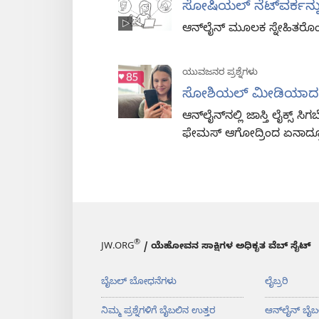
ಸೋಷಿಯಲ್‌ ನೆಟ್‌ವರ್ಕನ್ನ
ಆನ್‌ಲೈನ್‌ ಮೂಲಕ ಸ್ನೇಹಿತರೊ
ಯುವಜನರ ಪ್ರಶ್ನೆಗಳು
ಸೋಶಿಯಲ್‌ ಮೀಡಿಯಾದಲ್
ಆನ್‌ಲೈನ್‌ನಲ್ಲಿ ಜಾಸ್ತಿ ಲೈಕ್ಸ್‌ ಸ
ಫೇಮಸ್‌ ಆಗೋದ್ರಿಂದ ಏನಾದ್ರೂ
®
JW.ORG
/ ಯೆಹೋವನ ಸಾಕ್ಷಿಗಳ ಅಧಿಕೃತ ವೆಬ್ ಸೈಟ್
ಬೈಬಲ್‌ ಬೋಧನೆಗಳು
ಲೈಬ್ರರಿ
ನಿಮ್ಮ ಪ್ರಶ್ನೆಗಳಿಗೆ ಬೈಬಲಿನ ಉತ್ತರ
ಆನ್‌ಲೈನ್‌ ಬೈಬ