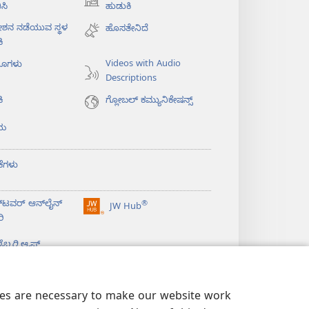
(opens
ಸಿ
ಹುಡುಕಿ
new
ೇಶನ ನಡೆಯುವ ಸ್ಥಳ
ಹೊಸತೇನಿದೆ
window)
ಿ
Videos with Audio
ಯೊಗಳು
Descriptions
ಿ
ಗ್ಲೋಬಲ್‌ ಕಮ್ಯುನಿಕೇಷನ್ಸ್‌
ಯ
ಕೆಗಳು
‌ಟವರ್‌ ಆನ್‌ಲೈನ್‌
®
JW Hub
(opens
ರಿ
new
window)
ಬ್ರರಿ
ಆ್ಯಪ್‌
kies are necessary to make our website work