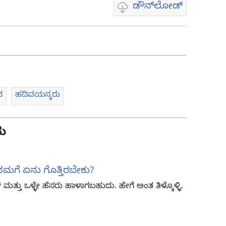
ಡೌನ್‌ಲೋಡ್‌
ವಿಡಿಯೋ
ಡೌನ್‌ಲೋಡ್
ಆಯ್ಕೆಗಳು
ನ
ಹದಿವಯಸ್ಕರು
ು
 ನಮಗೆ ಏನು ಗೊತ್ತಿರಬೇಕು?
ಪ್‌ ಮತ್ತು ಒಳ್ಳೇ ಹೆಸರು ಹಾಳಾಗಬಹುದು. ಹೇಗೆ ಅಂತ ತಿಳ್ಕೊಳ್ಳಿ.