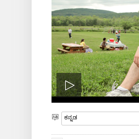
Play
video
ಭಾಷೆಯನ್ನು
ಆರಿಸಿ