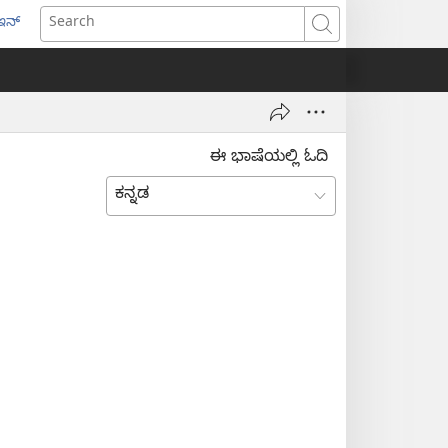
ಇನ್
ens
Search
w
dow)
ಈ ಭಾಷೆಯಲ್ಲಿ ಓದಿ