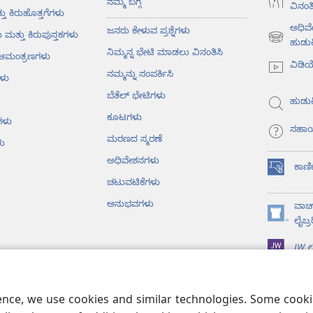
ನಮ್ಮ ಬಗ್ಗೆ
ವಿನಂತಿ
ತು ಕಿರುಹೊತ್ತಗೆಗಳು
ಅಧಿವ
ಜನರು ಕೇಳುವ ಪ್ರಶ್ನೆಗಳು
ು ಮತ್ತು ಕಿರುಪುಸ್ತಕಗಳು
(opens
ಹುಡುಕ
ನಿಮ್ಮನ್ನ ಭೇಟಿ ಮಾಡಲು ವಿನಂತಿಸಿ
ು ಆಮಂತ್ರಣಗಳು
new
ವಿಡಿ
window)
ನಮ್ಮನ್ನು ಸಂಪರ್ಕಿಸಿ
ಳು
ಬೆತೆಲ್‌ ಭೇಟಿಗಳು
ಹುಡುಕ
ಕೂಟಗಳು
ಗಳು
ಸಹಾ
ಮರಣದ ಸ್ಮರಣೆ
ು
ಅಧಿವೇಶನಗಳು
ಕಾಣಿ
(opens
ಚಟುವಟಿಕೆಗಳು
new
window)
ಅನುಭವಗಳು
ವಾಚ್
(opens
ಲೈಬ್ರ
new
JW ಲೈ
window)
ೈಬಲ್‌ ವಾಚನ
ience, we use cookies and similar technologies. Some coo