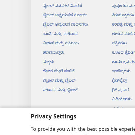
ಬೈಬಲ್‌ ವಚನಗಳ ವಿವರಣೆ
ಪುಸ್ತಕಗಳು ಮತ್
ಬೈಬಲ್‌ ಅಧ್ಯಯನದ ಕೋರ್ಸ್‌
ಕಿರುಹೊತ್ತಗೆಗಳ
ಬೈಬಲ್‌ ಅಧ್ಯಯನ ಸಾಧನಗಳು
ಕರಪತ್ರ ಮತ್ತ
ಶಾಂತಿ ಮತ್ತು ಸಂತೋಷ
ಲೇಖನ ಸರಣಿಗ
ವಿವಾಹ ಮತ್ತು ಕುಟುಂಬ
ಪತ್ರಿಕೆಗಳು
ಹದಿವಯಸ್ಕರು
ಕೂಟದ ಕೈಪಿಡಿ
ಮಕ್ಕಳು
ಕಾರ್ಯಕ್ರಮಗಳ
ದೇವರ ಮೇಲೆ ನಂಬಿಕೆ
ಇಂಡೆಕ್ಸ್‌ಗಳು
ವಿಜ್ಞಾನ ಮತ್ತು ಬೈಬಲ್‌
ಗೈಡ್‌ಲೈನ್ಸ್‌
ಇತಿಹಾಸ ಮತ್ತು ಬೈಬಲ್‌
JW ಪ್ರಸಾರ
ವಿಡಿಯೊಗಳು
ಸಂಗೀತ
Privacy Settings
ಡ್ರಾಮಗಳು
ನಾಟಕರೂಪದ ಬ
To provide you with the best possible exper