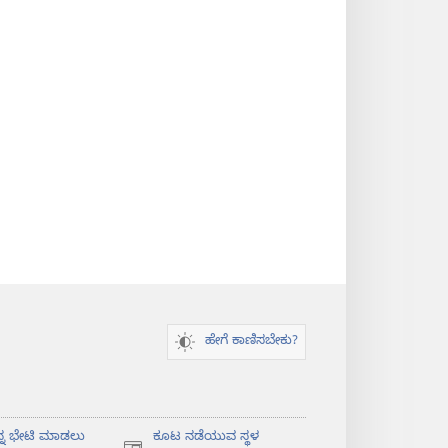
ಹೇಗೆ ಕಾಣಿಸಬೇಕು?
ನ್ನ ಭೇಟಿ ಮಾಡಲು
ಕೂಟ ನಡೆಯುವ ಸ್ಥಳ