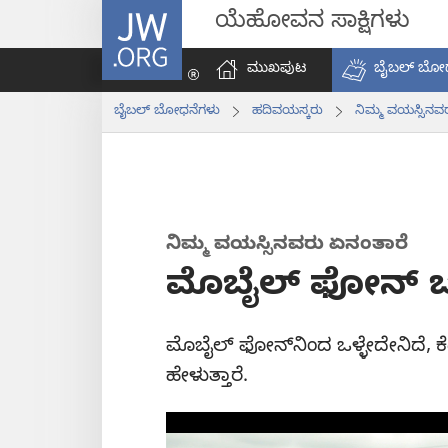
JW.ORG
ಯೆಹೋವನ ಸಾಕ್ಷಿಗಳು
ಮುಖಪುಟ
ಬೈಬಲ್‌ ಬೋ
ಬೈಬಲ್‌ ಬೋಧನೆಗಳು
ಹದಿವಯಸ್ಕರು
ನಿಮ್ಮ ವಯಸ್ಸಿನವ
ನಿಮ್ಮ ವಯಸ್ಸಿನವರು ಏನಂತಾರೆ
ಮೊಬೈಲ್‌ ಫೋನ್‌ ಬಗ
ಮೊಬೈಲ್‌ ಫೋನ್‌ನಿಂದ ಒಳ್ಳೇದೇನಿದೆ,
ಹೇಳುತ್ತಾರೆ.