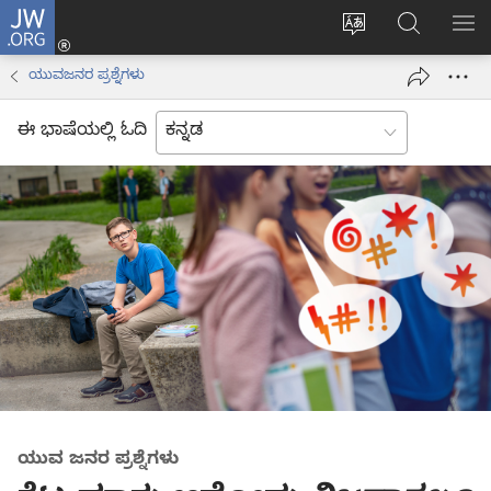
JW.ORG
ಲಾಗ್
ವೆಬ್‌ಸೈಟ್‌ನ
JW.ORGನಲ್ಲ
ಮೆ
ಇನ್
ಭಾಷೆಯನ್ನು
ಹುಡುಕಿ
ತೋ
(opens
ಯುವಜನರ ಪ್ರಶ್ನೆಗಳು
ಬದಲಿಸು
new
window)
ಈ ಭಾಷೆಯಲ್ಲಿ ಓದಿ
ಯುವ ಜನರ ಪ್ರಶ್ನೆಗಳು