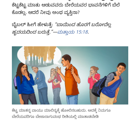
ಕೆಟ್ಟಕೆಟ್ಟ ಮಾತು ಆಡುವವರು ಬೇರೆಯವರ ಭಾವನೆಗಳಿಗೆ ಬೆಲೆ
ಕೊಡಲ್ಲ. ಆದರೆ ನೀವು ಅಂಥ ವ್ಯಕ್ತಿನಾ?
ಬೈಬಲ್‌ ಹೀಗೆ ಹೇಳುತ್ತೆ:
“ಬಾಯಿಂದ ಹೊರಗೆ ಬರೋದೆಲ್ಲ
ಹೃದಯದಿಂದ ಬರುತ್ತೆ.”—
ಮತ್ತಾಯ 15:18
.
ಕೆಟ್ಟ ಮಾತನ್ನ ವಾಯು ಮಾಲಿನ್ಯಕ್ಕೆ ಹೋಲಿಸಬಹುದು. ಅದಕ್ಕೆ ನಿಮಗೂ
ಬೇರೆಯವರಿಗೂ ಬೇಜಾರಾಗುವಂಥ ರೀತಿಯಲ್ಲಿ ಮಾತಾಡಬೇಡಿ