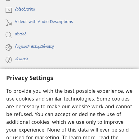
window)
ವಿಡಿಯೊಗಳು
Videos with Audio Descriptions
ಹುಡುಕಿ
ಗ್ಲೋಬಲ್‌ ಕಮ್ಯುನಿಕೇಷನ್ಸ್‌
ಸಹಾಯ
ಕಾಣಿಕೆಗಳು
Privacy Settings
(opens
new
To provide you with the best possible experience, we
window)
ವಾಚ್‌ಟವರ್‌ ಆನ್‌ಲೈನ್‌ ಲೈಬ್ರರಿ
(opens
use cookies and similar technologies. Some cookies
new
are necessary to make our website work and cannot
®
JW Hub
window)
(opens
be refused. You can accept or decline the use of
new
additional cookies, which we use only to improve
JW ಲೈಬ್ರರಿ
ಆ್ಯಪ್‌
window)
your experience. None of this data will ever be sold
or used for marketing. To learn more, read the