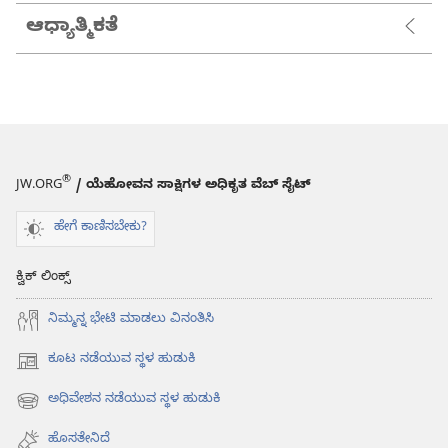
ಆಧ್ಯಾತ್ಮಿಕತೆ
®
JW.ORG
/ ಯೆಹೋವನ ಸಾಕ್ಷಿಗಳ ಅಧಿಕೃತ ವೆಬ್ ಸೈಟ್
ಹೇಗೆ ಕಾಣಿಸಬೇಕು?
ಕ್ವಿಕ್ ಲಿಂಕ್ಸ್
ನಿಮ್ಮನ್ನ ಭೇಟಿ ಮಾಡಲು ವಿನಂತಿಸಿ
ಕೂಟ ನಡೆಯುವ ಸ್ಥಳ ಹುಡುಕಿ
(opens
new
ಅಧಿವೇಶನ ನಡೆಯುವ ಸ್ಥಳ ಹುಡುಕಿ
(opens
window)
new
ಹೊಸತೇನಿದೆ